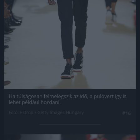
Ha túlságosan felmelegszik az idő, a pulóvert így is
lehet például hordani.
Fotó: Estrop / Getty Images Hungary
#16