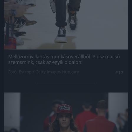
Mell(izom)villantás munkásoverállból. Plusz macsó
szemsmink, csak az egyik oldalon!
Fotó: Estrop / Getty Images Hungary
#17
Jön még kép!