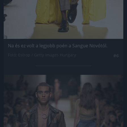
Na és ez volt a legjobb poén a Sangue Novótól.
Fotó: Estrop / Getty Images Hungary
#6
Jön még kép!