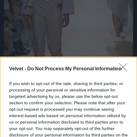
Velvet -
Do Not Process My Personal Information
If you wish to opt-out of the sale, sharing to third parties, or
processing of your personal or sensitive information for
targeted advertising by us, please use the below opt-out
section to confirm your selection. Please note that after your
opt-out request is processed you may continue seeing
Egészen érdekes ez a szandál. Parkettás lakásokban
interest-based ads based on personal information utilized by
kíméli a padlót!
us or personal information disclosed to third parties prior to
your opt-out. You may separately opt-out of the further
Fotó: Pedro Gomes / Getty Images Hungary
#8
disclosure of your personal information by third parties on the