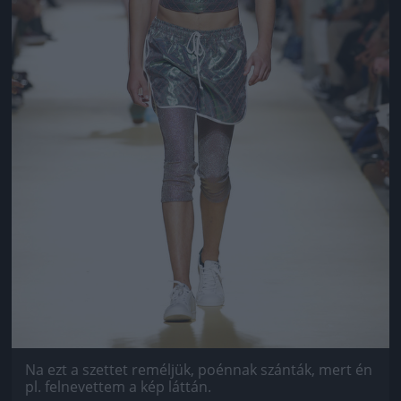
Na ezt a szettet reméljük, poénnak szánták, mert én
pl. felnevettem a kép láttán.