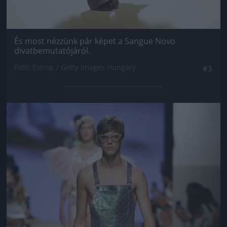
És most nézzünk pár képet a Sangue Novo
divatbemutatójáról.
Fotó: Estrop / Getty Images Hungary
#3
Jön még kép!