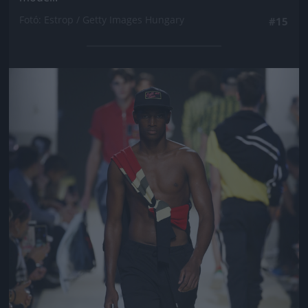
Fotó: Estrop / Getty Images Hungary
#15
Jön még kép!