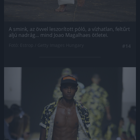
A smink, az övvel leszorított póló, a vízhatlan, feltűrt
aljú nadrág... mind Joao Magalhaes ötletei.
Fotó: Estrop / Getty Images Hungary
#14
Jön még kép!