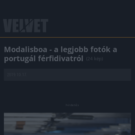
Modalisboa - a legjobb fotók a
portugál férfidivatról
(24 kép)
2019.10.17.
Jön még kép!