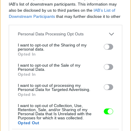
IAB’s list of downstream participants. This information may
also be disclosed by us to third parties on the
IAB’s List of
Downstream Participants
that may further disclose it to other
Jön még kép!
third parties.
Please note that this website/app uses one or more Google
Personal Data Processing Opt Outs
services and may gather and store information including but
not limited to your visit or usage behaviour. You may click to
I want to opt-out of the Sharing of my
personal data.
grant or deny consent to Google and its third-party tags to
Opted In
use your data for below specified purposes in below Google
consent section.
I want to opt-out of the Sale of my
Personal Data.
Opted In
I want to opt-out of processing my
Personal Data for Targeted Advertising.
Opted In
I want to opt-out of Collection, Use,
Retention, Sale, and/or Sharing of my
Personal Data that Is Unrelated with the
Purposes for which it was collected.
Opted Out