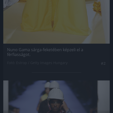
Nuno Gama sárga-feketében képzeli el a
férfiasságot.
Fotó: Estrop / Getty Images Hungary
#2
Jön még kép!