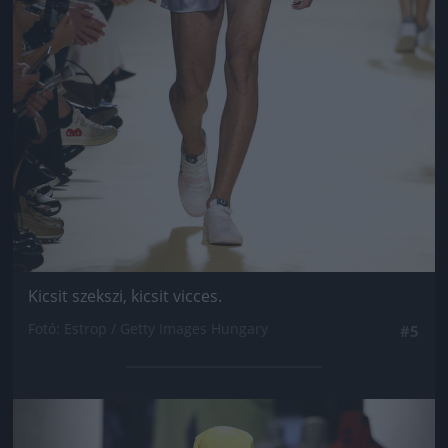
Kicsit szekszi, kicsit vicces.
Fotó: Estrop / Getty Images Hungary
#5
Jön még kép!