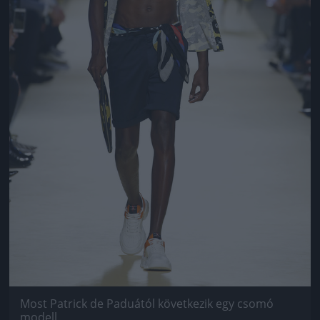
Most Patrick de Paduától következik egy csomó
modell.