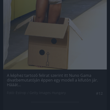
A képhez tartozó felirat szerint itt Nuno Gama
divatbemutatóján éppen egy modell a kifutón jár.
Hááát...
Fotó: Estrop / Getty Images Hungary
#12