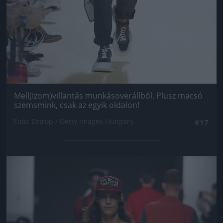
Mell(izom)villantás munkásoverállból. Plusz macsó
szemsmink, csak az egyik oldalon!
Fotó: Estrop / Getty Images Hungary
#17
Jön még kép!