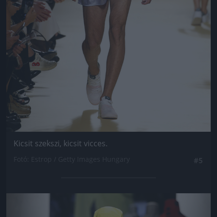
Kicsit szekszi, kicsit vicces.
Fotó: Estrop / Getty Images Hungary
#5
Jön még kép!