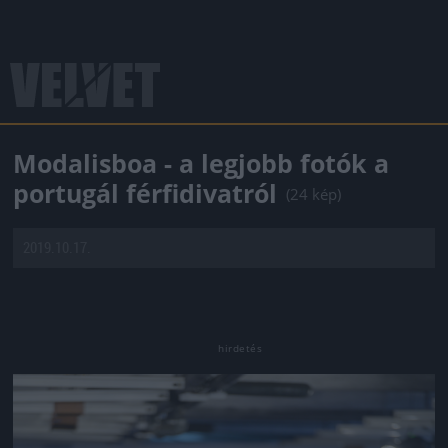
Modalisboa - a legjobb fotók a
portugál férfidivatról
(24 kép)
2019.10.17.
Jön még kép!