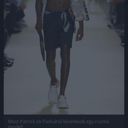
Most Patrick de Paduától következik egy csomó
modell.