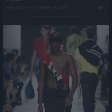
Fotó: Estrop / Getty Images Hungary
#15
Jön még kép!