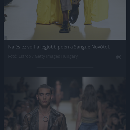
Na és ez volt a legjobb poén a Sangue Novótól.
Fotó: Estrop / Getty Images Hungary
#6
Jön még kép!