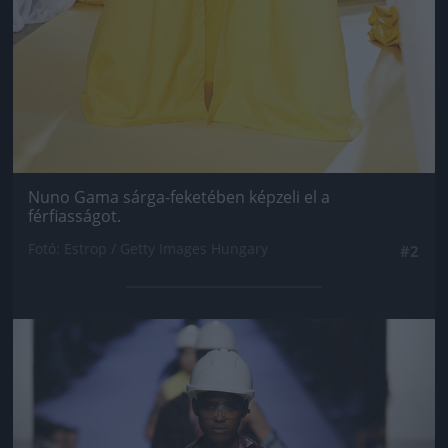
Nuno Gama sárga-feketében képzeli el a
férfiasságot.
Fotó: Estrop / Getty Images Hungary
#2
Jön még kép!