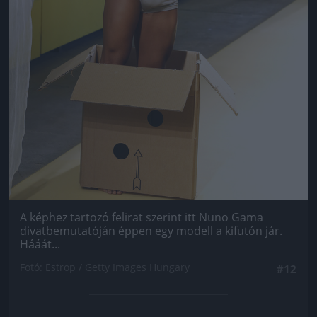
A képhez tartozó felirat szerint itt Nuno Gama
divatbemutatóján éppen egy modell a kifutón jár.
Hááát...
Fotó: Estrop / Getty Images Hungary
#12