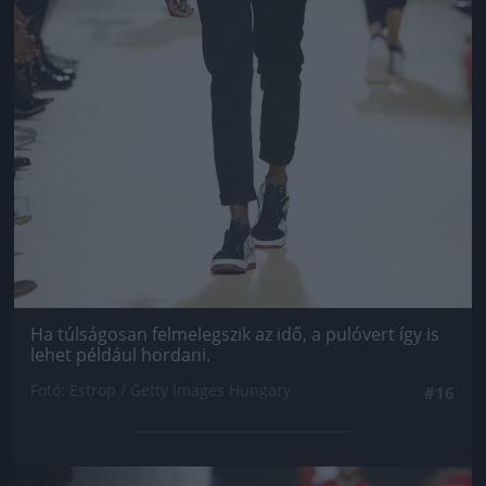
Ha túlságosan felmelegszik az idő, a pulóvert így is
lehet például hordani.
Fotó: Estrop / Getty Images Hungary
#16