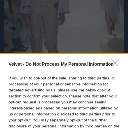
Velvet -
Do Not Process My Personal Information
If you wish to opt-out of the sale, sharing to third parties, or
processing of your personal or sensitive information for
targeted advertising by us, please use the below opt-out
section to confirm your selection. Please note that after your
opt-out request is processed you may continue seeing
Egészen érdekes ez a szandál. Parkettás lakásokban
interest-based ads based on personal information utilized by
kíméli a padlót!
us or personal information disclosed to third parties prior to
your opt-out. You may separately opt-out of the further
Fotó: Pedro Gomes / Getty Images Hungary
#8
disclosure of your personal information by third parties on the