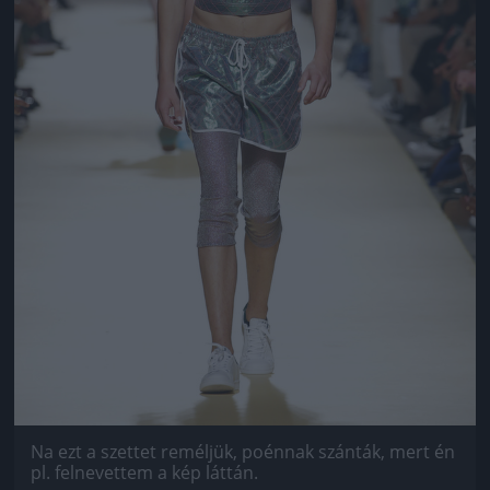
Na ezt a szettet reméljük, poénnak szánták, mert én
pl. felnevettem a kép láttán.