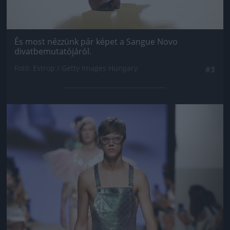
És most nézzünk pár képet a Sangue Novo
divatbemutatójáról.
Fotó: Estrop / Getty Images Hungary
#3
Jön még kép!