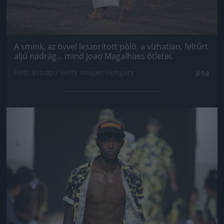
A smink, az övvel leszorított póló, a vízhatlan, feltűrt
aljú nadrág... mind Joao Magalhaes ötletei.
Fotó: Estrop / Getty Images Hungary
#14
Jön még kép!