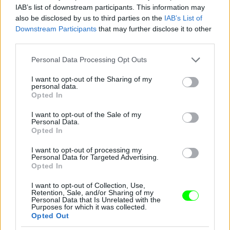
IAB’s list of downstream participants. This information may
also be disclosed by us to third parties on the
IAB’s List of
Downstream Participants
that may further disclose it to other
Jön még kép!
third parties.
Please note that this website/app uses one or more Google
Personal Data Processing Opt Outs
services and may gather and store information including but
not limited to your visit or usage behaviour. You may click to
I want to opt-out of the Sharing of my
personal data.
grant or deny consent to Google and its third-party tags to
Opted In
use your data for below specified purposes in below Google
consent section.
I want to opt-out of the Sale of my
Personal Data.
Opted In
I want to opt-out of processing my
Personal Data for Targeted Advertising.
Opted In
I want to opt-out of Collection, Use,
Retention, Sale, and/or Sharing of my
Personal Data that Is Unrelated with the
Purposes for which it was collected.
Opted Out