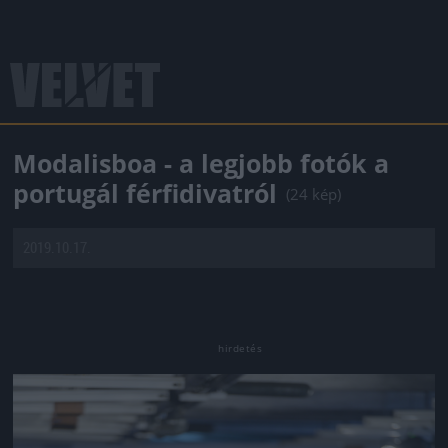
Modalisboa - a legjobb fotók a
portugál férfidivatról
(24 kép)
2019.10.17.
Jön még kép!