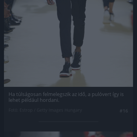
Ha túlságosan felmelegszik az idő, a pulóvert így is
lehet például hordani.
Fotó: Estrop / Getty Images Hungary
#16