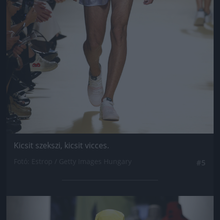
Kicsit szekszi, kicsit vicces.
Fotó: Estrop / Getty Images Hungary
#5
Jön még kép!