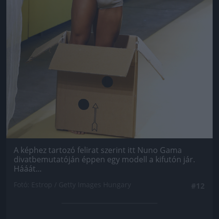
A képhez tartozó felirat szerint itt Nuno Gama
divatbemutatóján éppen egy modell a kifutón jár.
Hááát...
Fotó: Estrop / Getty Images Hungary
#12