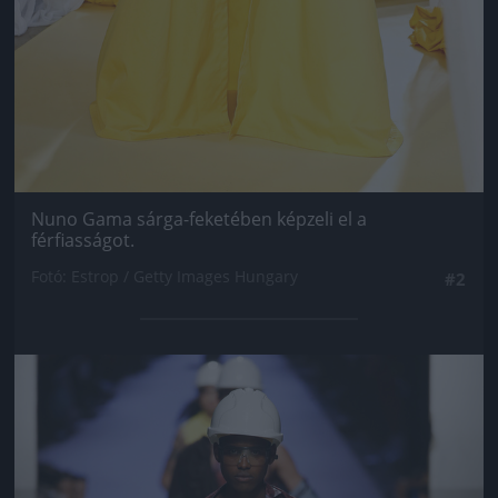
Nuno Gama sárga-feketében képzeli el a
férfiasságot.
Fotó: Estrop / Getty Images Hungary
#2
Jön még kép!