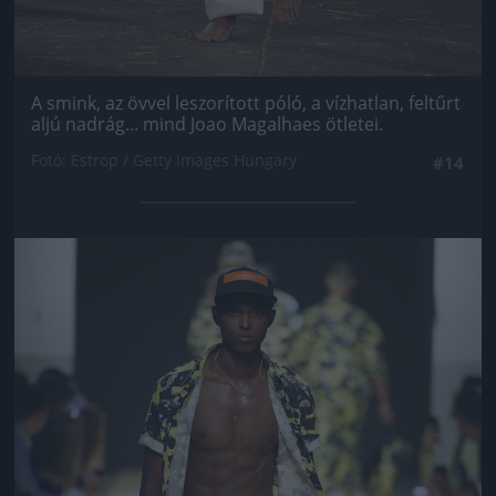
A smink, az övvel leszorított póló, a vízhatlan, feltűrt
aljú nadrág... mind Joao Magalhaes ötletei.
Fotó: Estrop / Getty Images Hungary
#14
Jön még kép!