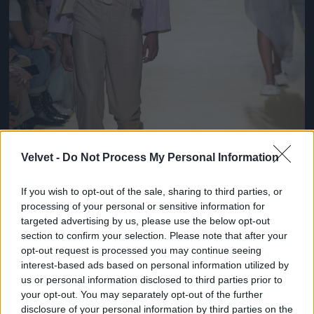
Velvet -
Do Not Process My Personal Information
If you wish to opt-out of the sale, sharing to third parties, or
processing of your personal or sensitive information for
targeted advertising by us, please use the below opt-out
section to confirm your selection. Please note that after your
opt-out request is processed you may continue seeing
Egészen érdekes ez a szandál. Parkettás lakásokban
interest-based ads based on personal information utilized by
kíméli a padlót!
us or personal information disclosed to third parties prior to
your opt-out. You may separately opt-out of the further
Fotó: Pedro Gomes / Getty Images Hungary
#8
disclosure of your personal information by third parties on the