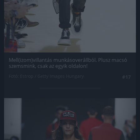
Mell(izom)villantás munkásoverállból. Plusz macsó
szemsmink, csak az egyik oldalon!
Fotó: Estrop / Getty Images Hungary
#17
Jön még kép!