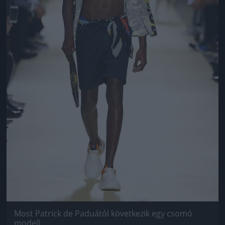
Most Patrick de Paduától következik egy csomó
modell.