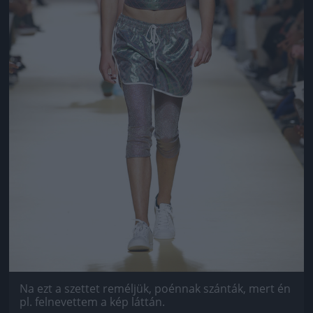
Na ezt a szettet reméljük, poénnak szánták, mert én
pl. felnevettem a kép láttán.