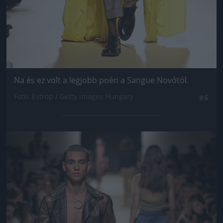
Na és ez volt a legjobb poén a Sangue Novótól.
Fotó: Estrop / Getty Images Hungary
#6
Jön még kép!