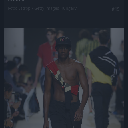
Fotó: Estrop / Getty Images Hungary
#15
Jön még kép!