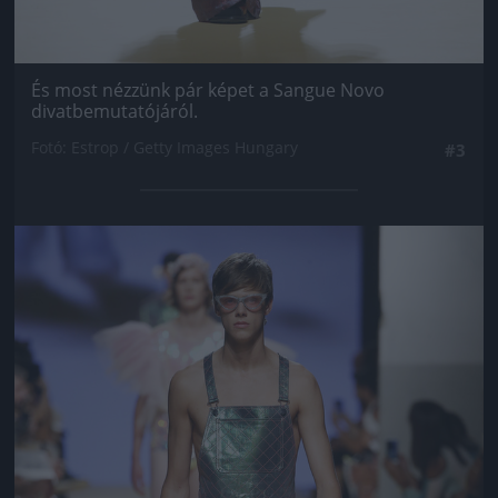
És most nézzünk pár képet a Sangue Novo
divatbemutatójáról.
Fotó: Estrop / Getty Images Hungary
#3
Jön még kép!