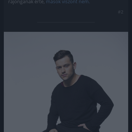
rajonganak érte,
mások viszont nem.
#2
Jön még kép!