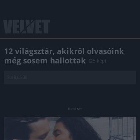
12 világsztár, akikről olvasóink
még sosem hallottak
(25 kép)
2018.05.30.
Jön még kép!