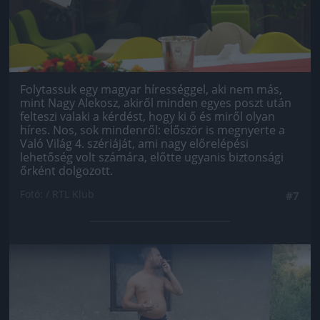
Folytassuk egy magyar hírességgel, aki nem más,
mint Nagy Alekosz, akiről minden egyes poszt után
felteszi valaki a kérdést, hogy ki ő és miről olyan
híres. Nos, sok mindenről: először is megnyerte a
Való Világ 4. szériáját, ami nagy előrelépési
lehetőség volt számára, előtte ugyanis biztonsági
őrként dolgozott.
Fotó: / RTL Klub
#7
Jön még kép!