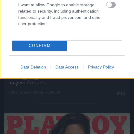
I want to allow Google to enable storage
related to security, including authentication
functionality and fraud prevention, and other
user protection.
CONFIRM
Ahogy minden ex Való Világ-szereplőről, úgy VV
Data Deletion
Data Access
Privacy Policy
Gigiről se hallott még soha senki, még véletlenül
sem, úgyhogy most pár szóban róla is
megemlékezünk.
Fotó: Szécsi István / Velvet
#12
Jön még kép!