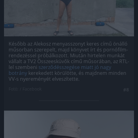
Később az Alekosz menyasszonyt keres című önálló
műsorban szerepelt, majd könyvet írt és pornófilm-
rendezéssel próbálkozott. Miután hirtelen munkát
vállalt a TV2 Összeesküvők című műsorában, az RTL-
lel szembeni
szerződésszegése miatt jó nagy
botrány
kerekedett körülötte, és majdnem minden
VV-s nyereményét elveszítette.
Fotó: / Facebook
#8
Jön még kép!