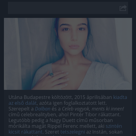
Jön még kép!
Utána Budapestre költözött, 2015 áprilisában
kiadta
az első dalát
, azóta igen foglalkoztatott lett.
Szerepelt a
Dalban
és a
Celeb vagyok, ments ki innen!
című celebrealityben, ahol Pintér Tibor rákattant.
Legutóbb pedig a Nagy Duett című műsorban
mórikálta magát Rippel Ferenc mellett, aki
szintén
kicsit rákattant
. Szeret
tetszelegni
az Instán, sokan