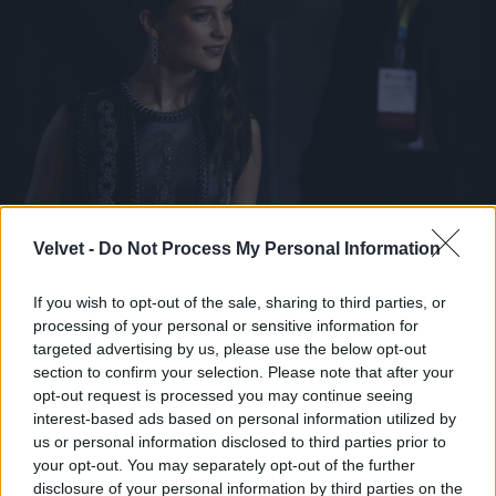
Alicia Vikanderről is több ízben felmerült már a
Velvet -
Do Not Process My Personal Information
kérdés, hogy ki ő valójában. Nos, semmi extra, csak
egy svéd származású színésznő, aki A dán lány c.
If you wish to opt-out of the sale, sharing to third parties, or
drámával lett igazán ismert, és meg is kapta érte a
processing of your personal or sensitive information for
legjobb női mellékszereplőnek járó Oscart 2016-
targeted advertising by us, please use the below opt-out
ban.
section to confirm your selection. Please note that after your
Fotó: John Phillips / Getty Images Hungary
#10
opt-out request is processed you may continue seeing
interest-based ads based on personal information utilized by
us or personal information disclosed to third parties prior to
your opt-out. You may separately opt-out of the further
disclosure of your personal information by third parties on the