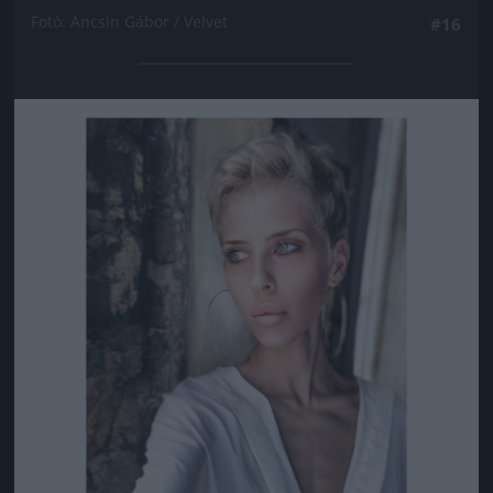
Fotó: Ancsin Gábor / Velvet
#16
Jön még kép!