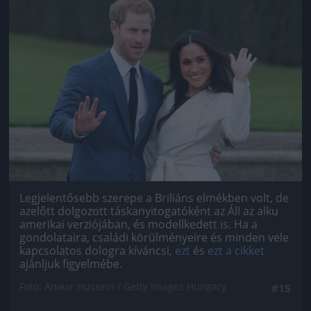
Jön még kép!
Legjelentősebb szerepe a Briliáns elmékben volt, de
azelőtt dolgozott táskanyitogatóként az Áll az alku
amerikai verziójában, és modellkedett is. Ha a
gondolataira, családi körülményeire és minden vele
kapcsolatos dologra kíváncsi,
ezt
és
ezt a cikket
ajánljuk figyelmébe.
Fotó: Anwar Hussein / Getty Images Hungary
#15