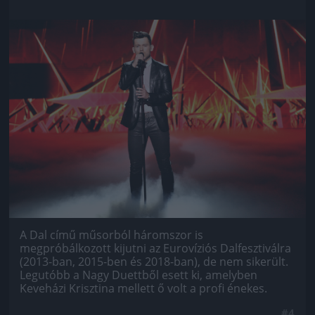
Jön még kép!
A Dal című műsorból háromszor is
megpróbálkozott kijutni az Eurovíziós Dalfesztiválra
(2013-ban, 2015-ben és 2018-ban), de nem sikerült.
Legutóbb a Nagy Duettből esett ki, amelyben
Keveházi Krisztina mellett ő volt a profi énekes.
#4