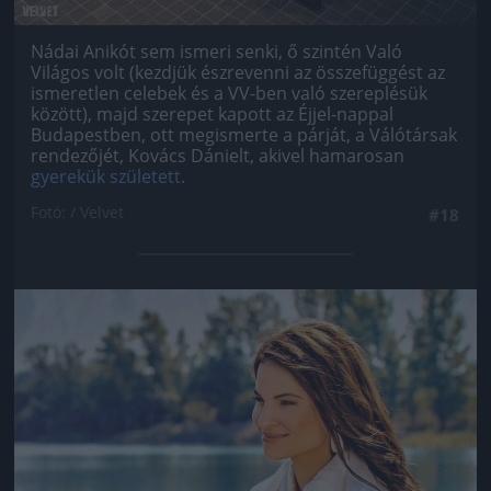
Nádai Anikót sem ismeri senki, ő szintén Való
Világos volt (kezdjük észrevenni az összefüggést az
ismeretlen celebek és a VV-ben való szereplésük
között), majd szerepet kapott az Éjjel-nappal
Budapestben, ott megismerte a párját, a Válótársak
rendezőjét, Kovács Dánielt, akivel hamarosan
gyerekük született
.
Fotó: / Velvet
#18
Jön még kép!