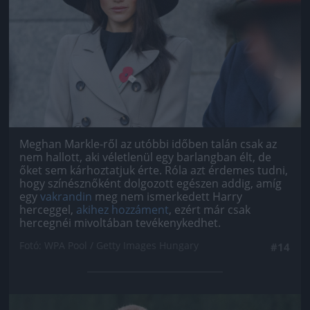
Meghan Markle-ről az utóbbi időben talán csak az
nem hallott, aki véletlenül egy barlangban élt, de
őket sem kárhoztatjuk érte. Róla azt érdemes tudni,
hogy színésznőként dolgozott egészen addig, amíg
egy
vakrandin
meg nem ismerkedett Harry
herceggel,
akihez hozzáment
, ezért már csak
hercegnéi mivoltában tevékenykedhet.
Fotó: WPA Pool / Getty Images Hungary
#14