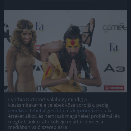
Jön még kép!
Cynthia Dictatort valahogy mindig a
kiezésmitakarféle celebek közé sorolják, pedig
rendkívül tehetséges fotó- és képzőművész
, aki
értéket alkot, és nemcsak magánéleti problémái és
megbotránkoztató külseje miatt érdemes a
médiában való szereplésre.