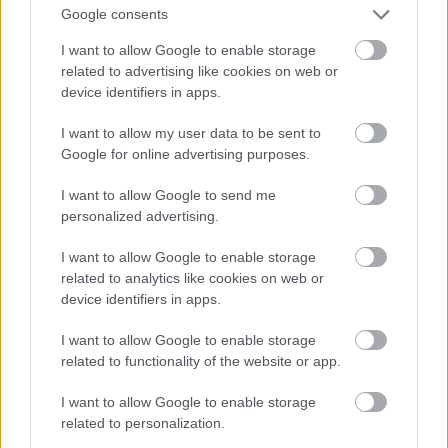
Google consents
I want to allow Google to enable storage
related to advertising like cookies on web or
device identifiers in apps.
I want to allow my user data to be sent to
Google for online advertising purposes.
De jelölték díjakra az Ex Machina c. film miatt is, és
I want to allow Google to send me
Angelina Jolie után ő lett Lara Croft - nyilván
personalized advertising.
nemcsak azért, mert tehetséges, hanem azért is,
mert
baromi jó nő
. Ja, és egyébként
Michael
Fassbender felesége
.
I want to allow Google to enable storage
related to analytics like cookies on web or
Fotó: Larry Busacca / Getty Images Hungary
#11
device identifiers in apps.
I want to allow Google to enable storage
related to functionality of the website or app.
Jön még kép!
I want to allow Google to enable storage
related to personalization.