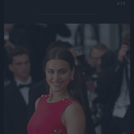
#19
Jön még kép!