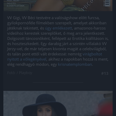
VV Gigi, VV Béci testvére a valóságshow előtt furcsa,
gyilokpornóféle filmekben szerepelt, amelyet akkoriban
játéknak tekintett, és
úgy emlékezett
, amazonos-harcos
videóhoz kerestek szereplőket, ő meg arra jelentkezett.
Dolgozott táncosnőként, fellépett az Erotika kiállításon is,
és hoszteszkedett. Egy darabig járt a szintén villalakó VV
Jerzy-vel, de már teljesen kivonta magát a celebvilágból,
és talán pont ettől vált érdekessé: nemrég
virágboltot
nyitott a vőlegényével
, akihez a napokban hozzá is ment,
elég rendhagyó módon, egy
krisnatemplomban
.
Fotó: / Playboy
#13
Jön még kép!