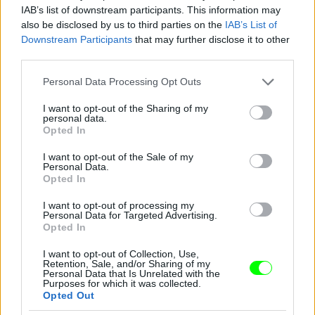
Jön még kép!
IAB’s list of downstream participants. This information may
also be disclosed by us to third parties on the
IAB’s List of
Downstream Participants
that may further disclose it to other
third parties.
Please note that this website/app uses one or more Google
Personal Data Processing Opt Outs
services and may gather and store information including but
not limited to your visit or usage behaviour. You may click to
I want to opt-out of the Sharing of my
personal data.
grant or deny consent to Google and its third-party tags to
Opted In
use your data for below specified purposes in below Google
consent section.
I want to opt-out of the Sale of my
Personal Data.
Opted In
I want to opt-out of processing my
Personal Data for Targeted Advertising.
Opted In
I want to opt-out of Collection, Use,
Retention, Sale, and/or Sharing of my
Personal Data that Is Unrelated with the
Purposes for which it was collected.
Opted Out