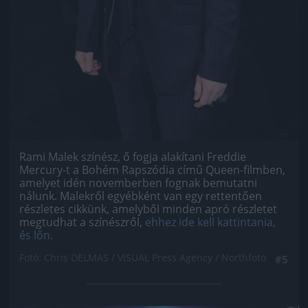
Rami Malek színész, ő fogja alakítani Freddie
Mercury-t a Bohém Rapszódia című Queen-filmben,
amelyet idén novemberben fognak bemutatni
nálunk. Malekről egyébként van egy rettentően
részletes cikkünk, amelyből minden apró részletet
megtudhat a színészről,
ehhez ide kell kattintania,
és lőn
.
Fotó: Chris DELMAS / VISUAL Press Agency / Northfoto
#5