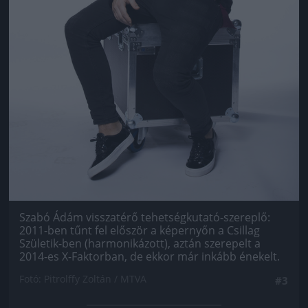
Szabó Ádám visszatérő tehetségkutató-szereplő:
2011-ben tűnt fel először a képernyőn a Csillag
Születik-ben (harmonikázott), aztán szerepelt a
2014-es X-Faktorban, de ekkor már inkább énekelt.
Fotó: Pitrolffy Zoltán / MTVA
#3