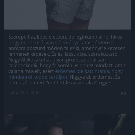
Szerepelt az Édes életben, de leginkább arról híres,
hogy
mindenről van véleménye
, amit jószerivel
annyira abszurd módon fejez ki, amennyire kevesen
lennének képesek. És ez, lássuk be, szórakoztató.
Nagy Alekosz tehát olyan professzionálisan
celebeskedik, hogy felsorolni is nehéz mindazt, amit
valaha művelt, ezért
érdemes ide kattintania, hogy
mindenről képbe kerüljön
. Higgye el, érdemes. És
nem azért, mert "mit tett le az asztalra", ugye.
Fotó: / RTL Klub
#9
Jön még kép!