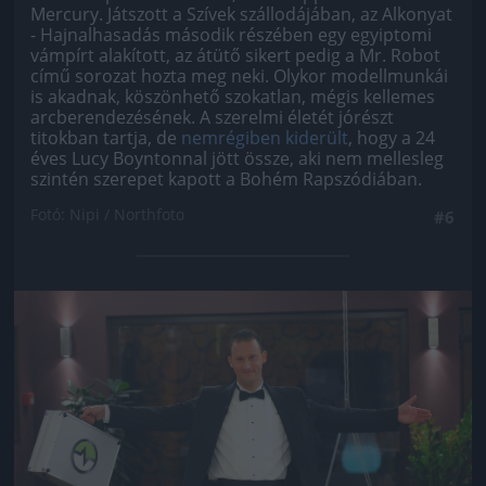
Mercury. Játszott a Szívek szállodájában, az Alkonyat
- Hajnalhasadás második részében egy egyiptomi
vámpírt alakított, az átütő sikert pedig a Mr. Robot
című sorozat hozta meg neki. Olykor modellmunkái
is akadnak, köszönhető szokatlan, mégis kellemes
arcberendezésének. A szerelmi életét jórészt
titokban tartja, de
nemrégiben kiderült
, hogy a 24
éves Lucy Boyntonnal jött össze, aki nem mellesleg
szintén szerepet kapott a Bohém Rapszódiában.
Fotó: Nipi / Northfoto
#6
Jön még kép!