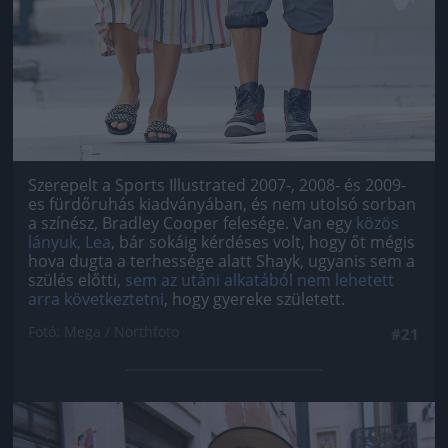
Szerepelt a Sports Illustrated 2007-, 2008- és 2009-
es fürdőruhás kiadványában, és nem utolsó sorban
a színész, Bradley Cooper felesége. Van egy
közös
lányuk, Lea
, bár sokáig kérdéses volt, hogy őt mégis
hova dugta a terhessége alatt Shayk, ugyanis sem a
szülés előtti,
sem az utáni alkatából nem lehetett
arra következtetni
, hogy gyereke született.
Fotó: Mega / Northfoto
#21
Jön még kép!