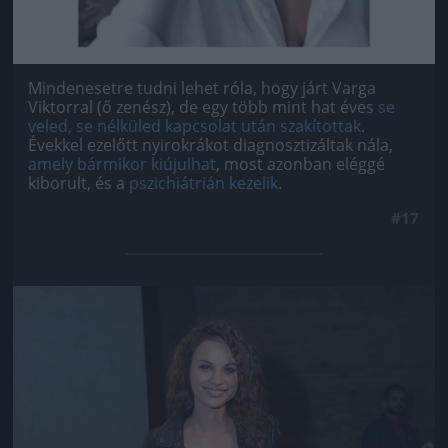
Mindenesetre tudni lehet róla, hogy járt Varga
Viktorral (ő zenész), de egy több mint hat éves
se
veled, se nélküled kapcsolat után szakítottak
.
Évekkel ezelőtt nyirokrákot diagnosztizáltak nála,
amely bármikor kiújulhat
, most azonban eléggé
kiborult, és a
pszichiátrián kezelik
.
#17
Jön még kép!