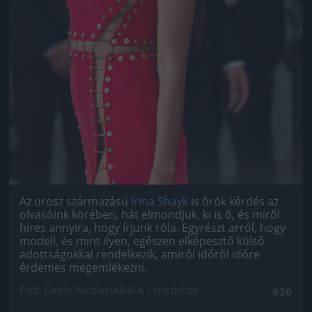
Az orosz származású
Irina Shayk
is örök kérdés az
olvasóink körében, hát elmondjuk, ki is ő, és miről
híres annyira, hogy írjunk róla. Egyrészt arról, hogy
modell, és mint ilyen, egészen elképesztő külső
adottságokkal rendelkezik, amiről időről időre
érdemes megemlékezni.
Fotó: Genin Nicolas/ABACA / Northfoto
#20