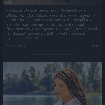
Nádai Anikót sem ismeri senki, ő szintén Való
Világos volt (kezdjük észrevenni az összefüggést az
ismeretlen celebek és a VV-ben való szereplésük
között), majd szerepet kapott az Éjjel-nappal
Budapestben, ott megismerte a párját, a Válótársak
rendezőjét, Kovács Dánielt, akivel hamarosan
gyerekük született
.
Fotó: / Velvet
#18
Jön még kép!