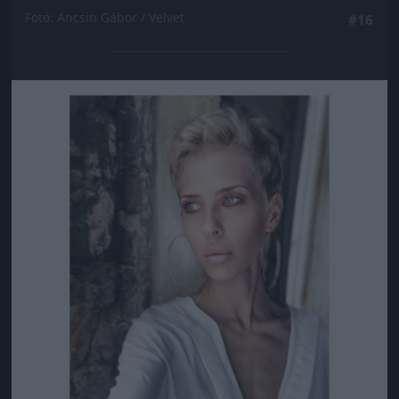
Fotó: Ancsin Gábor / Velvet
#16
Jön még kép!