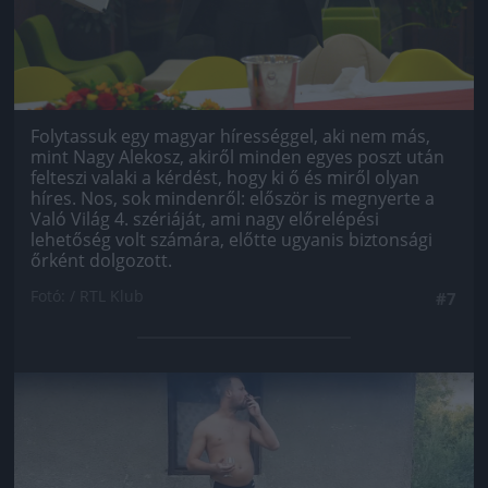
Folytassuk egy magyar hírességgel, aki nem más,
mint Nagy Alekosz, akiről minden egyes poszt után
felteszi valaki a kérdést, hogy ki ő és miről olyan
híres. Nos, sok mindenről: először is megnyerte a
Való Világ 4. szériáját, ami nagy előrelépési
lehetőség volt számára, előtte ugyanis biztonsági
őrként dolgozott.
Fotó: / RTL Klub
#7
Jön még kép!