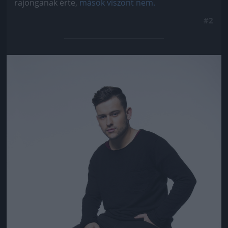
rajonganak érte,
mások viszont nem.
#2
Jön még kép!