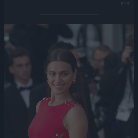
#19
Jön még kép!