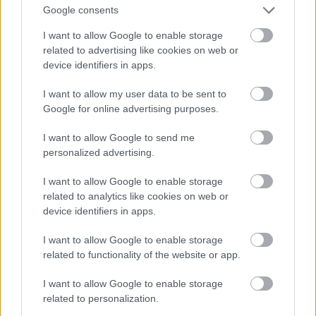
Google consents
I want to allow Google to enable storage
related to advertising like cookies on web or
device identifiers in apps.
I want to allow my user data to be sent to
Google for online advertising purposes.
De jelölték díjakra az Ex Machina c. film miatt is, és
I want to allow Google to send me
Angelina Jolie után ő lett Lara Croft - nyilván
personalized advertising.
nemcsak azért, mert tehetséges, hanem azért is,
mert
baromi jó nő
. Ja, és egyébként
Michael
Fassbender felesége
.
I want to allow Google to enable storage
related to analytics like cookies on web or
Fotó: Larry Busacca / Getty Images Hungary
#11
device identifiers in apps.
I want to allow Google to enable storage
related to functionality of the website or app.
Jön még kép!
I want to allow Google to enable storage
related to personalization.