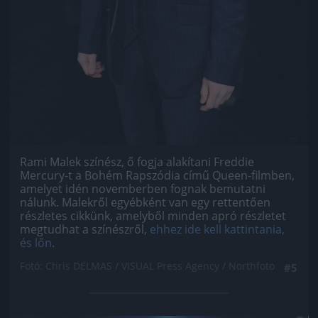
Rami Malek színész, ő fogja alakítani Freddie
Mercury-t a Bohém Rapszódia című Queen-filmben,
amelyet idén novemberben fognak bemutatni
nálunk. Malekről egyébként van egy rettentően
részletes cikkünk, amelyből minden apró részletet
megtudhat a színészről,
ehhez ide kell kattintania,
és lőn
.
Fotó: Chris DELMAS / VISUAL Press Agency / Northfoto
#5