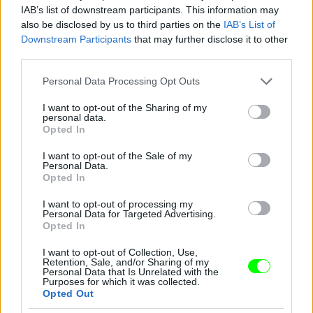
Jön még kép!
IAB’s list of downstream participants. This information may
also be disclosed by us to third parties on the
IAB’s List of
Downstream Participants
that may further disclose it to other
third parties.
Please note that this website/app uses one or more Google
Personal Data Processing Opt Outs
services and may gather and store information including but
not limited to your visit or usage behaviour. You may click to
I want to opt-out of the Sharing of my
personal data.
grant or deny consent to Google and its third-party tags to
Opted In
use your data for below specified purposes in below Google
consent section.
I want to opt-out of the Sale of my
Personal Data.
Opted In
I want to opt-out of processing my
Personal Data for Targeted Advertising.
Opted In
I want to opt-out of Collection, Use,
Retention, Sale, and/or Sharing of my
Personal Data that Is Unrelated with the
Purposes for which it was collected.
Opted Out