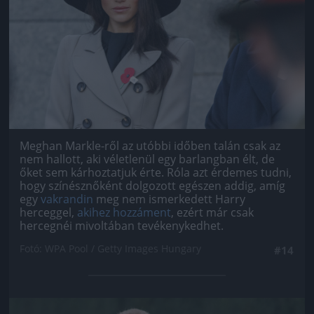
Meghan Markle-ről az utóbbi időben talán csak az
nem hallott, aki véletlenül egy barlangban élt, de
őket sem kárhoztatjuk érte. Róla azt érdemes tudni,
hogy színésznőként dolgozott egészen addig, amíg
egy
vakrandin
meg nem ismerkedett Harry
herceggel,
akihez hozzáment
, ezért már csak
hercegnéi mivoltában tevékenykedhet.
Fotó: WPA Pool / Getty Images Hungary
#14