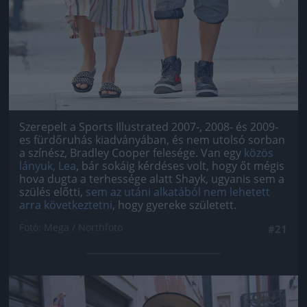
Szerepelt a Sports Illustrated 2007-, 2008- és 2009-
es fürdőruhás kiadványában, és nem utolsó sorban
a színész, Bradley Cooper felesége. Van egy
közös
lányuk, Lea
, bár sokáig kérdéses volt, hogy őt mégis
hova dugta a terhessége alatt Shayk, ugyanis sem a
szülés előtti,
sem az utáni alkatából nem lehetett
arra következtetni
, hogy gyereke született.
Fotó: Mega / Northfoto
#21
Jön még kép!