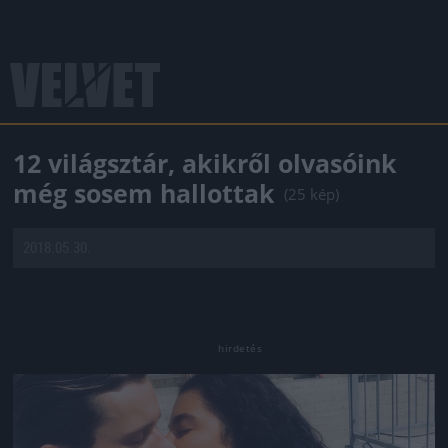
12 világsztár, akikről olvasóink
még sosem hallottak
(25 kép)
2018.05.30.
Jön még kép!