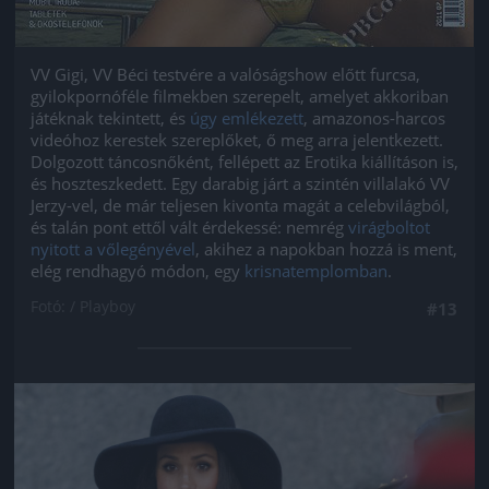
VV Gigi, VV Béci testvére a valóságshow előtt furcsa,
gyilokpornóféle filmekben szerepelt, amelyet akkoriban
játéknak tekintett, és
úgy emlékezett
, amazonos-harcos
videóhoz kerestek szereplőket, ő meg arra jelentkezett.
Dolgozott táncosnőként, fellépett az Erotika kiállításon is,
és hoszteszkedett. Egy darabig járt a szintén villalakó VV
Jerzy-vel, de már teljesen kivonta magát a celebvilágból,
és talán pont ettől vált érdekessé: nemrég
virágboltot
nyitott a vőlegényével
, akihez a napokban hozzá is ment,
elég rendhagyó módon, egy
krisnatemplomban
.
Fotó: / Playboy
#13
Jön még kép!