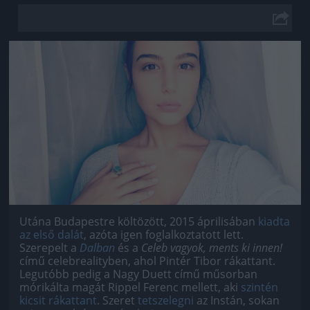
Jön még kép!
Utána Budapestre költözött, 2015 áprilisában
kiadta
az első dalát
, azóta igen foglalkoztatott lett.
Szerepelt a
Dalban
és a
Celeb vagyok, ments ki innen!
című celebrealityben, ahol Pintér Tibor rákattant.
Legutóbb pedig a Nagy Duett című műsorban
mórikálta magát Rippel Ferenc mellett, aki
szintén
kicsit rákattant
. Szeret
tetszelegni
az Instán, sokan