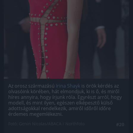
Az orosz származású
Irina Shayk
is örök kérdés az
olvasóink körében, hát elmondjuk, ki is ő, és miről
híres annyira, hogy írjunk róla. Egyrészt arról, hogy
modell, és mint ilyen, egészen elképesztő külső
adottságokkal rendelkezik, amiről időről időre
érdemes megemlékezni.
Fotó: Genin Nicolas/ABACA / Northfoto
#20