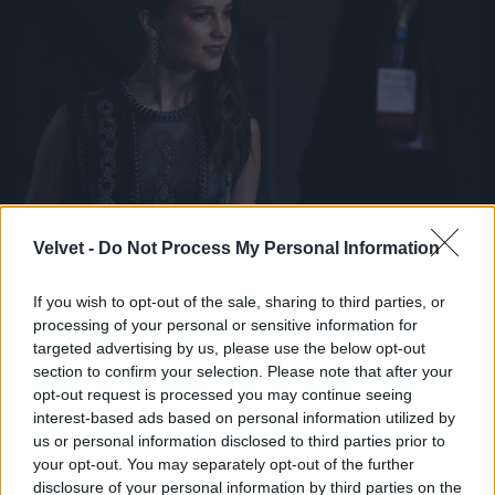
Alicia Vikanderről is több ízben felmerült már a
Velvet -
Do Not Process My Personal Information
kérdés, hogy ki ő valójában. Nos, semmi extra, csak
egy svéd származású színésznő, aki A dán lány c.
If you wish to opt-out of the sale, sharing to third parties, or
drámával lett igazán ismert, és meg is kapta érte a
processing of your personal or sensitive information for
legjobb női mellékszereplőnek járó Oscart 2016-
targeted advertising by us, please use the below opt-out
ban.
section to confirm your selection. Please note that after your
Fotó: John Phillips / Getty Images Hungary
#10
opt-out request is processed you may continue seeing
interest-based ads based on personal information utilized by
us or personal information disclosed to third parties prior to
your opt-out. You may separately opt-out of the further
disclosure of your personal information by third parties on the