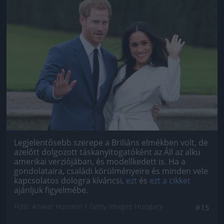
Jön még kép!
Legjelentősebb szerepe a Briliáns elmékben volt, de
azelőtt dolgozott táskanyitogatóként az Áll az alku
amerikai verziójában, és modellkedett is. Ha a
gondolataira, családi körülményeire és minden vele
kapcsolatos dologra kíváncsi,
ezt
és
ezt a cikket
ajánljuk figyelmébe.
Fotó: Anwar Hussein / Getty Images Hungary
#15