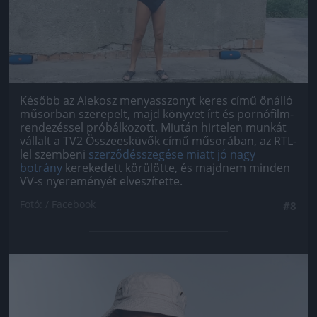
Később az Alekosz menyasszonyt keres című önálló
műsorban szerepelt, majd könyvet írt és pornófilm-
rendezéssel próbálkozott. Miután hirtelen munkát
vállalt a TV2 Összeesküvők című műsorában, az RTL-
lel szembeni
szerződésszegése miatt jó nagy
botrány
kerekedett körülötte, és majdnem minden
VV-s nyereményét elveszítette.
Fotó: / Facebook
#8
Jön még kép!