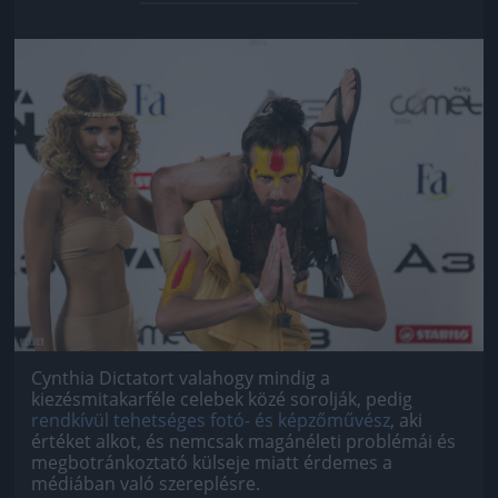
Jön még kép!
Cynthia Dictatort valahogy mindig a
kiezésmitakarféle celebek közé sorolják, pedig
rendkívül tehetséges fotó- és képzőművész
, aki
értéket alkot, és nemcsak magánéleti problémái és
megbotránkoztató külseje miatt érdemes a
médiában való szereplésre.