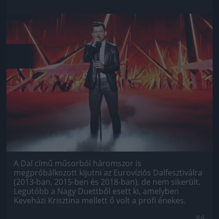
Jön még kép!
A Dal című műsorból háromszor is
megpróbálkozott kijutni az Eurovíziós Dalfesztiválra
(2013-ban, 2015-ben és 2018-ban), de nem sikerült.
Legutóbb a Nagy Duettből esett ki, amelyben
Keveházi Krisztina mellett ő volt a profi énekes.
#4