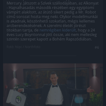
Mercury. Játszott a Szívek szállodájában, az Alkonyat
- Hajnalhasadás második részében egy egyiptomi
vámpírt alakított, az átütő sikert pedig a Mr. Robot
című sorozat hozta meg neki. Olykor modellmunkái
is akadnak, köszönhető szokatlan, mégis kellemes
arcberendezésének. A szerelmi életét jórészt
titokban tartja, de
nemrégiben kiderült
, hogy a 24
éves Lucy Boyntonnal jött össze, aki nem mellesleg
szintén szerepet kapott a Bohém Rapszódiában.
Fotó: Nipi / Northfoto
#6
Jön még kép!