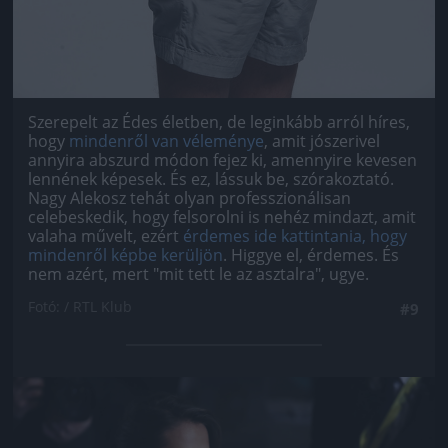
Szerepelt az Édes életben, de leginkább arról híres,
hogy
mindenről van véleménye
, amit jószerivel
annyira abszurd módon fejez ki, amennyire kevesen
lennének képesek. És ez, lássuk be, szórakoztató.
Nagy Alekosz tehát olyan professzionálisan
celebeskedik, hogy felsorolni is nehéz mindazt, amit
valaha művelt, ezért
érdemes ide kattintania, hogy
mindenről képbe kerüljön
. Higgye el, érdemes. És
nem azért, mert "mit tett le az asztalra", ugye.
Fotó: / RTL Klub
#9
Jön még kép!