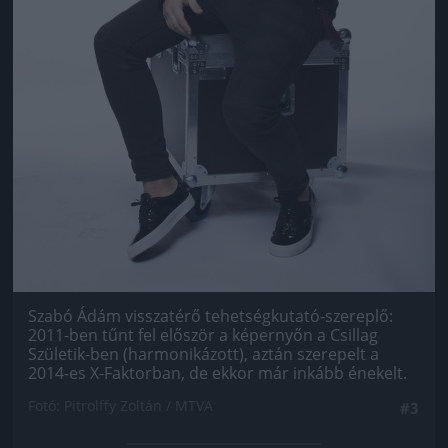
Szabó Ádám visszatérő tehetségkutató-szereplő:
2011-ben tűnt fel először a képernyőn a Csillag
Születik-ben (harmonikázott), aztán szerepelt a
2014-es X-Faktorban, de ekkor már inkább énekelt.
Fotó: Pitrolffy Zoltán / MTVA
#3