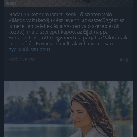
Nádai Anikót sem ismeri senki, ő szintén Való
Világos volt (kezdjük észrevenni az összefüggést az
ismeretlen celebek és a VV-ben való szereplésük
között), majd szerepet kapott az Éjjel-nappal
Budapestben, ott megismerte a párját, a Válótársak
rendezőjét, Kovács Dánielt, akivel hamarosan
gyerekük született
.
Fotó: / Velvet
#18
Jön még kép!