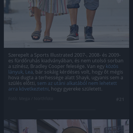
Szerepelt a Sports Illustrated 2007-, 2008- és 2009-
es fürdőruhás kiadványában, és nem utolsó sorban
a színész, Bradley Cooper felesége. Van egy
közös
lányuk, Lea
, bár sokáig kérdéses volt, hogy őt mégis
hova dugta a terhessége alatt Shayk, ugyanis sem a
szülés előtti,
sem az utáni alkatából nem lehetett
arra következtetni
, hogy gyereke született.
Fotó: Mega / Northfoto
#21
Jön még kép!