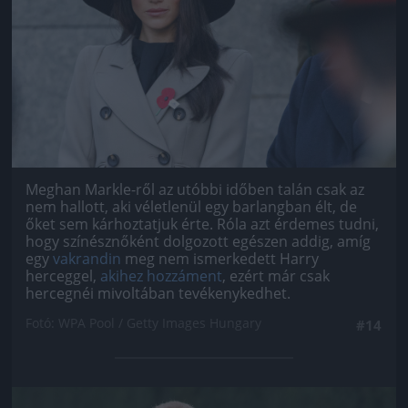
Meghan Markle-ről az utóbbi időben talán csak az
nem hallott, aki véletlenül egy barlangban élt, de
őket sem kárhoztatjuk érte. Róla azt érdemes tudni,
hogy színésznőként dolgozott egészen addig, amíg
egy
vakrandin
meg nem ismerkedett Harry
herceggel,
akihez hozzáment
, ezért már csak
hercegnéi mivoltában tevékenykedhet.
Fotó: WPA Pool / Getty Images Hungary
#14