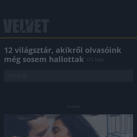
12 világsztár, akikről olvasóink
még sosem hallottak
(25 kép)
2018.05.30.
Jön még kép!