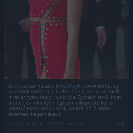
Az orosz származású
Irina Shayk
is örök kérdés az
olvasóink körében, hát elmondjuk, ki is ő, és miről
híres annyira, hogy írjunk róla. Egyrészt arról, hogy
modell, és mint ilyen, egészen elképesztő külső
adottságokkal rendelkezik, amiről időről időre
érdemes megemlékezni.
Fotó: Genin Nicolas/ABACA / Northfoto
#20