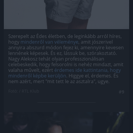
Szerepelt az Édes életben, de leginkább arról híres,
hogy
mindenről van véleménye
, amit jószerivel
annyira abszurd módon fejez ki, amennyire kevesen
lennének képesek. És ez, lássuk be, szórakoztató.
Nagy Alekosz tehát olyan professzionálisan
celebeskedik, hogy felsorolni is nehéz mindazt, amit
valaha művelt, ezért
érdemes ide kattintania, hogy
mindenről képbe kerüljön
. Higgye el, érdemes. És
nem azért, mert "mit tett le az asztalra", ugye.
Fotó: / RTL Klub
#9
Jön még kép!