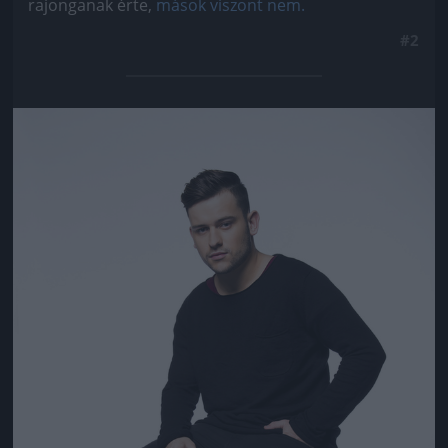
rajonganak érte,
mások viszont nem.
#2
Jön még kép!