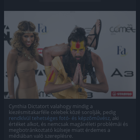
Jön még kép!
Cynthia Dictatort valahogy mindig a
kiezésmitakarféle celebek közé sorolják, pedig
rendkívül tehetséges fotó- és képzőművész
, aki
értéket alkot, és nemcsak magánéleti problémái és
megbotránkoztató külseje miatt érdemes a
médiában való szereplésre.