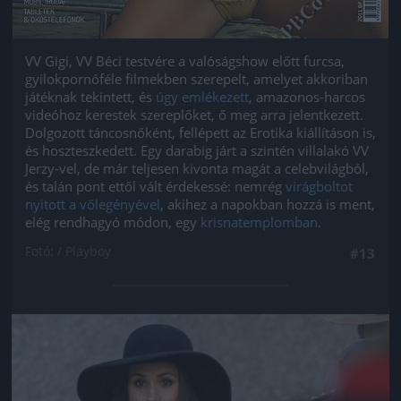
VV Gigi, VV Béci testvére a valóságshow előtt furcsa,
gyilokpornóféle filmekben szerepelt, amelyet akkoriban
játéknak tekintett, és
úgy emlékezett
, amazonos-harcos
videóhoz kerestek szereplőket, ő meg arra jelentkezett.
Dolgozott táncosnőként, fellépett az Erotika kiállításon is,
és hoszteszkedett. Egy darabig járt a szintén villalakó VV
Jerzy-vel, de már teljesen kivonta magát a celebvilágból,
és talán pont ettől vált érdekessé: nemrég
virágboltot
nyitott a vőlegényével
, akihez a napokban hozzá is ment,
elég rendhagyó módon, egy
krisnatemplomban
.
Fotó: / Playboy
#13
Jön még kép!