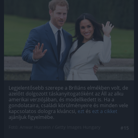
Jön még kép!
Legjelentősebb szerepe a Briliáns elmékben volt, de
azelőtt dolgozott táskanyitogatóként az Áll az alku
amerikai verziójában, és modellkedett is. Ha a
gondolataira, családi körülményeire és minden vele
kapcsolatos dologra kíváncsi,
ezt
és
ezt a cikket
ajánljuk figyelmébe.
Fotó: Anwar Hussein / Getty Images Hungary
#15