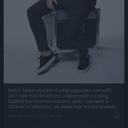
Szabó Ádám visszatérő tehetségkutató-szereplő:
2011-ben tűnt fel először a képernyőn a Csillag
Születik-ben (harmonikázott), aztán szerepelt a
2014-es X-Faktorban, de ekkor már inkább énekelt.
Fotó: Pitrolffy Zoltán / MTVA
#3