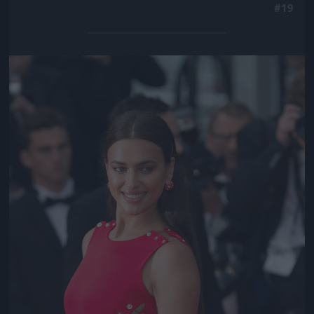
#19
Jön még kép!