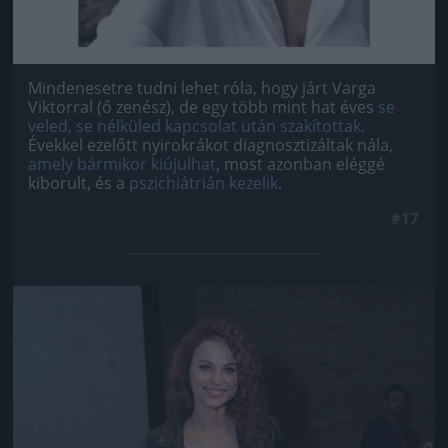
Mindenesetre tudni lehet róla, hogy járt Varga
Viktorral (ő zenész), de egy több mint hat éves
se
veled, se nélküled kapcsolat után szakítottak
.
Évekkel ezelőtt nyirokrákot diagnosztizáltak nála,
amely bármikor kiújulhat
, most azonban eléggé
kiborult, és a
pszichiátrián kezelik
.
#17
Jön még kép!