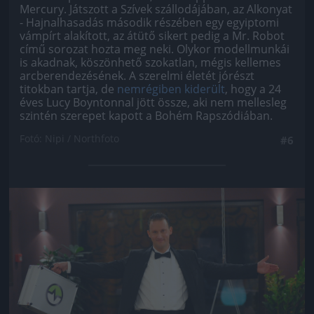
Mercury. Játszott a Szívek szállodájában, az Alkonyat
- Hajnalhasadás második részében egy egyiptomi
vámpírt alakított, az átütő sikert pedig a Mr. Robot
című sorozat hozta meg neki. Olykor modellmunkái
is akadnak, köszönhető szokatlan, mégis kellemes
arcberendezésének. A szerelmi életét jórészt
titokban tartja, de
nemrégiben kiderült
, hogy a 24
éves Lucy Boyntonnal jött össze, aki nem mellesleg
szintén szerepet kapott a Bohém Rapszódiában.
Fotó: Nipi / Northfoto
#6
Jön még kép!