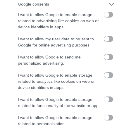
Google consents
I want to allow Google to enable storage
related to advertising like cookies on web or
device identifiers in apps.
I want to allow my user data to be sent to
Google for online advertising purposes.
De jelölték díjakra az Ex Machina c. film miatt is, és
I want to allow Google to send me
Angelina Jolie után ő lett Lara Croft - nyilván
personalized advertising.
nemcsak azért, mert tehetséges, hanem azért is,
mert
baromi jó nő
. Ja, és egyébként
Michael
Fassbender felesége
.
I want to allow Google to enable storage
related to analytics like cookies on web or
Fotó: Larry Busacca / Getty Images Hungary
#11
device identifiers in apps.
I want to allow Google to enable storage
related to functionality of the website or app.
Jön még kép!
I want to allow Google to enable storage
related to personalization.