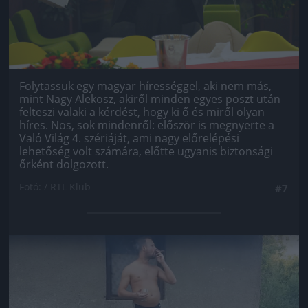
Folytassuk egy magyar hírességgel, aki nem más,
mint Nagy Alekosz, akiről minden egyes poszt után
felteszi valaki a kérdést, hogy ki ő és miről olyan
híres. Nos, sok mindenről: először is megnyerte a
Való Világ 4. szériáját, ami nagy előrelépési
lehetőség volt számára, előtte ugyanis biztonsági
őrként dolgozott.
Fotó: / RTL Klub
#7
Jön még kép!