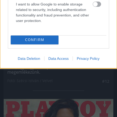
I want to allow Google to enable storage
related to security, including authentication
functionality and fraud prevention, and other
user protection.
CONFIRM
Ahogy minden ex Való Világ-szereplőről, úgy VV
Data Deletion
Data Access
Privacy Policy
Gigiről se hallott még soha senki, még véletlenül
sem, úgyhogy most pár szóban róla is
megemlékezünk.
Fotó: Szécsi István / Velvet
#12
Jön még kép!