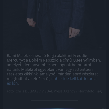
Rami Malek színész, ő fogja alakítani Freddie
Mercury-t a Bohém Rapszódia című Queen-filmben,
amelyet idén novemberben fognak bemutatni
nálunk. Malekről egyébként van egy rettentően
részletes cikkünk, amelyből minden apró részletet
megtudhat a színészről,
ehhez ide kell kattintania,
és lőn
.
Fotó: Chris DELMAS / VISUAL Press Agency / Northfoto
#5