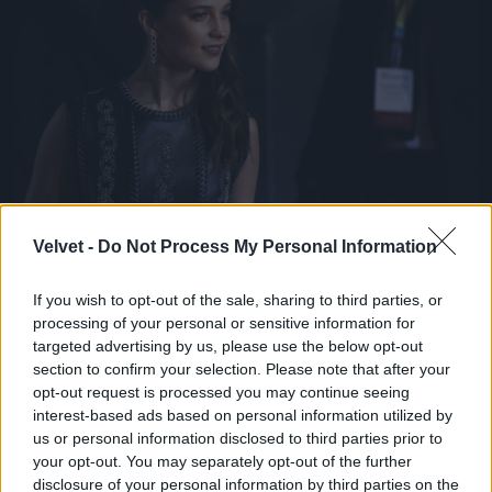
Alicia Vikanderről is több ízben felmerült már a
Velvet -
Do Not Process My Personal Information
kérdés, hogy ki ő valójában. Nos, semmi extra, csak
egy svéd származású színésznő, aki A dán lány c.
If you wish to opt-out of the sale, sharing to third parties, or
drámával lett igazán ismert, és meg is kapta érte a
processing of your personal or sensitive information for
legjobb női mellékszereplőnek járó Oscart 2016-
targeted advertising by us, please use the below opt-out
ban.
section to confirm your selection. Please note that after your
Fotó: John Phillips / Getty Images Hungary
#10
opt-out request is processed you may continue seeing
interest-based ads based on personal information utilized by
us or personal information disclosed to third parties prior to
your opt-out. You may separately opt-out of the further
disclosure of your personal information by third parties on the