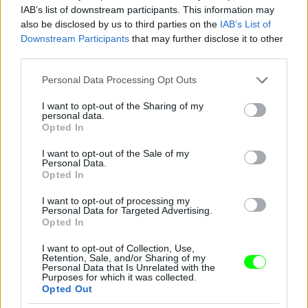
Jön még kép!
IAB’s list of downstream participants. This information may
also be disclosed by us to third parties on the
IAB’s List of
Downstream Participants
that may further disclose it to other
third parties.
Please note that this website/app uses one or more Google
Personal Data Processing Opt Outs
services and may gather and store information including but
not limited to your visit or usage behaviour. You may click to
I want to opt-out of the Sharing of my
personal data.
grant or deny consent to Google and its third-party tags to
Opted In
use your data for below specified purposes in below Google
consent section.
I want to opt-out of the Sale of my
Personal Data.
Opted In
I want to opt-out of processing my
Personal Data for Targeted Advertising.
Opted In
I want to opt-out of Collection, Use,
Retention, Sale, and/or Sharing of my
Personal Data that Is Unrelated with the
Purposes for which it was collected.
Opted Out