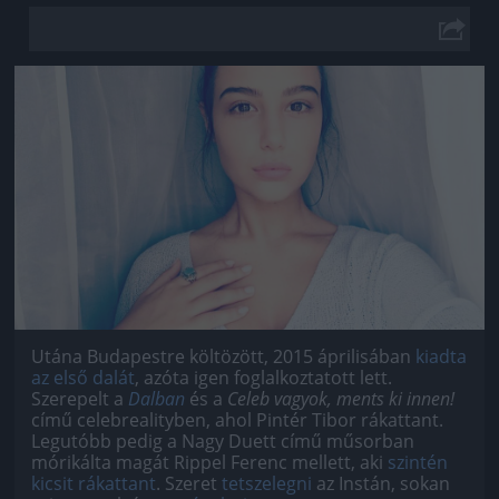
Jön még kép!
Utána Budapestre költözött, 2015 áprilisában
kiadta
az első dalát
, azóta igen foglalkoztatott lett.
Szerepelt a
Dalban
és a
Celeb vagyok, ments ki innen!
című celebrealityben, ahol Pintér Tibor rákattant.
Legutóbb pedig a Nagy Duett című műsorban
mórikálta magát Rippel Ferenc mellett, aki
szintén
kicsit rákattant
. Szeret
tetszelegni
az Instán, sokan