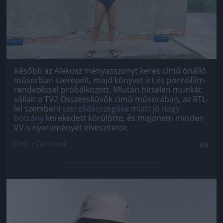
Később az Alekosz menyasszonyt keres című önálló
műsorban szerepelt, majd könyvet írt és pornófilm-
rendezéssel próbálkozott. Miután hirtelen munkát
vállalt a TV2 Összeesküvők című műsorában, az RTL-
lel szembeni
szerződésszegése miatt jó nagy
botrány
kerekedett körülötte, és majdnem minden
VV-s nyereményét elveszítette.
Fotó: / Facebook
#8
Jön még kép!