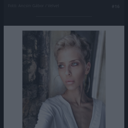
Fotó: Ancsin Gábor / Velvet
#16
Jön még kép!