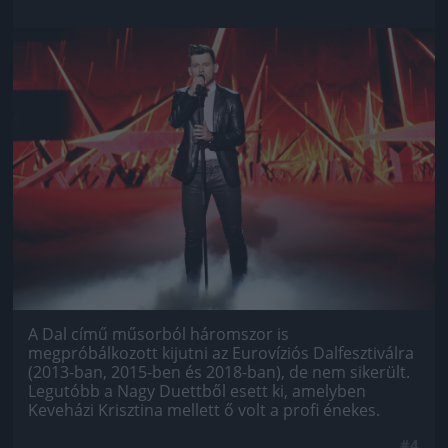
Jön még kép!
A Dal című műsorból háromszor is
megpróbálkozott kijutni az Eurovíziós Dalfesztiválra
(2013-ban, 2015-ben és 2018-ban), de nem sikerült.
Legutóbb a Nagy Duettből esett ki, amelyben
Keveházi Krisztina mellett ő volt a profi énekes.
#4