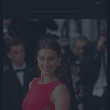
#19
Jön még kép!