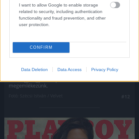
I want to allow Google to enable storage
related to security, including authentication
functionality and fraud prevention, and other
user protection.
CONFIRM
Ahogy minden ex Való Világ-szereplőről, úgy VV
Data Deletion
Data Access
Privacy Policy
Gigiről se hallott még soha senki, még véletlenül
sem, úgyhogy most pár szóban róla is
megemlékezünk.
Fotó: Szécsi István / Velvet
#12
Jön még kép!