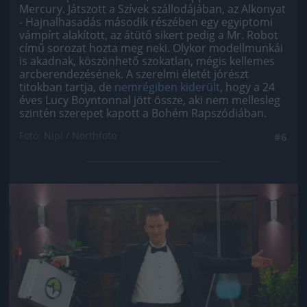
Mercury. Játszott a Szívek szállodájában, az Alkonyat
- Hajnalhasadás második részében egy egyiptomi
vámpírt alakított, az átütő sikert pedig a Mr. Robot
című sorozat hozta meg neki. Olykor modellmunkái
is akadnak, köszönhető szokatlan, mégis kellemes
arcberendezésének. A szerelmi életét jórészt
titokban tartja, de
nemrégiben kiderült
, hogy a 24
éves Lucy Boyntonnal jött össze, aki nem mellesleg
szintén szerepet kapott a Bohém Rapszódiában.
Fotó: Nipi / Northfoto
#6
Jön még kép!