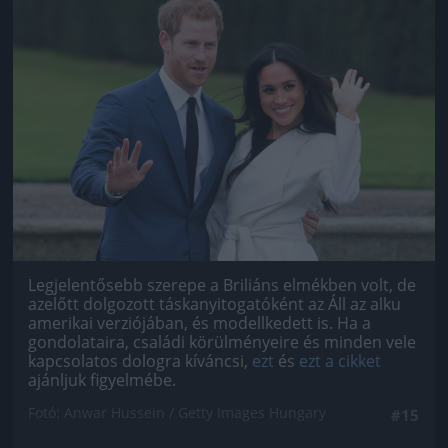
Jön még kép!
Legjelentősebb szerepe a Briliáns elmékben volt, de
azelőtt dolgozott táskanyitogatóként az Áll az alku
amerikai verziójában, és modellkedett is. Ha a
gondolataira, családi körülményeire és minden vele
kapcsolatos dologra kíváncsi,
ezt
és
ezt a cikket
ajánljuk figyelmébe.
Fotó: Anwar Hussein / Getty Images Hungary
#15