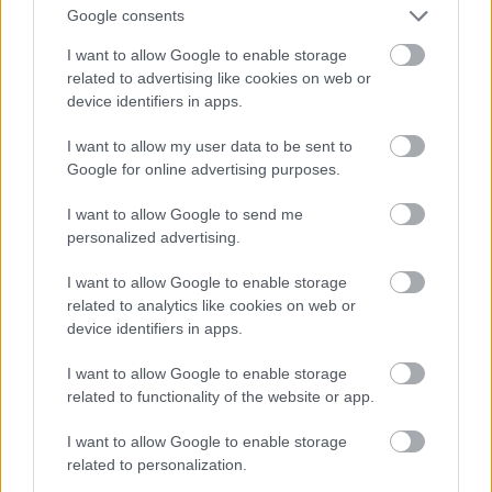
Google consents
I want to allow Google to enable storage
related to advertising like cookies on web or
device identifiers in apps.
I want to allow my user data to be sent to
Google for online advertising purposes.
De jelölték díjakra az Ex Machina c. film miatt is, és
I want to allow Google to send me
Angelina Jolie után ő lett Lara Croft - nyilván
personalized advertising.
nemcsak azért, mert tehetséges, hanem azért is,
mert
baromi jó nő
. Ja, és egyébként
Michael
Fassbender felesége
.
I want to allow Google to enable storage
related to analytics like cookies on web or
Fotó: Larry Busacca / Getty Images Hungary
#11
device identifiers in apps.
I want to allow Google to enable storage
related to functionality of the website or app.
Jön még kép!
I want to allow Google to enable storage
related to personalization.