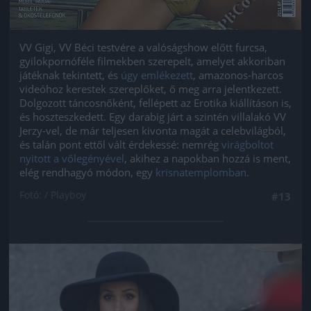
VV Gigi, VV Béci testvére a valóságshow előtt furcsa,
gyilokpornóféle filmekben szerepelt, amelyet akkoriban
játéknak tekintett, és
úgy emlékezett
, amazonos-harcos
videóhoz kerestek szereplőket, ő meg arra jelentkezett.
Dolgozott táncosnőként, fellépett az Erotika kiállításon is,
és hoszteszkedett. Egy darabig járt a szintén villalakó VV
Jerzy-vel, de már teljesen kivonta magát a celebvilágból,
és talán pont ettől vált érdekessé: nemrég
virágboltot
nyitott a vőlegényével
, akihez a napokban hozzá is ment,
elég rendhagyó módon, egy
krisnatemplomban
.
Fotó: / Playboy
#13
Jön még kép!