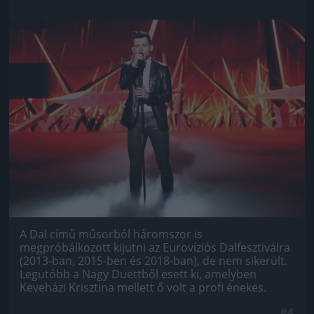
Jön még kép!
A Dal című műsorból háromszor is
megpróbálkozott kijutni az Eurovíziós Dalfesztiválra
(2013-ban, 2015-ben és 2018-ban), de nem sikerült.
Legutóbb a Nagy Duettből esett ki, amelyben
Keveházi Krisztina mellett ő volt a profi énekes.
#4