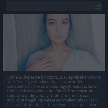
Jön még kép!
Utána Budapestre költözött, 2015 áprilisában
kiadta
az első dalát
, azóta igen foglalkoztatott lett.
Szerepelt a
Dalban
és a
Celeb vagyok, ments ki innen!
című celebrealityben, ahol Pintér Tibor rákattant.
Legutóbb pedig a Nagy Duett című műsorban
mórikálta magát Rippel Ferenc mellett, aki
szintén
kicsit rákattant
. Szeret
tetszelegni
az Instán, sokan