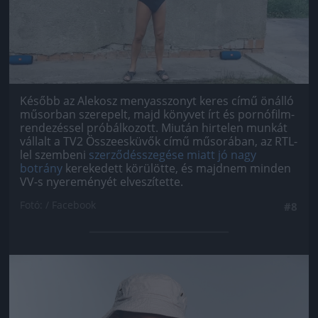
Később az Alekosz menyasszonyt keres című önálló
műsorban szerepelt, majd könyvet írt és pornófilm-
rendezéssel próbálkozott. Miután hirtelen munkát
vállalt a TV2 Összeesküvők című műsorában, az RTL-
lel szembeni
szerződésszegése miatt jó nagy
botrány
kerekedett körülötte, és majdnem minden
VV-s nyereményét elveszítette.
Fotó: / Facebook
#8
Jön még kép!