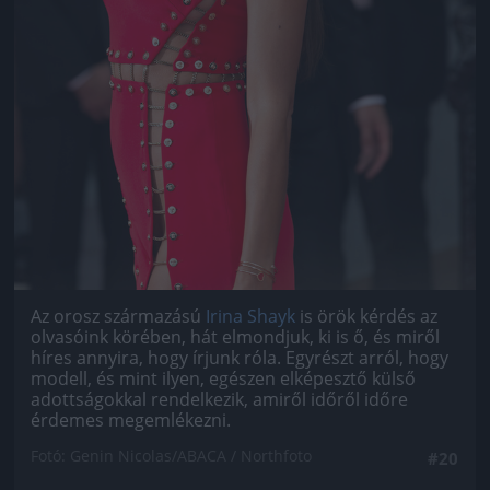
Az orosz származású
Irina Shayk
is örök kérdés az
olvasóink körében, hát elmondjuk, ki is ő, és miről
híres annyira, hogy írjunk róla. Egyrészt arról, hogy
modell, és mint ilyen, egészen elképesztő külső
adottságokkal rendelkezik, amiről időről időre
érdemes megemlékezni.
Fotó: Genin Nicolas/ABACA / Northfoto
#20