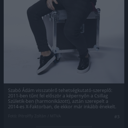
Szabó Ádám visszatérő tehetségkutató-szereplő:
2011-ben tűnt fel először a képernyőn a Csillag
Születik-ben (harmonikázott), aztán szerepelt a
2014-es X-Faktorban, de ekkor már inkább énekelt.
Fotó: Pitrolffy Zoltán / MTVA
#3