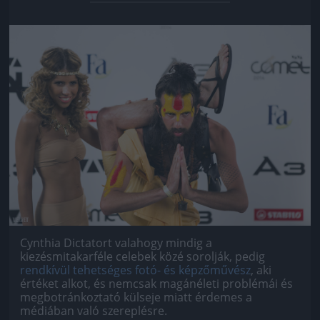
Jön még kép!
Cynthia Dictatort valahogy mindig a
kiezésmitakarféle celebek közé sorolják, pedig
rendkívül tehetséges fotó- és képzőművész
, aki
értéket alkot, és nemcsak magánéleti problémái és
megbotránkoztató külseje miatt érdemes a
médiában való szereplésre.