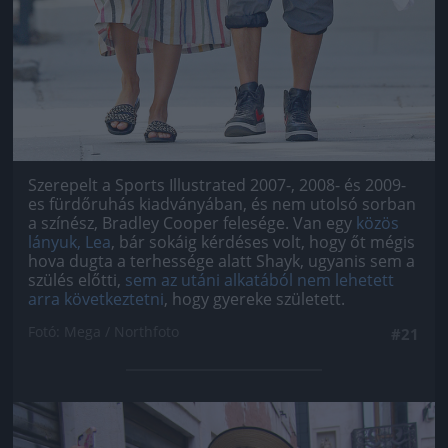
Szerepelt a Sports Illustrated 2007-, 2008- és 2009-
es fürdőruhás kiadványában, és nem utolsó sorban
a színész, Bradley Cooper felesége. Van egy
közös
lányuk, Lea
, bár sokáig kérdéses volt, hogy őt mégis
hova dugta a terhessége alatt Shayk, ugyanis sem a
szülés előtti,
sem az utáni alkatából nem lehetett
arra következtetni
, hogy gyereke született.
Fotó: Mega / Northfoto
#21
Jön még kép!