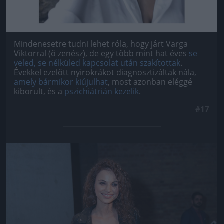
Mindenesetre tudni lehet róla, hogy járt Varga
Viktorral (ő zenész), de egy több mint hat éves
se
veled, se nélküled kapcsolat után szakítottak
.
Évekkel ezelőtt nyirokrákot diagnosztizáltak nála,
amely bármikor kiújulhat
, most azonban eléggé
kiborult, és a
pszichiátrián kezelik
.
#17
Jön még kép!