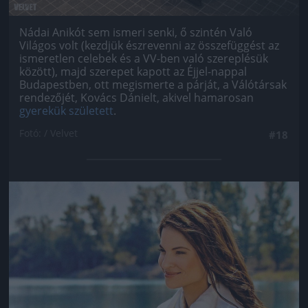
Nádai Anikót sem ismeri senki, ő szintén Való
Világos volt (kezdjük észrevenni az összefüggést az
ismeretlen celebek és a VV-ben való szereplésük
között), majd szerepet kapott az Éjjel-nappal
Budapestben, ott megismerte a párját, a Válótársak
rendezőjét, Kovács Dánielt, akivel hamarosan
gyerekük született
.
Fotó: / Velvet
#18
Jön még kép!