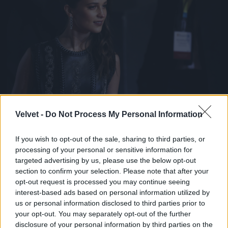
Alicia Vikanderről is több ízben felmerült már a
Velvet -
Do Not Process My Personal Information
kérdés, hogy ki ő valójában. Nos, semmi extra, csak
egy svéd származású színésznő, aki A dán lány c.
If you wish to opt-out of the sale, sharing to third parties, or
drámával lett igazán ismert, és meg is kapta érte a
processing of your personal or sensitive information for
legjobb női mellékszereplőnek járó Oscart 2016-
targeted advertising by us, please use the below opt-out
ban.
section to confirm your selection. Please note that after your
Fotó: John Phillips / Getty Images Hungary
#10
opt-out request is processed you may continue seeing
interest-based ads based on personal information utilized by
us or personal information disclosed to third parties prior to
your opt-out. You may separately opt-out of the further
disclosure of your personal information by third parties on the