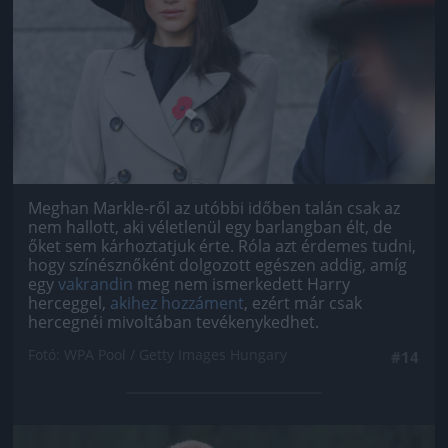
Meghan Markle-ről az utóbbi időben talán csak az
nem hallott, aki véletlenül egy barlangban élt, de
őket sem kárhoztatjuk érte. Róla azt érdemes tudni,
hogy színésznőként dolgozott egészen addig, amíg
egy
vakrandin
meg nem ismerkedett Harry
herceggel,
akihez hozzáment
, ezért már csak
hercegnéi mivoltában tevékenykedhet.
Fotó: WPA Pool / Getty Images Hungary
#14