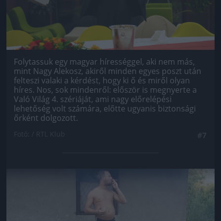
Folytassuk egy magyar hírességgel, aki nem más,
mint Nagy Alekosz, akiről minden egyes poszt után
felteszi valaki a kérdést, hogy ki ő és miről olyan
híres. Nos, sok mindenről: először is megnyerte a
Való Világ 4. szériáját, ami nagy előrelépési
lehetőség volt számára, előtte ugyanis biztonsági
őrként dolgozott.
Fotó: / RTL Klub
#7
Jön még kép!