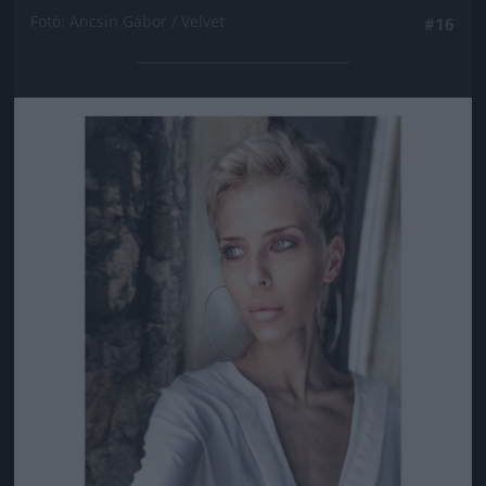
Fotó: Ancsin Gábor / Velvet
#16
Jön még kép!