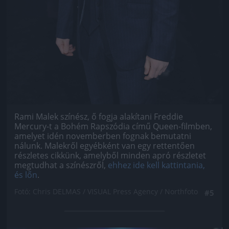
Rami Malek színész, ő fogja alakítani Freddie
Mercury-t a Bohém Rapszódia című Queen-filmben,
amelyet idén novemberben fognak bemutatni
nálunk. Malekről egyébként van egy rettentően
részletes cikkünk, amelyből minden apró részletet
megtudhat a színészről,
ehhez ide kell kattintania,
és lőn
.
Fotó: Chris DELMAS / VISUAL Press Agency / Northfoto
#5