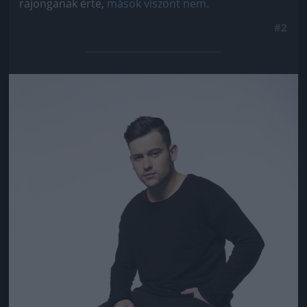
rajonganak érte,
mások viszont nem.
#2
Jön még kép!