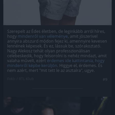
Szerepelt az Édes életben, de leginkább arról híres,
hogy
mindenről van véleménye
, amit jószerivel
annyira abszurd módon fejez ki, amennyire kevesen
lennének képesek. És ez, lássuk be, szórakoztató.
Nagy Alekosz tehát olyan professzionálisan
celebeskedik, hogy felsorolni is nehéz mindazt, amit
valaha művelt, ezért
érdemes ide kattintania, hogy
mindenről képbe kerüljön
. Higgye el, érdemes. És
nem azért, mert "mit tett le az asztalra", ugye.
Fotó: / RTL Klub
#9
Jön még kép!