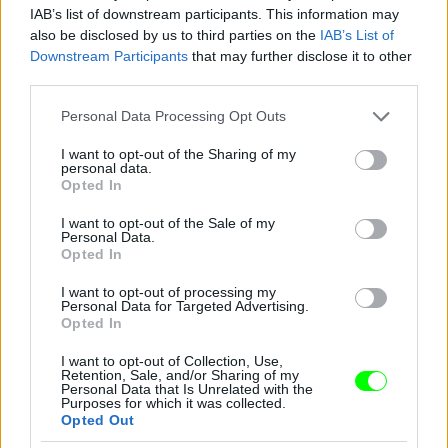
Jön még kép!
IAB’s list of downstream participants. This information may
also be disclosed by us to third parties on the
IAB’s List of
Downstream Participants
that may further disclose it to other
third parties.
Please note that this website/app uses one or more Google
Personal Data Processing Opt Outs
services and may gather and store information including but
not limited to your visit or usage behaviour. You may click to
I want to opt-out of the Sharing of my
personal data.
grant or deny consent to Google and its third-party tags to
Opted In
use your data for below specified purposes in below Google
consent section.
I want to opt-out of the Sale of my
Personal Data.
Opted In
I want to opt-out of processing my
Personal Data for Targeted Advertising.
Opted In
I want to opt-out of Collection, Use,
Retention, Sale, and/or Sharing of my
Personal Data that Is Unrelated with the
Purposes for which it was collected.
Opted Out