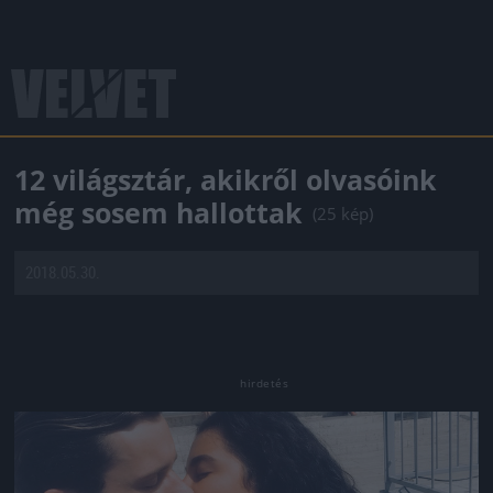
12 világsztár, akikről olvasóink
még sosem hallottak
(25 kép)
2018.05.30.
Jön még kép!