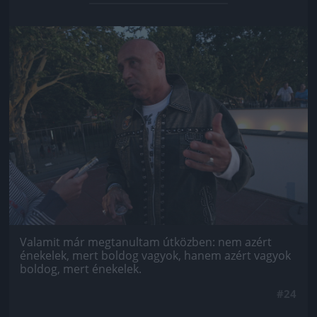
Jön még kép!
Valamit már megtanultam útközben: nem azért
énekelek, mert boldog vagyok, hanem azért vagyok
boldog, mert énekelek.
#24