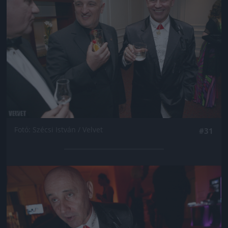
Fotó: Szécsi István / Velvet
#31
Jön még kép!