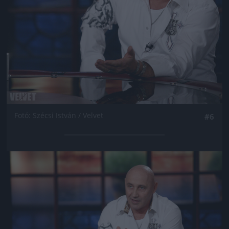
Fotó: Szécsi István / Velvet
#6
Jön még kép!