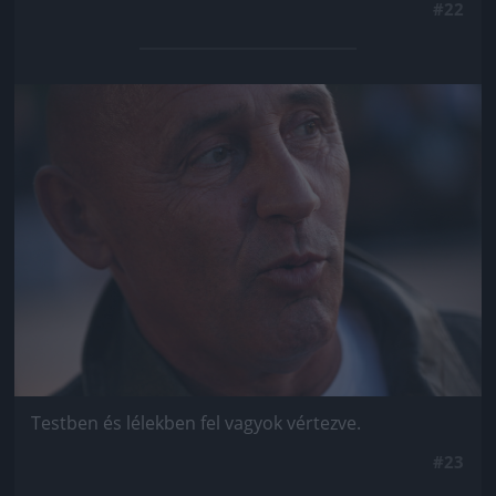
#22
Jön még kép!
Testben és lélekben fel vagyok vértezve.
#23