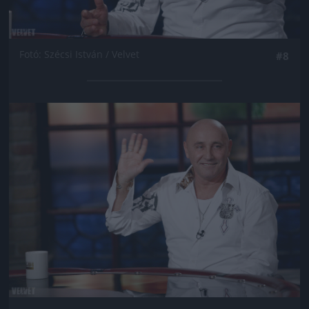
Fotó: Szécsi István / Velvet
#8
Jön még kép!