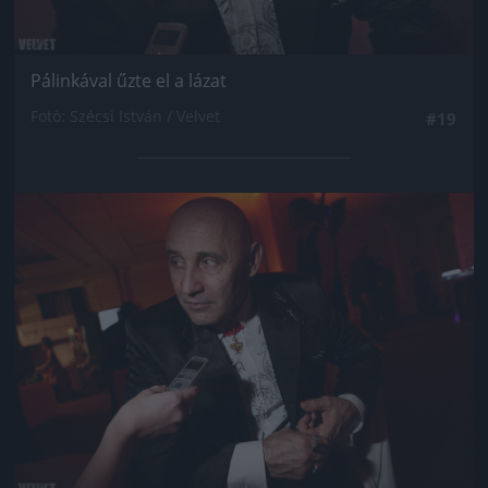
Pálinkával űzte el a lázat
Fotó: Szécsi István / Velvet
#19
Jön még kép!