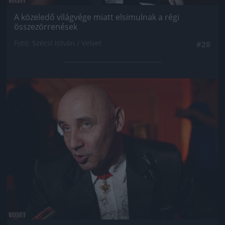
A közeledő világvége miatt elsimulnak a régi
összezörrenések
Fotó: Szécsi István / Velvet
#20
Jön még kép!