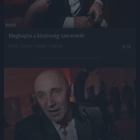
Megkapta a közönség szeretetét
Fotó: Szécsi István / Velvet
#18
Jön még kép!