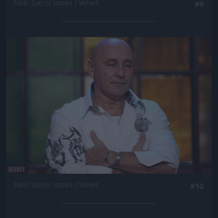
Fotó: Szécsi István / Velvet
#9
Jön még kép!
Fotó: Szécsi István / Velvet
#10