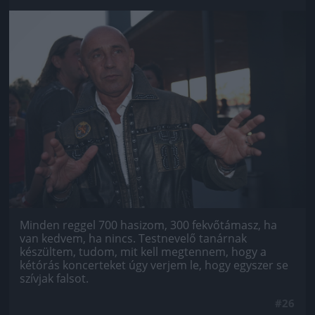
Jön még kép!
Minden reggel 700 hasizom, 300 fekvőtámasz, ha
van kedvem, ha nincs. Testnevelő tanárnak
készültem, tudom, mit kell megtennem, hogy a
kétórás koncerteket úgy verjem le, hogy egyszer se
szívjak falsot.
#26