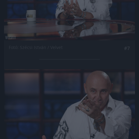
Fotó: Szécsi István / Velvet
#7
Jön még kép!