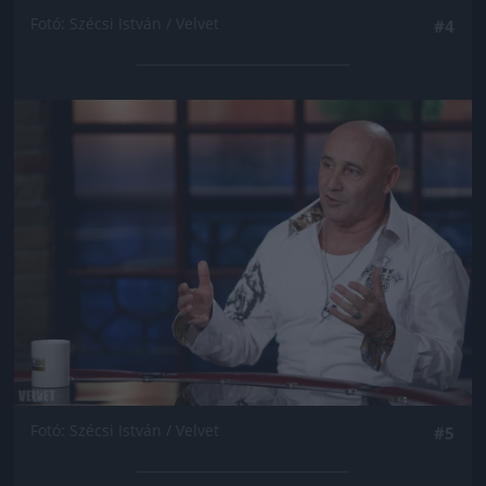
Fotó: Szécsi István / Velvet
#4
Jön még kép!
Fotó: Szécsi István / Velvet
#5