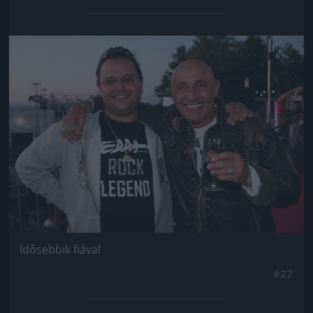
Jön még kép!
Idősebbik fiával
#27