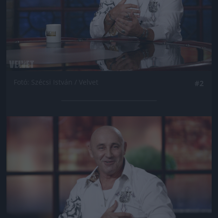
Fotó: Szécsi István / Velvet
#2
Jön még kép!