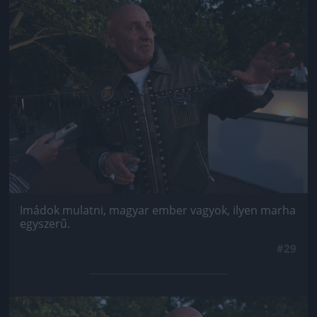
Jön még kép!
Imádok mulatni, magyar ember vagyok, ilyen marha
egyszerű.
#29
Jön még kép!