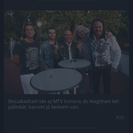
Jön még kép!
Beszakadtam ide az MTV Iconsra, és megittam két
pálinkát: baromi jó kedvem van.
#25