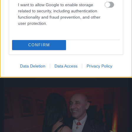
I want to allow Google to enable storage
related to security, including authentication
functionality and fraud prevention, and other
user protection.
CONFIRM
Közeledik az univerzum vége
Data Deletion
Data Access
Privacy Policy
Fotó: Szécsi István / Velvet
#16
Jön még kép!