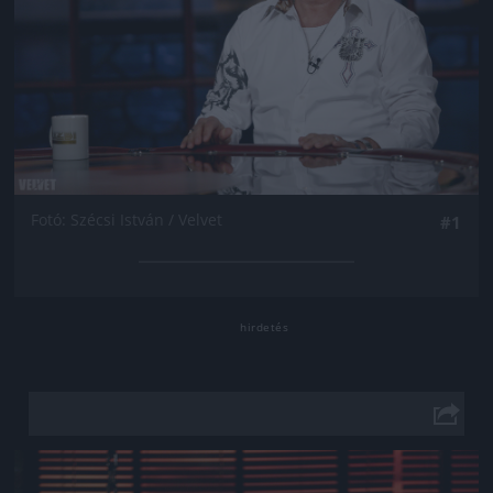
Fotó: Szécsi István / Velvet
#1
Jön még kép!