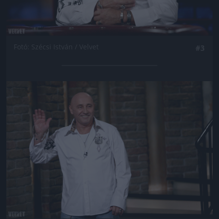
Fotó: Szécsi István / Velvet
#3
Jön még kép!