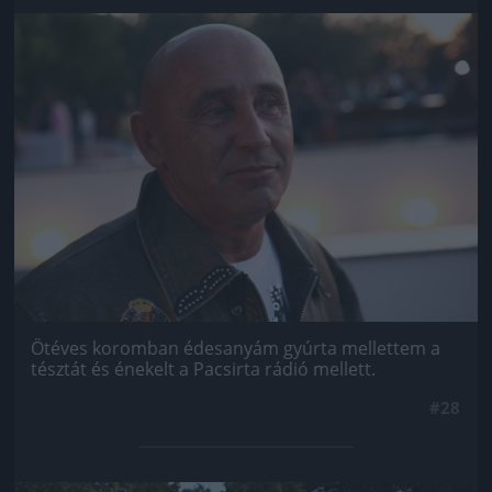
Jön még kép!
Ötéves koromban édesanyám gyúrta mellettem a
tésztát és énekelt a Pacsirta rádió mellett.
#28