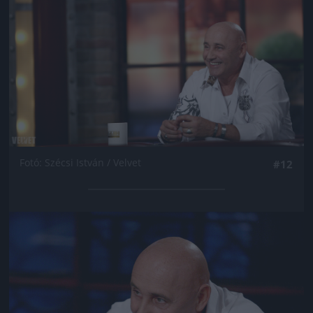
Fotó: Szécsi István / Velvet
#12
Jön még kép!