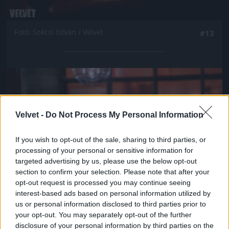
Fotó: Szécsi István / Velvet
#13
Jön még kép!
Velvet -
Do Not Process My Personal Information
If you wish to opt-out of the sale, sharing to third parties, or
processing of your personal or sensitive information for
targeted advertising by us, please use the below opt-out
section to confirm your selection. Please note that after your
opt-out request is processed you may continue seeing
interest-based ads based on personal information utilized by
us or personal information disclosed to third parties prior to
your opt-out. You may separately opt-out of the further
Fotó: Szécsi István / Velvet
#14
disclosure of your personal information by third parties on the