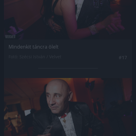
Mindenkit táncra ölelt
Fotó: Szécsi István / Velvet
#17
Jön még kép!