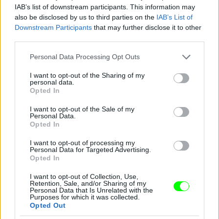
IAB’s list of downstream participants. This information may
also be disclosed by us to third parties on the
IAB’s List of
Downstream Participants
that may further disclose it to other
third parties.
Jön még kép!
Please note that this website/app uses one or more Google
Personal Data Processing Opt Outs
services and may gather and store information including but
not limited to your visit or usage behaviour. You may click to
I want to opt-out of the Sharing of my
personal data.
grant or deny consent to Google and its third-party tags to
Opted In
use your data for below specified purposes in below Google
consent section.
I want to opt-out of the Sale of my
Personal Data.
Opted In
I want to opt-out of processing my
Personal Data for Targeted Advertising.
Opted In
I want to opt-out of Collection, Use,
Retention, Sale, and/or Sharing of my
Personal Data that Is Unrelated with the
Purposes for which it was collected.
Opted Out