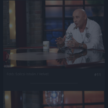
Jön még kép!
Fotó: Szécsi István / Velvet
#11
Jön még kép!