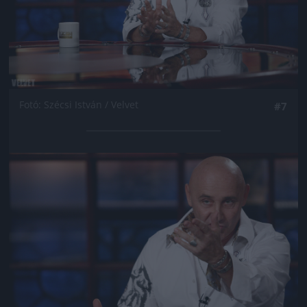
Fotó: Szécsi István / Velvet
#7
Jön még kép!