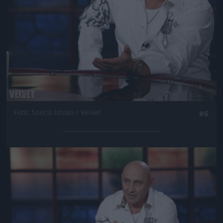
Fotó: Szécsi István / Velvet
#6
Jön még kép!