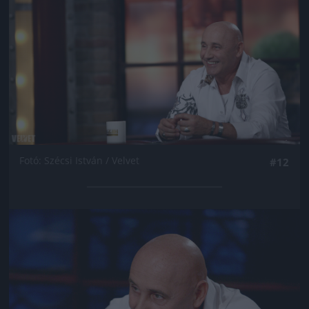
Fotó: Szécsi István / Velvet
#12
Jön még kép!