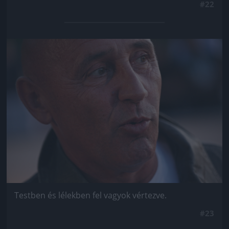
#22
Jön még kép!
Testben és lélekben fel vagyok vértezve.
#23