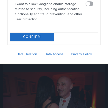
I want to allow Google to enable storage
related to security, including authentication
functionality and fraud prevention, and other
user protection.
CONFIRM
Közeledik az univerzum vége
Data Deletion
Data Access
Privacy Policy
Fotó: Szécsi István / Velvet
#16
Jön még kép!