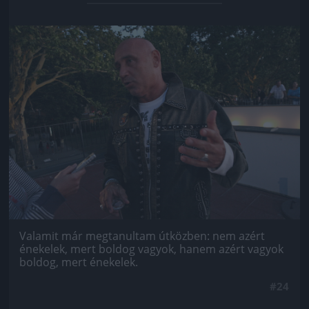
Jön még kép!
Valamit már megtanultam útközben: nem azért
énekelek, mert boldog vagyok, hanem azért vagyok
boldog, mert énekelek.
#24