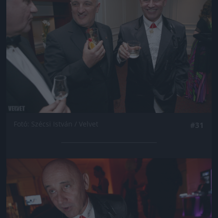
Fotó: Szécsi István / Velvet
#31
Jön még kép!