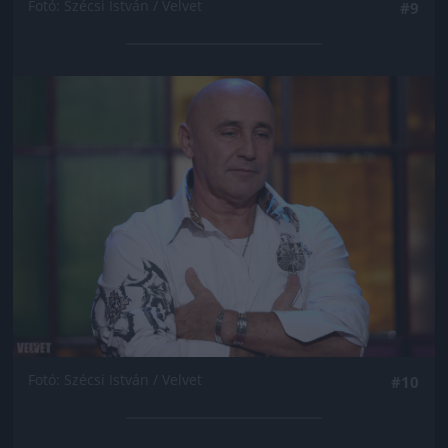
Fotó: Szécsi István / Velvet
#9
Jön még kép!
Fotó: Szécsi István / Velvet
#10