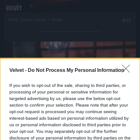
Fotó: Szécsi István / Velvet
#13
Jön még kép!
Velvet -
Do Not Process My Personal Information
If you wish to opt-out of the sale, sharing to third parties, or
processing of your personal or sensitive information for
targeted advertising by us, please use the below opt-out
section to confirm your selection. Please note that after your
opt-out request is processed you may continue seeing
interest-based ads based on personal information utilized by
us or personal information disclosed to third parties prior to
your opt-out. You may separately opt-out of the further
Fotó: Szécsi István / Velvet
#14
disclosure of your personal information by third parties on the