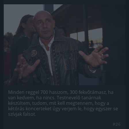
Jön még kép!
Minden reggel 700 hasizom, 300 fekvőtámasz, ha
van kedvem, ha nincs. Testnevelő tanárnak
készültem, tudom, mit kell megtennem, hogy a
kétórás koncerteket úgy verjem le, hogy egyszer se
szívjak falsot.
#26