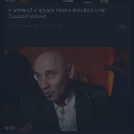
A közeledő világvége miatt elsimulnak a régi
összezörrenések
Fotó: Szécsi István / Velvet
#20
Jön még kép!