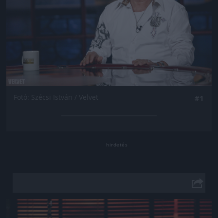
Fotó: Szécsi István / Velvet
#1
Jön még kép!