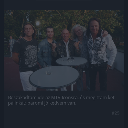
Jön még kép!
Beszakadtam ide az MTV Iconsra, és megittam két
pálinkát: baromi jó kedvem van.
#25