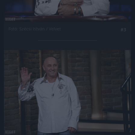
Fotó: Szécsi István / Velvet
#3
Jön még kép!