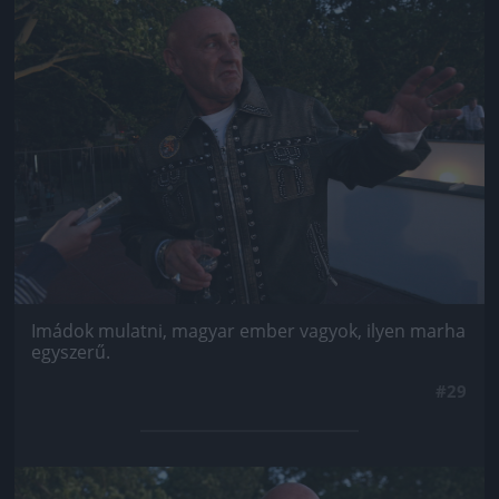
Jön még kép!
Imádok mulatni, magyar ember vagyok, ilyen marha
egyszerű.
#29
Jön még kép!