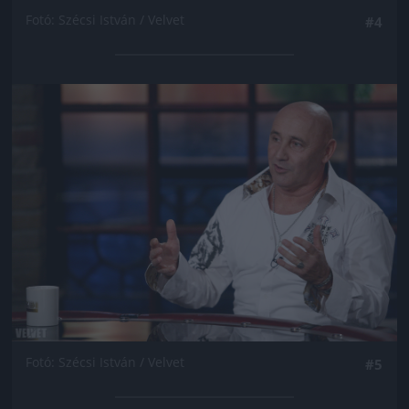
Fotó: Szécsi István / Velvet
#4
Jön még kép!
Fotó: Szécsi István / Velvet
#5