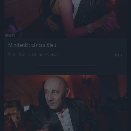
Mindenkit táncra ölelt
Fotó: Szécsi István / Velvet
#17
Jön még kép!