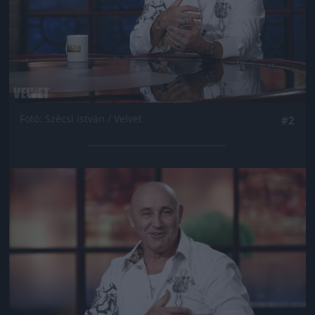
Fotó: Szécsi István / Velvet
#2
Jön még kép!