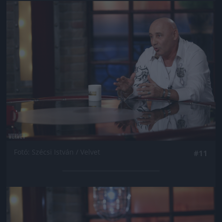
Jön még kép!
Fotó: Szécsi István / Velvet
#11
Jön még kép!