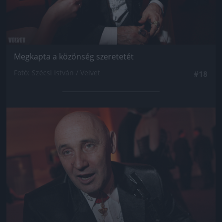
Megkapta a közönség szeretetét
Fotó: Szécsi István / Velvet
#18
Jön még kép!