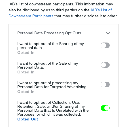
IAB’s list of downstream participants. This information may
also be disclosed by us to third parties on the
IAB’s List of
Downstream Participants
that may further disclose it to other
third parties.
Jön még kép!
Please note that this website/app uses one or more Google
Personal Data Processing Opt Outs
services and may gather and store information including but
not limited to your visit or usage behaviour. You may click to
I want to opt-out of the Sharing of my
personal data.
grant or deny consent to Google and its third-party tags to
Opted In
use your data for below specified purposes in below Google
consent section.
I want to opt-out of the Sale of my
Personal Data.
Opted In
I want to opt-out of processing my
Personal Data for Targeted Advertising.
Opted In
I want to opt-out of Collection, Use,
Retention, Sale, and/or Sharing of my
Personal Data that Is Unrelated with the
Purposes for which it was collected.
Opted Out