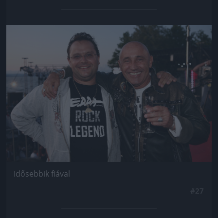
Jön még kép!
Idősebbik fiával
#27