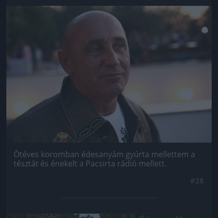
Jön még kép!
Ötéves koromban édesanyám gyúrta mellettem a
tésztát és énekelt a Pacsirta rádió mellett.
#28