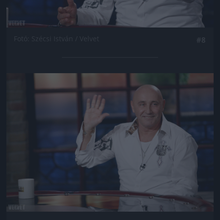
Fotó: Szécsi István / Velvet
#8
Jön még kép!