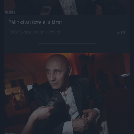
Pálinkával űzte el a lázat
Fotó: Szécsi István / Velvet
#19
Jön még kép!