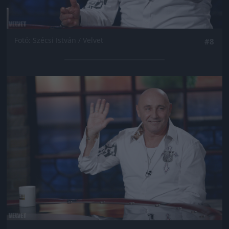
Fotó: Szécsi István / Velvet
#8
Jön még kép!