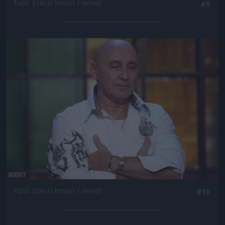
Fotó: Szécsi István / Velvet
#9
Jön még kép!
Fotó: Szécsi István / Velvet
#10