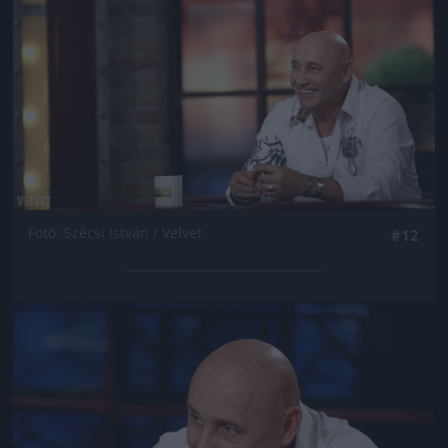
Fotó: Szécsi István / Velvet
#12
Jön még kép!