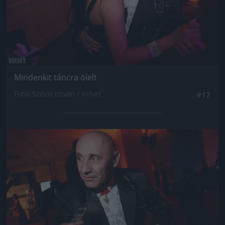
Mindenkit táncra ölelt
Fotó: Szécsi István / Velvet
#17
Jön még kép!