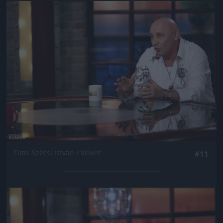
Jön még kép!
Fotó: Szécsi István / Velvet
#11
Jön még kép!