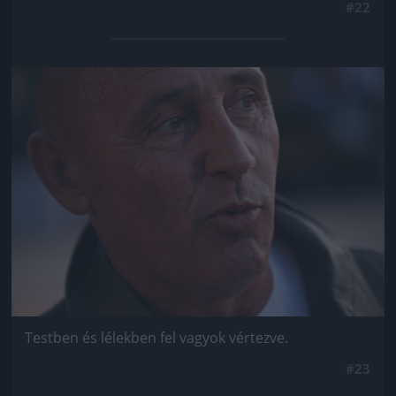
#22
Jön még kép!
Testben és lélekben fel vagyok vértezve.
#23