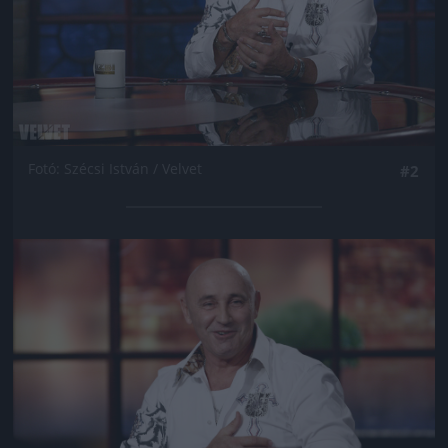
Fotó: Szécsi István / Velvet
#2
Jön még kép!