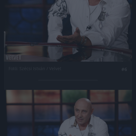
Fotó: Szécsi István / Velvet
#6
Jön még kép!