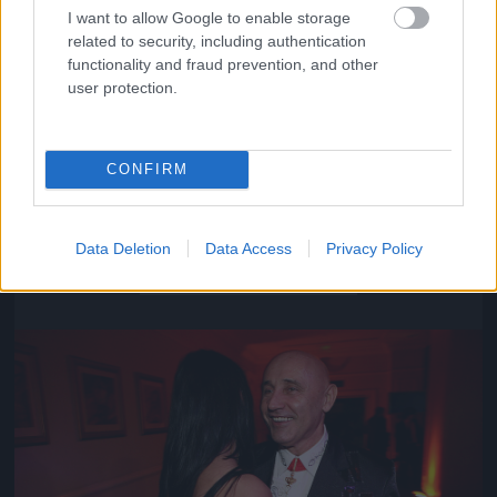
I want to allow Google to enable storage
related to security, including authentication
functionality and fraud prevention, and other
user protection.
CONFIRM
Közeledik az univerzum vége
Data Deletion
Data Access
Privacy Policy
Fotó: Szécsi István / Velvet
#16
Jön még kép!