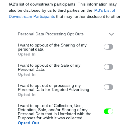
IAB’s list of downstream participants. This information may
also be disclosed by us to third parties on the
IAB’s List of
Downstream Participants
that may further disclose it to other
third parties.
Jön még kép!
Please note that this website/app uses one or more Google
Personal Data Processing Opt Outs
services and may gather and store information including but
not limited to your visit or usage behaviour. You may click to
I want to opt-out of the Sharing of my
personal data.
grant or deny consent to Google and its third-party tags to
Opted In
use your data for below specified purposes in below Google
consent section.
I want to opt-out of the Sale of my
Personal Data.
Opted In
I want to opt-out of processing my
Personal Data for Targeted Advertising.
Opted In
I want to opt-out of Collection, Use,
Retention, Sale, and/or Sharing of my
Personal Data that Is Unrelated with the
Purposes for which it was collected.
Opted Out