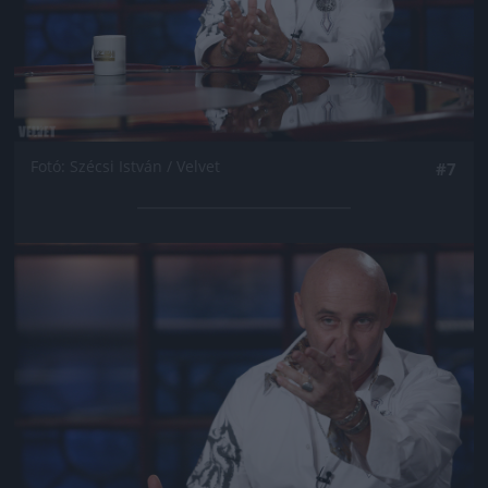
Fotó: Szécsi István / Velvet
#7
Jön még kép!