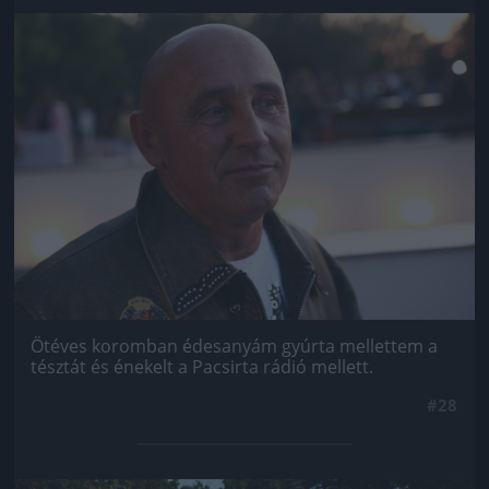
Jön még kép!
Ötéves koromban édesanyám gyúrta mellettem a
tésztát és énekelt a Pacsirta rádió mellett.
#28