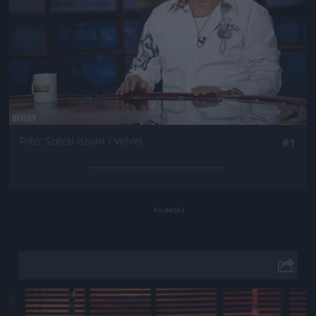
Fotó: Szécsi István / Velvet
#1
Jön még kép!