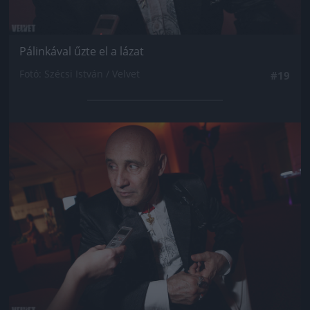
Pálinkával űzte el a lázat
Fotó: Szécsi István / Velvet
#19
Jön még kép!