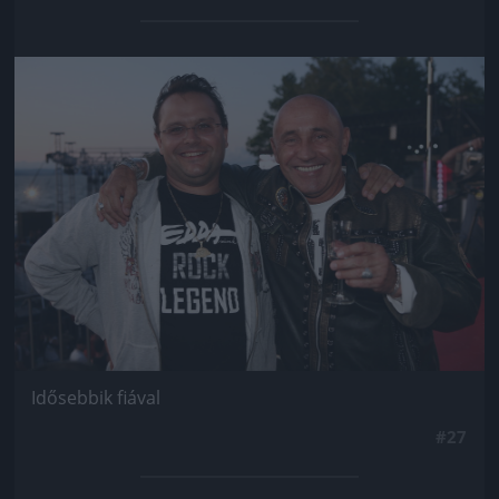
Jön még kép!
Idősebbik fiával
#27