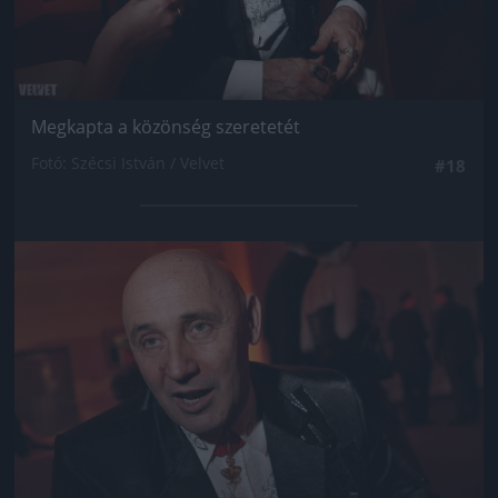
Megkapta a közönség szeretetét
Fotó: Szécsi István / Velvet
#18
Jön még kép!