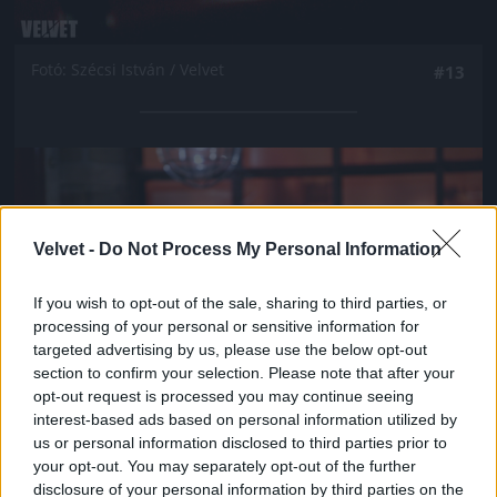
Fotó: Szécsi István / Velvet
#13
Jön még kép!
Velvet -
Do Not Process My Personal Information
If you wish to opt-out of the sale, sharing to third parties, or
processing of your personal or sensitive information for
targeted advertising by us, please use the below opt-out
section to confirm your selection. Please note that after your
opt-out request is processed you may continue seeing
interest-based ads based on personal information utilized by
us or personal information disclosed to third parties prior to
your opt-out. You may separately opt-out of the further
Fotó: Szécsi István / Velvet
#14
disclosure of your personal information by third parties on the