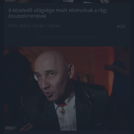
A közeledő világvége miatt elsimulnak a régi
összezörrenések
Fotó: Szécsi István / Velvet
#20
Jön még kép!