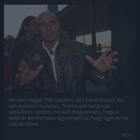
Jön még kép!
Minden reggel 700 hasizom, 300 fekvőtámasz, ha
van kedvem, ha nincs. Testnevelő tanárnak
készültem, tudom, mit kell megtennem, hogy a
kétórás koncerteket úgy verjem le, hogy egyszer se
szívjak falsot.
#26