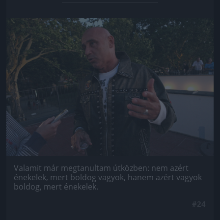
Jön még kép!
Valamit már megtanultam útközben: nem azért
énekelek, mert boldog vagyok, hanem azért vagyok
boldog, mert énekelek.
#24