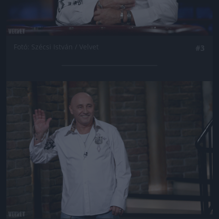
Fotó: Szécsi István / Velvet
#3
Jön még kép!