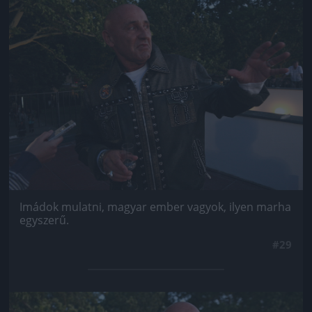
Jön még kép!
Imádok mulatni, magyar ember vagyok, ilyen marha
egyszerű.
#29
Jön még kép!