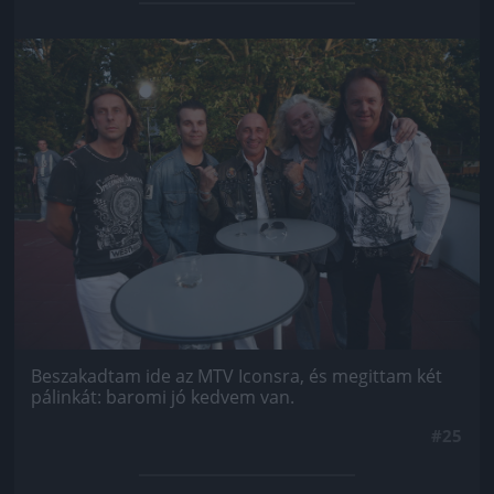
Jön még kép!
Beszakadtam ide az MTV Iconsra, és megittam két
pálinkát: baromi jó kedvem van.
#25