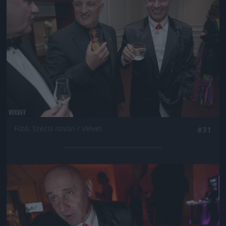
Fotó: Szécsi István / Velvet
#31
Jön még kép!