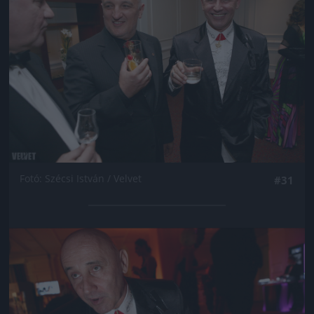
Fotó: Szécsi István / Velvet
#31
Jön még kép!