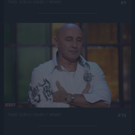
Fotó: Szécsi István / Velvet
#9
Jön még kép!
Fotó: Szécsi István / Velvet
#10