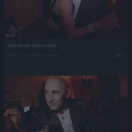
Mindenkit táncra ölelt
Fotó: Szécsi István / Velvet
#17
Jön még kép!