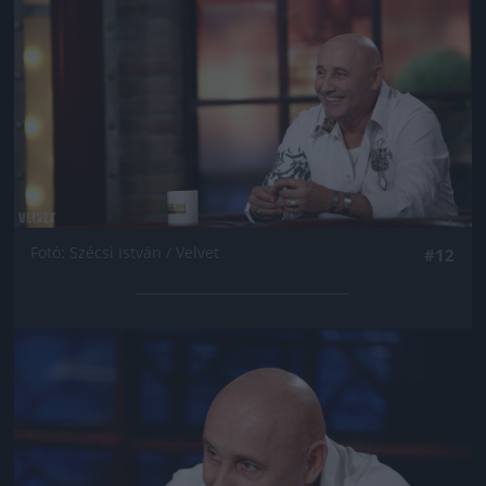
Fotó: Szécsi István / Velvet
#12
Jön még kép!