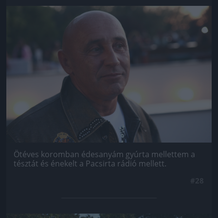
Jön még kép!
Ötéves koromban édesanyám gyúrta mellettem a
tésztát és énekelt a Pacsirta rádió mellett.
#28