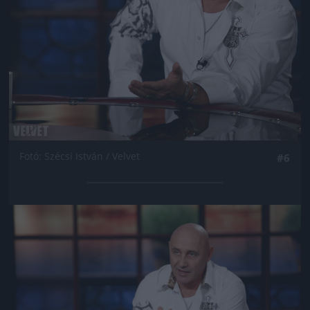
Fotó: Szécsi István / Velvet
#6
Jön még kép!