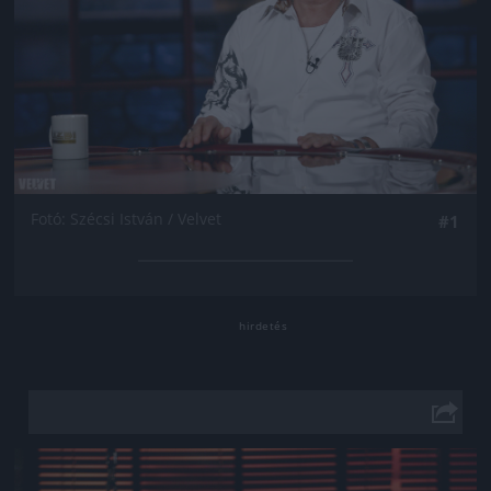
Fotó: Szécsi István / Velvet
#1
Jön még kép!