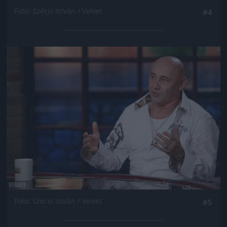
Fotó: Szécsi István / Velvet
#4
Jön még kép!
Fotó: Szécsi István / Velvet
#5