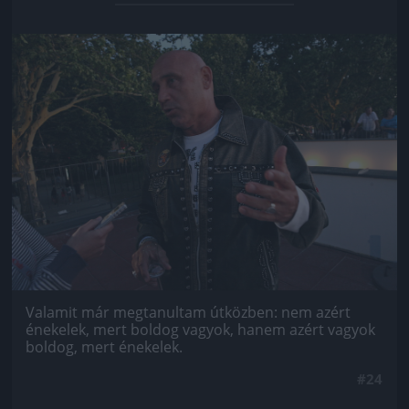
Jön még kép!
Valamit már megtanultam útközben: nem azért
énekelek, mert boldog vagyok, hanem azért vagyok
boldog, mert énekelek.
#24