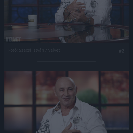
Fotó: Szécsi István / Velvet
#2
Jön még kép!