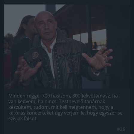
Jön még kép!
Minden reggel 700 hasizom, 300 fekvőtámasz, ha
van kedvem, ha nincs. Testnevelő tanárnak
készültem, tudom, mit kell megtennem, hogy a
kétórás koncerteket úgy verjem le, hogy egyszer se
szívjak falsot.
#26