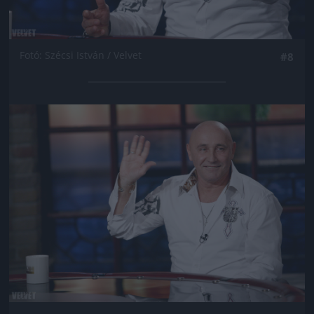
Fotó: Szécsi István / Velvet
#8
Jön még kép!