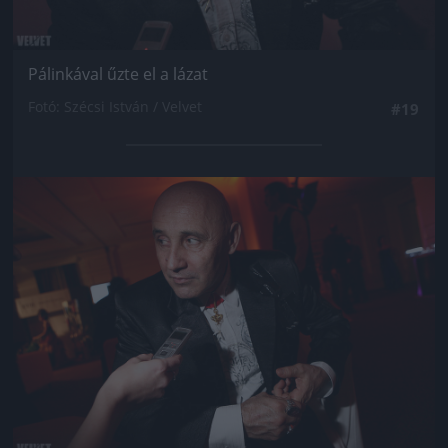
Pálinkával űzte el a lázat
Fotó: Szécsi István / Velvet
#19
Jön még kép!