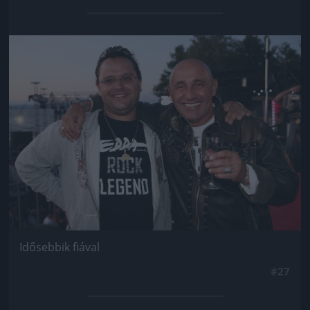
Jön még kép!
Idősebbik fiával
#27