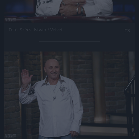
Fotó: Szécsi István / Velvet
#3
Jön még kép!