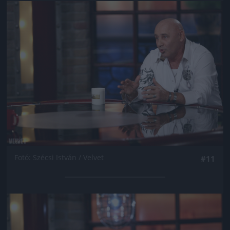
Jön még kép!
Fotó: Szécsi István / Velvet
#11
Jön még kép!