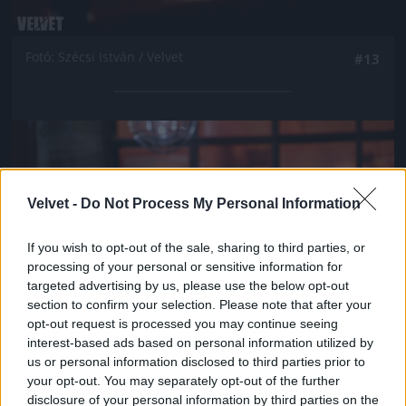
Fotó: Szécsi István / Velvet
#13
Jön még kép!
Velvet -
Do Not Process My Personal Information
If you wish to opt-out of the sale, sharing to third parties, or
processing of your personal or sensitive information for
targeted advertising by us, please use the below opt-out
section to confirm your selection. Please note that after your
opt-out request is processed you may continue seeing
interest-based ads based on personal information utilized by
us or personal information disclosed to third parties prior to
your opt-out. You may separately opt-out of the further
Fotó: Szécsi István / Velvet
#14
disclosure of your personal information by third parties on the