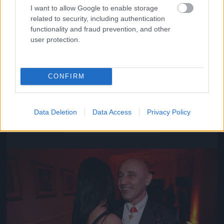
I want to allow Google to enable storage
related to security, including authentication
functionality and fraud prevention, and other
user protection.
CONFIRM
Közeledik az univerzum vége
Data Deletion
Data Access
Privacy Policy
Fotó: Szécsi István / Velvet
#16
Jön még kép!