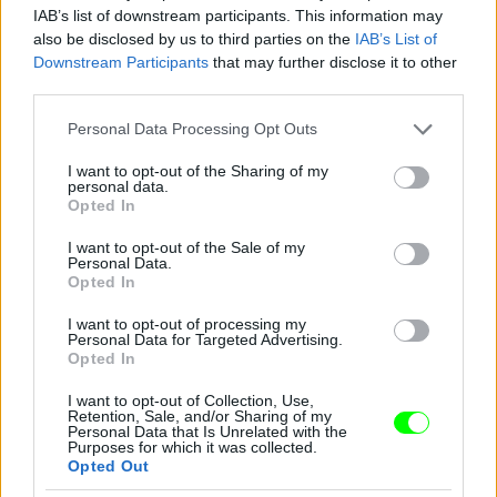
IAB’s list of downstream participants. This information may
also be disclosed by us to third parties on the
IAB’s List of
Downstream Participants
that may further disclose it to other
third parties.
Jön még kép!
Please note that this website/app uses one or more Google
Personal Data Processing Opt Outs
services and may gather and store information including but
not limited to your visit or usage behaviour. You may click to
I want to opt-out of the Sharing of my
personal data.
grant or deny consent to Google and its third-party tags to
Opted In
use your data for below specified purposes in below Google
consent section.
I want to opt-out of the Sale of my
Personal Data.
Opted In
I want to opt-out of processing my
Personal Data for Targeted Advertising.
Opted In
I want to opt-out of Collection, Use,
Retention, Sale, and/or Sharing of my
Personal Data that Is Unrelated with the
Purposes for which it was collected.
Opted Out