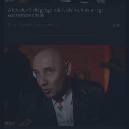
A közeledő világvége miatt elsimulnak a régi
összezörrenések
Fotó: Szécsi István / Velvet
#20
Jön még kép!