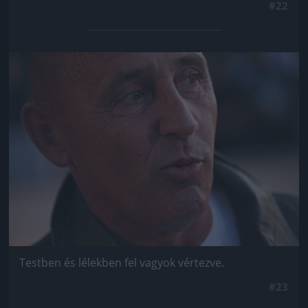
#22
Jön még kép!
Testben és lélekben fel vagyok vértezve.
#23