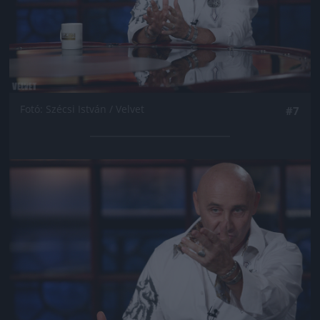
Fotó: Szécsi István / Velvet
#7
Jön még kép!