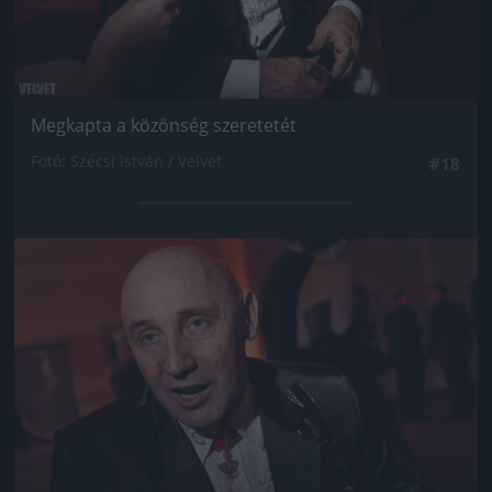
Megkapta a közönség szeretetét
Fotó: Szécsi István / Velvet
#18
Jön még kép!