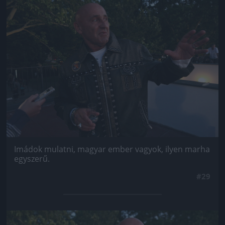
Jön még kép!
Imádok mulatni, magyar ember vagyok, ilyen marha
egyszerű.
#29
Jön még kép!