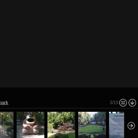
park
3/15