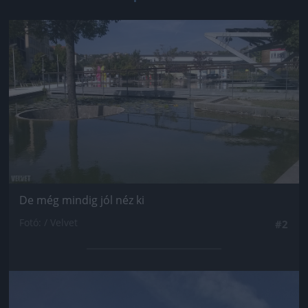
Jön még kép!
De még mindig jól néz ki
Fotó: / Velvet
#2
Jön még kép!