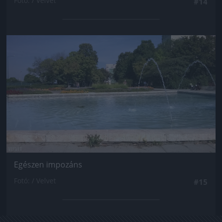
Fotó: / Velvet
#14
Jön még kép!
Egészen impozáns
Fotó: / Velvet
#15