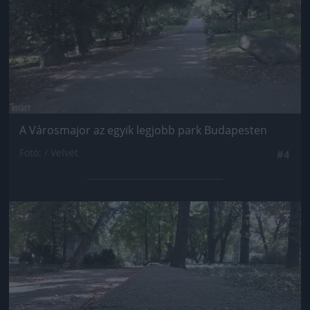
A Városmajor az egyik legjobb park Budapesten
Fotó: / Velvet
#4
Jön még kép!