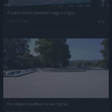
A Szent István parkban nagy a szigor
Fotó: / Velvet
#13
Jön még kép!
De szépen rendben is van tartva