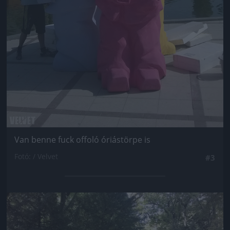
Van benne fuck offoló óriástörpe is
Fotó: / Velvet
#3
Jön még kép!