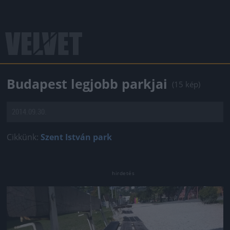
Budapest legjobb parkjai
(15 kép)
2014.09.30.
Cikkünk:
Szent István park
Jön még kép!