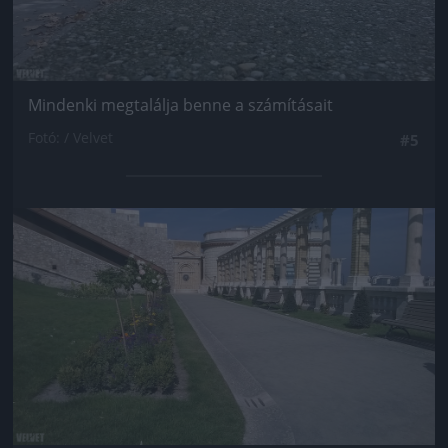
Mindenki megtalálja benne a számításait
Fotó: / Velvet
#5
Jön még kép!