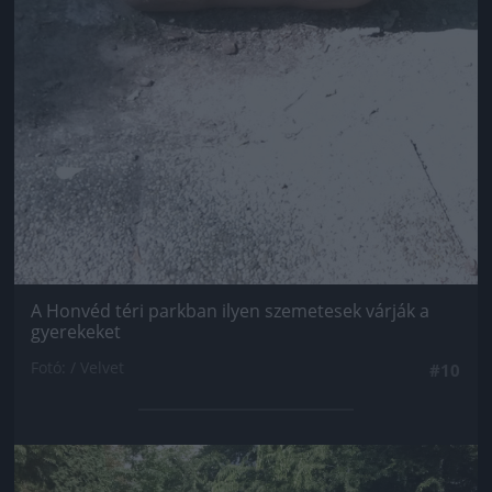
A Honvéd téri parkban ilyen szemetesek várják a
gyerekeket
Fotó: / Velvet
#10
Jön még kép!