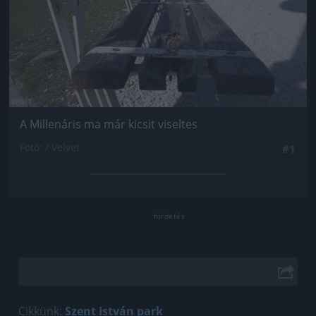
A Millenáris ma már kicsit viseltes
Fotó: / Velvet
#1
Cikkünk:
Szent István park