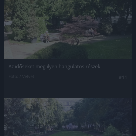
Az időseket meg ilyen hangulatos részek
Fotó: / Velvet
#11
Jön még kép!