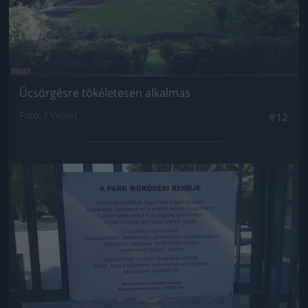
Ücsörgésre tökéletesen alkalmas
Fotó: / Velvet
#12
Jön még kép!