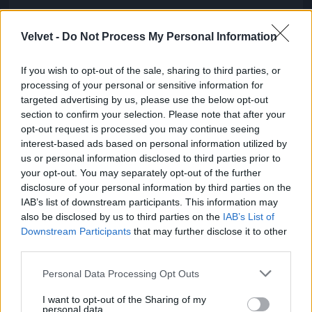
A Várkert bazár nagyon szép
Velvet -
Do Not Process My Personal Information
Fotó: / Velvet
#6
If you wish to opt-out of the sale, sharing to third parties, or
processing of your personal or sensitive information for
targeted advertising by us, please use the below opt-out
Jön még kép!
section to confirm your selection. Please note that after your
opt-out request is processed you may continue seeing
interest-based ads based on personal information utilized by
us or personal information disclosed to third parties prior to
your opt-out. You may separately opt-out of the further
disclosure of your personal information by third parties on the
IAB’s list of downstream participants. This information may
also be disclosed by us to third parties on the
IAB’s List of
Downstream Participants
that may further disclose it to other
third parties.
Please note that this website/app uses one or more Google
Personal Data Processing Opt Outs
services and may gather and store information including but
not limited to your visit or usage behaviour. You may click to
I want to opt-out of the Sharing of my
personal data.