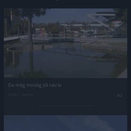
Jön még kép!
De még mindig jól néz ki
Fotó: / Velvet
#2
Jön még kép!