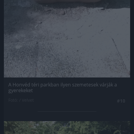
A Honvéd téri parkban ilyen szemetesek várják a
gyerekeket
Fotó: / Velvet
#10
Jön még kép!