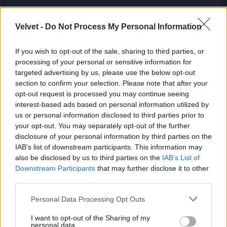
A Várkert bazár nagyon szép
Velvet -
Do Not Process My Personal Information
Fotó: / Velvet
#6
If you wish to opt-out of the sale, sharing to third parties, or
processing of your personal or sensitive information for
targeted advertising by us, please use the below opt-out
Jön még kép!
section to confirm your selection. Please note that after your
opt-out request is processed you may continue seeing
interest-based ads based on personal information utilized by
us or personal information disclosed to third parties prior to
your opt-out. You may separately opt-out of the further
disclosure of your personal information by third parties on the
IAB’s list of downstream participants. This information may
also be disclosed by us to third parties on the
IAB’s List of
Downstream Participants
that may further disclose it to other
third parties.
Please note that this website/app uses one or more Google
Personal Data Processing Opt Outs
services and may gather and store information including but
not limited to your visit or usage behaviour. You may click to
I want to opt-out of the Sharing of my
personal data.