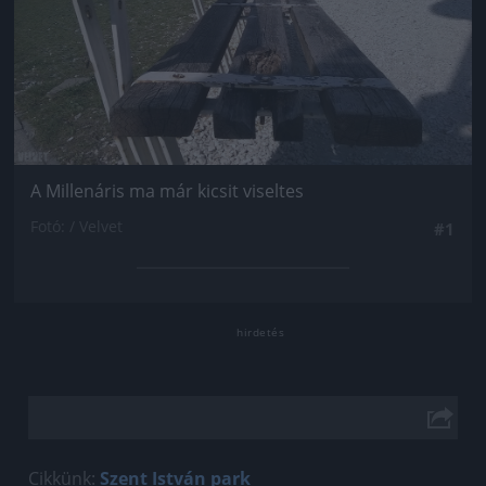
A Millenáris ma már kicsit viseltes
Fotó: / Velvet
#1
Cikkünk:
Szent István park