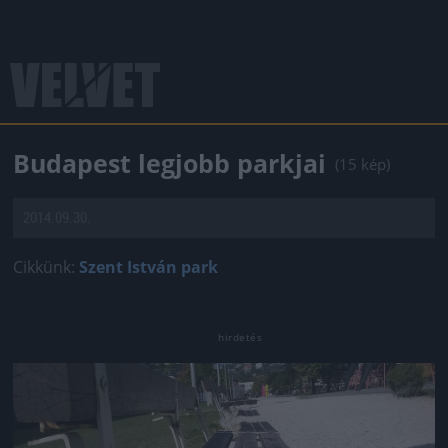
Budapest legjobb parkjai
(15 kép)
2014.09.30.
Cikkünk:
Szent István park
Jön még kép!