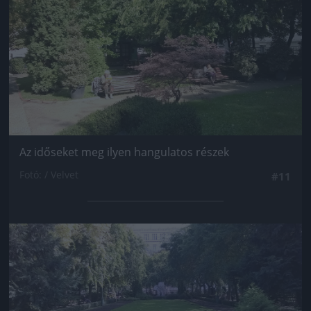
Az időseket meg ilyen hangulatos részek
Fotó: / Velvet
#11
Jön még kép!