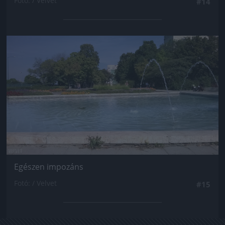
Fotó: / Velvet
#14
Jön még kép!
Egészen impozáns
Fotó: / Velvet
#15