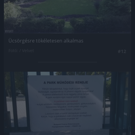
Ücsörgésre tökéletesen alkalmas
Fotó: / Velvet
#12
Jön még kép!