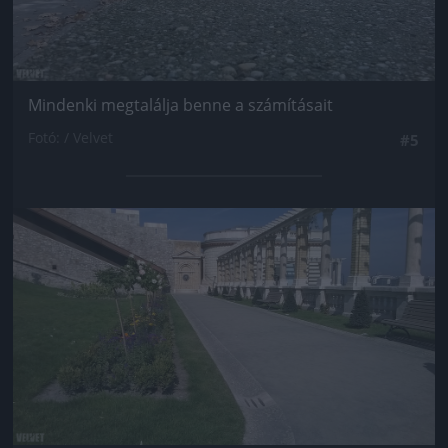
Mindenki megtalálja benne a számításait
Fotó: / Velvet
#5
Jön még kép!