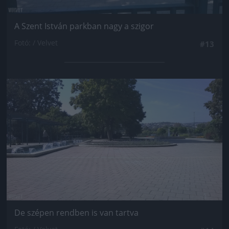
A Szent István parkban nagy a szigor
Fotó: / Velvet
#13
Jön még kép!
De szépen rendben is van tartva