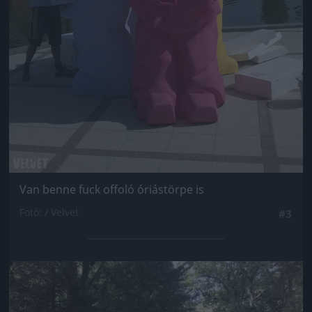
Van benne fuck offoló óriástörpe is
Fotó: / Velvet
#3
Jön még kép!