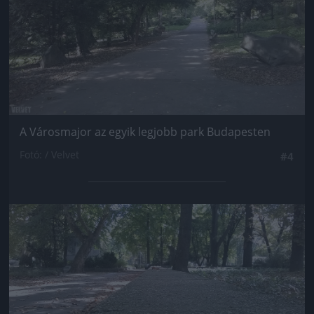
A Városmajor az egyik legjobb park Budapesten
Fotó: / Velvet
#4
Jön még kép!