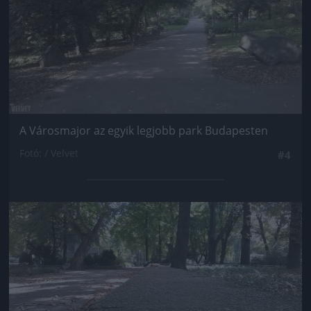
A Városmajor az egyik legjobb park Budapesten
Fotó: / Velvet
#4
Jön még kép!