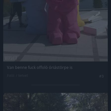
Van benne fuck offoló óriástörpe is
Fotó: / Velvet
#3
Jön még kép!