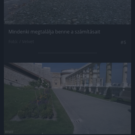
Mindenki megtalálja benne a számításait
Fotó: / Velvet
#5
Jön még kép!