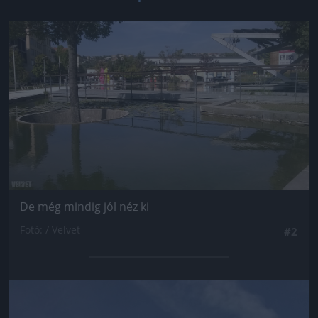
Jön még kép!
De még mindig jól néz ki
Fotó: / Velvet
#2
Jön még kép!