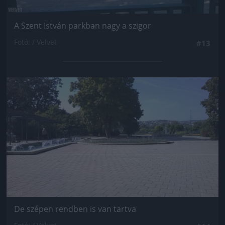
A Szent István parkban nagy a szigor
Fotó: / Velvet
#13
Jön még kép!
De szépen rendben is van tartva