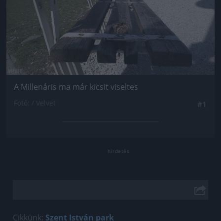
A Millenáris ma már kicsit viseltes
Fotó: / Velvet
#1
Cikkünk:
Szent István park