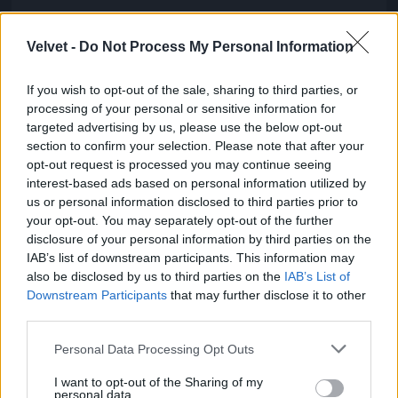
A Várkert bazár nagyon szép
Velvet -
Do Not Process My Personal Information
Fotó: / Velvet
#6
If you wish to opt-out of the sale, sharing to third parties, or
processing of your personal or sensitive information for
targeted advertising by us, please use the below opt-out
Jön még kép!
section to confirm your selection. Please note that after your
opt-out request is processed you may continue seeing
interest-based ads based on personal information utilized by
us or personal information disclosed to third parties prior to
your opt-out. You may separately opt-out of the further
disclosure of your personal information by third parties on the
IAB’s list of downstream participants. This information may
also be disclosed by us to third parties on the
IAB’s List of
Downstream Participants
that may further disclose it to other
third parties.
Please note that this website/app uses one or more Google
Personal Data Processing Opt Outs
services and may gather and store information including but
not limited to your visit or usage behaviour. You may click to
I want to opt-out of the Sharing of my
personal data.