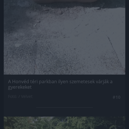
A Honvéd téri parkban ilyen szemetesek várják a
gyerekeket
Fotó: / Velvet
#10
Jön még kép!