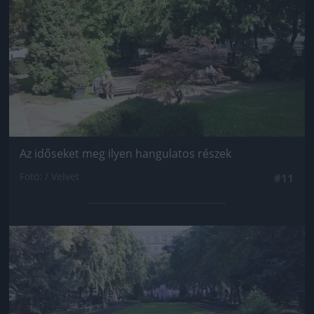
Az időseket meg ilyen hangulatos részek
Fotó: / Velvet
#11
Jön még kép!