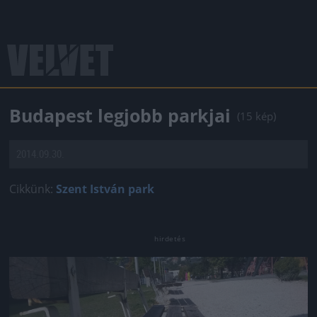
Budapest legjobb parkjai
(15 kép)
2014.09.30.
Cikkünk:
Szent István park
Jön még kép!