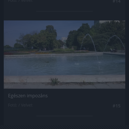
Fotó: / Velvet
#14
Jön még kép!
Egészen impozáns
Fotó: / Velvet
#15