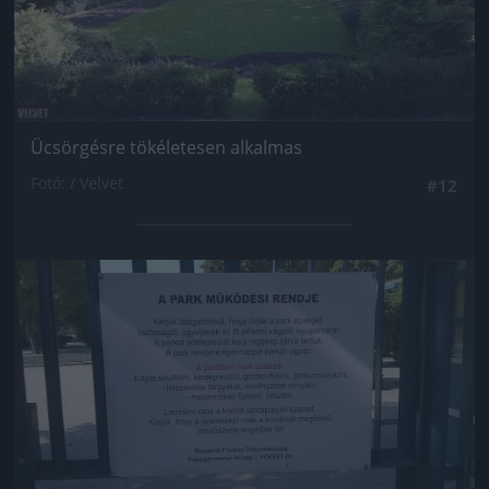
Ücsörgésre tökéletesen alkalmas
Fotó: / Velvet
#12
Jön még kép!