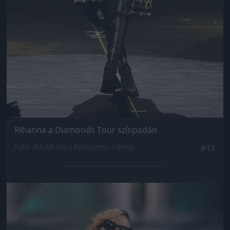
Rihanna a Diamonds Tour színpadán
Fotó: Bill Mccay / Europress / Getty
#17
Jön még kép!