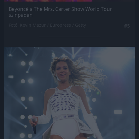
Beyoncé a The Mrs. Carter Show World Tour
színpadán
Fotó: Kevin Mazur / Europress / Getty
#5
Jön még kép!