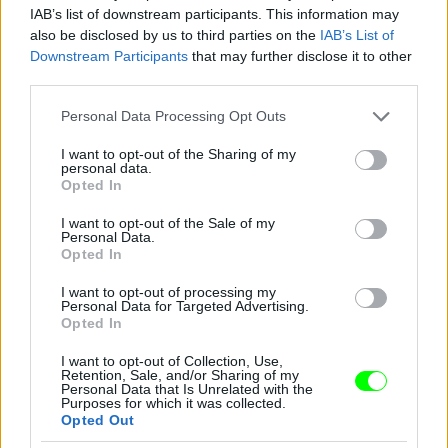
IAB’s list of downstream participants. This information may
also be disclosed by us to third parties on the
IAB’s List of
Downstream Participants
that may further disclose it to other
Pink a The Truth About Love Tour színpadán
third parties.
Fotó: Dave Kotinsky / Europress / Getty
#10
Please note that this website/app uses one or more Google
Personal Data Processing Opt Outs
services and may gather and store information including but
not limited to your visit or usage behaviour. You may click to
I want to opt-out of the Sharing of my
personal data.
grant or deny consent to Google and its third-party tags to
Opted In
use your data for below specified purposes in below Google
Jön még kép!
consent section.
I want to opt-out of the Sale of my
Personal Data.
Opted In
I want to opt-out of processing my
Personal Data for Targeted Advertising.
Opted In
I want to opt-out of Collection, Use,
Retention, Sale, and/or Sharing of my
Personal Data that Is Unrelated with the
Purposes for which it was collected.
Opted Out