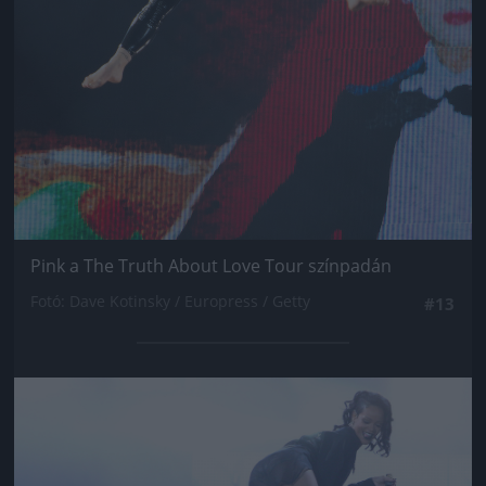
Pink a The Truth About Love Tour színpadán
Fotó: Dave Kotinsky / Europress / Getty
#13
Jön még kép!