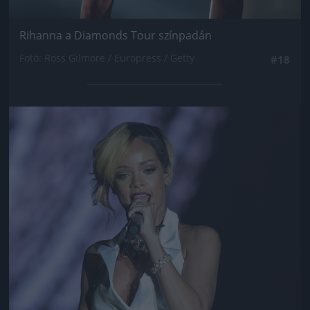
Rihanna a Diamonds Tour színpadán
Fotó: Ross Gilmore / Europress / Getty
#18
Jön még kép!