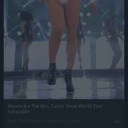
Beyoncé a The Mrs. Carter Show World Tour
színpadán
Fotó: Kevin Mazur / Europress / Getty
#6