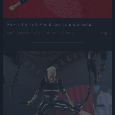
Pink a The Truth About Love Tour színpadán
Fotó: Dave Kotinsky / Europress / Getty
#12
Jön még kép!