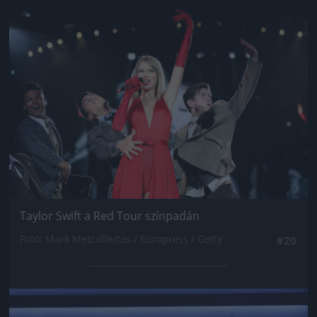
Jön még kép!
Taylor Swift a Red Tour színpadán
Fotó: Mark Metcalfe/tas / Europress / Getty
#20
Jön még kép!