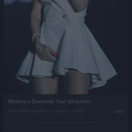
Rihanna a Diamonds Tour színpadán
Fotó: Didier Baverel / Europress / Getty
#19