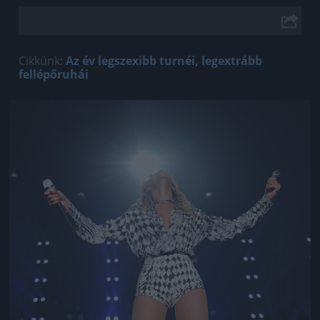
Cikkünk:
Az év legszexibb turnéi, legextrább
fellépőruhái
Jön még kép!