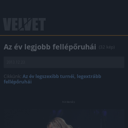
Az év legjobb fellépőruhái
(32 kép)
2013.12.23.
Cikkünk:
Az év legszexibb turnéi, legextrább
fellépőruhái
Jön még kép!