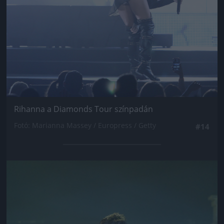
Rihanna a Diamonds Tour színpadán
Fotó: Marianna Massey / Europress / Getty
#14
Jön még kép!