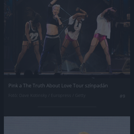
Pink a The Truth About Love Tour színpadán
Fotó: Dave Kotinsky / Europress / Getty
#9
Jön még kép!