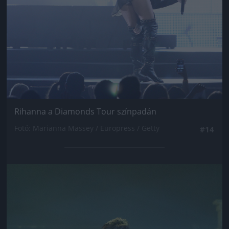
Rihanna a Diamonds Tour színpadán
Fotó: Marianna Massey / Europress / Getty
#14
Jön még kép!