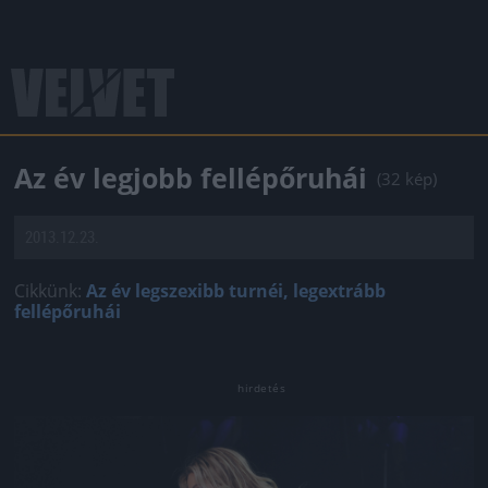
Az év legjobb fellépőruhái
(32 kép)
2013.12.23.
Cikkünk:
Az év legszexibb turnéi, legextrább
fellépőruhái
Jön még kép!