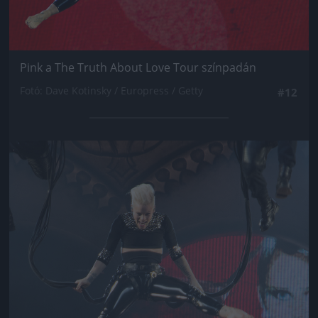
Pink a The Truth About Love Tour színpadán
Fotó: Dave Kotinsky / Europress / Getty
#12
Jön még kép!