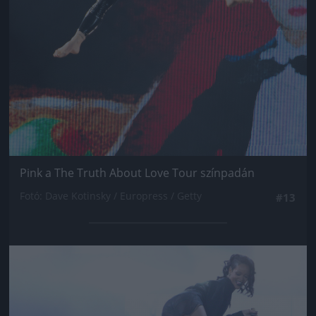
Pink a The Truth About Love Tour színpadán
Fotó: Dave Kotinsky / Europress / Getty
#13
Jön még kép!