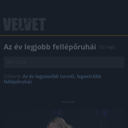
Az év legjobb fellépőruhái
(32 kép)
2013.12.23.
Cikkünk:
Az év legszexibb turnéi, legextrább
fellépőruhái
Jön még kép!