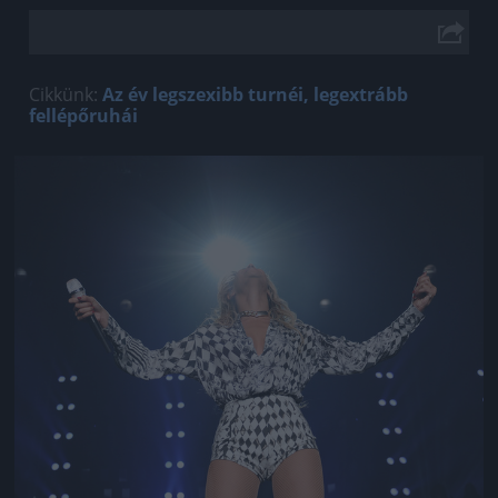
Cikkünk:
Az év legszexibb turnéi, legextrább
fellépőruhái
Jön még kép!