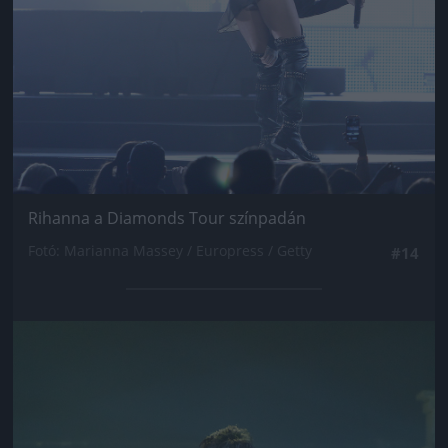
Rihanna a Diamonds Tour színpadán
Fotó: Marianna Massey / Europress / Getty
#14
Jön még kép!