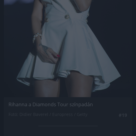
Rihanna a Diamonds Tour színpadán
Fotó: Didier Baverel / Europress / Getty
#19