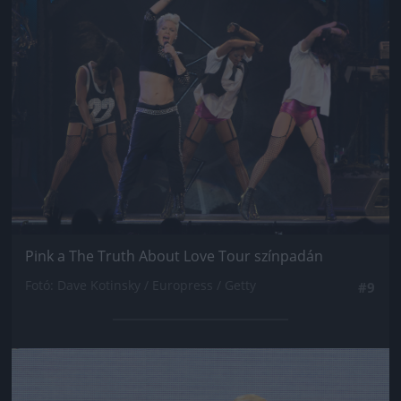
Pink a The Truth About Love Tour színpadán
Fotó: Dave Kotinsky / Europress / Getty
#9
Jön még kép!