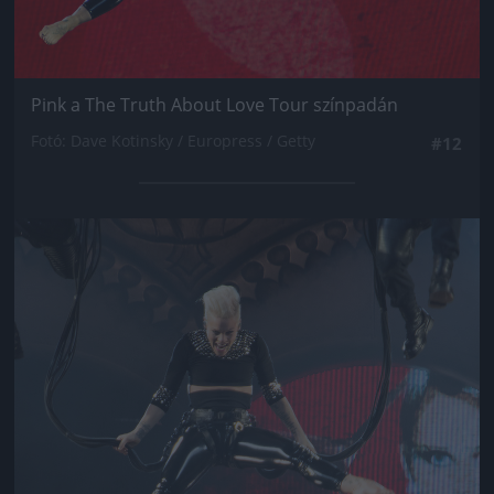
Pink a The Truth About Love Tour színpadán
Fotó: Dave Kotinsky / Europress / Getty
#12
Jön még kép!