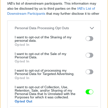
IAB’s list of downstream participants. This information may
also be disclosed by us to third parties on the
IAB’s List of
Downstream Participants
that may further disclose it to other
Pink a The Truth About Love Tour színpadán
third parties.
Fotó: Dave Kotinsky / Europress / Getty
#10
Please note that this website/app uses one or more Google
Personal Data Processing Opt Outs
services and may gather and store information including but
not limited to your visit or usage behaviour. You may click to
I want to opt-out of the Sharing of my
personal data.
grant or deny consent to Google and its third-party tags to
Opted In
use your data for below specified purposes in below Google
Jön még kép!
consent section.
I want to opt-out of the Sale of my
Personal Data.
Opted In
I want to opt-out of processing my
Personal Data for Targeted Advertising.
Opted In
I want to opt-out of Collection, Use,
Retention, Sale, and/or Sharing of my
Personal Data that Is Unrelated with the
Purposes for which it was collected.
Opted Out