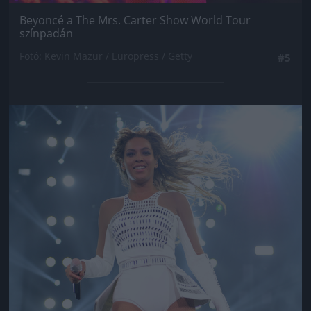
Beyoncé a The Mrs. Carter Show World Tour
színpadán
Fotó: Kevin Mazur / Europress / Getty
#5
Jön még kép!