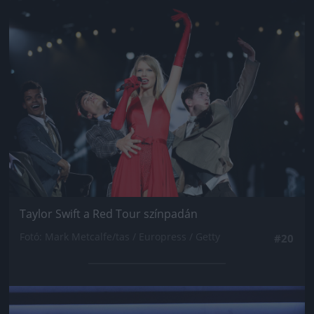
Jön még kép!
Taylor Swift a Red Tour színpadán
Fotó: Mark Metcalfe/tas / Europress / Getty
#20
Jön még kép!