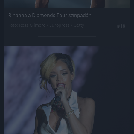
Rihanna a Diamonds Tour színpadán
Fotó: Ross Gilmore / Europress / Getty
#18
Jön még kép!