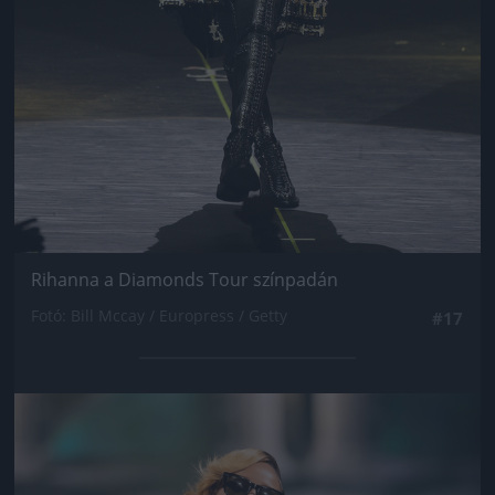
Rihanna a Diamonds Tour színpadán
Fotó: Bill Mccay / Europress / Getty
#17
Jön még kép!