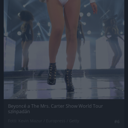
Beyoncé a The Mrs. Carter Show World Tour
színpadán
Fotó: Kevin Mazur / Europress / Getty
#6