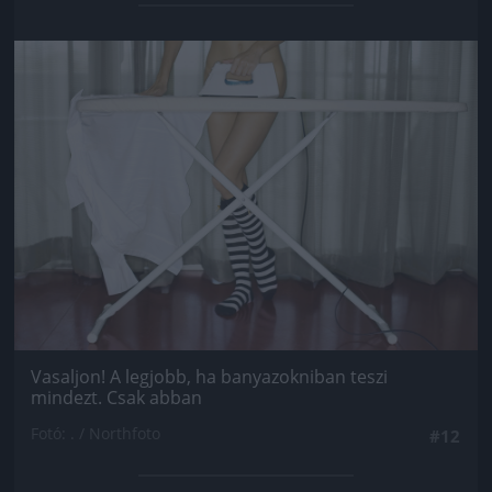
Jön még kép!
Vasaljon! A legjobb, ha banyazokniban teszi
mindezt. Csak abban
Fotó: . / Northfoto
#12