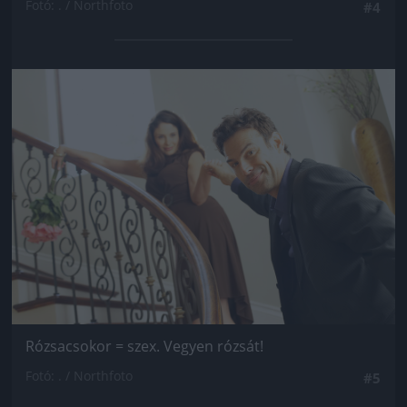
Fotó: . / Northfoto
#4
Jön még kép!
Rózsacsokor = szex. Vegyen rózsát!
Fotó: . / Northfoto
#5