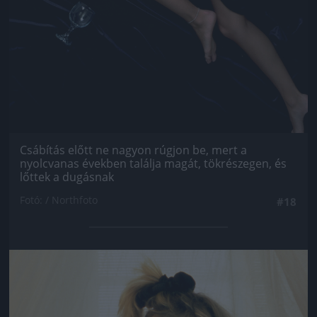
Csábítás előtt ne nagyon rúgjon be, mert a
nyolcvanas években találja magát, tökrészegen, és
lőttek a dugásnak
Fotó: / Northfoto
#18
Jön még kép!