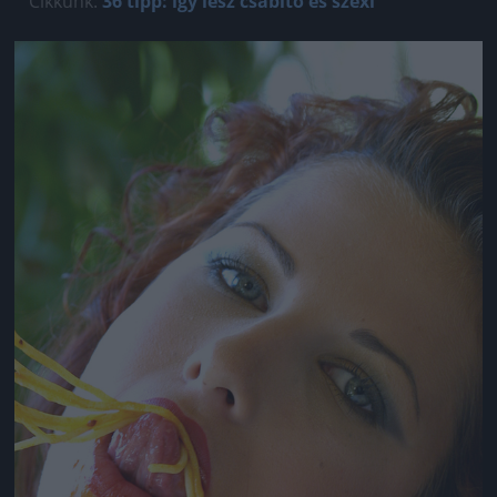
Cikkünk:
36 tipp: így lesz csábító és szexi
Jön még kép!