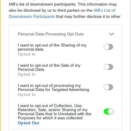
IAB’s list of downstream participants. This information may
also be disclosed by us to third parties on the
IAB’s List of
Downstream Participants
that may further disclose it to other
third parties.
Please note that this website/app uses one or more Google
Personal Data Processing Opt Outs
services and may gather and store information including but
not limited to your visit or usage behaviour. You may click to
I want to opt-out of the Sharing of my
personal data.
grant or deny consent to Google and its third-party tags to
Opted In
use your data for below specified purposes in below Google
consent section.
I want to opt-out of the Sale of my
Personal Data.
Opted In
I want to opt-out of processing my
Personal Data for Targeted Advertising.
Opted In
I want to opt-out of Collection, Use,
Retention, Sale, and/or Sharing of my
Personal Data that Is Unrelated with the
Purposes for which it was collected.
Opted Out