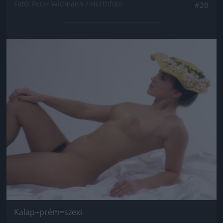
Fotó: Peter Widmann / Northfoto
#20
Jön még kép!
Kalap+prém=szexi