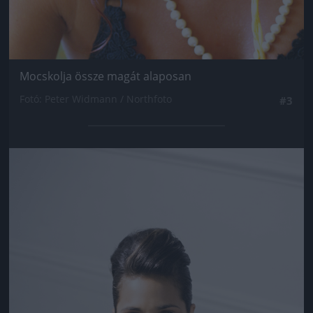
Mocskolja össze magát alaposan
Fotó: Peter Widmann / Northfoto
#3
Jön még kép!