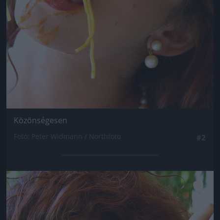
Közönségesen
Fotó: Peter Widmann / Northfoto
#2
Jön még kép!