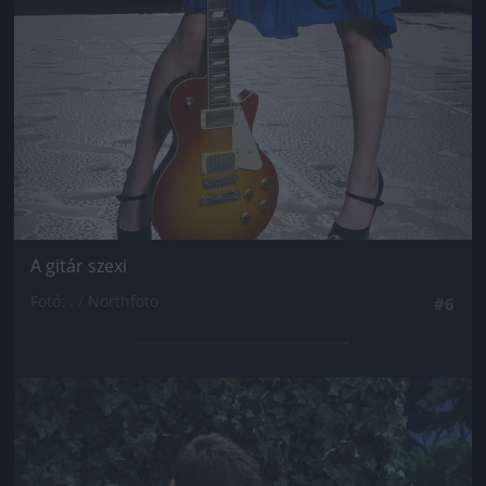
A gitár szexi
Fotó: . / Northfoto
#6
Jön még kép!