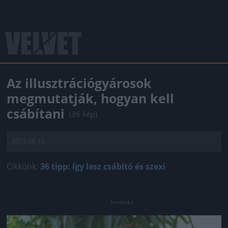
Az illusztrációgyárosok
megmutatják, hogyan kell
csábítani
(36 kép)
2013.08.13.
Cikkünk:
36 tipp: így lesz csábító és szexi