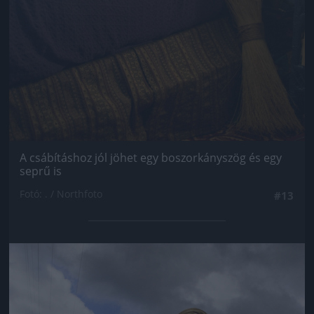
A csábításhoz jól jöhet egy boszorkányszög és egy
seprű is
Fotó: . / Northfoto
#13
Jön még kép!