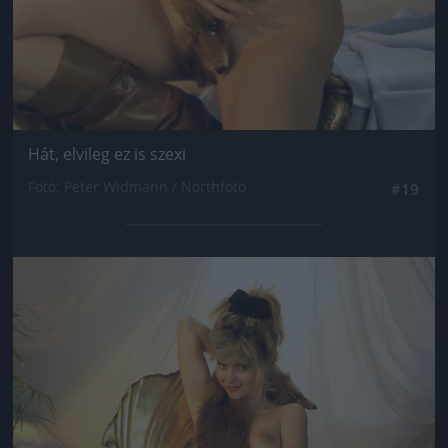
Hát, elvileg ez is szexi
Fotó: Peter Widmann / Northfoto
#19
Jön még kép!