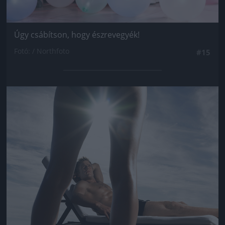
Úgy csábítson, hogy észrevegyék!
Fotó: / Northfoto
#15
Jön még kép!