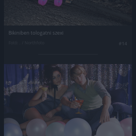
Bikiniben tologatni szexi
Fotó: . / Northfoto
#14
Jön még kép!