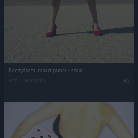
Poggyásszal takart punci = szexi
Fotó: . / Northfoto
#8
Jön még kép!