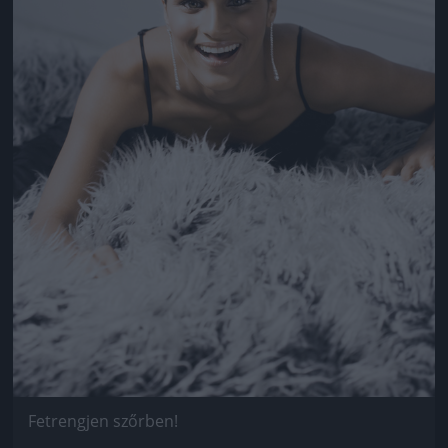
Fetrengjen szőrben!