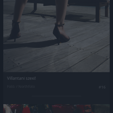
Villantani szexi!
Fotó: / Northfoto
#16
Jön még kép!