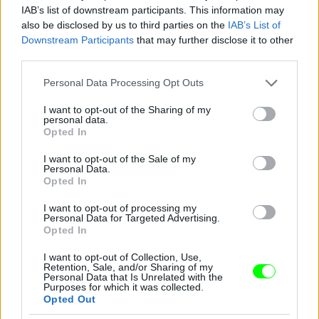
IAB’s list of downstream participants. This information may
also be disclosed by us to third parties on the
IAB’s List of
Downstream Participants
that may further disclose it to other
third parties.
Please note that this website/app uses one or more Google
Personal Data Processing Opt Outs
services and may gather and store information including but
not limited to your visit or usage behaviour. You may click to
I want to opt-out of the Sharing of my
personal data.
grant or deny consent to Google and its third-party tags to
Opted In
use your data for below specified purposes in below Google
consent section.
I want to opt-out of the Sale of my
Personal Data.
Opted In
I want to opt-out of processing my
Personal Data for Targeted Advertising.
Opted In
I want to opt-out of Collection, Use,
Retention, Sale, and/or Sharing of my
Personal Data that Is Unrelated with the
Purposes for which it was collected.
Opted Out