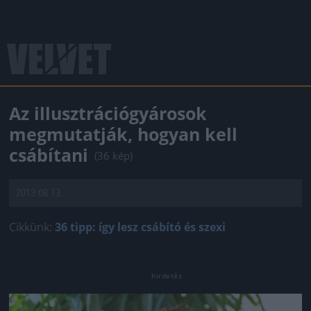
Az illusztrációgyárosok
megmutatják, hogyan kell
csábítani
(36 kép)
2013.08.13.
Cikkünk:
36 tipp: így lesz csábító és szexi