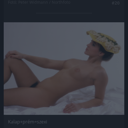
Fotó: Peter Widmann / Northfoto
#20
Jön még kép!
Kalap+prém=szexi