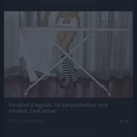
Jön még kép!
Vasaljon! A legjobb, ha banyazokniban teszi
mindezt. Csak abban
Fotó: . / Northfoto
#12