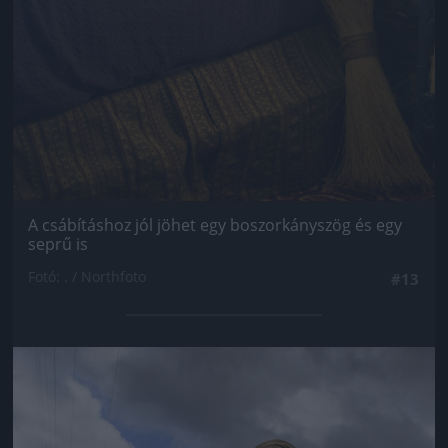
A csábításhoz jól jöhet egy boszorkányszög és egy
seprű is
Fotó: . / Northfoto
#13
Jön még kép!