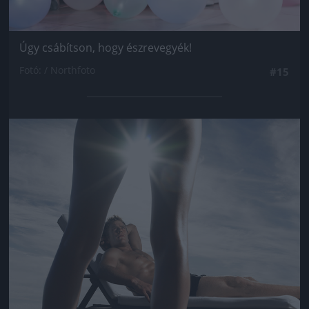
Úgy csábítson, hogy észrevegyék!
Fotó: / Northfoto
#15
Jön még kép!