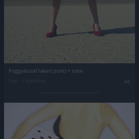
Poggyásszal takart punci = szexi
Fotó: . / Northfoto
#8
Jön még kép!