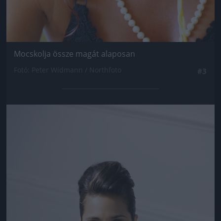
Mocskolja össze magát alaposan
Fotó: Peter Widmann / Northfoto
#3
Jön még kép!