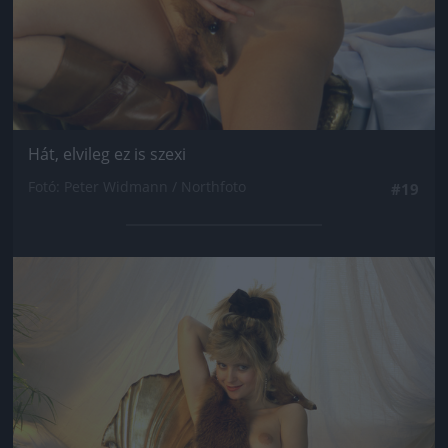
Hát, elvileg ez is szexi
Fotó: Peter Widmann / Northfoto
#19
Jön még kép!