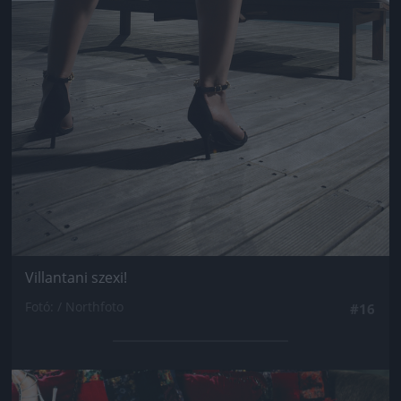
Villantani szexi!
Fotó: / Northfoto
#16
Jön még kép!