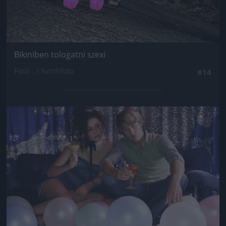
Bikiniben tologatni szexi
Fotó: . / Northfoto
#14
Jön még kép!