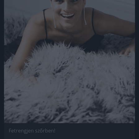
Fetrengjen szőrben!