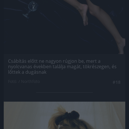
Csábítás előtt ne nagyon rúgjon be, mert a
nyolcvanas években találja magát, tökrészegen, és
lőttek a dugásnak
Fotó: / Northfoto
#18
Jön még kép!