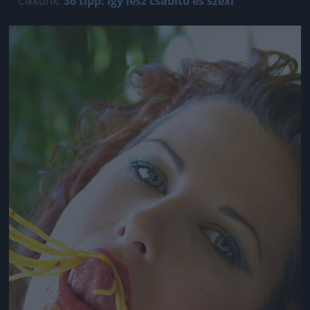
Cikkünk:
36 tipp: így lesz csábító és szexi
Jön még kép!