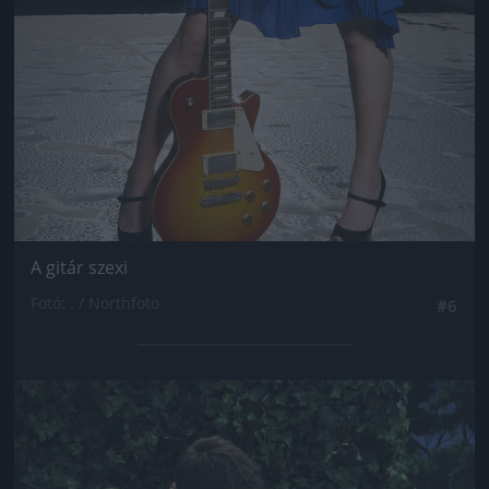
A gitár szexi
Fotó: . / Northfoto
#6
Jön még kép!