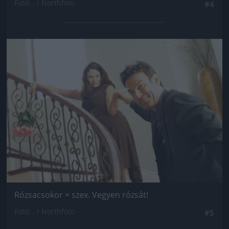
Fotó: . / Northfoto
#4
Jön még kép!
Rózsacsokor = szex. Vegyen rózsát!
Fotó: . / Northfoto
#5