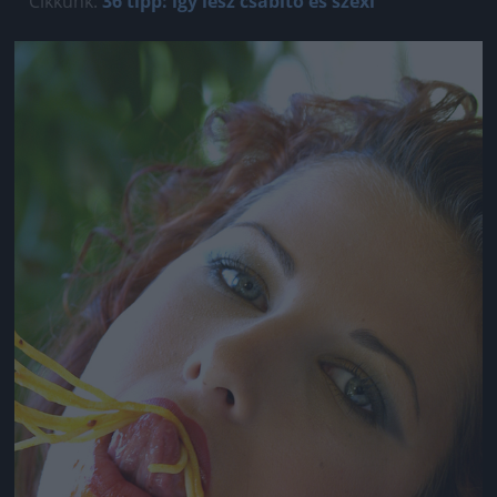
Cikkünk:
36 tipp: így lesz csábító és szexi
Jön még kép!