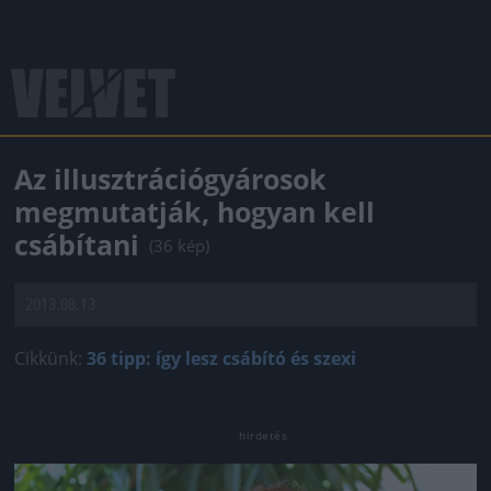
Az illusztrációgyárosok
megmutatják, hogyan kell
csábítani
(36 kép)
2013.08.13.
Cikkünk:
36 tipp: így lesz csábító és szexi