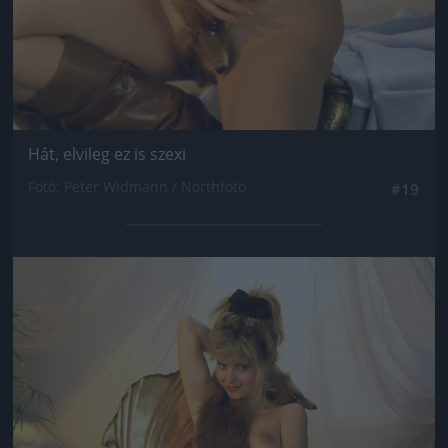
Hát, elvileg ez is szexi
Fotó: Peter Widmann / Northfoto
#19
Jön még kép!