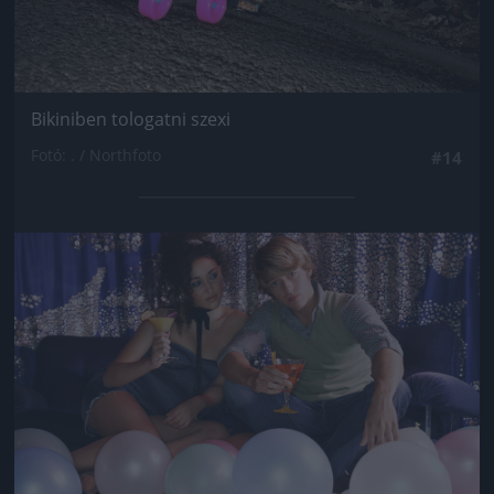
Bikiniben tologatni szexi
Fotó: . / Northfoto
#14
Jön még kép!