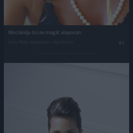
Mocskolja össze magát alaposan
Fotó: Peter Widmann / Northfoto
#3
Jön még kép!