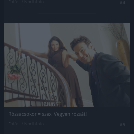
Fotó: . / Northfoto
#4
Jön még kép!
Rózsacsokor = szex. Vegyen rózsát!
Fotó: . / Northfoto
#5