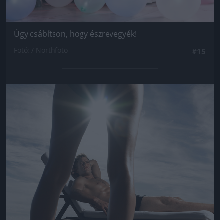
Úgy csábítson, hogy észrevegyék!
Fotó: / Northfoto
#15
Jön még kép!