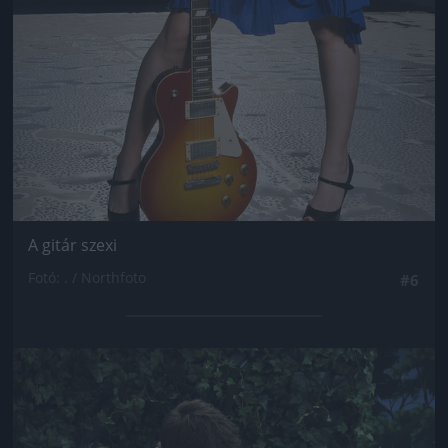
A gitár szexi
Fotó: . / Northfoto
#6
Jön még kép!