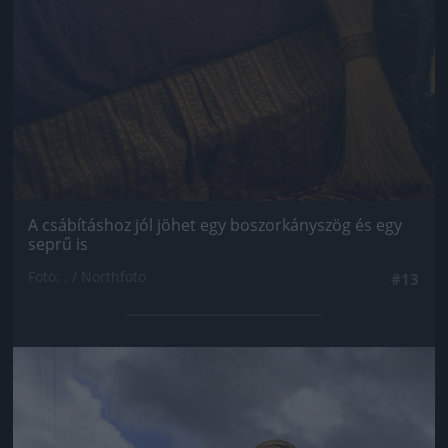
A csábításhoz jól jöhet egy boszorkányszög és egy
seprű is
Fotó: . / Northfoto
#13
Jön még kép!