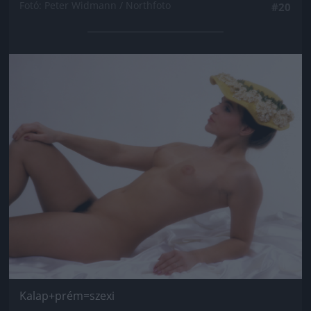
Fotó: Peter Widmann / Northfoto
#20
Jön még kép!
Kalap+prém=szexi