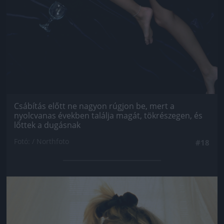
Csábítás előtt ne nagyon rúgjon be, mert a
nyolcvanas években találja magát, tökrészegen, és
lőttek a dugásnak
Fotó: / Northfoto
#18
Jön még kép!