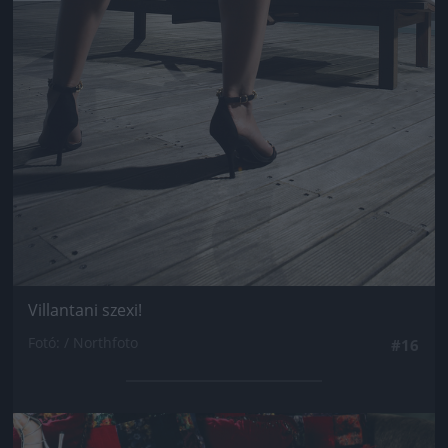
Villantani szexi!
Fotó: / Northfoto
#16
Jön még kép!