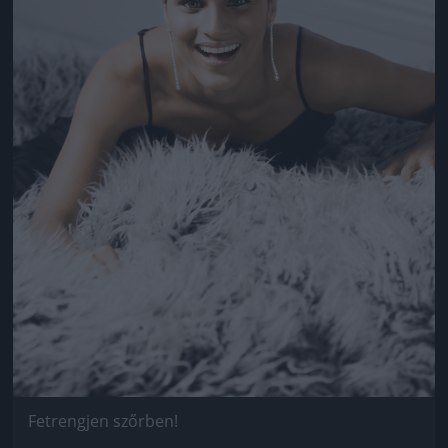
Fetrengjen szőrben!