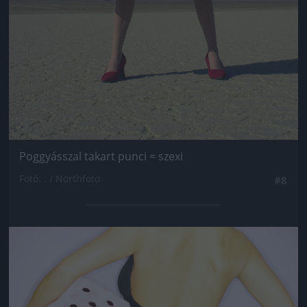
Poggyásszal takart punci = szexi
Fotó: . / Northfoto
#8
Jön még kép!