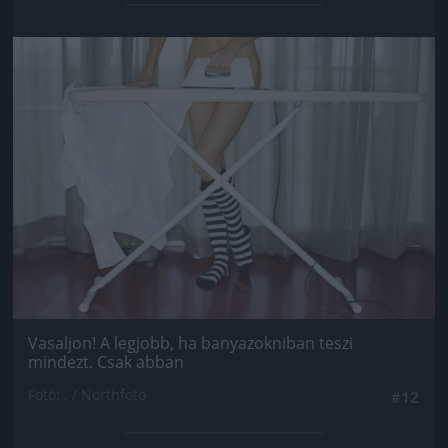
Jön még kép!
Vasaljon! A legjobb, ha banyazokniban teszi
mindezt. Csak abban
Fotó: . / Northfoto
#12