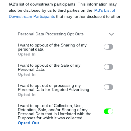
IAB’s list of downstream participants. This information may
also be disclosed by us to third parties on the
IAB’s List of
Downstream Participants
that may further disclose it to other
third parties.
Please note that this website/app uses one or more Google
Personal Data Processing Opt Outs
services and may gather and store information including but
not limited to your visit or usage behaviour. You may click to
I want to opt-out of the Sharing of my
personal data.
grant or deny consent to Google and its third-party tags to
Opted In
use your data for below specified purposes in below Google
consent section.
I want to opt-out of the Sale of my
Personal Data.
Opted In
I want to opt-out of processing my
Personal Data for Targeted Advertising.
Opted In
I want to opt-out of Collection, Use,
Retention, Sale, and/or Sharing of my
Personal Data that Is Unrelated with the
Purposes for which it was collected.
Opted Out