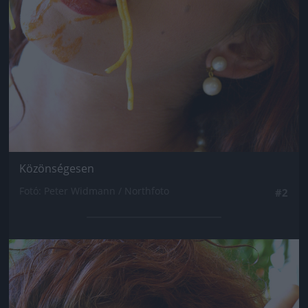
Közönségesen
Fotó: Peter Widmann / Northfoto
#2
Jön még kép!