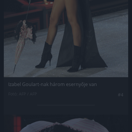
Izabel Goulart-nak három esernyője van
Fotó: AFP / AFP
#4
Jön még kép!