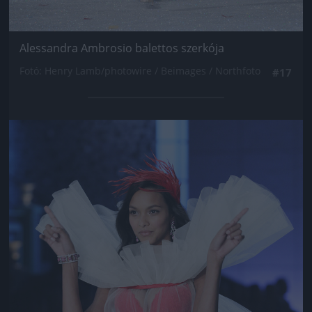
Alessandra Ambrosio balettos szerkója
Fotó: Henry Lamb/photowire / Beimages / Northfoto
#17
Jön még kép!