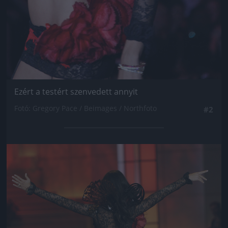
Ezért a testért szenvedett annyit
Fotó: Gregory Pace / Beimages / Northfoto
#2
Jön még kép!