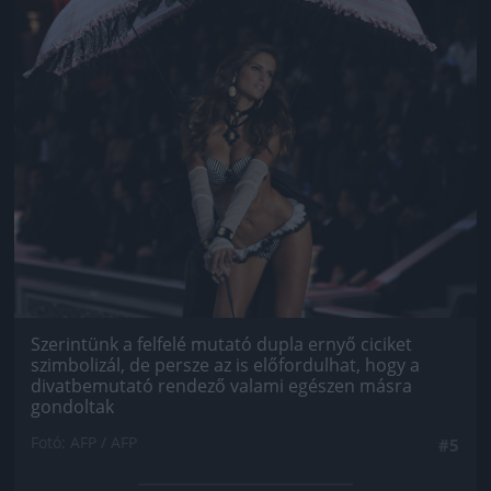
Szerintünk a felfelé mutató dupla ernyő ciciket
szimbolizál, de persze az is előfordulhat, hogy a
divatbemutató rendező valami egészen másra
gondoltak
Fotó: AFP / AFP
#5