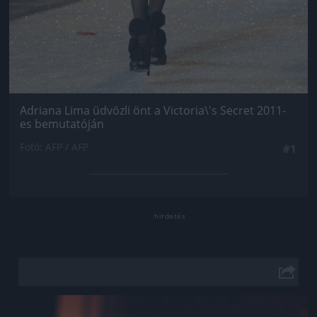
Adriana Lima üdvözli önt a Victoria\'s Secret 2011-
es bemutatóján
Fotó: AFP / AFP
#1
Jön még kép!