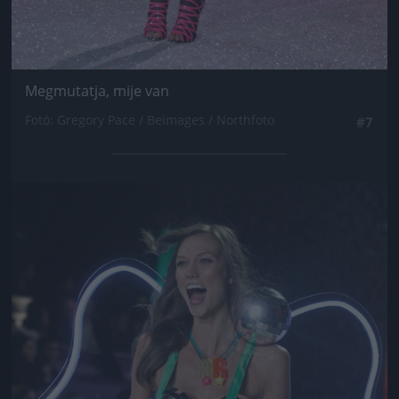
Megmutatja, mije van
Fotó: Gregory Pace / Beimages / Northfoto
#7
Jön még kép!