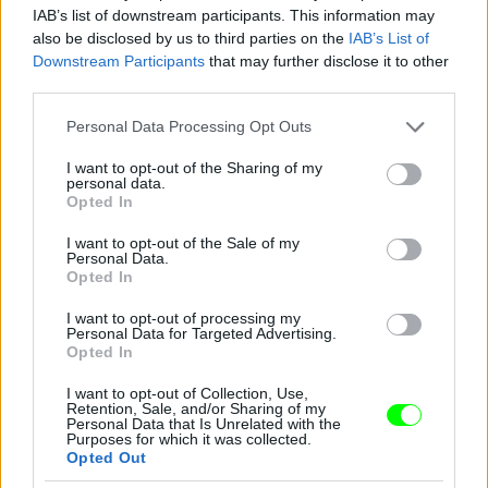
IAB’s list of downstream participants. This information may
also be disclosed by us to third parties on the
IAB’s List of
Downstream Participants
that may further disclose it to other
third parties.
Please note that this website/app uses one or more Google
Personal Data Processing Opt Outs
services and may gather and store information including but
not limited to your visit or usage behaviour. You may click to
I want to opt-out of the Sharing of my
personal data.
grant or deny consent to Google and its third-party tags to
Opted In
use your data for below specified purposes in below Google
consent section.
I want to opt-out of the Sale of my
Personal Data.
Opted In
I want to opt-out of processing my
Ez a csillogó izé mindenesetre meglepően sokat
Personal Data for Targeted Advertising.
takar a fenekéből
Opted In
Fotó: Gregory Pace / Beimages / Northfoto
#9
I want to opt-out of Collection, Use,
Retention, Sale, and/or Sharing of my
Personal Data that Is Unrelated with the
Purposes for which it was collected.
Opted Out