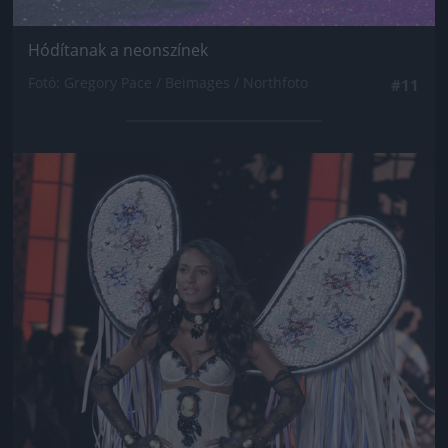
Hódítanak a neonszínek
Fotó: Gregory Pace / Beimages / Northfoto
#11
Jön még kép!