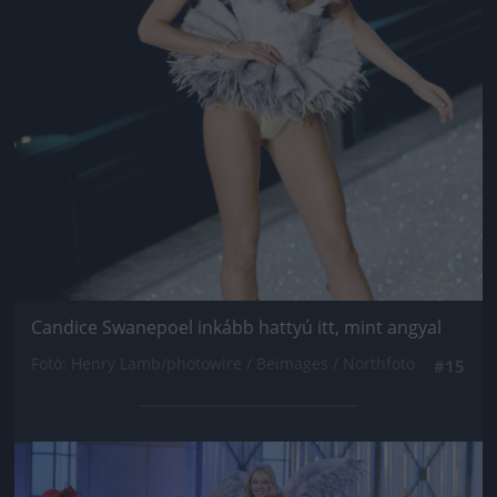
Candice Swanepoel inkább hattyú itt, mint angyal
Fotó: Henry Lamb/photowire / Beimages / Northfoto
#15
Jön még kép!