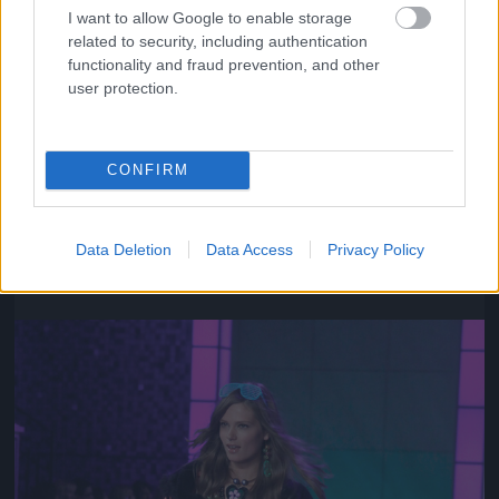
I want to allow Google to enable storage
related to security, including authentication
functionality and fraud prevention, and other
user protection.
CONFIRM
Az ő neve Chanel Iman
Fotó: Gregory Pace / Beimages / Northfoto
#10
Data Deletion
Data Access
Privacy Policy
Jön még kép!