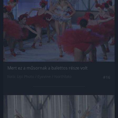
Mert ez a műsornak a balettos része volt
Fotó: Upi Photo / Eyevine / Northfoto
#16
Jön még kép!