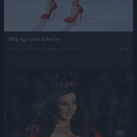
Még egy szexi balerina
Fotó: Upi Photo / Eyevine / Northfoto
#19
Jön még kép!