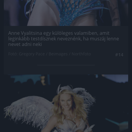
Anne Vyalitsina egy külöleges valamiben, amit
leginkább testdísznek neveznénk, ha muszáj lenne
nevet adni neki
Fotó: Gregory Pace / Beimages / Northfoto
#14
Jön még kép!