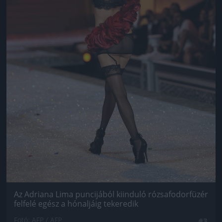
Az Adriana Lima puncijából kiinduló rózsafodorfüzér
felfelé egész a hónaljáig tekeredik
Fotó: AFP / AFP
#3