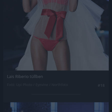
Lais Riberio tüllben
Fotó: Upi Photo / Eyevine / Northfoto
#18
Jön még kép!