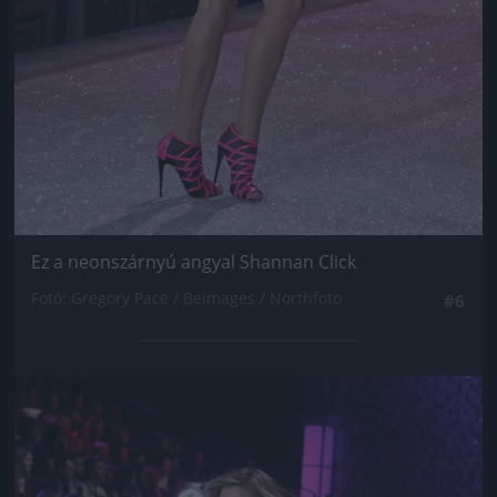
Ez a neonszárnyú angyal Shannan Click
Fotó: Gregory Pace / Beimages / Northfoto
#6
Jön még kép!