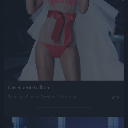
Lais Riberio tüllben
Fotó: Upi Photo / Eyevine / Northfoto
#18
Jön még kép!