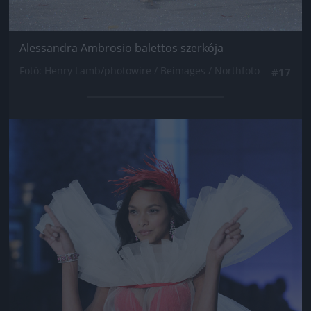
Alessandra Ambrosio balettos szerkója
Fotó: Henry Lamb/photowire / Beimages / Northfoto
#17
Jön még kép!