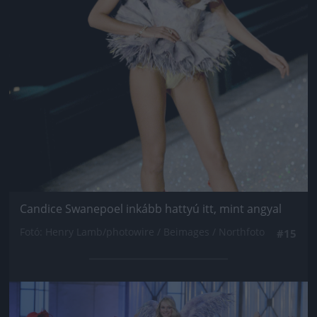
Candice Swanepoel inkább hattyú itt, mint angyal
Fotó: Henry Lamb/photowire / Beimages / Northfoto
#15
Jön még kép!