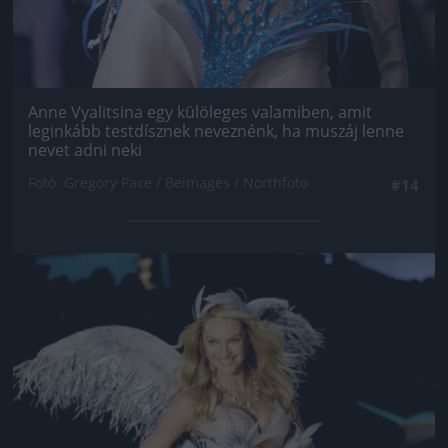
Anne Vyalitsina egy külöleges valamiben, amit
leginkább testdísznek neveznénk, ha muszáj lenne
nevet adni neki
Fotó: Gregory Pace / Beimages / Northfoto
#14
Jön még kép!