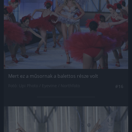
Mert ez a műsornak a balettos része volt
Fotó: Upi Photo / Eyevine / Northfoto
#16
Jön még kép!