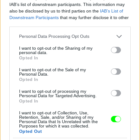
IAB’s list of downstream participants. This information may
also be disclosed by us to third parties on the
IAB’s List of
Downstream Participants
that may further disclose it to other
third parties.
Please note that this website/app uses one or more Google
Personal Data Processing Opt Outs
services and may gather and store information including but
not limited to your visit or usage behaviour. You may click to
I want to opt-out of the Sharing of my
personal data.
grant or deny consent to Google and its third-party tags to
Opted In
use your data for below specified purposes in below Google
consent section.
I want to opt-out of the Sale of my
Personal Data.
Opted In
I want to opt-out of processing my
Ez a csillogó izé mindenesetre meglepően sokat
Personal Data for Targeted Advertising.
takar a fenekéből
Opted In
Fotó: Gregory Pace / Beimages / Northfoto
#9
I want to opt-out of Collection, Use,
Retention, Sale, and/or Sharing of my
Personal Data that Is Unrelated with the
Purposes for which it was collected.
Opted Out