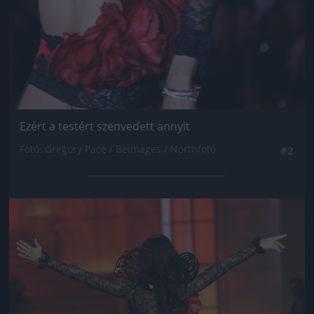
Ezért a testért szenvedett annyit
Fotó: Gregory Pace / Beimages / Northfoto
#2
Jön még kép!