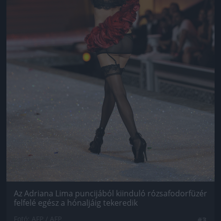
Az Adriana Lima puncijából kiinduló rózsafodorfüzér
felfelé egész a hónaljáig tekeredik
Fotó: AFP / AFP
#3