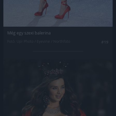
Még egy szexi balerina
Fotó: Upi Photo / Eyevine / Northfoto
#19
Jön még kép!