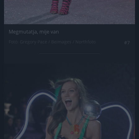
Megmutatja, mije van
Fotó: Gregory Pace / Beimages / Northfoto
#7
Jön még kép!