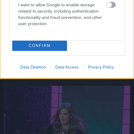
I want to allow Google to enable storage
related to security, including authentication
functionality and fraud prevention, and other
user protection.
CONFIRM
Az ő neve Chanel Iman
Fotó: Gregory Pace / Beimages / Northfoto
#10
Data Deletion
Data Access
Privacy Policy
Jön még kép!