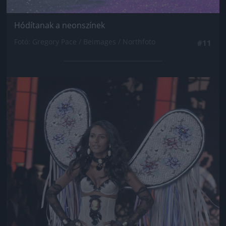
Hódítanak a neonszínek
Fotó: Gregory Pace / Beimages / Northfoto
#11
Jön még kép!