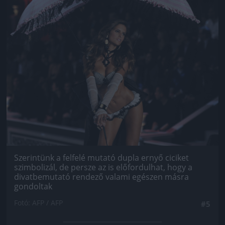
Szerintünk a felfelé mutató dupla ernyő ciciket
szimbolizál, de persze az is előfordulhat, hogy a
divatbemutató rendező valami egészen másra
gondoltak
Fotó: AFP / AFP
#5