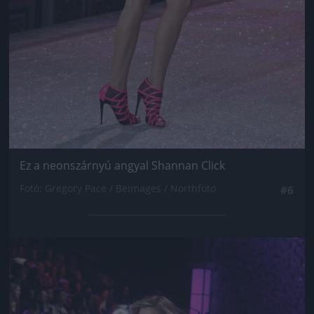
Ez a neonszárnyú angyal Shannan Click
Fotó: Gregory Pace / Beimages / Northfoto
#6
Jön még kép!