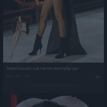
Izabel Goulart-nak három esernyője van
Fotó: AFP / AFP
#4
Jön még kép!