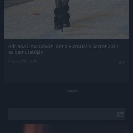
Adriana Lima üdvözli önt a Victoria\'s Secret 2011-
es bemutatóján
Fotó: AFP / AFP
#1
Jön még kép!