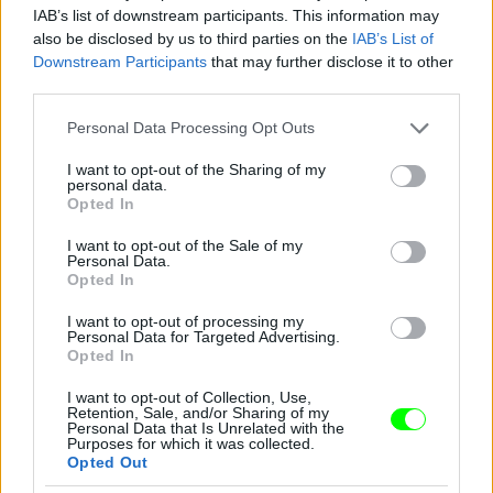
IAB’s list of downstream participants. This information may
also be disclosed by us to third parties on the
IAB’s List of
Downstream Participants
that may further disclose it to other
third parties.
Please note that this website/app uses one or more Google
Personal Data Processing Opt Outs
services and may gather and store information including but
not limited to your visit or usage behaviour. You may click to
I want to opt-out of the Sharing of my
personal data.
grant or deny consent to Google and its third-party tags to
Opted In
use your data for below specified purposes in below Google
consent section.
I want to opt-out of the Sale of my
Personal Data.
Opted In
I want to opt-out of processing my
Ez a csillogó izé mindenesetre meglepően sokat
Personal Data for Targeted Advertising.
takar a fenekéből
Opted In
Fotó: Gregory Pace / Beimages / Northfoto
#9
I want to opt-out of Collection, Use,
Retention, Sale, and/or Sharing of my
Personal Data that Is Unrelated with the
Purposes for which it was collected.
Opted Out