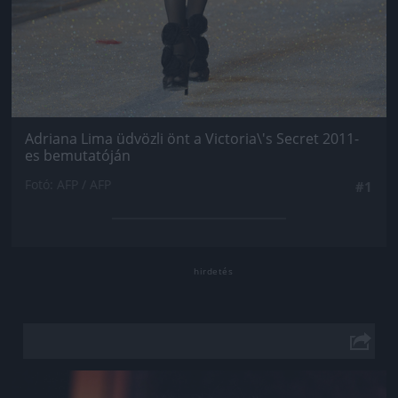
Adriana Lima üdvözli önt a Victoria\'s Secret 2011-
es bemutatóján
Fotó: AFP / AFP
#1
Jön még kép!