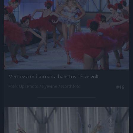
Mert ez a műsornak a balettos része volt
Fotó: Upi Photo / Eyevine / Northfoto
#16
Jön még kép!