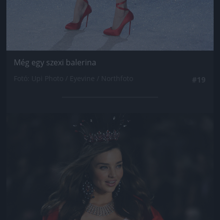
Még egy szexi balerina
Fotó: Upi Photo / Eyevine / Northfoto
#19
Jön még kép!