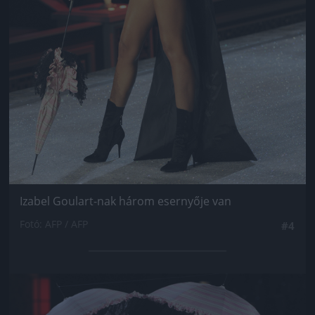
Izabel Goulart-nak három esernyője van
Fotó: AFP / AFP
#4
Jön még kép!