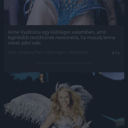
Anne Vyalitsina egy külöleges valamiben, amit
leginkább testdísznek neveznénk, ha muszáj lenne
nevet adni neki
Fotó: Gregory Pace / Beimages / Northfoto
#14
Jön még kép!