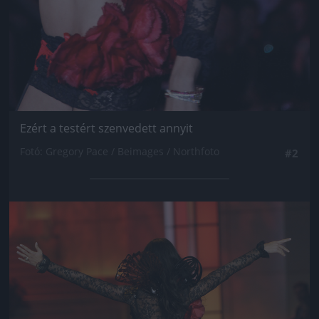
Ezért a testért szenvedett annyit
Fotó: Gregory Pace / Beimages / Northfoto
#2
Jön még kép!