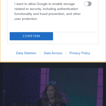
I want to allow Google to enable storage
related to security, including authentication
functionality and fraud prevention, and other
user protection.
CONFIRM
Az ő neve Chanel Iman
Fotó: Gregory Pace / Beimages / Northfoto
#10
Data Deletion
Data Access
Privacy Policy
Jön még kép!