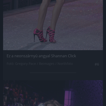
Ez a neonszárnyú angyal Shannan Click
Fotó: Gregory Pace / Beimages / Northfoto
#6
Jön még kép!