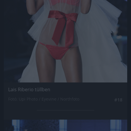
Lais Riberio tüllben
Fotó: Upi Photo / Eyevine / Northfoto
#18
Jön még kép!