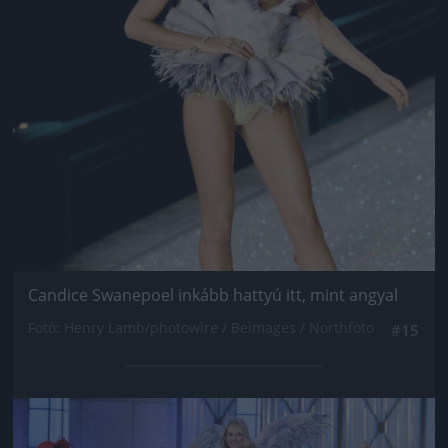
Candice Swanepoel inkább hattyú itt, mint angyal
Fotó: Henry Lamb/photowire / Beimages / Northfoto
#15
Jön még kép!