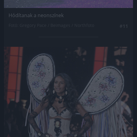
Hódítanak a neonszínek
Fotó: Gregory Pace / Beimages / Northfoto
#11
Jön még kép!