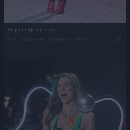
Megmutatja, mije van
Fotó: Gregory Pace / Beimages / Northfoto
#7
Jön még kép!