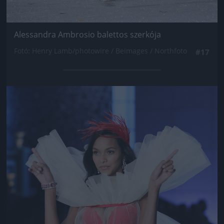
Alessandra Ambrosio balettos szerkója
Fotó: Henry Lamb/photowire / Beimages / Northfoto
#17
Jön még kép!