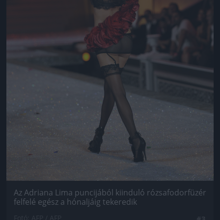
Az Adriana Lima puncijából kiinduló rózsafodorfüzér
felfelé egész a hónaljáig tekeredik
Fotó: AFP / AFP
#3