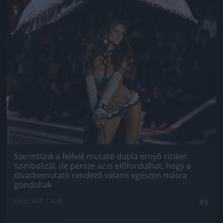
Szerintünk a felfelé mutató dupla ernyő ciciket
szimbolizál, de persze az is előfordulhat, hogy a
divatbemutató rendező valami egészen másra
gondoltak
Fotó: AFP / AFP
#5