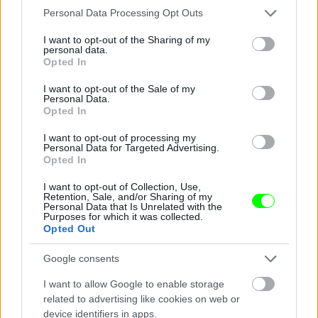
Aki nem tapsolt, lázasan fotózott.
Please note that this website/app uses one or more Google
Personal Data Processing Opt Outs
services and may gather and store information including but
Fotó: Vanik Zoltán / Velvet
#12
not limited to your visit or usage behaviour. You may click to
I want to opt-out of the Sharing of my
personal data.
grant or deny consent to Google and its third-party tags to
Opted In
use your data for below specified purposes in below Google
consent section.
I want to opt-out of the Sale of my
Jön még kép!
Personal Data.
Opted In
I want to opt-out of processing my
Personal Data for Targeted Advertising.
Opted In
I want to opt-out of Collection, Use,
Retention, Sale, and/or Sharing of my
Personal Data that Is Unrelated with the
Purposes for which it was collected.
Opted Out
Google consents
I want to allow Google to enable storage
A Barrio Latino Caféban a vörös szín dominál.
related to advertising like cookies on web or
device identifiers in apps.