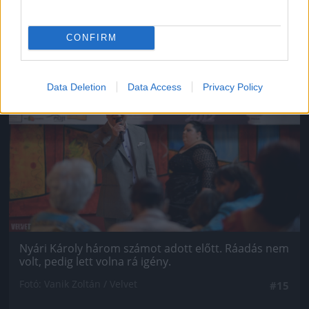
CONFIRM
Jön még kép!
Data Deletion
Data Access
Privacy Policy
Nyári Károly három számot adott előtt. Ráadás nem
volt, pedig lett volna rá igény.
Fotó: Vanik Zoltán / Velvet
#15