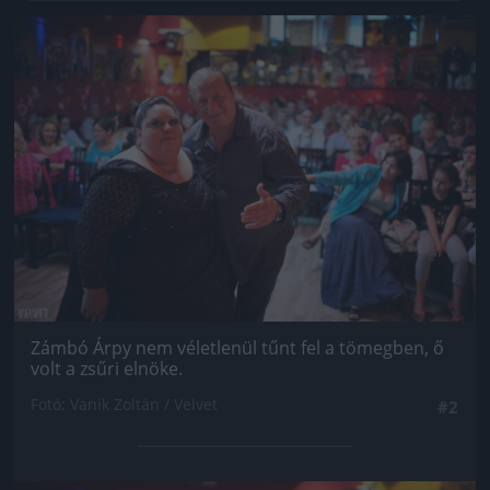
Jön még kép!
Zámbó Árpy nem véletlenül tűnt fel a tömegben, ő
volt a zsűri elnöke.
Fotó: Vanik Zoltán / Velvet
#2