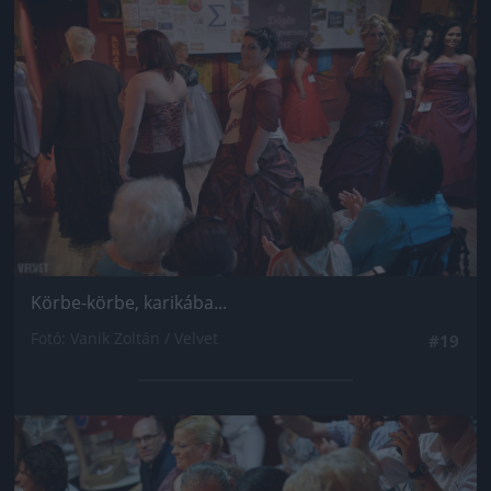
Körbe-körbe, karikába...
Fotó: Vanik Zoltán / Velvet
#19
Jön még kép!