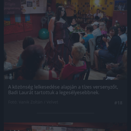
Jön még kép!
A közönség lelkesedése alapján a tízes versenyzőt,
Badi Laurát tartottuk a legesélyesebbnek.
Fotó: Vanik Zoltán / Velvet
#18
Jön még kép!