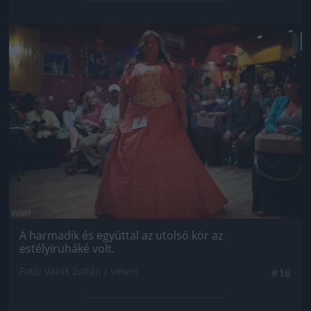
Jön még kép!
A harmadik és egyúttal az utolsó kör az
estélyiruháké volt.
Fotó: Vanik Zoltán / Velvet
#16