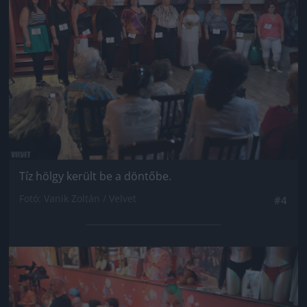
Tíz hölgy került be a döntőbe.
Fotó: Vanik Zoltán / Velvet
#4
Jön még kép!