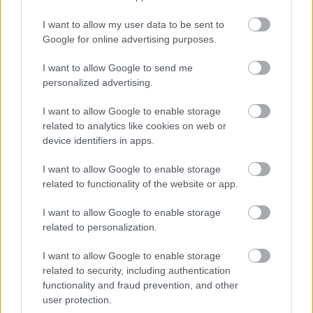
Fotó: Vanik Zoltán / Velvet
#13
I want to allow my user data to be sent to
Google for online advertising purposes.
I want to allow Google to send me
Jön még kép!
personalized advertising.
I want to allow Google to enable storage
related to analytics like cookies on web or
device identifiers in apps.
I want to allow Google to enable storage
related to functionality of the website or app.
I want to allow Google to enable storage
related to personalization.
I want to allow Google to enable storage
Itt most éppen nem látszik, de volt
related to security, including authentication
közönségtapsoltatás is.
functionality and fraud prevention, and other
user protection.
Fotó: Vanik Zoltán / Velvet
#14