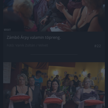
Zámbó Árpy valamin töpreng.
Fotó: Vanik Zoltán / Velvet
#22
Jön még kép!