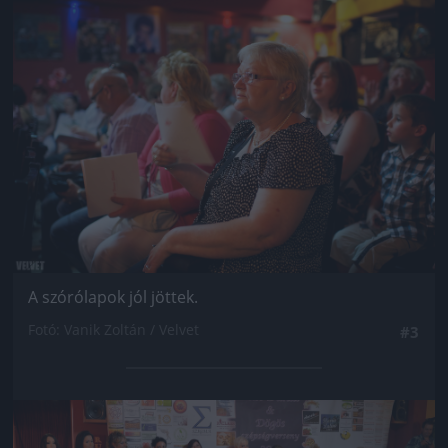
Jön még kép!
A szórólapok jól jöttek.
Fotó: Vanik Zoltán / Velvet
#3
Jön még kép!