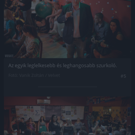
Az egyik leglelkesebb és leghangosabb szurkoló.
Fotó: Vanik Zoltán / Velvet
#5
Jön még kép!