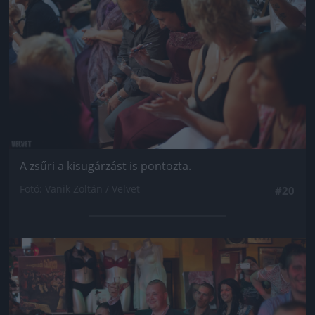
A zsűri a kisugárzást is pontozta.
Fotó: Vanik Zoltán / Velvet
#20
Jön még kép!