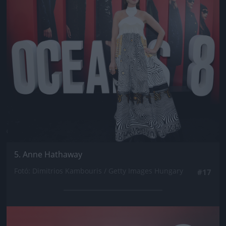
5. Anne Hathaway
Fotó: Dimitrios Kambouris / Getty Images Hungary
#17
Jön még kép!