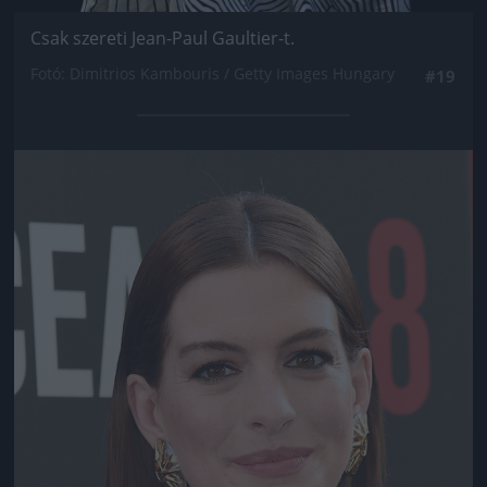
Csak szereti Jean-Paul Gaultier-t.
Fotó: Dimitrios Kambouris / Getty Images Hungary
#19
Jön még kép!