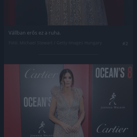
Vállban erős ez a ruha.
Fotó: Michael Stewart / Getty Images Hungary
#2
Jön még kép!