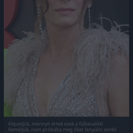
Képzeljük, mennyit értek ezek a fülbevalók!
Reméljük, nem próbálta meg őket lenyúlni senki!