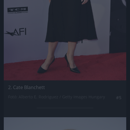
2. Cate Blanchett
Fotó: Alberto E. Rodriguez / Getty Images Hungary
#5
Jön még kép!