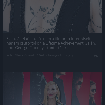
Ezt az áltetkós ruhát nem a filmpremieren viselte,
hanem csütörtökön a Lifetime Achievement Galán,
ahol George Clooney-t tüntették ki.
Fotó: Steve Granitz / Getty Images Hungary
#6
Jön még kép!