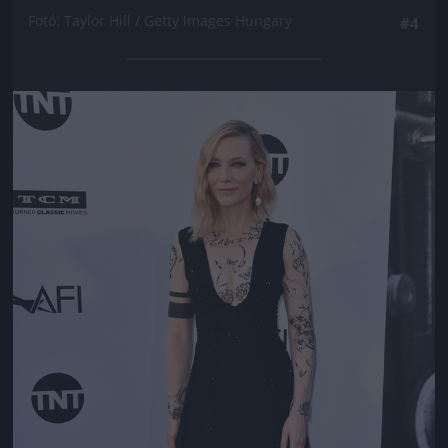
Fotó: Taylor Hill / Getty Images Hungary
#4
Jön még kép!