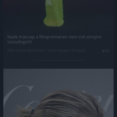
Nade másnap a filmpremieren nem volt ennyire
visszafogott!
Fotó: Jamie McCarthy / Getty Images Hungary
#11
Jön még kép!