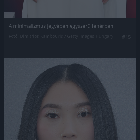
A minimalizmus jegyében egyszerű fehérben.
Fotó: Dimitrios Kambouris / Getty Images Hungary
#15
Jön még kép!