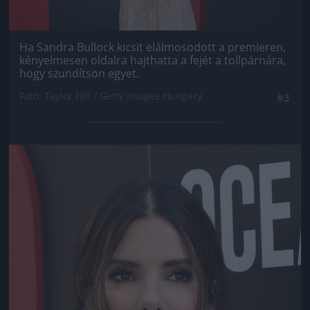
Ha Sandra Bullock kicsit elálmosodott a premieren,
kényelmesen oldalra hajthatta a fejét a tollpárnára,
hogy szundítson egyet.
Fotó: Taylor Hill / Getty Images Hungary
#3
Jön még kép!