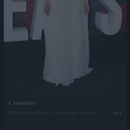
4. Awkwafina
Fotó: Michael Stewart / Getty Images Hungary
#13