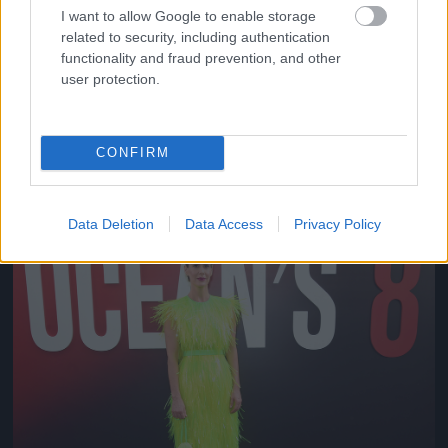
I want to allow Google to enable storage
related to security, including authentication
functionality and fraud prevention, and other
user protection.
A filmpremier előtti napon a CFDA divatdíjkiosztón
egy klasszikus-kislányos nyári ruhát viselt.
CONFIRM
Fotó: Dimitrios Kambouris / Getty Images Hungary
#10
Data Deletion
Data Access
Privacy Policy
Jön még kép!