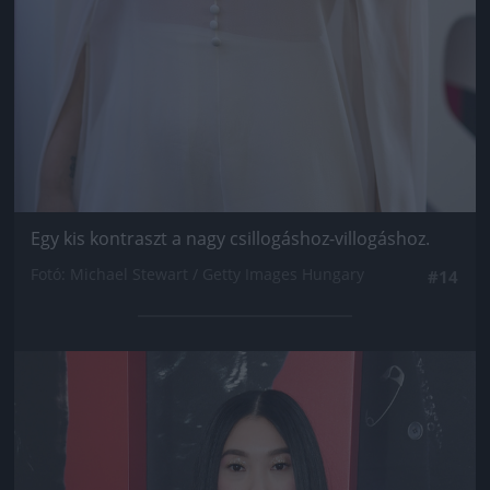
Egy kis kontraszt a nagy csillogáshoz-villogáshoz.
Fotó: Michael Stewart / Getty Images Hungary
#14
Jön még kép!