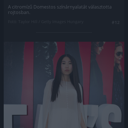
A citromízű Domestos színárnyalatát választotta
rojtosban.
Fotó: Taylor Hill / Getty Images Hungary
#12
Jön még kép!