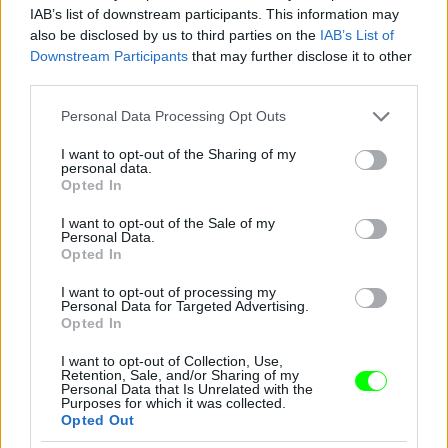
IAB’s list of downstream participants. This information may
also be disclosed by us to third parties on the
IAB’s List of
Downstream Participants
that may further disclose it to other
third parties.
Please note that this website/app uses one or more Google
Personal Data Processing Opt Outs
services and may gather and store information including but
not limited to your visit or usage behaviour. You may click to
I want to opt-out of the Sharing of my
personal data.
grant or deny consent to Google and its third-party tags to
Opted In
use your data for below specified purposes in below Google
consent section.
I want to opt-out of the Sale of my
Personal Data.
3. Sarah Paulson
Opted In
Fotó: Taylor Hill / Getty Images Hungary
#9
I want to opt-out of processing my
Personal Data for Targeted Advertising.
Opted In
I want to opt-out of Collection, Use,
Jön még kép!
Retention, Sale, and/or Sharing of my
Personal Data that Is Unrelated with the
Purposes for which it was collected.
Opted Out