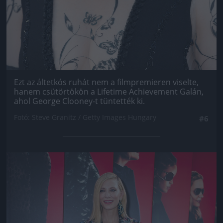
Ezt az áltetkós ruhát nem a filmpremieren viselte,
hanem csütörtökön a Lifetime Achievement Galán,
ahol George Clooney-t tüntették ki.
Fotó: Steve Granitz / Getty Images Hungary
#6
Jön még kép!