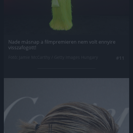
Nade másnap a filmpremieren nem volt ennyire
visszafogott!
Fotó: Jamie McCarthy / Getty Images Hungary
#11
Jön még kép!