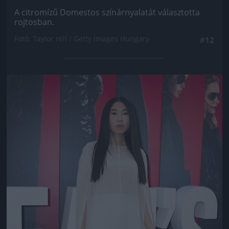
A citromízű Domestos színárnyalatát választotta
rojtosban.
Fotó: Taylor Hill / Getty Images Hungary
#12
Jön még kép!