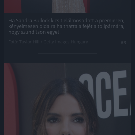
Ha Sandra Bullock kicsit elálmosodott a premieren,
kényelmesen oldalra hajthatta a fejét a tollpárnára,
hogy szundítson egyet.
Fotó: Taylor Hill / Getty Images Hungary
#3
Jön még kép!