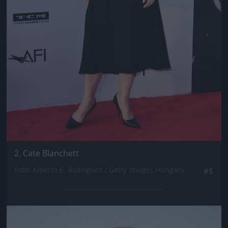
2. Cate Blanchett
Fotó: Alberto E. Rodriguez / Getty Images Hungary
#5
Jön még kép!