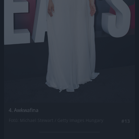
4. Awkwafina
Fotó: Michael Stewart / Getty Images Hungary
#13