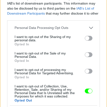
IAB’s list of downstream participants. This information may
also be disclosed by us to third parties on the
IAB’s List of
Downstream Participants
that may further disclose it to other
third parties.
Please note that this website/app uses one or more Google
Personal Data Processing Opt Outs
services and may gather and store information including but
not limited to your visit or usage behaviour. You may click to
I want to opt-out of the Sharing of my
personal data.
grant or deny consent to Google and its third-party tags to
Opted In
use your data for below specified purposes in below Google
consent section.
I want to opt-out of the Sale of my
Personal Data.
3. Sarah Paulson
Opted In
Fotó: Taylor Hill / Getty Images Hungary
#9
I want to opt-out of processing my
Personal Data for Targeted Advertising.
Opted In
I want to opt-out of Collection, Use,
Jön még kép!
Retention, Sale, and/or Sharing of my
Personal Data that Is Unrelated with the
Purposes for which it was collected.
Opted Out