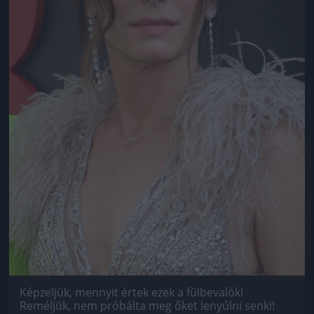
Képzeljük, mennyit értek ezek a fülbevalók!
Reméljük, nem próbálta meg őket lenyúlni senki!