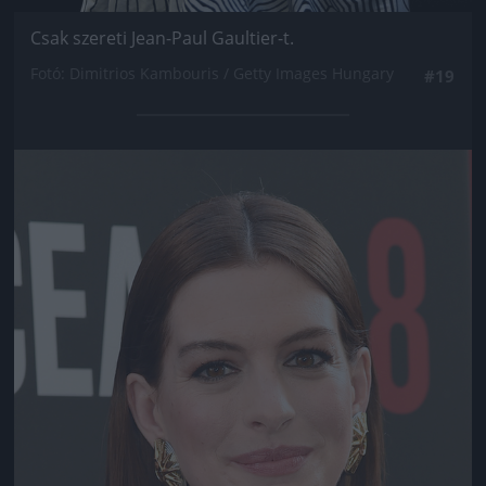
Csak szereti Jean-Paul Gaultier-t.
Fotó: Dimitrios Kambouris / Getty Images Hungary
#19
Jön még kép!