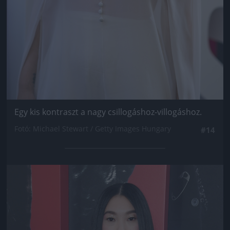
Egy kis kontraszt a nagy csillogáshoz-villogáshoz.
Fotó: Michael Stewart / Getty Images Hungary
#14
Jön még kép!