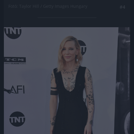
Fotó: Taylor Hill / Getty Images Hungary
#4
Jön még kép!