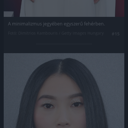
A minimalizmus jegyében egyszerű fehérben.
Fotó: Dimitrios Kambouris / Getty Images Hungary
#15
Jön még kép!