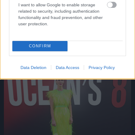
I want to allow Google to enable storage
related to security, including authentication
functionality and fraud prevention, and other
user protection.
A filmpremier előtti napon a CFDA divatdíjkiosztón
egy klasszikus-kislányos nyári ruhát viselt.
CONFIRM
Fotó: Dimitrios Kambouris / Getty Images Hungary
#10
Data Deletion
Data Access
Privacy Policy
Jön még kép!