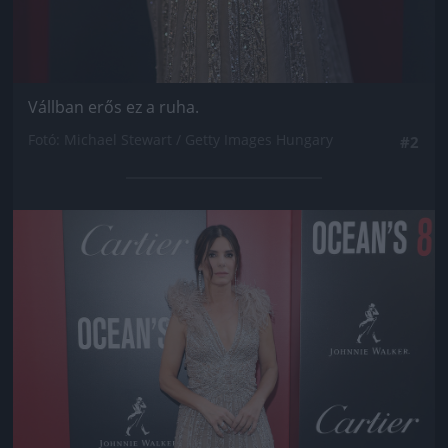
Vállban erős ez a ruha.
Fotó: Michael Stewart / Getty Images Hungary
#2
Jön még kép!