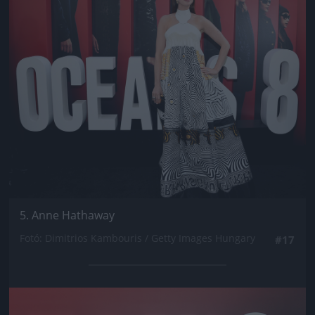
5. Anne Hathaway
Fotó: Dimitrios Kambouris / Getty Images Hungary
#17
Jön még kép!