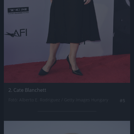
2. Cate Blanchett
Fotó: Alberto E. Rodriguez / Getty Images Hungary
#5
Jön még kép!