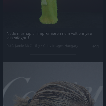
Nade másnap a filmpremieren nem volt ennyire
visszafogott!
Fotó: Jamie McCarthy / Getty Images Hungary
#11
Jön még kép!