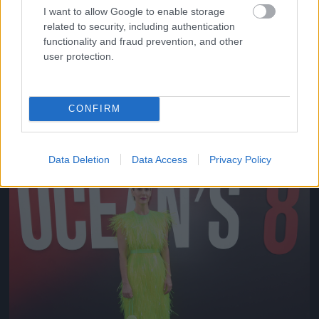
I want to allow Google to enable storage
related to security, including authentication
functionality and fraud prevention, and other
user protection.
A filmpremier előtti napon a CFDA divatdíjkiosztón
egy klasszikus-kislányos nyári ruhát viselt.
CONFIRM
Fotó: Dimitrios Kambouris / Getty Images Hungary
#10
Data Deletion
Data Access
Privacy Policy
Jön még kép!