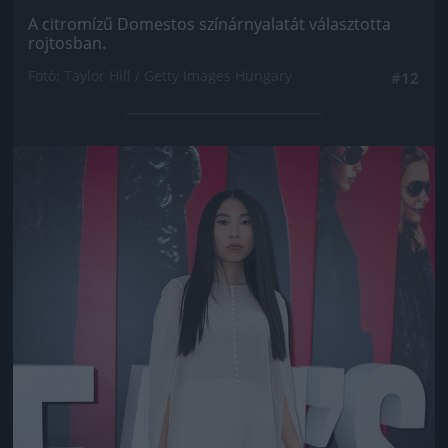
A citromízű Domestos színárnyalatát választotta
rojtosban.
Fotó: Taylor Hill / Getty Images Hungary
#12
Jön még kép!