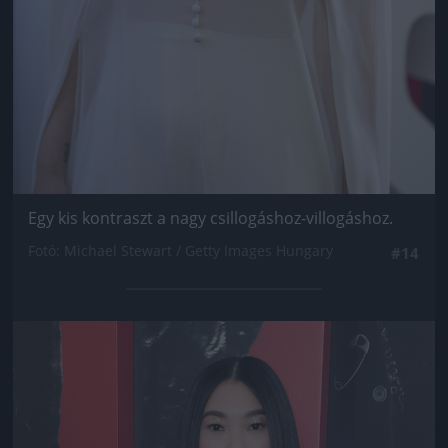
Egy kis kontraszt a nagy csillogáshoz-villogáshoz.
Fotó: Michael Stewart / Getty Images Hungary
#14
Jön még kép!