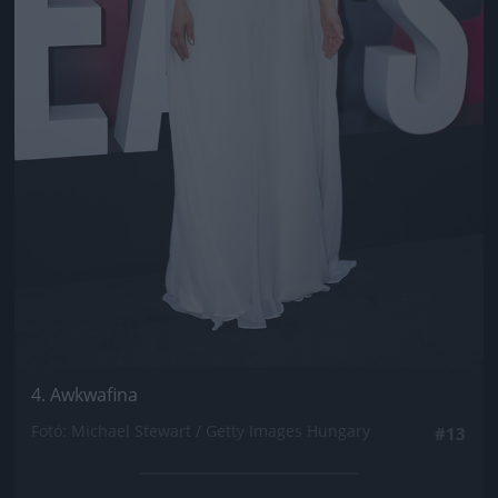
4. Awkwafina
Fotó: Michael Stewart / Getty Images Hungary
#13