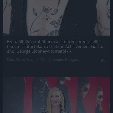
Ezt az áltetkós ruhát nem a filmpremieren viselte,
hanem csütörtökön a Lifetime Achievement Galán,
ahol George Clooney-t tüntették ki.
Fotó: Steve Granitz / Getty Images Hungary
#6
Jön még kép!