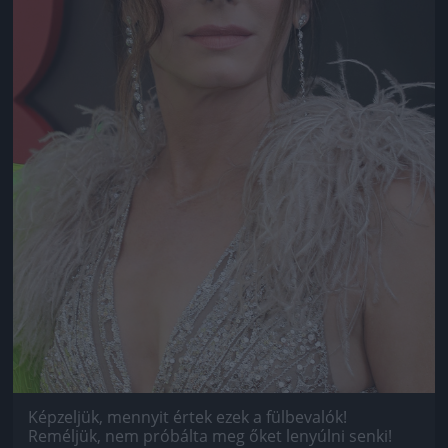
Képzeljük, mennyit értek ezek a fülbevalók!
Reméljük, nem próbálta meg őket lenyúlni senki!