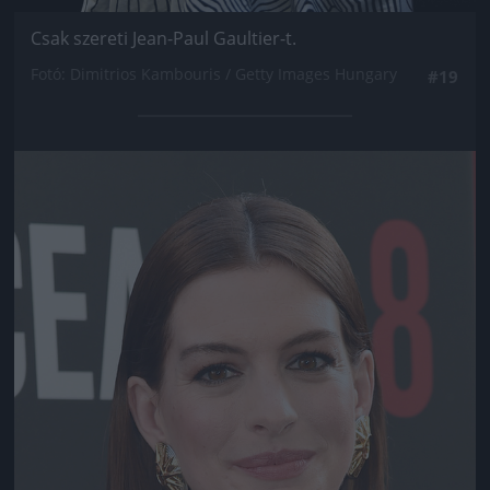
Csak szereti Jean-Paul Gaultier-t.
Fotó: Dimitrios Kambouris / Getty Images Hungary
#19
Jön még kép!