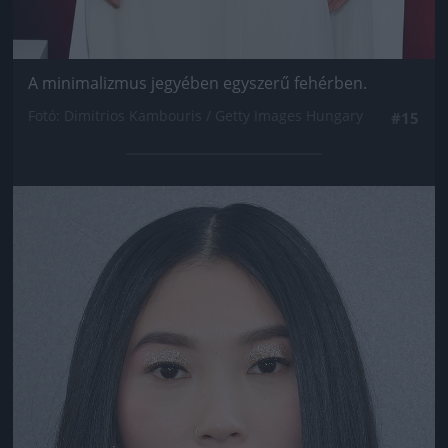
A minimalizmus jegyében egyszerű fehérben.
Fotó: Dimitrios Kambouris / Getty Images Hungary
#15
Jön még kép!