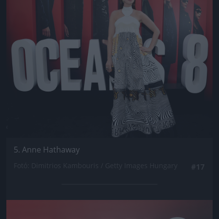
5. Anne Hathaway
Fotó: Dimitrios Kambouris / Getty Images Hungary
#17
Jön még kép!