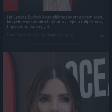
Ha Sandra Bullock kicsit elálmosodott a premieren,
kényelmesen oldalra hajthatta a fejét a tollpárnára,
hogy szundítson egyet.
Fotó: Taylor Hill / Getty Images Hungary
#3
Jön még kép!