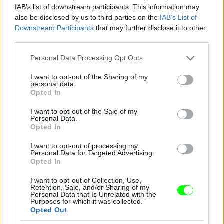
IAB’s list of downstream participants. This information may
also be disclosed by us to third parties on the
IAB’s List of
Downstream Participants
that may further disclose it to other
third parties.
Please note that this website/app uses one or more Google
Personal Data Processing Opt Outs
services and may gather and store information including but
not limited to your visit or usage behaviour. You may click to
I want to opt-out of the Sharing of my
personal data.
grant or deny consent to Google and its third-party tags to
Opted In
use your data for below specified purposes in below Google
consent section.
I want to opt-out of the Sale of my
Personal Data.
3. Sarah Paulson
Opted In
Fotó: Taylor Hill / Getty Images Hungary
#9
I want to opt-out of processing my
Personal Data for Targeted Advertising.
Opted In
I want to opt-out of Collection, Use,
Jön még kép!
Retention, Sale, and/or Sharing of my
Personal Data that Is Unrelated with the
Purposes for which it was collected.
Opted Out