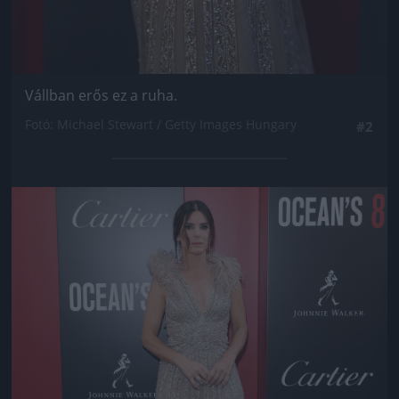
Vállban erős ez a ruha.
Fotó: Michael Stewart / Getty Images Hungary
#2
Jön még kép!