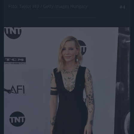
Fotó: Taylor Hill / Getty Images Hungary
#4
Jön még kép!