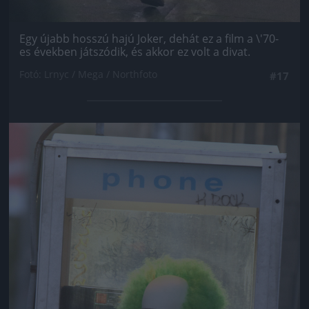
Egy újabb hosszú hajú Joker, dehát ez a film a \'70-
es években játszódik, és akkor ez volt a divat.
Fotó: Lrnyc / Mega / Northfoto
#17
Jön még kép!