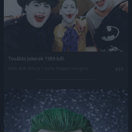
További Jokerek 1989-ből.
Fotó: Bob Riha Jr / Getty Images Hungary
#21
Jön még kép!