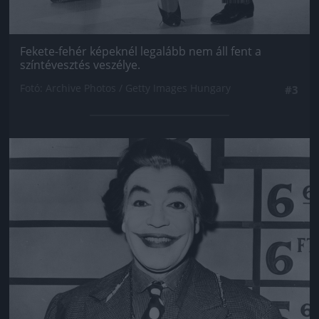
Fekete-fehér képeknél legalább nem áll fent a
színtévesztés veszélye.
Fotó: Archive Photos / Getty Images Hungary
#3
Jön még kép!