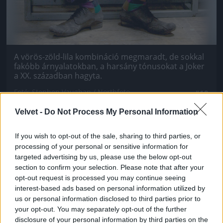
A vörös-zöld-lila kombináció megmaradt, de sokkal
fakóbb árnyalatokban, a harsány tónusokat a Joker
a XX. században hagyta.
Fotó: Stephen Vaughan / Northfoto
#10
Velvet -
Do Not Process My Personal Information
If you wish to opt-out of the sale, sharing to third parties, or
Jön még kép!
processing of your personal or sensitive information for
targeted advertising by us, please use the below opt-out
section to confirm your selection. Please note that after your
opt-out request is processed you may continue seeing
interest-based ads based on personal information utilized by
us or personal information disclosed to third parties prior to
your opt-out. You may separately opt-out of the further
disclosure of your personal information by third parties on the