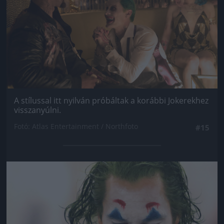
A stílussal itt nyilván próbáltak a korábbi Jokerekhez
visszanyúlni.
Fotó: Atlas Entertainment / Northfoto
#15
Jön még kép!