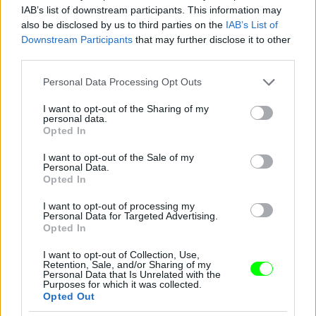
IAB’s list of downstream participants. This information may
also be disclosed by us to third parties on the
IAB’s List of
Downstream Participants
that may further disclose it to other
third parties.
Ledgeré volt az első hosszú hajú Joker.
Please note that this website/app uses one or more Google
Personal Data Processing Opt Outs
Fotó: DC Comics / Northfoto
#11
services and may gather and store information including but
not limited to your visit or usage behaviour. You may click to
I want to opt-out of the Sharing of my
personal data.
grant or deny consent to Google and its third-party tags to
Opted In
use your data for below specified purposes in below Google
consent section.
I want to opt-out of the Sale of my
Jön még kép!
Personal Data.
Opted In
I want to opt-out of processing my
Personal Data for Targeted Advertising.
Opted In
I want to opt-out of Collection, Use,
Retention, Sale, and/or Sharing of my
Personal Data that Is Unrelated with the
Purposes for which it was collected.
Opted Out