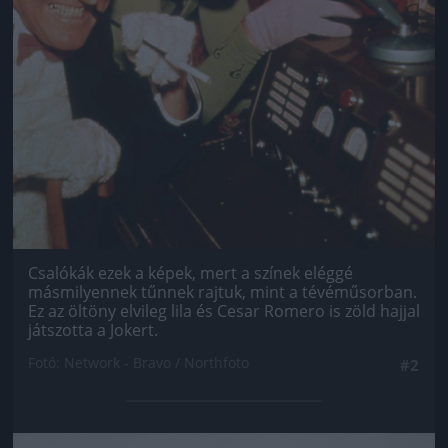
Csalókák ezek a képek, mert a színek eléggé
másmilyennek tűnnek rajtuk, mint a tévéműsorban.
Ez az öltöny elvileg lila és Cesar Romero is zöld hajjal
játszotta a Jokert.
Fotó: Network - Bravo / Northfoto
#2