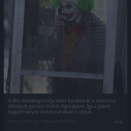
A film összekapcsolja Joker karakterét a szomorú-
tébolyult-gonosz bohóc figurájával, így a Jokert
hagyományos bohócruhában is látjuk.
Fotó: Jose Perez / MEGA / Northfoto
#18