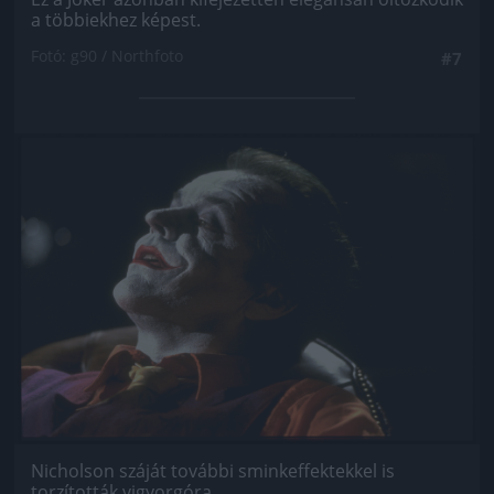
a többiekhez képest.
Fotó: g90 / Northfoto
#7
Jön még kép!
Nicholson száját további sminkeffektekkel is
torzították vigyorgóra.