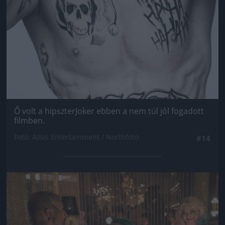
Ő volt a hipszterJoker ebben a nem túl jól fogadott
filmben.
Fotó: Atlas Entertainment / Northfoto
#14
Jön még kép!