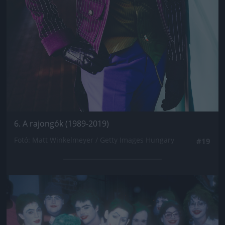
6. A rajongók (1989-2019)
Fotó: Matt Winkelmeyer / Getty Images Hungary
#19
Jön még kép!