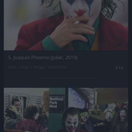
5. Joaquin Phoenix (Joker, 2019)
Fotó: Lrnyc / Mega / Northfoto
#16
Jön még kép!