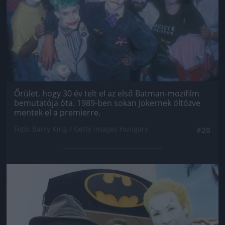
Őrület, hogy 30 év telt el az első Batman-mozifilm
bemutatója óta. 1989-ben sokan Jokernek öltözve
mentek el a premierre.
Fotó: Barry King / Getty Images Hungary
#20
Jön még kép!