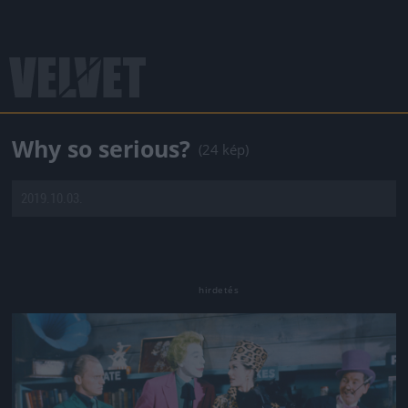
Why so serious?
(24 kép)
2019.10.03.
Jön még kép!