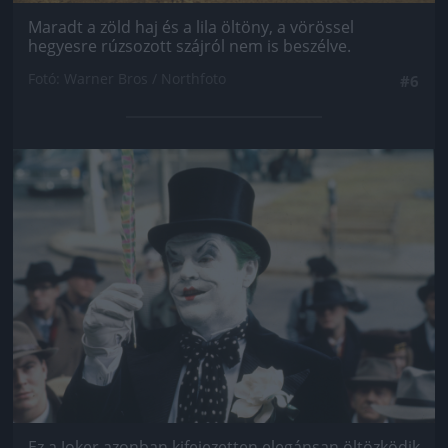
Maradt a zöld haj és a lila öltöny, a vörössel
hegyesre rúzsozott szájról nem is beszélve.
Fotó: Warner Bros / Northfoto
#6
Jön még kép!
Ez a Joker azonban kifejezetten elegánsan öltözködik