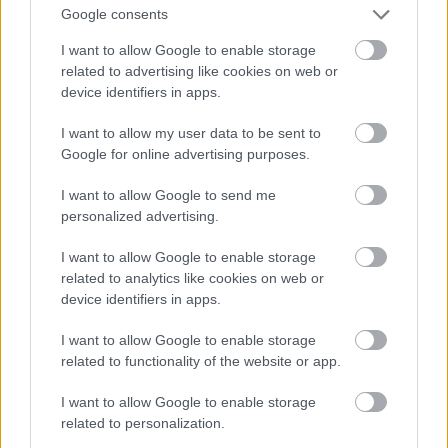
Google consents
És ő sminkelt a legrosszabbul: az egész el van
I want to allow Google to enable storage
kenődve.
related to advertising like cookies on web or
device identifiers in apps.
Fotó: DC Comics / Northfoto
#12
I want to allow my user data to be sent to
Google for online advertising purposes.
Jön még kép!
I want to allow Google to send me
personalized advertising.
I want to allow Google to enable storage
related to analytics like cookies on web or
device identifiers in apps.
I want to allow Google to enable storage
related to functionality of the website or app.
I want to allow Google to enable storage
related to personalization.