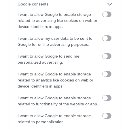
Google consents
És ő sminkelt a legrosszabbul: az egész el van
I want to allow Google to enable storage
kenődve.
related to advertising like cookies on web or
device identifiers in apps.
Fotó: DC Comics / Northfoto
#12
I want to allow my user data to be sent to
Google for online advertising purposes.
Jön még kép!
I want to allow Google to send me
personalized advertising.
I want to allow Google to enable storage
related to analytics like cookies on web or
device identifiers in apps.
I want to allow Google to enable storage
related to functionality of the website or app.
I want to allow Google to enable storage
related to personalization.