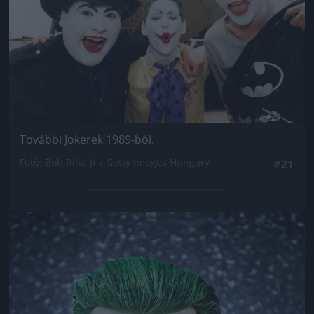
További Jokerek 1989-ből.
Fotó: Bob Riha Jr / Getty Images Hungary
#21
Jön még kép!