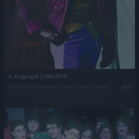
6. A rajongók (1989-2019)
Fotó: Matt Winkelmeyer / Getty Images Hungary
#19
Jön még kép!