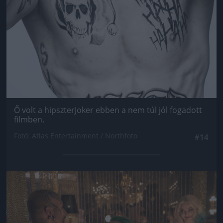
Ő volt a hipszterJoker ebben a nem túl jól fogadott
filmben.
Fotó: Atlas Entertainment / Northfoto
#14
Jön még kép!