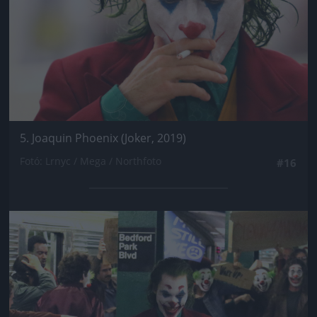
5. Joaquin Phoenix (Joker, 2019)
Fotó: Lrnyc / Mega / Northfoto
#16
Jön még kép!