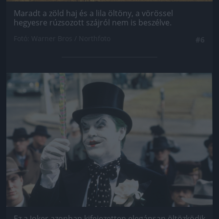
Maradt a zöld haj és a lila öltöny, a vörössel
hegyesre rúzsozott szájról nem is beszélve.
Fotó: Warner Bros / Northfoto
#6
Jön még kép!
Ez a Joker azonban kifejezetten elegánsan öltözködik