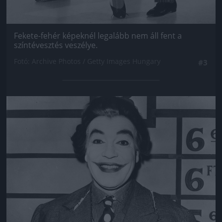
Fekete-fehér képeknél legalább nem áll fent a
színtévesztés veszélye.
Fotó: Archive Photos / Getty Images Hungary
#3
Jön még kép!