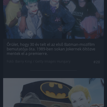
Őrület, hogy 30 év telt el az első Batman-mozifilm
bemutatója óta. 1989-ben sokan Jokernek öltözve
mentek el a premierre.
Fotó: Barry King / Getty Images Hungary
#20
Jön még kép!