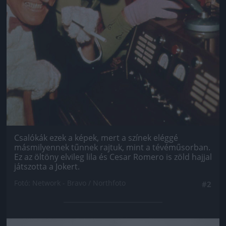
Csalókák ezek a képek, mert a színek eléggé
másmilyennek tűnnek rajtuk, mint a tévéműsorban.
Ez az öltöny elvileg lila és Cesar Romero is zöld hajjal
játszotta a Jokert.
Fotó: Network - Bravo / Northfoto
#2