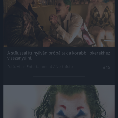
A stílussal itt nyilván próbáltak a korábbi Jokerekhez
visszanyúlni.
Fotó: Atlas Entertainment / Northfoto
#15
Jön még kép!