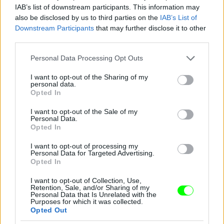
IAB’s list of downstream participants. This information may
also be disclosed by us to third parties on the
IAB’s List of
Downstream Participants
that may further disclose it to other
third parties.
Ledgeré volt az első hosszú hajú Joker.
Please note that this website/app uses one or more Google
Personal Data Processing Opt Outs
Fotó: DC Comics / Northfoto
#11
services and may gather and store information including but
not limited to your visit or usage behaviour. You may click to
I want to opt-out of the Sharing of my
personal data.
grant or deny consent to Google and its third-party tags to
Opted In
use your data for below specified purposes in below Google
consent section.
I want to opt-out of the Sale of my
Jön még kép!
Personal Data.
Opted In
I want to opt-out of processing my
Personal Data for Targeted Advertising.
Opted In
I want to opt-out of Collection, Use,
Retention, Sale, and/or Sharing of my
Personal Data that Is Unrelated with the
Purposes for which it was collected.
Opted Out