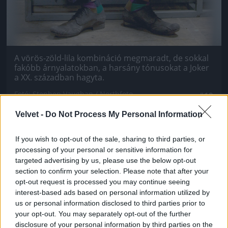
A vörös-zöld-lila kombináció megmaradt, de sokkal
fakóbb árnyalatokban, a harsány tónusokat a Joker
a XX. században hagyta.
Fotó: Stephen Vaughan / Northfoto
#10
Velvet -
Do Not Process My Personal Information
If you wish to opt-out of the sale, sharing to third parties, or
Jön még kép!
processing of your personal or sensitive information for
targeted advertising by us, please use the below opt-out
section to confirm your selection. Please note that after your
opt-out request is processed you may continue seeing
interest-based ads based on personal information utilized by
us or personal information disclosed to third parties prior to
your opt-out. You may separately opt-out of the further
disclosure of your personal information by third parties on the