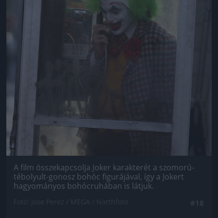
A film összekapcsolja Joker karakterét a szomorú-
tébolyult-gonosz bohóc figurájával, így a Jokert
hagyományos bohócruhában is látjuk.
Fotó: Jose Perez / MEGA / Northfoto
#18