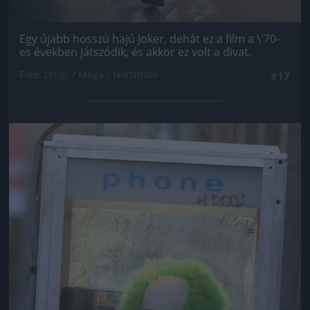
Egy újabb hosszú hajú Joker, dehát ez a film a \'70-
es években játszódik, és akkor ez volt a divat.
Fotó: Lrnyc / Mega / Northfoto
#17
Jön még kép!