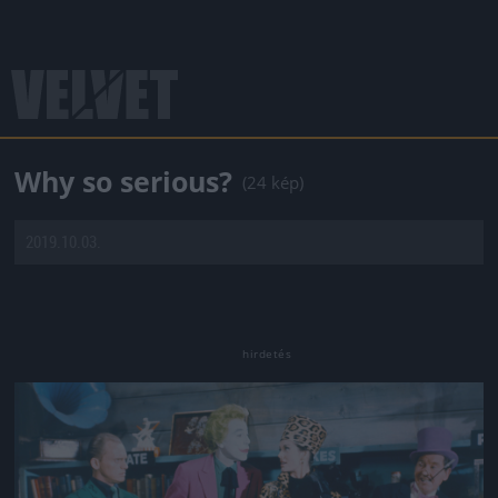
Why so serious?
(24 kép)
2019.10.03.
Jön még kép!