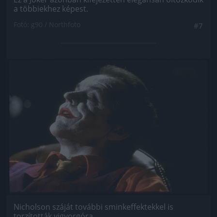
a többiekhez képest.
Fotó: g90 / Northfoto
#7
Jön még kép!
Nicholson száját további sminkeffektekkel is
torzították vigyorgóra.