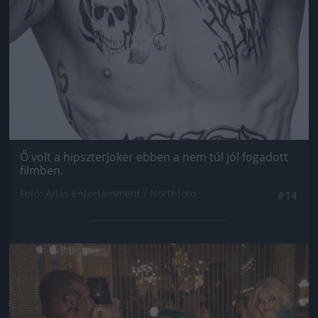
Ő volt a hipszterJoker ebben a nem túl jól fogadott
filmben.
Fotó: Atlas Entertainment / Northfoto
#14
Jön még kép!