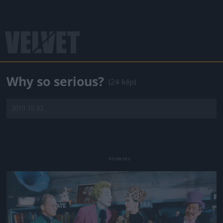
Why so serious?
(24 kép)
2019.10.03.
Jön még kép!