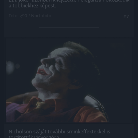
a többiekhez képest.
Fotó: g90 / Northfoto
#7
Jön még kép!
Nicholson száját további sminkeffektekkel is
torzították vigyorgóra.