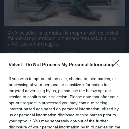
A vörös-zöld-lila kombináció megmaradt, de sokkal
fakóbb árnyalatokban, a harsány tónusokat a Joker
a XX. században hagyta.
Fotó: Stephen Vaughan / Northfoto
#10
Velvet -
Do Not Process My Personal Information
If you wish to opt-out of the sale, sharing to third parties, or
Jön még kép!
processing of your personal or sensitive information for
targeted advertising by us, please use the below opt-out
section to confirm your selection. Please note that after your
opt-out request is processed you may continue seeing
interest-based ads based on personal information utilized by
us or personal information disclosed to third parties prior to
your opt-out. You may separately opt-out of the further
disclosure of your personal information by third parties on the