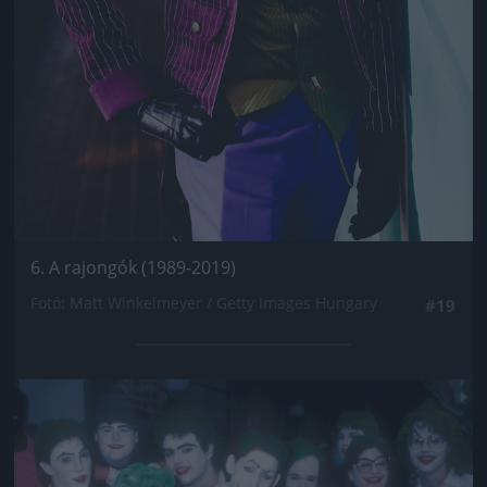
6. A rajongók (1989-2019)
Fotó: Matt Winkelmeyer / Getty Images Hungary
#19
Jön még kép!