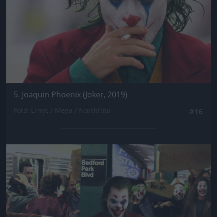
5. Joaquin Phoenix (Joker, 2019)
Fotó: Lrnyc / Mega / Northfoto
#16
Jön még kép!