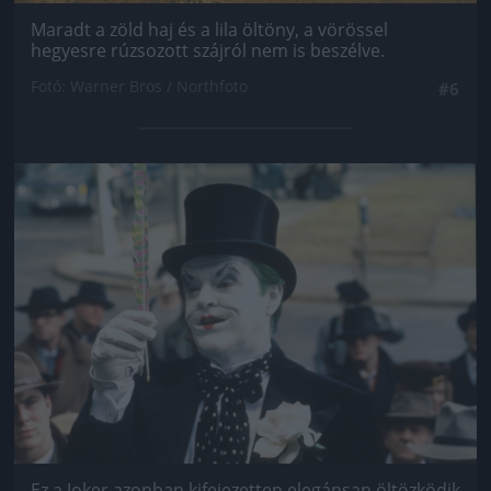
Maradt a zöld haj és a lila öltöny, a vörössel
hegyesre rúzsozott szájról nem is beszélve.
Fotó: Warner Bros / Northfoto
#6
Jön még kép!
Ez a Joker azonban kifejezetten elegánsan öltözködik