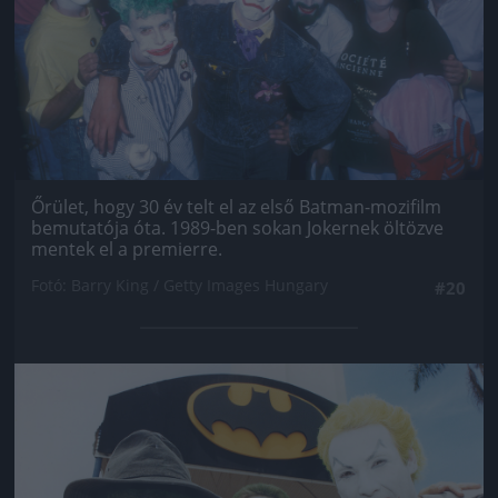
Őrület, hogy 30 év telt el az első Batman-mozifilm
bemutatója óta. 1989-ben sokan Jokernek öltözve
mentek el a premierre.
Fotó: Barry King / Getty Images Hungary
#20
Jön még kép!