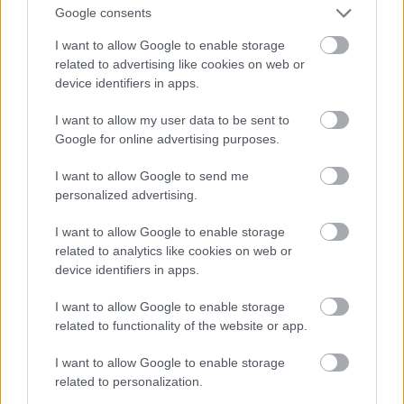
Google consents
És ő sminkelt a legrosszabbul: az egész el van
I want to allow Google to enable storage
kenődve.
related to advertising like cookies on web or
device identifiers in apps.
Fotó: DC Comics / Northfoto
#12
I want to allow my user data to be sent to
Google for online advertising purposes.
Jön még kép!
I want to allow Google to send me
personalized advertising.
I want to allow Google to enable storage
related to analytics like cookies on web or
device identifiers in apps.
I want to allow Google to enable storage
related to functionality of the website or app.
I want to allow Google to enable storage
related to personalization.