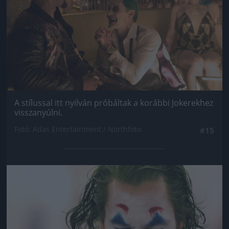
A stílussal itt nyilván próbáltak a korábbi Jokerekhez
visszanyúlni.
Fotó: Atlas Entertainment / Northfoto
#15
Jön még kép!