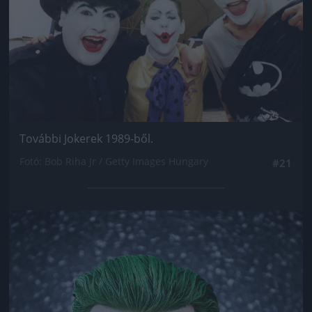
További Jokerek 1989-ből.
Fotó: Bob Riha Jr / Getty Images Hungary
#21
Jön még kép!