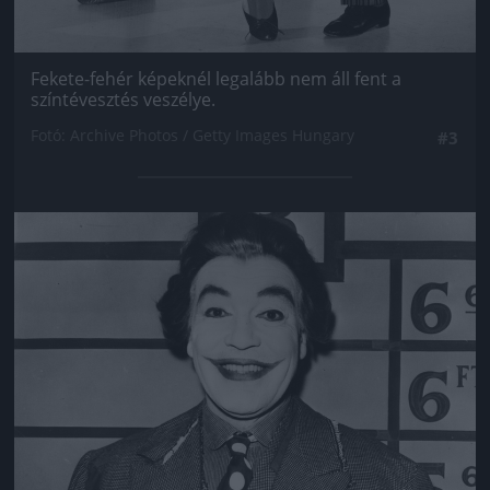
Fekete-fehér képeknél legalább nem áll fent a
színtévesztés veszélye.
Fotó: Archive Photos / Getty Images Hungary
#3
Jön még kép!