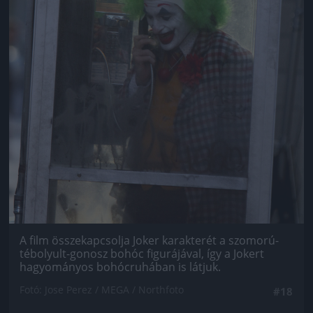
A film összekapcsolja Joker karakterét a szomorú-
tébolyult-gonosz bohóc figurájával, így a Jokert
hagyományos bohócruhában is látjuk.
Fotó: Jose Perez / MEGA / Northfoto
#18