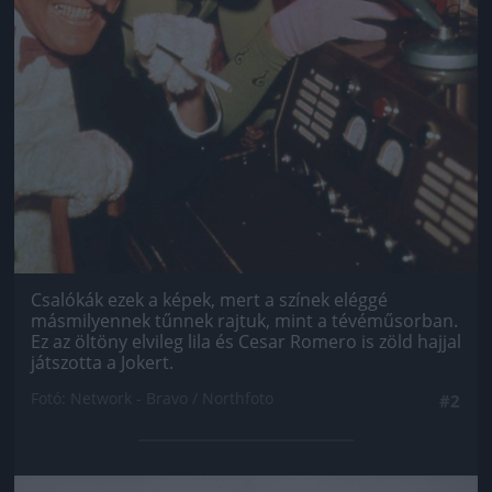
Csalókák ezek a képek, mert a színek eléggé
másmilyennek tűnnek rajtuk, mint a tévéműsorban.
Ez az öltöny elvileg lila és Cesar Romero is zöld hajjal
játszotta a Jokert.
Fotó: Network - Bravo / Northfoto
#2