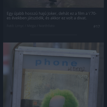
Egy újabb hosszú hajú Joker, dehát ez a film a \'70-
es években játszódik, és akkor ez volt a divat.
Fotó: Lrnyc / Mega / Northfoto
#17
Jön még kép!