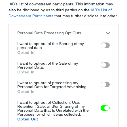
IAB’s list of downstream participants. This information may
also be disclosed by us to third parties on the
IAB’s List of
Downstream Participants
that may further disclose it to other
third parties.
Ledgeré volt az első hosszú hajú Joker.
Please note that this website/app uses one or more Google
Personal Data Processing Opt Outs
Fotó: DC Comics / Northfoto
#11
services and may gather and store information including but
not limited to your visit or usage behaviour. You may click to
I want to opt-out of the Sharing of my
personal data.
grant or deny consent to Google and its third-party tags to
Opted In
use your data for below specified purposes in below Google
consent section.
I want to opt-out of the Sale of my
Jön még kép!
Personal Data.
Opted In
I want to opt-out of processing my
Personal Data for Targeted Advertising.
Opted In
I want to opt-out of Collection, Use,
Retention, Sale, and/or Sharing of my
Personal Data that Is Unrelated with the
Purposes for which it was collected.
Opted Out