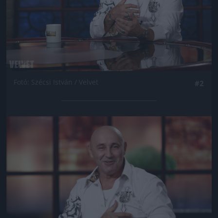
Fotó: Szécsi István / Velvet
#2
Jön még kép!