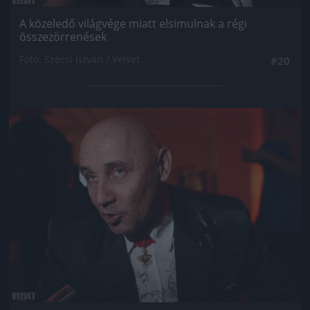
A közeledő világvége miatt elsimulnak a régi
összezörrenések
Fotó: Szécsi István / Velvet
#20
Jön még kép!