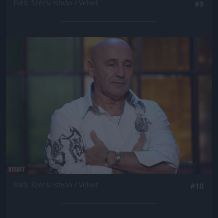
Fotó: Szécsi István / Velvet
#9
Jön még kép!
Fotó: Szécsi István / Velvet
#10