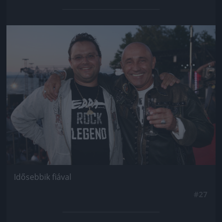
Jön még kép!
Idősebbik fiával
#27