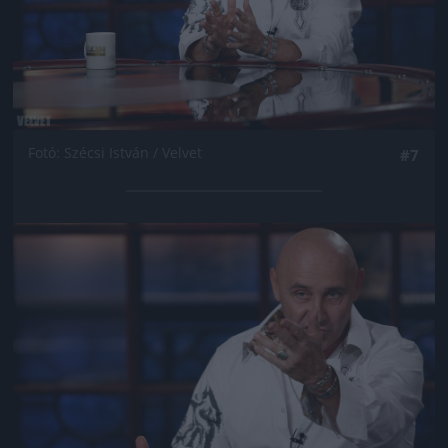
Fotó: Szécsi István / Velvet
#7
Jön még kép!