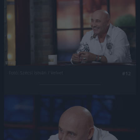
Fotó: Szécsi István / Velvet
#12
Jön még kép!