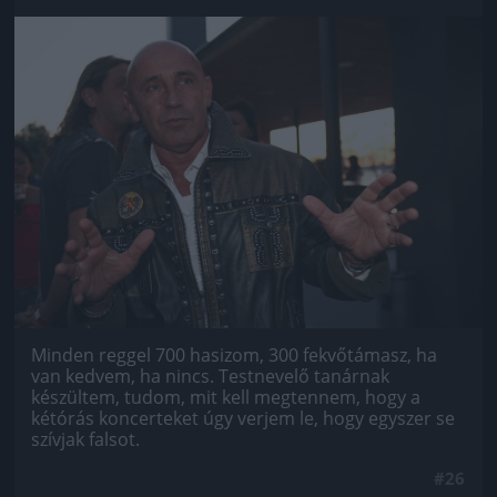
Jön még kép!
Minden reggel 700 hasizom, 300 fekvőtámasz, ha
van kedvem, ha nincs. Testnevelő tanárnak
készültem, tudom, mit kell megtennem, hogy a
kétórás koncerteket úgy verjem le, hogy egyszer se
szívjak falsot.
#26