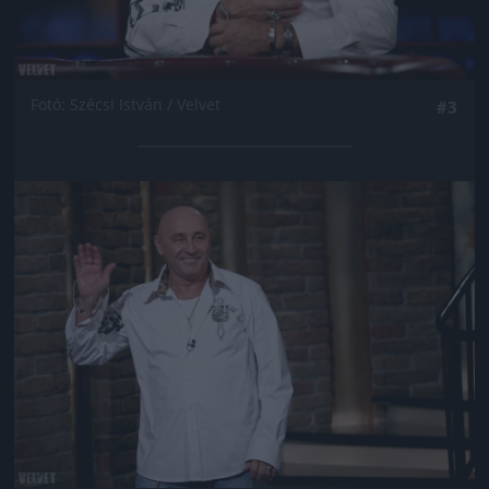
Fotó: Szécsi István / Velvet
#3
Jön még kép!