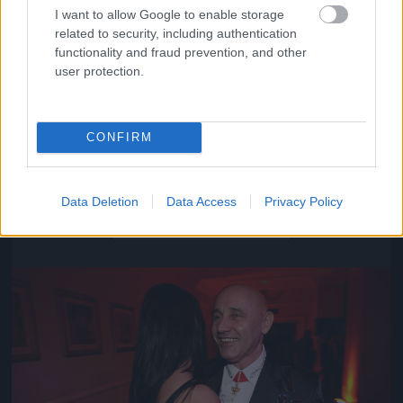
I want to allow Google to enable storage
related to security, including authentication
functionality and fraud prevention, and other
user protection.
CONFIRM
Közeledik az univerzum vége
Data Deletion
Data Access
Privacy Policy
Fotó: Szécsi István / Velvet
#16
Jön még kép!