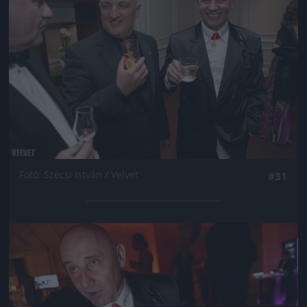
Fotó: Szécsi István / Velvet
#31
Jön még kép!