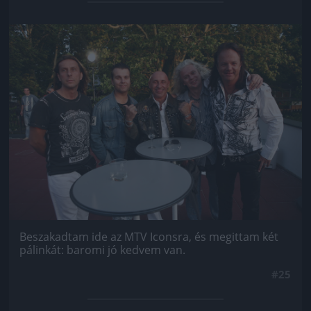
Jön még kép!
Beszakadtam ide az MTV Iconsra, és megittam két
pálinkát: baromi jó kedvem van.
#25