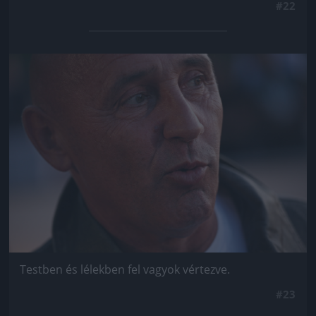
#22
Jön még kép!
Testben és lélekben fel vagyok vértezve.
#23