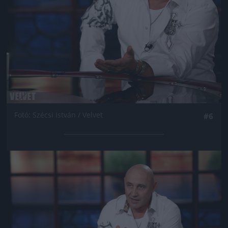
Fotó: Szécsi István / Velvet
#6
Jön még kép!