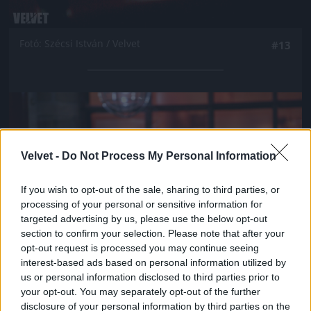
Fotó: Szécsi István / Velvet
#13
Jön még kép!
Velvet -
Do Not Process My Personal Information
If you wish to opt-out of the sale, sharing to third parties, or
processing of your personal or sensitive information for
targeted advertising by us, please use the below opt-out
section to confirm your selection. Please note that after your
opt-out request is processed you may continue seeing
interest-based ads based on personal information utilized by
us or personal information disclosed to third parties prior to
your opt-out. You may separately opt-out of the further
Fotó: Szécsi István / Velvet
#14
disclosure of your personal information by third parties on the