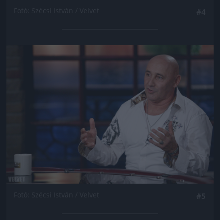
Fotó: Szécsi István / Velvet
#4
Jön még kép!
Fotó: Szécsi István / Velvet
#5