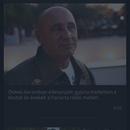
Jön még kép!
Ötéves koromban édesanyám gyúrta mellettem a
tésztát és énekelt a Pacsirta rádió mellett.
#28