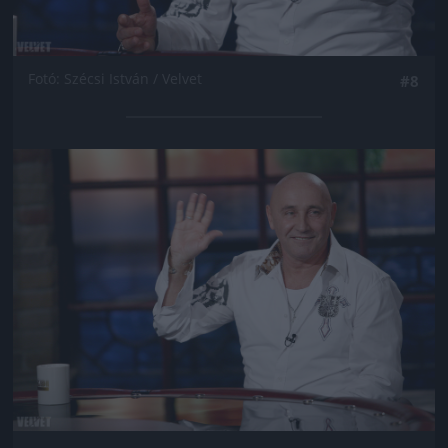
Fotó: Szécsi István / Velvet
#8
Jön még kép!