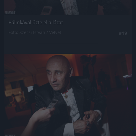
Pálinkával űzte el a lázat
Fotó: Szécsi István / Velvet
#19
Jön még kép!