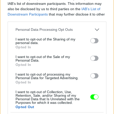
IAB’s list of downstream participants. This information may
also be disclosed by us to third parties on the
IAB’s List of
Downstream Participants
that may further disclose it to other
third parties.
Jön még kép!
Please note that this website/app uses one or more Google
Personal Data Processing Opt Outs
services and may gather and store information including but
not limited to your visit or usage behaviour. You may click to
I want to opt-out of the Sharing of my
personal data.
grant or deny consent to Google and its third-party tags to
Opted In
use your data for below specified purposes in below Google
consent section.
I want to opt-out of the Sale of my
Personal Data.
Opted In
I want to opt-out of processing my
Personal Data for Targeted Advertising.
Opted In
I want to opt-out of Collection, Use,
Retention, Sale, and/or Sharing of my
Personal Data that Is Unrelated with the
Purposes for which it was collected.
Opted Out