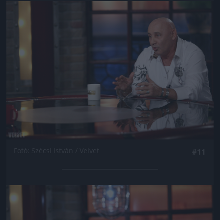
Jön még kép!
Fotó: Szécsi István / Velvet
#11
Jön még kép!