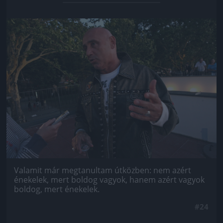
Jön még kép!
Valamit már megtanultam útközben: nem azért
énekelek, mert boldog vagyok, hanem azért vagyok
boldog, mert énekelek.
#24