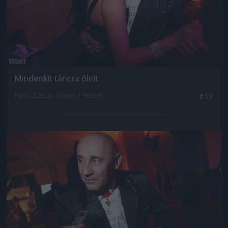
Mindenkit táncra ölelt
Fotó: Szécsi István / Velvet
#17
Jön még kép!