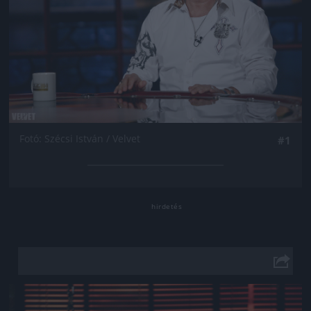
Fotó: Szécsi István / Velvet
#1
Jön még kép!