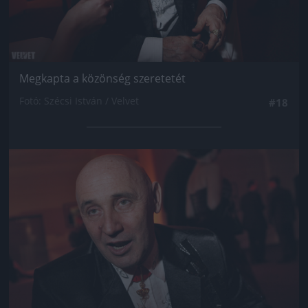
Megkapta a közönség szeretetét
Fotó: Szécsi István / Velvet
#18
Jön még kép!