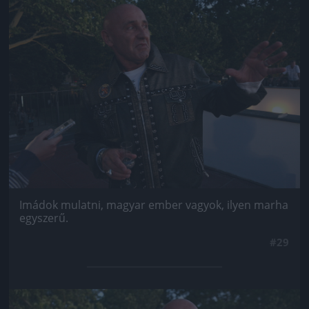
Jön még kép!
Imádok mulatni, magyar ember vagyok, ilyen marha
egyszerű.
#29
Jön még kép!