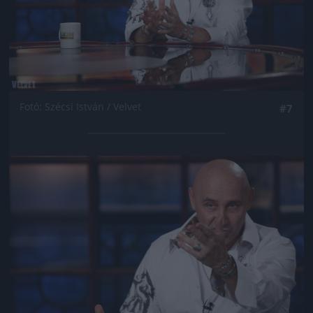
Fotó: Szécsi István / Velvet
#7
Jön még kép!