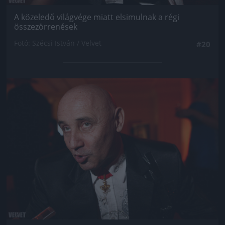
A közeledő világvége miatt elsimulnak a régi
összezörrenések
Fotó: Szécsi István / Velvet
#20
Jön még kép!