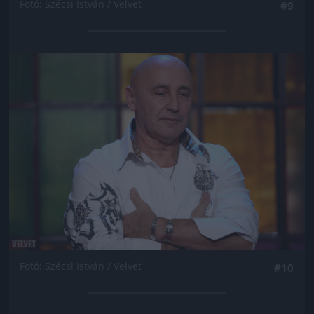
Fotó: Szécsi István / Velvet
#9
Jön még kép!
Fotó: Szécsi István / Velvet
#10