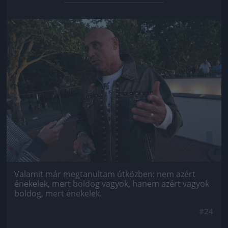
Jön még kép!
Valamit már megtanultam útközben: nem azért
énekelek, mert boldog vagyok, hanem azért vagyok
boldog, mert énekelek.
#24