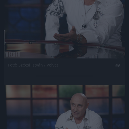
Fotó: Szécsi István / Velvet
#6
Jön még kép!