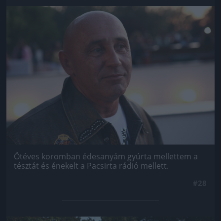
Jön még kép!
Ötéves koromban édesanyám gyúrta mellettem a
tésztát és énekelt a Pacsirta rádió mellett.
#28