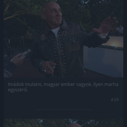
Jön még kép!
Imádok mulatni, magyar ember vagyok, ilyen marha
egyszerű.
#29
Jön még kép!