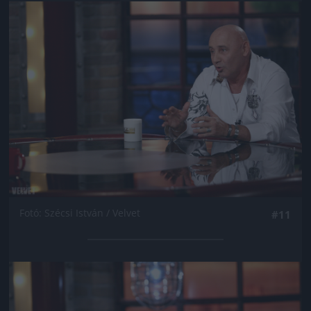
Jön még kép!
Fotó: Szécsi István / Velvet
#11
Jön még kép!