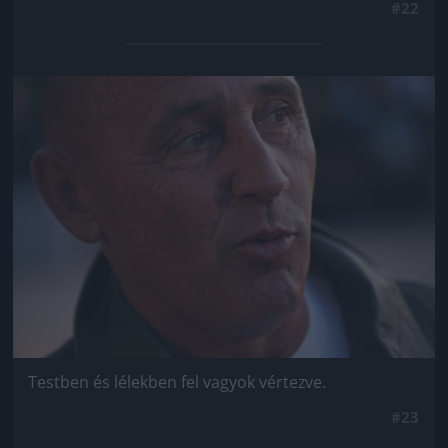
#22
Jön még kép!
Testben és lélekben fel vagyok vértezve.
#23