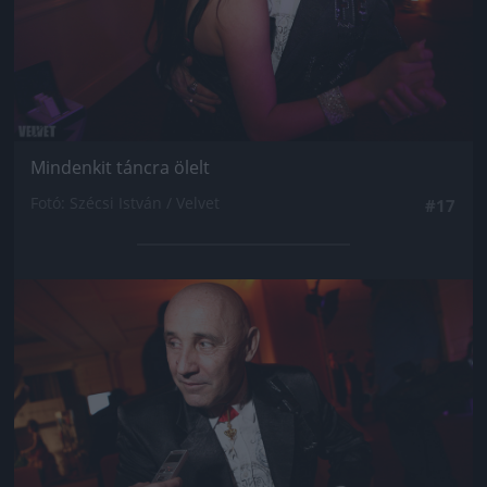
Mindenkit táncra ölelt
Fotó: Szécsi István / Velvet
#17
Jön még kép!