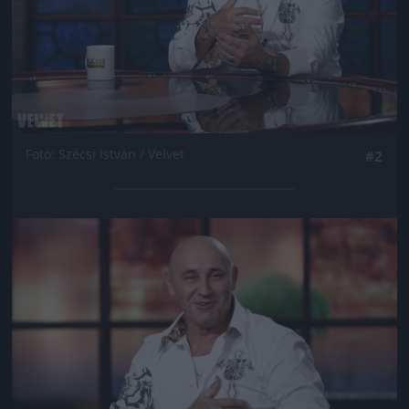
Fotó: Szécsi István / Velvet
#2
Jön még kép!