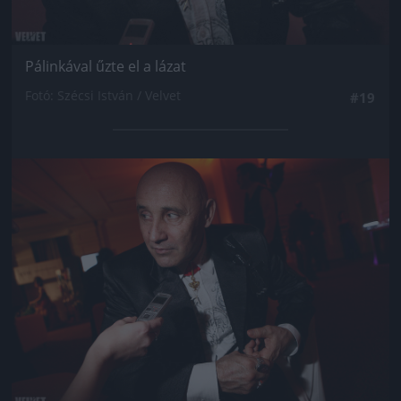
Pálinkával űzte el a lázat
Fotó: Szécsi István / Velvet
#19
Jön még kép!