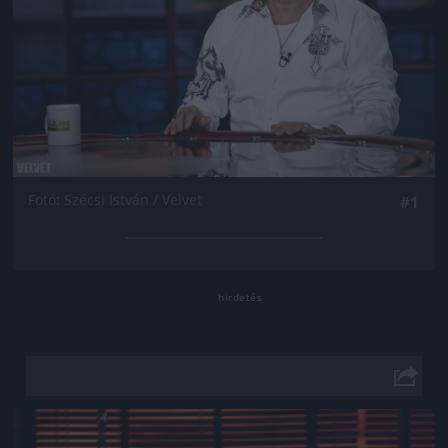
Fotó: Szécsi István / Velvet
#1
Jön még kép!