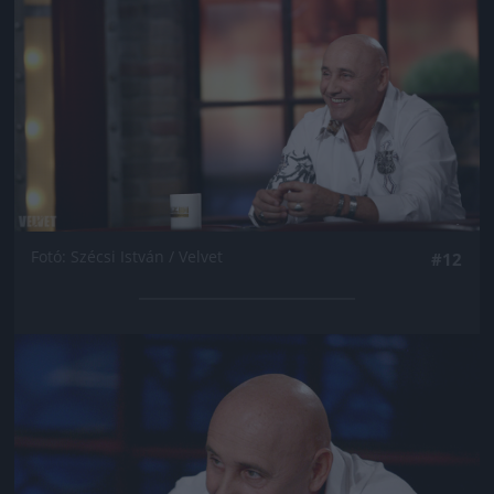
Fotó: Szécsi István / Velvet
#12
Jön még kép!