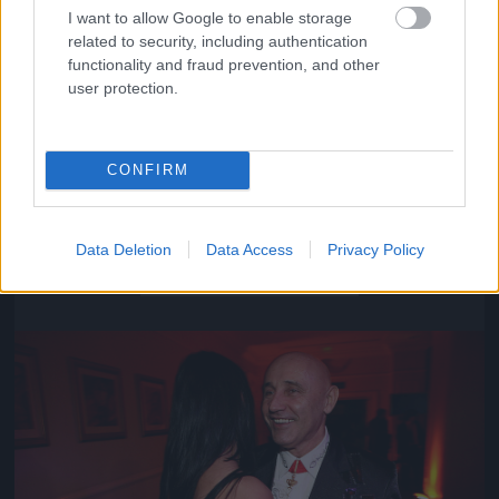
I want to allow Google to enable storage
related to security, including authentication
functionality and fraud prevention, and other
user protection.
CONFIRM
Közeledik az univerzum vége
Data Deletion
Data Access
Privacy Policy
Fotó: Szécsi István / Velvet
#16
Jön még kép!