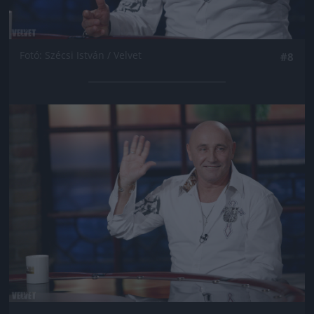
Fotó: Szécsi István / Velvet
#8
Jön még kép!