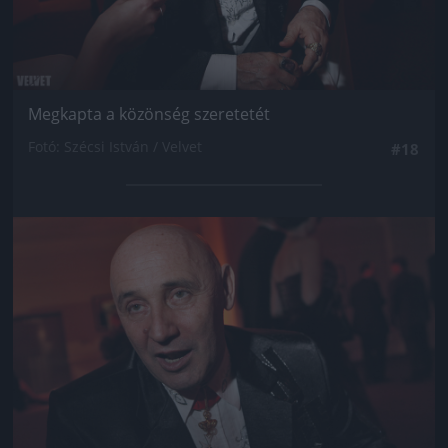
Megkapta a közönség szeretetét
Fotó: Szécsi István / Velvet
#18
Jön még kép!