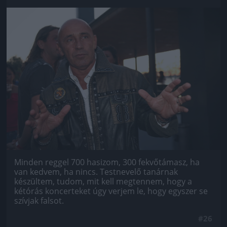
Jön még kép!
Minden reggel 700 hasizom, 300 fekvőtámasz, ha
van kedvem, ha nincs. Testnevelő tanárnak
készültem, tudom, mit kell megtennem, hogy a
kétórás koncerteket úgy verjem le, hogy egyszer se
szívjak falsot.
#26