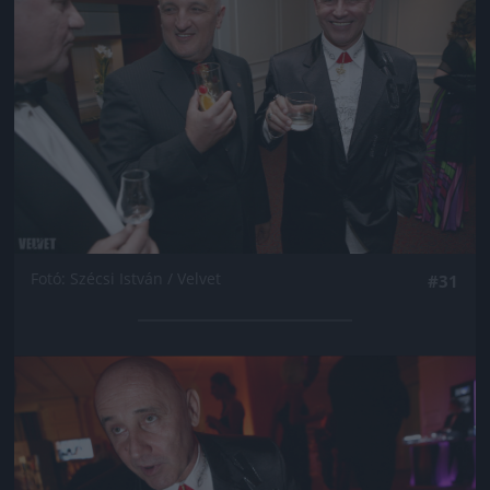
Fotó: Szécsi István / Velvet
#31
Jön még kép!