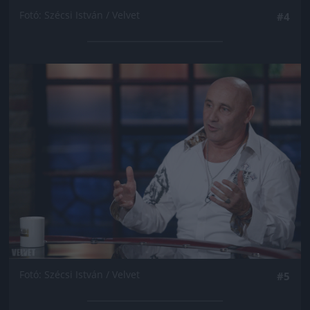
Fotó: Szécsi István / Velvet
#4
Jön még kép!
Fotó: Szécsi István / Velvet
#5