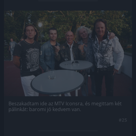
Jön még kép!
Beszakadtam ide az MTV Iconsra, és megittam két
pálinkát: baromi jó kedvem van.
#25