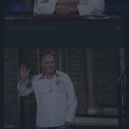
Fotó: Szécsi István / Velvet
#3
Jön még kép!