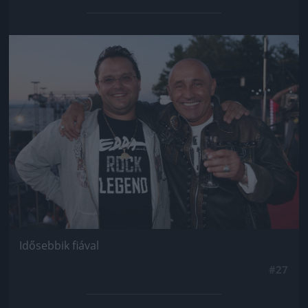
Jön még kép!
Idősebbik fiával
#27