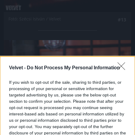
Fotó: Szécsi István / Velvet
#13
Jön még kép!
Velvet -
Do Not Process My Personal Information
If you wish to opt-out of the sale, sharing to third parties, or
processing of your personal or sensitive information for
targeted advertising by us, please use the below opt-out
section to confirm your selection. Please note that after your
opt-out request is processed you may continue seeing
interest-based ads based on personal information utilized by
us or personal information disclosed to third parties prior to
your opt-out. You may separately opt-out of the further
Fotó: Szécsi István / Velvet
#14
disclosure of your personal information by third parties on the