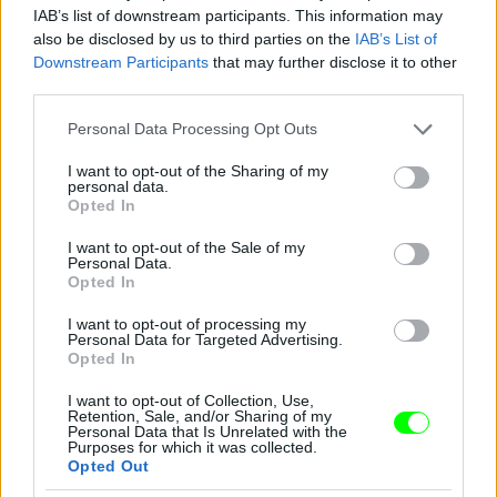
IAB’s list of downstream participants. This information may
also be disclosed by us to third parties on the
IAB’s List of
Downstream Participants
that may further disclose it to other
third parties.
Jön még kép!
Please note that this website/app uses one or more Google
Personal Data Processing Opt Outs
services and may gather and store information including but
not limited to your visit or usage behaviour. You may click to
I want to opt-out of the Sharing of my
personal data.
grant or deny consent to Google and its third-party tags to
Opted In
use your data for below specified purposes in below Google
consent section.
I want to opt-out of the Sale of my
Personal Data.
Opted In
I want to opt-out of processing my
Personal Data for Targeted Advertising.
Opted In
I want to opt-out of Collection, Use,
Retention, Sale, and/or Sharing of my
Personal Data that Is Unrelated with the
Purposes for which it was collected.
Opted Out