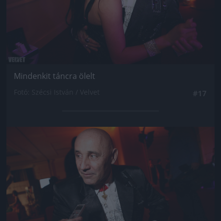
Mindenkit táncra ölelt
Fotó: Szécsi István / Velvet
#17
Jön még kép!