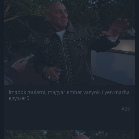
Jön még kép!
Imádok mulatni, magyar ember vagyok, ilyen marha
egyszerű.
#29
Jön még kép!