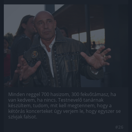
Jön még kép!
Minden reggel 700 hasizom, 300 fekvőtámasz, ha
van kedvem, ha nincs. Testnevelő tanárnak
készültem, tudom, mit kell megtennem, hogy a
kétórás koncerteket úgy verjem le, hogy egyszer se
szívjak falsot.
#26