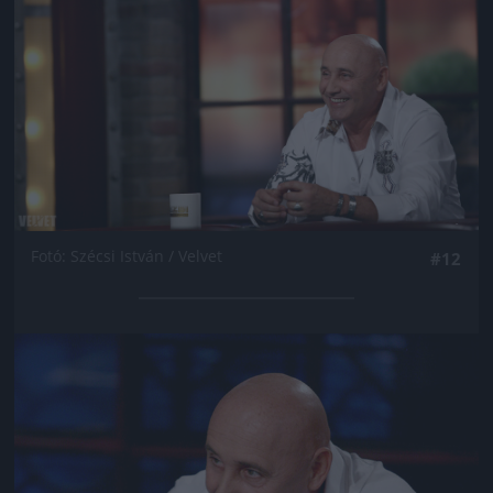
Fotó: Szécsi István / Velvet
#12
Jön még kép!