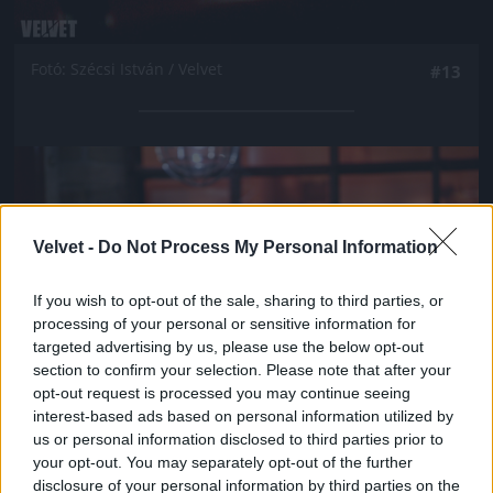
Fotó: Szécsi István / Velvet
#13
Jön még kép!
Velvet -
Do Not Process My Personal Information
If you wish to opt-out of the sale, sharing to third parties, or
processing of your personal or sensitive information for
targeted advertising by us, please use the below opt-out
section to confirm your selection. Please note that after your
opt-out request is processed you may continue seeing
interest-based ads based on personal information utilized by
us or personal information disclosed to third parties prior to
your opt-out. You may separately opt-out of the further
Fotó: Szécsi István / Velvet
#14
disclosure of your personal information by third parties on the