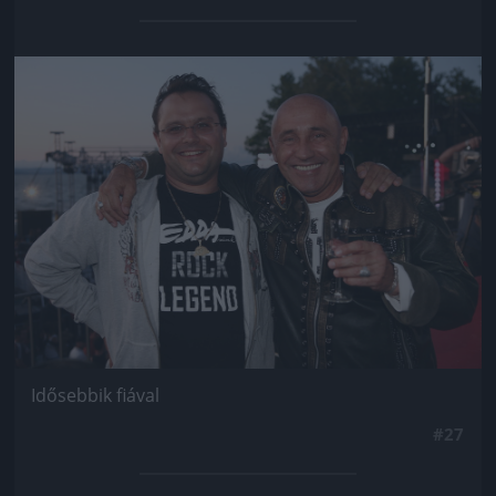
Jön még kép!
Idősebbik fiával
#27