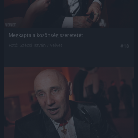
Megkapta a közönség szeretetét
Fotó: Szécsi István / Velvet
#18
Jön még kép!