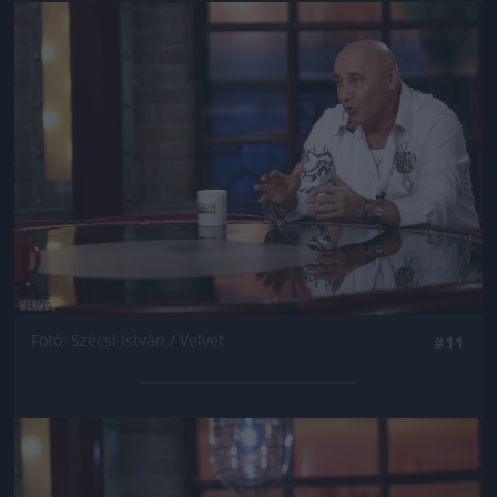
Jön még kép!
Fotó: Szécsi István / Velvet
#11
Jön még kép!