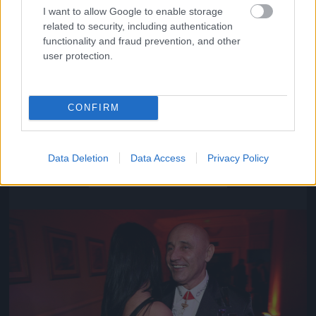
I want to allow Google to enable storage
related to security, including authentication
functionality and fraud prevention, and other
user protection.
CONFIRM
Közeledik az univerzum vége
Data Deletion
Data Access
Privacy Policy
Fotó: Szécsi István / Velvet
#16
Jön még kép!