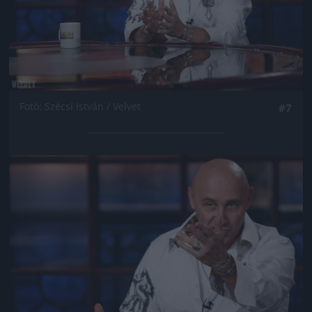
Fotó: Szécsi István / Velvet
#7
Jön még kép!