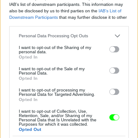
IAB’s list of downstream participants. This information may
also be disclosed by us to third parties on the
IAB’s List of
Downstream Participants
that may further disclose it to other
third parties.
Jön még kép!
Please note that this website/app uses one or more Google
Personal Data Processing Opt Outs
services and may gather and store information including but
not limited to your visit or usage behaviour. You may click to
I want to opt-out of the Sharing of my
personal data.
grant or deny consent to Google and its third-party tags to
Opted In
use your data for below specified purposes in below Google
consent section.
I want to opt-out of the Sale of my
Personal Data.
Opted In
I want to opt-out of processing my
Personal Data for Targeted Advertising.
Opted In
I want to opt-out of Collection, Use,
Retention, Sale, and/or Sharing of my
Personal Data that Is Unrelated with the
Purposes for which it was collected.
Opted Out