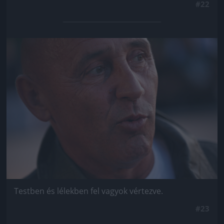
#22
Jön még kép!
Testben és lélekben fel vagyok vértezve.
#23