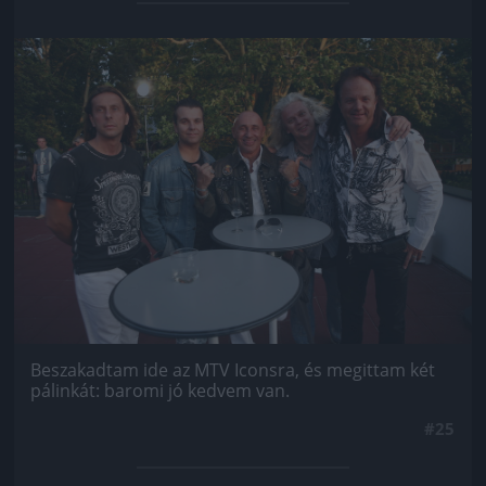
Jön még kép!
Beszakadtam ide az MTV Iconsra, és megittam két
pálinkát: baromi jó kedvem van.
#25