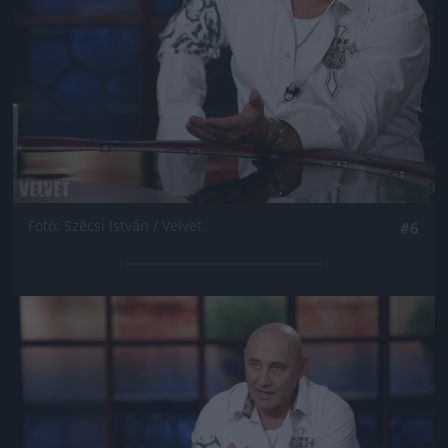
Fotó: Szécsi István / Velvet
#6
Jön még kép!