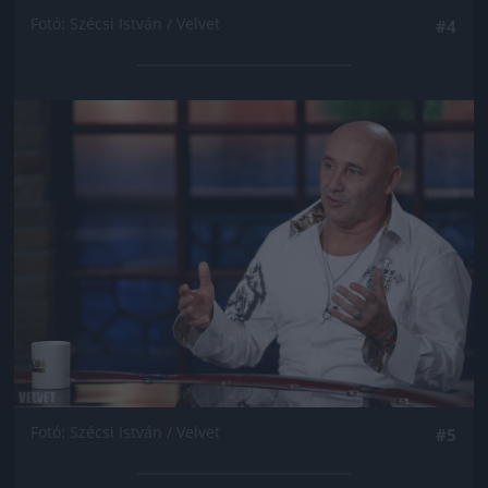
Fotó: Szécsi István / Velvet
#4
Jön még kép!
Fotó: Szécsi István / Velvet
#5