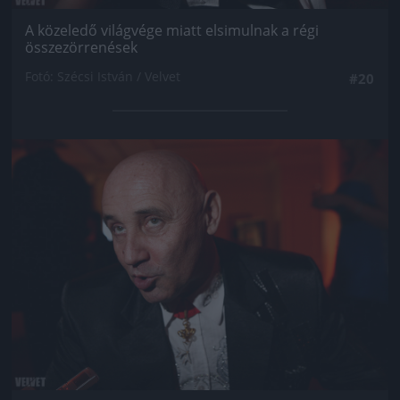
A közeledő világvége miatt elsimulnak a régi
összezörrenések
Fotó: Szécsi István / Velvet
#20
Jön még kép!