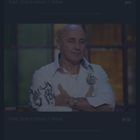
Fotó: Szécsi István / Velvet
#9
Jön még kép!
Fotó: Szécsi István / Velvet
#10