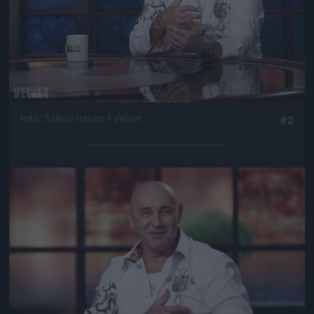
Fotó: Szécsi István / Velvet
#2
Jön még kép!