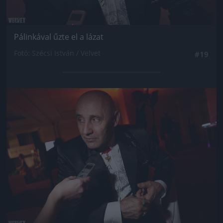
Pálinkával űzte el a lázat
Fotó: Szécsi István / Velvet
#19
Jön még kép!