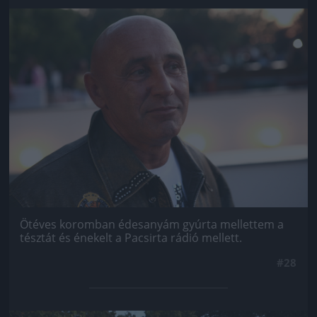
Jön még kép!
Ötéves koromban édesanyám gyúrta mellettem a
tésztát és énekelt a Pacsirta rádió mellett.
#28