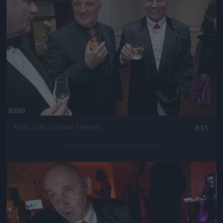
Fotó: Szécsi István / Velvet
#31
Jön még kép!