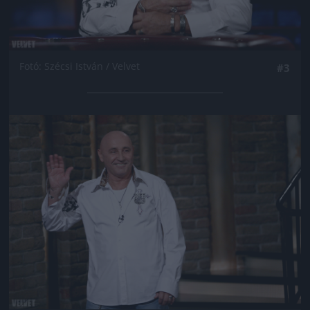
Fotó: Szécsi István / Velvet
#3
Jön még kép!