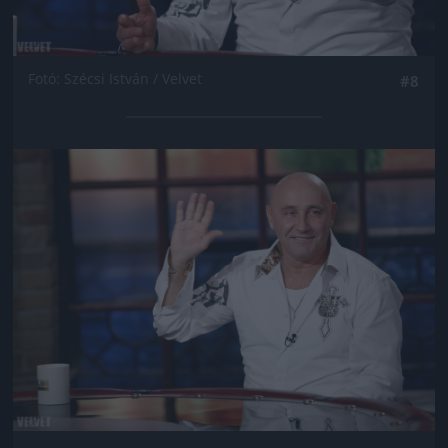
Fotó: Szécsi István / Velvet
#8
Jön még kép!