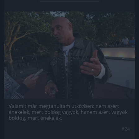
Jön még kép!
Valamit már megtanultam útközben: nem azért
énekelek, mert boldog vagyok, hanem azért vagyok
boldog, mert énekelek.
#24