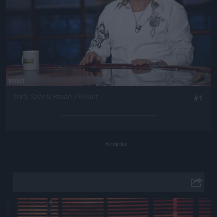
Fotó: Szécsi István / Velvet
#1
Jön még kép!