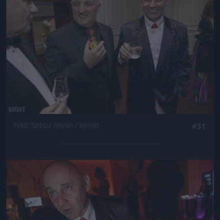
Fotó: Szécsi István / Velvet
#31
Jön még kép!