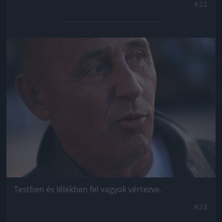
#22
Jön még kép!
Testben és lélekben fel vagyok vértezve.
#23