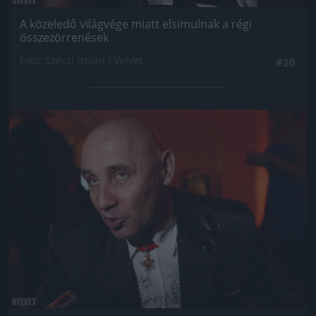
A közeledő világvége miatt elsimulnak a régi
összezörrenések
Fotó: Szécsi István / Velvet
#20
Jön még kép!