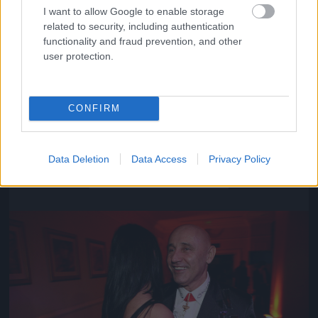
I want to allow Google to enable storage
related to security, including authentication
functionality and fraud prevention, and other
user protection.
CONFIRM
Közeledik az univerzum vége
Data Deletion
Data Access
Privacy Policy
Fotó: Szécsi István / Velvet
#16
Jön még kép!