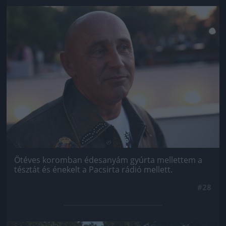
Jön még kép!
Ötéves koromban édesanyám gyúrta mellettem a
tésztát és énekelt a Pacsirta rádió mellett.
#28