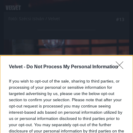
Fotó: Szécsi István / Velvet
#13
Jön még kép!
Velvet -
Do Not Process My Personal Information
If you wish to opt-out of the sale, sharing to third parties, or
processing of your personal or sensitive information for
targeted advertising by us, please use the below opt-out
section to confirm your selection. Please note that after your
opt-out request is processed you may continue seeing
interest-based ads based on personal information utilized by
us or personal information disclosed to third parties prior to
your opt-out. You may separately opt-out of the further
Fotó: Szécsi István / Velvet
#14
disclosure of your personal information by third parties on the