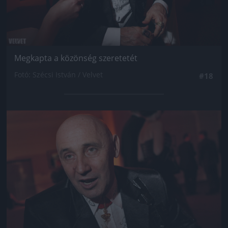
Megkapta a közönség szeretetét
Fotó: Szécsi István / Velvet
#18
Jön még kép!