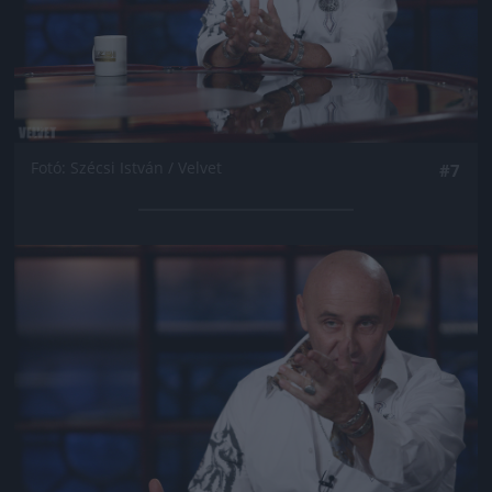
Fotó: Szécsi István / Velvet
#7
Jön még kép!