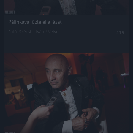
Pálinkával űzte el a lázat
Fotó: Szécsi István / Velvet
#19
Jön még kép!