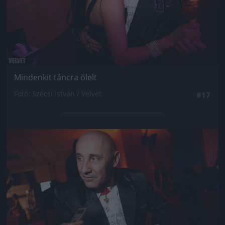
Mindenkit táncra ölelt
Fotó: Szécsi István / Velvet
#17
Jön még kép!