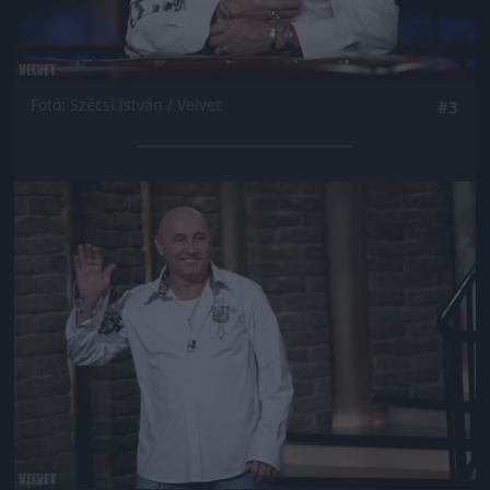
Fotó: Szécsi István / Velvet
#3
Jön még kép!