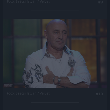
Fotó: Szécsi István / Velvet
#9
Jön még kép!
Fotó: Szécsi István / Velvet
#10