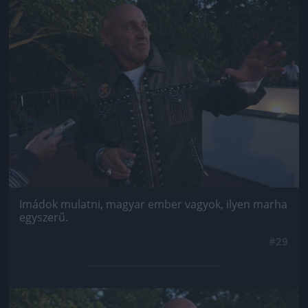
Jön még kép!
Imádok mulatni, magyar ember vagyok, ilyen marha
egyszerű.
#29
Jön még kép!