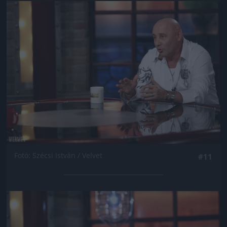
Jön még kép!
Fotó: Szécsi István / Velvet
#11
Jön még kép!