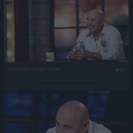
Fotó: Szécsi István / Velvet
#12
Jön még kép!