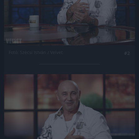
Fotó: Szécsi István / Velvet
#2
Jön még kép!