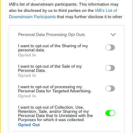
IAB’s list of downstream participants. This information may
also be disclosed by us to third parties on the
IAB’s List of
Downstream Participants
that may further disclose it to other
third parties.
Jön még kép!
Please note that this website/app uses one or more Google
Personal Data Processing Opt Outs
services and may gather and store information including but
not limited to your visit or usage behaviour. You may click to
I want to opt-out of the Sharing of my
personal data.
grant or deny consent to Google and its third-party tags to
Opted In
use your data for below specified purposes in below Google
consent section.
I want to opt-out of the Sale of my
Personal Data.
Opted In
I want to opt-out of processing my
Personal Data for Targeted Advertising.
Opted In
I want to opt-out of Collection, Use,
Retention, Sale, and/or Sharing of my
Personal Data that Is Unrelated with the
Purposes for which it was collected.
Opted Out