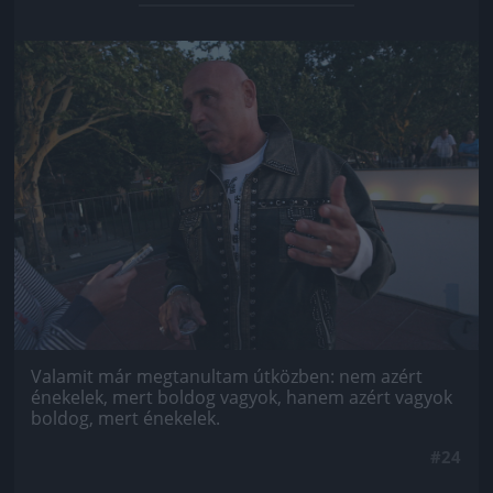
Jön még kép!
Valamit már megtanultam útközben: nem azért
énekelek, mert boldog vagyok, hanem azért vagyok
boldog, mert énekelek.
#24