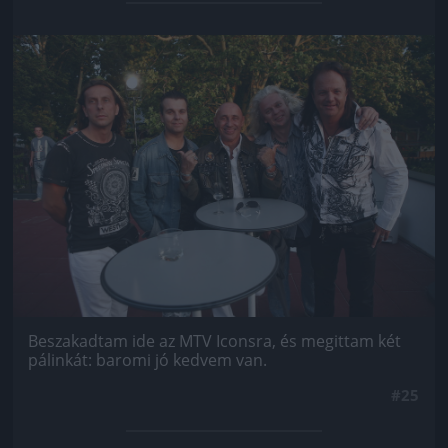
Jön még kép!
Beszakadtam ide az MTV Iconsra, és megittam két
pálinkát: baromi jó kedvem van.
#25