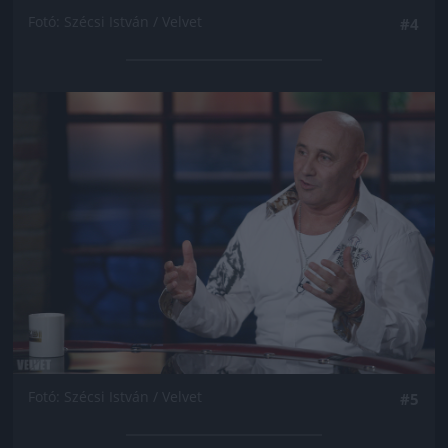
Fotó: Szécsi István / Velvet
#4
Jön még kép!
Fotó: Szécsi István / Velvet
#5