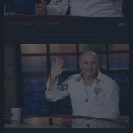
Fotó: Szécsi István / Velvet
#8
Jön még kép!