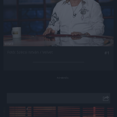
Fotó: Szécsi István / Velvet
#1
Jön még kép!