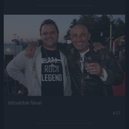
Jön még kép!
Idősebbik fiával
#27