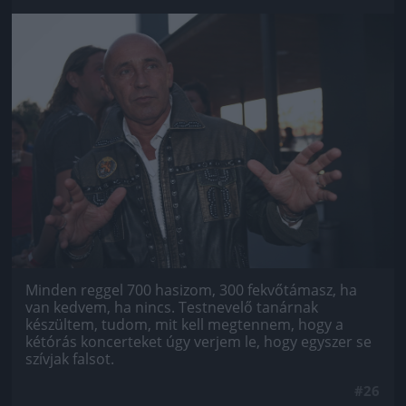
Jön még kép!
Minden reggel 700 hasizom, 300 fekvőtámasz, ha
van kedvem, ha nincs. Testnevelő tanárnak
készültem, tudom, mit kell megtennem, hogy a
kétórás koncerteket úgy verjem le, hogy egyszer se
szívjak falsot.
#26