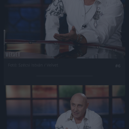
Fotó: Szécsi István / Velvet
#6
Jön még kép!