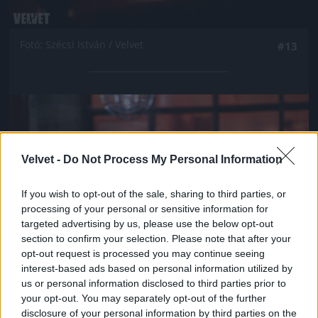
Fotó: Szécsi István / Velvet
#13
Jön még kép!
Velvet -
Do Not Process My Personal Information
If you wish to opt-out of the sale, sharing to third parties, or
processing of your personal or sensitive information for
targeted advertising by us, please use the below opt-out
section to confirm your selection. Please note that after your
opt-out request is processed you may continue seeing
interest-based ads based on personal information utilized by
us or personal information disclosed to third parties prior to
your opt-out. You may separately opt-out of the further
Fotó: Szécsi István / Velvet
#14
disclosure of your personal information by third parties on the