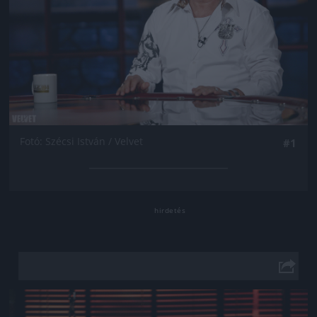
Fotó: Szécsi István / Velvet
#1
Jön még kép!