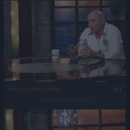
Jön még kép!
Fotó: Szécsi István / Velvet
#11
Jön még kép!