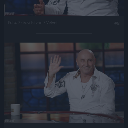
Fotó: Szécsi István / Velvet
#8
Jön még kép!