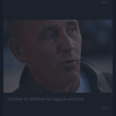
#22
Jön még kép!
Testben és lélekben fel vagyok vértezve.
#23