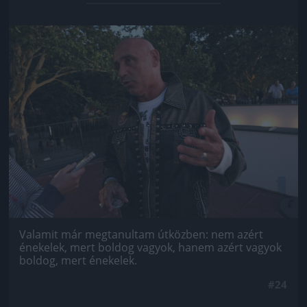
Jön még kép!
Valamit már megtanultam útközben: nem azért
énekelek, mert boldog vagyok, hanem azért vagyok
boldog, mert énekelek.
#24