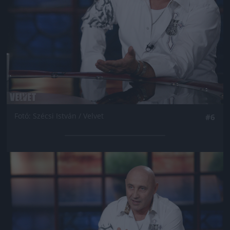
Fotó: Szécsi István / Velvet
#6
Jön még kép!