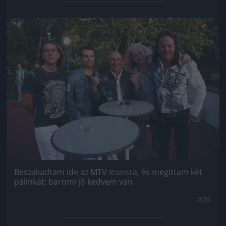
Jön még kép!
Beszakadtam ide az MTV Iconsra, és megittam két
pálinkát: baromi jó kedvem van.
#25