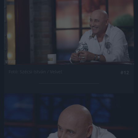
Fotó: Szécsi István / Velvet
#12
Jön még kép!