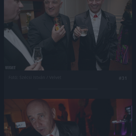
Fotó: Szécsi István / Velvet
#31
Jön még kép!