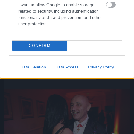
I want to allow Google to enable storage
related to security, including authentication
functionality and fraud prevention, and other
user protection.
CONFIRM
Közeledik az univerzum vége
Data Deletion
Data Access
Privacy Policy
Fotó: Szécsi István / Velvet
#16
Jön még kép!