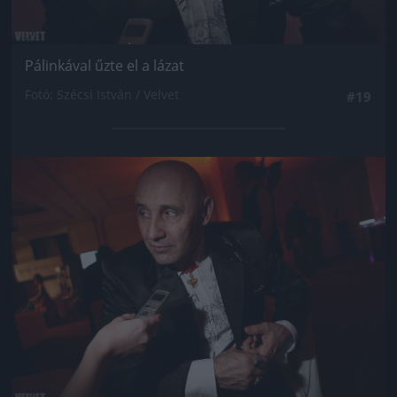
Pálinkával űzte el a lázat
Fotó: Szécsi István / Velvet
#19
Jön még kép!