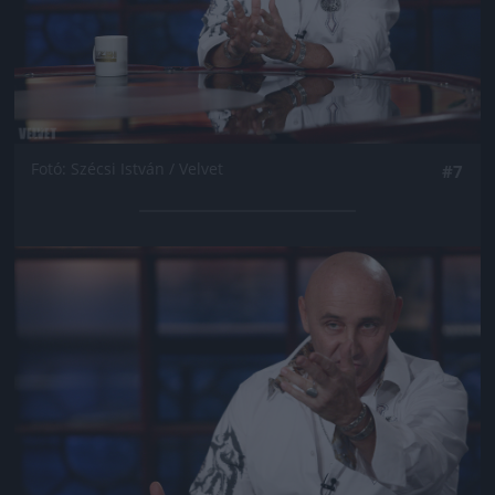
Fotó: Szécsi István / Velvet
#7
Jön még kép!