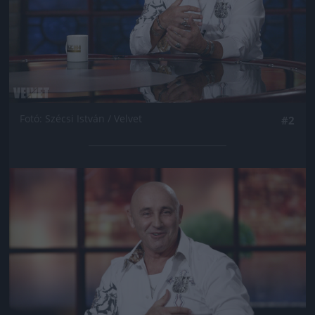
Fotó: Szécsi István / Velvet
#2
Jön még kép!