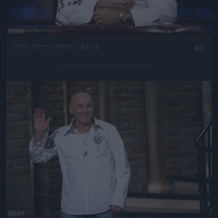
Fotó: Szécsi István / Velvet
#3
Jön még kép!