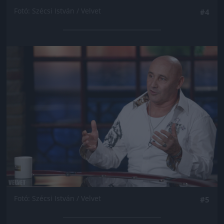
Fotó: Szécsi István / Velvet
#4
Jön még kép!
Fotó: Szécsi István / Velvet
#5