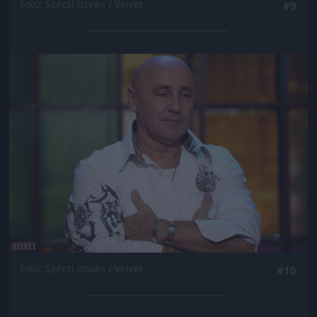
Fotó: Szécsi István / Velvet
#9
Jön még kép!
Fotó: Szécsi István / Velvet
#10