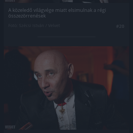
A közeledő világvége miatt elsimulnak a régi
összezörrenések
Fotó: Szécsi István / Velvet
#20
Jön még kép!