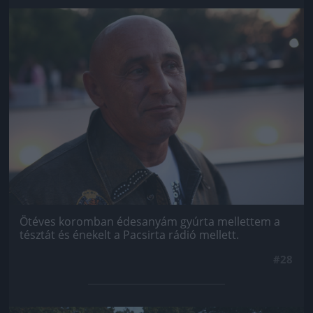
Jön még kép!
Ötéves koromban édesanyám gyúrta mellettem a
tésztát és énekelt a Pacsirta rádió mellett.
#28