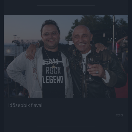
Jön még kép!
Idősebbik fiával
#27