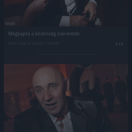
Megkapta a közönség szeretetét
Fotó: Szécsi István / Velvet
#18
Jön még kép!