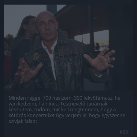
Jön még kép!
Minden reggel 700 hasizom, 300 fekvőtámasz, ha
van kedvem, ha nincs. Testnevelő tanárnak
készültem, tudom, mit kell megtennem, hogy a
kétórás koncerteket úgy verjem le, hogy egyszer se
szívjak falsot.
#26