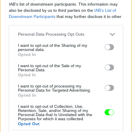
IAB’s list of downstream participants. This information may
also be disclosed by us to third parties on the
IAB’s List of
Downstream Participants
that may further disclose it to other
third parties.
Jön még kép!
Please note that this website/app uses one or more Google
Personal Data Processing Opt Outs
services and may gather and store information including but
not limited to your visit or usage behaviour. You may click to
I want to opt-out of the Sharing of my
personal data.
grant or deny consent to Google and its third-party tags to
Opted In
use your data for below specified purposes in below Google
consent section.
I want to opt-out of the Sale of my
Personal Data.
Opted In
I want to opt-out of processing my
Personal Data for Targeted Advertising.
Opted In
I want to opt-out of Collection, Use,
Retention, Sale, and/or Sharing of my
Personal Data that Is Unrelated with the
Purposes for which it was collected.
Opted Out