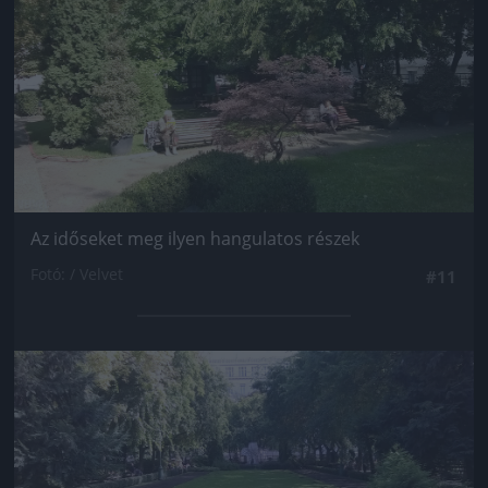
Az időseket meg ilyen hangulatos részek
Fotó: / Velvet
#11
Jön még kép!