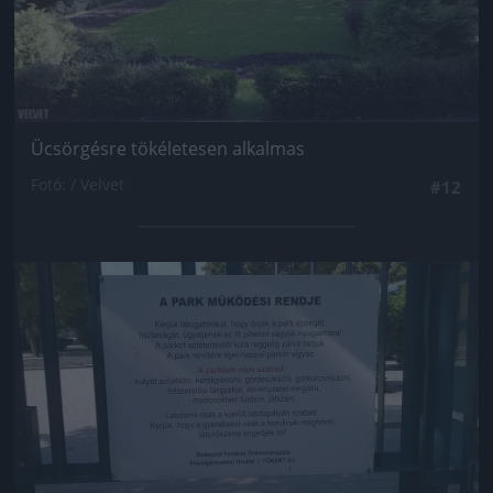
Ücsörgésre tökéletesen alkalmas
Fotó: / Velvet
#12
Jön még kép!