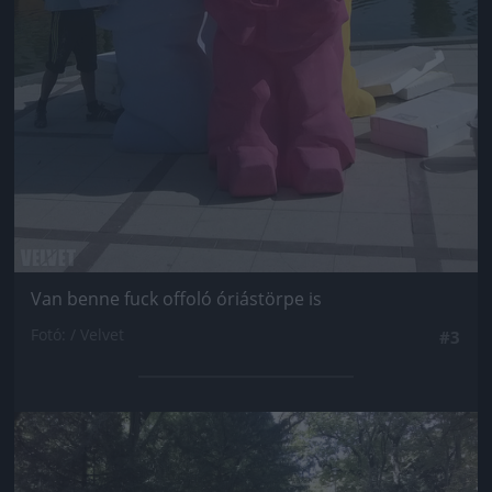
Van benne fuck offoló óriástörpe is
Fotó: / Velvet
#3
Jön még kép!