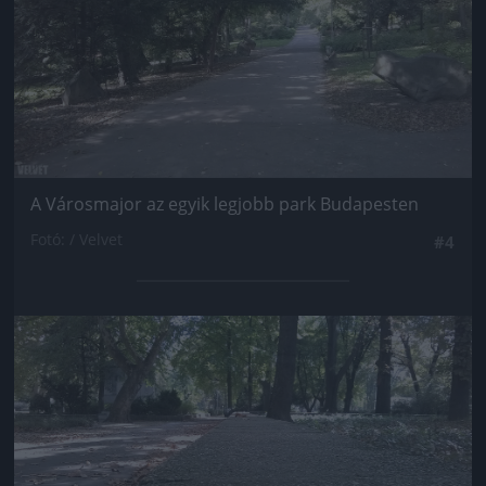
A Városmajor az egyik legjobb park Budapesten
Fotó: / Velvet
#4
Jön még kép!