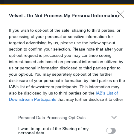
A Várkert bazár nagyon szép
Velvet -
Do Not Process My Personal Information
Fotó: / Velvet
#6
If you wish to opt-out of the sale, sharing to third parties, or
processing of your personal or sensitive information for
targeted advertising by us, please use the below opt-out
Jön még kép!
section to confirm your selection. Please note that after your
opt-out request is processed you may continue seeing
interest-based ads based on personal information utilized by
us or personal information disclosed to third parties prior to
your opt-out. You may separately opt-out of the further
disclosure of your personal information by third parties on the
IAB’s list of downstream participants. This information may
also be disclosed by us to third parties on the
IAB’s List of
Downstream Participants
that may further disclose it to other
third parties.
Please note that this website/app uses one or more Google
Personal Data Processing Opt Outs
services and may gather and store information including but
not limited to your visit or usage behaviour. You may click to
I want to opt-out of the Sharing of my
personal data.