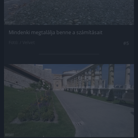
Mindenki megtalálja benne a számításait
Fotó: / Velvet
#5
Jön még kép!