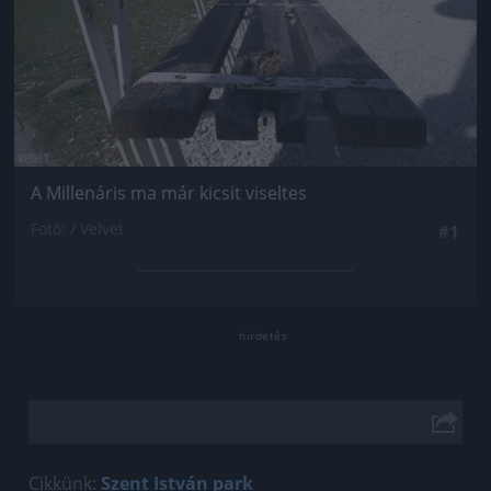
A Millenáris ma már kicsit viseltes
Fotó: / Velvet
#1
Cikkünk:
Szent István park