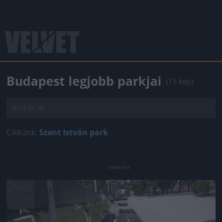
Budapest legjobb parkjai
(15 kép)
2014.09.30.
Cikkünk:
Szent István park
Jön még kép!