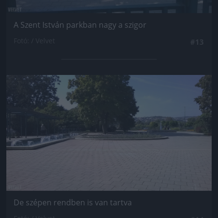
A Szent István parkban nagy a szigor
Fotó: / Velvet
#13
Jön még kép!
De szépen rendben is van tartva