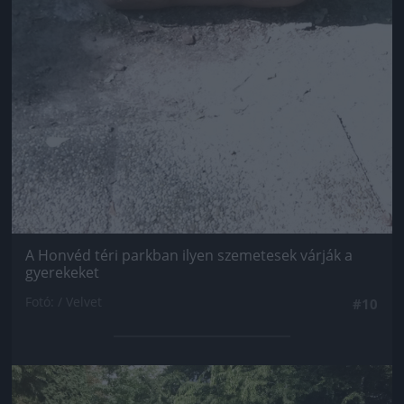
A Honvéd téri parkban ilyen szemetesek várják a
gyerekeket
Fotó: / Velvet
#10
Jön még kép!