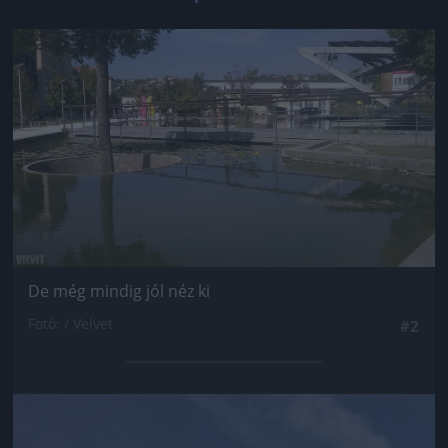
Jön még kép!
De még mindig jól néz ki
Fotó: / Velvet
#2
Jön még kép!