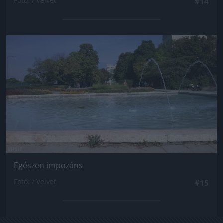
Fotó: / Velvet
#14
Jön még kép!
Egészen impozáns
Fotó: / Velvet
#15