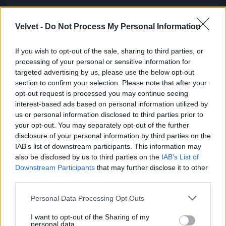
A Várkert bazár nagyon szép
Velvet -
Do Not Process My Personal Information
Fotó: / Velvet
#6
If you wish to opt-out of the sale, sharing to third parties, or
processing of your personal or sensitive information for
targeted advertising by us, please use the below opt-out
Jön még kép!
section to confirm your selection. Please note that after your
opt-out request is processed you may continue seeing
interest-based ads based on personal information utilized by
us or personal information disclosed to third parties prior to
your opt-out. You may separately opt-out of the further
disclosure of your personal information by third parties on the
IAB’s list of downstream participants. This information may
also be disclosed by us to third parties on the
IAB’s List of
Downstream Participants
that may further disclose it to other
third parties.
Please note that this website/app uses one or more Google
Personal Data Processing Opt Outs
services and may gather and store information including but
not limited to your visit or usage behaviour. You may click to
I want to opt-out of the Sharing of my
personal data.