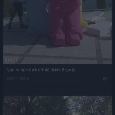
Van benne fuck offoló óriástörpe is
Fotó: / Velvet
#3
Jön még kép!