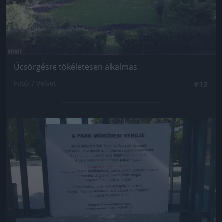
Ücsörgésre tökéletesen alkalmas
Fotó: / Velvet
#12
Jön még kép!