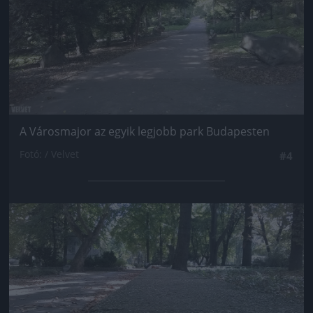
A Városmajor az egyik legjobb park Budapesten
Fotó: / Velvet
#4
Jön még kép!