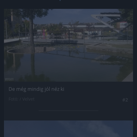
Jön még kép!
De még mindig jól néz ki
Fotó: / Velvet
#2
Jön még kép!