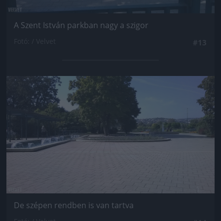
A Szent István parkban nagy a szigor
Fotó: / Velvet
#13
Jön még kép!
De szépen rendben is van tartva