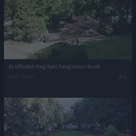
Az időseket meg ilyen hangulatos részek
Fotó: / Velvet
#11
Jön még kép!