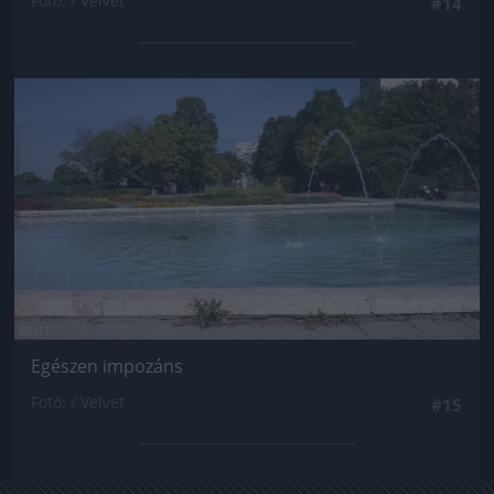
Fotó: / Velvet
#14
Jön még kép!
Egészen impozáns
Fotó: / Velvet
#15