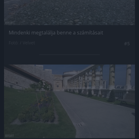
Mindenki megtalálja benne a számításait
Fotó: / Velvet
#5
Jön még kép!