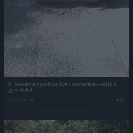
A Honvéd téri parkban ilyen szemetesek várják a
gyerekeket
Fotó: / Velvet
#10
Jön még kép!