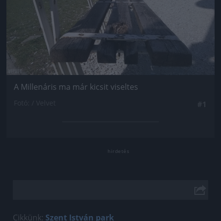
A Millenáris ma már kicsit viseltes
Fotó: / Velvet
#1
Cikkünk:
Szent István park