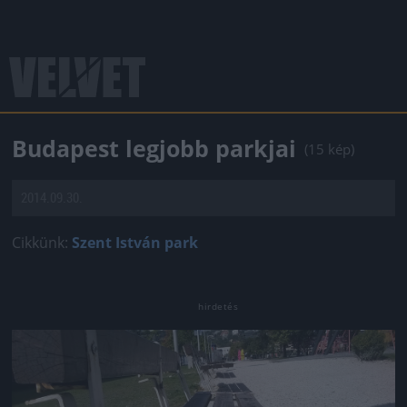
Budapest legjobb parkjai
(15 kép)
2014.09.30.
Cikkünk:
Szent István park
Jön még kép!