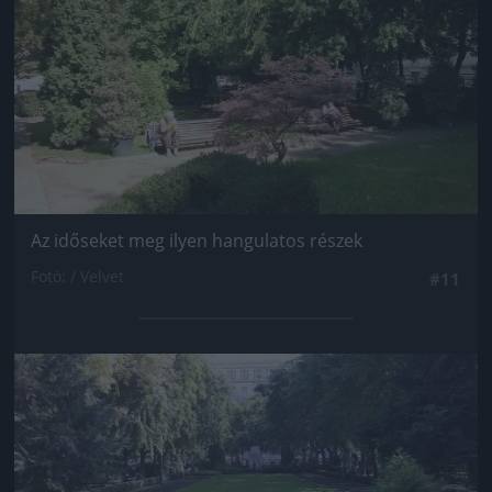
Az időseket meg ilyen hangulatos részek
Fotó: / Velvet
#11
Jön még kép!