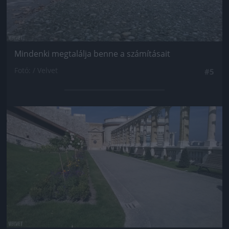
Mindenki megtalálja benne a számításait
Fotó: / Velvet
#5
Jön még kép!