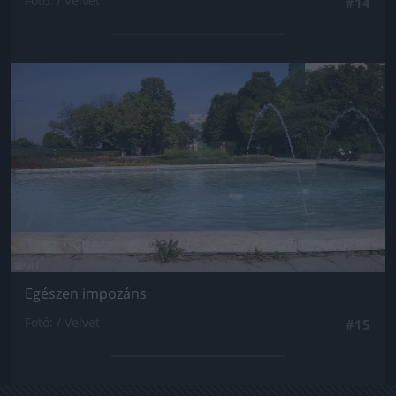
Fotó: / Velvet
#14
Jön még kép!
Egészen impozáns
Fotó: / Velvet
#15