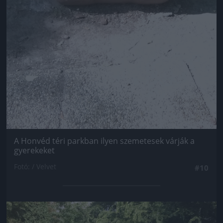
A Honvéd téri parkban ilyen szemetesek várják a
gyerekeket
Fotó: / Velvet
#10
Jön még kép!