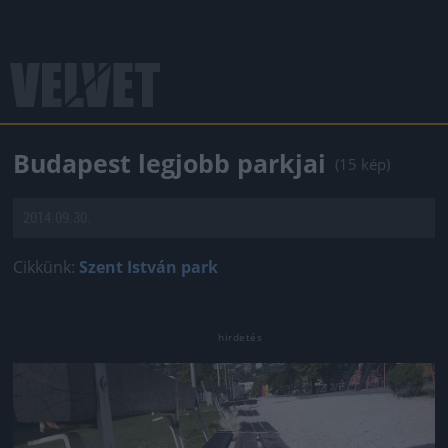
Budapest legjobb parkjai
(15 kép)
2014.09.30.
Cikkünk:
Szent István park
Jön még kép!