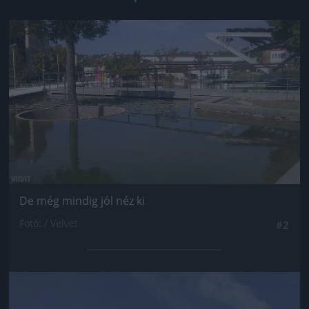
Jön még kép!
De még mindig jól néz ki
Fotó: / Velvet
#2
Jön még kép!