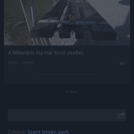
A Millenáris ma már kicsit viseltes
Fotó: / Velvet
#1
Cikkünk:
Szent István park