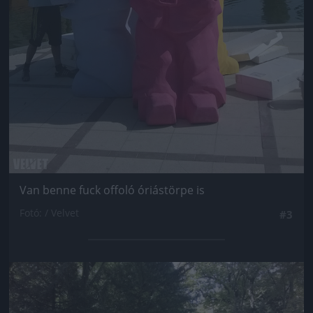
Van benne fuck offoló óriástörpe is
Fotó: / Velvet
#3
Jön még kép!