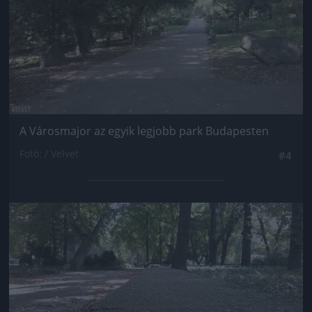
A Városmajor az egyik legjobb park Budapesten
Fotó: / Velvet
#4
Jön még kép!