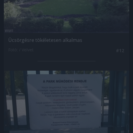
Ücsörgésre tökéletesen alkalmas
Fotó: / Velvet
#12
Jön még kép!