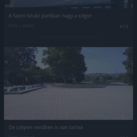
A Szent István parkban nagy a szigor
Fotó: / Velvet
#13
Jön még kép!
De szépen rendben is van tartva