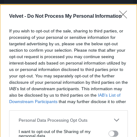
A Várkert bazár nagyon szép
Velvet -
Do Not Process My Personal Information
Fotó: / Velvet
#6
If you wish to opt-out of the sale, sharing to third parties, or
processing of your personal or sensitive information for
targeted advertising by us, please use the below opt-out
Jön még kép!
section to confirm your selection. Please note that after your
opt-out request is processed you may continue seeing
interest-based ads based on personal information utilized by
us or personal information disclosed to third parties prior to
your opt-out. You may separately opt-out of the further
disclosure of your personal information by third parties on the
IAB’s list of downstream participants. This information may
also be disclosed by us to third parties on the
IAB’s List of
Downstream Participants
that may further disclose it to other
third parties.
Please note that this website/app uses one or more Google
Personal Data Processing Opt Outs
services and may gather and store information including but
not limited to your visit or usage behaviour. You may click to
I want to opt-out of the Sharing of my
personal data.