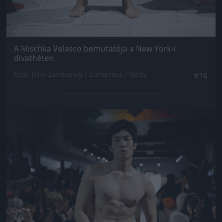
A Mischka Velasco bemutatója a New York-i
divathéten
Fotó: John Lamparski / Europress / Getty
#16
Jön még kép!