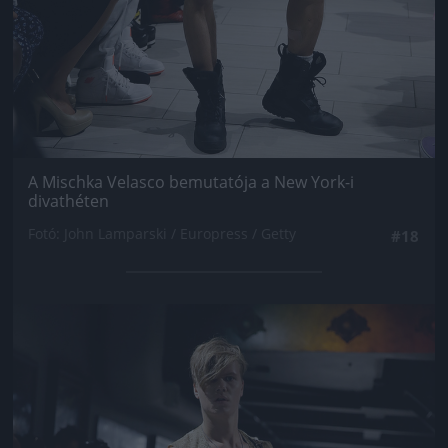
A Mischka Velasco bemutatója a New York-i
divathéten
Fotó: John Lamparski / Europress / Getty
#18
Jön még kép!