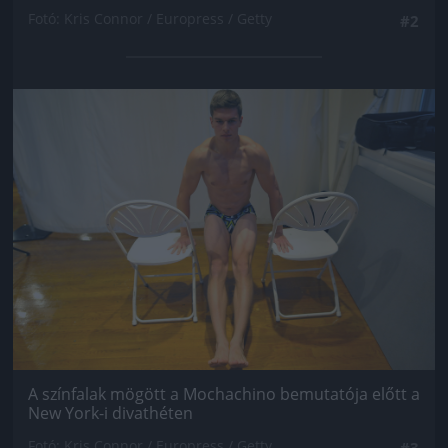
Fotó: Kris Connor / Europress / Getty
#2
Jön még kép!
A színfalak mögött a Mochachino bemutatója előtt a
New York-i divathéten
Fotó: Kris Connor / Europress / Getty
#3