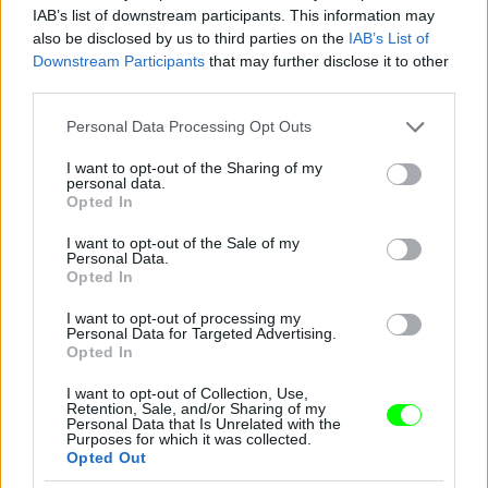
A Mochachino bemutatója a New York-i divathéten
IAB’s list of downstream participants. This information may
also be disclosed by us to third parties on the
IAB’s List of
Fotó: Mike Pont / Europress / Getty
#10
Downstream Participants
that may further disclose it to other
third parties.
Please note that this website/app uses one or more Google
Personal Data Processing Opt Outs
services and may gather and store information including but
Jön még kép!
not limited to your visit or usage behaviour. You may click to
I want to opt-out of the Sharing of my
personal data.
grant or deny consent to Google and its third-party tags to
Opted In
use your data for below specified purposes in below Google
consent section.
I want to opt-out of the Sale of my
Personal Data.
Opted In
I want to opt-out of processing my
Personal Data for Targeted Advertising.
Opted In
I want to opt-out of Collection, Use,
Retention, Sale, and/or Sharing of my
Personal Data that Is Unrelated with the
Purposes for which it was collected.
Opted Out