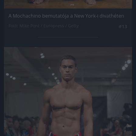
A Mochachino bemutatója a New York-i divathéten
Fotó: Mike Pont / Europress / Getty
#13
Jön még kép!