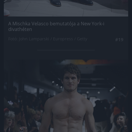
A Mischka Velasco bemutatója a New York-i
divathéten
Fotó: John Lamparski / Europress / Getty
#19
Jön még kép!