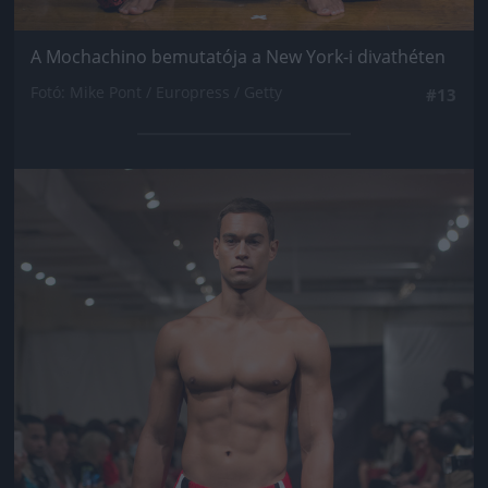
A Mochachino bemutatója a New York-i divathéten
Fotó: Mike Pont / Europress / Getty
#13
Jön még kép!