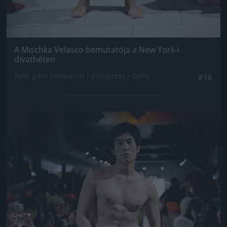
A Mischka Velasco bemutatója a New York-i
divathéten
Fotó: John Lamparski / Europress / Getty
#16
Jön még kép!