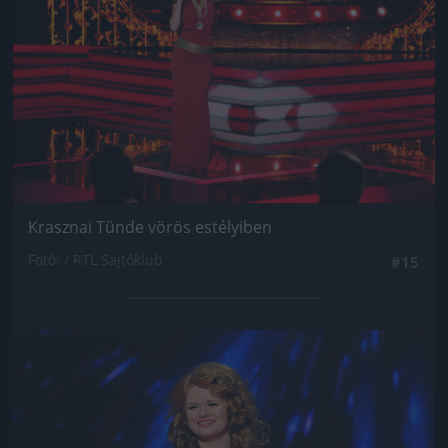
Krasznai Tünde vörös estélyiben
Fotó: / RTL Sajtóklub
#15
Jön még kép!