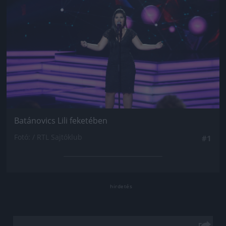
Batánovics Lili feketében
Fotó: / RTL Sajtóklub
#1