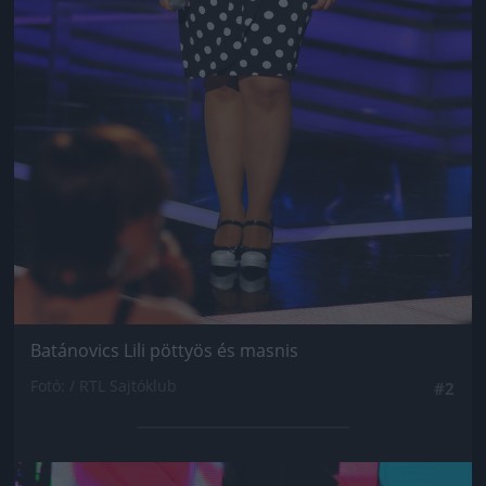
Batánovics Lili pöttyös és masnis
Fotó: / RTL Sajtóklub
#2