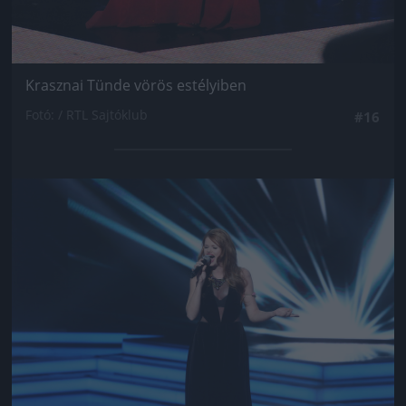
Krasznai Tünde vörös estélyiben
Fotó: / RTL Sajtóklub
#16
Jön még kép!