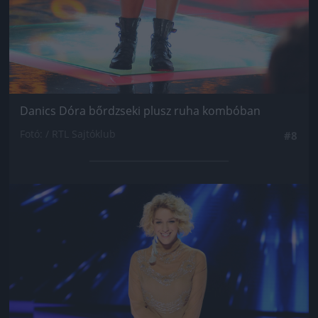
Danics Dóra bőrdzseki plusz ruha kombóban
Fotó: / RTL Sajtóklub
#8
Jön még kép!