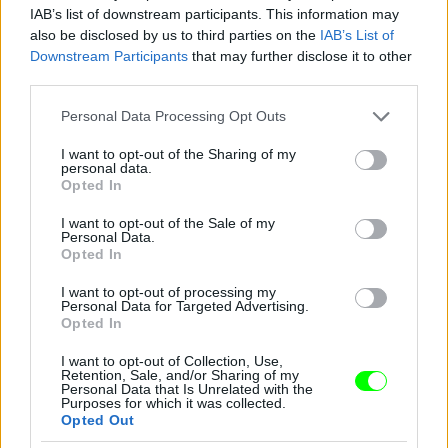
IAB’s list of downstream participants. This information may
also be disclosed by us to third parties on the
IAB’s List of
Downstream Participants
that may further disclose it to other
third parties.
Please note that this website/app uses one or more Google
Personal Data Processing Opt Outs
services and may gather and store information including but
not limited to your visit or usage behaviour. You may click to
I want to opt-out of the Sharing of my
personal data.
grant or deny consent to Google and its third-party tags to
Opted In
use your data for below specified purposes in below Google
consent section.
I want to opt-out of the Sale of my
Personal Data.
Opted In
I want to opt-out of processing my
Personal Data for Targeted Advertising.
Opted In
I want to opt-out of Collection, Use,
Retention, Sale, and/or Sharing of my
Danics Danics Dóra átlátszó aljú ruhában
Personal Data that Is Unrelated with the
Purposes for which it was collected.
Opted Out
Fotó: / RTL Sajtóklub
#11