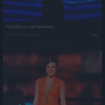
Péterffy Lili csak feketében
Fotó: / RTL Sajtóklub
#22
Jön még kép!