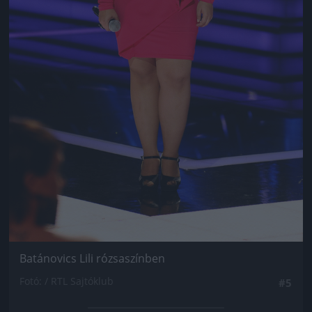
Batánovics Lili rózsaszínben
Fotó: / RTL Sajtóklub
#5