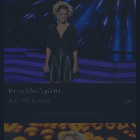
Jön még kép!
Danics Dóra fejpánttal
Fotó: / RTL Sajtóklub
#7
Jön még kép!