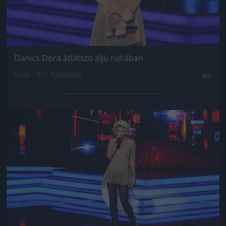
Danics Dóra átlátszó aljú ruhában
Fotó: / RTL Sajtóklub
#9
Jön még kép!