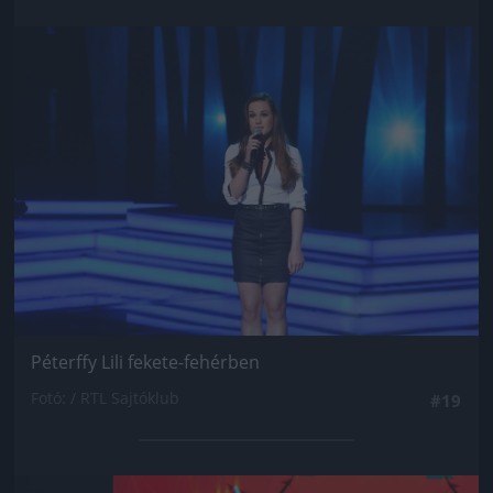
Jön még kép!
Péterffy Lili fekete-fehérben
Fotó: / RTL Sajtóklub
#19