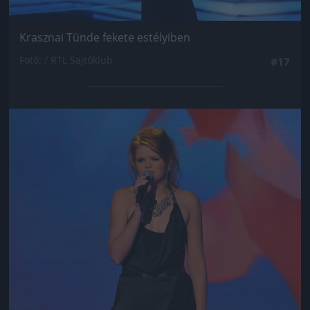
Krasznai Tünde fekete estélyiben
Fotó: / RTL Sajtóklub
#17
Jön még kép!