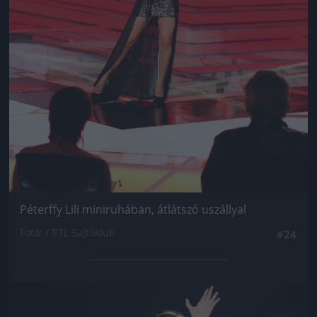
Péterffy Lili miniruhában, átlátszó uszállyal
Fotó: / RTL Sajtóklub
#24
Jön még kép!