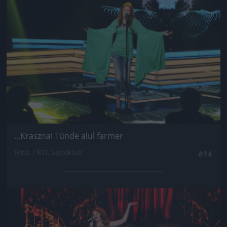
...Krasznai Tünde alul farmer
Fotó: / RTL Sajtóklub
#14
Jön még kép!