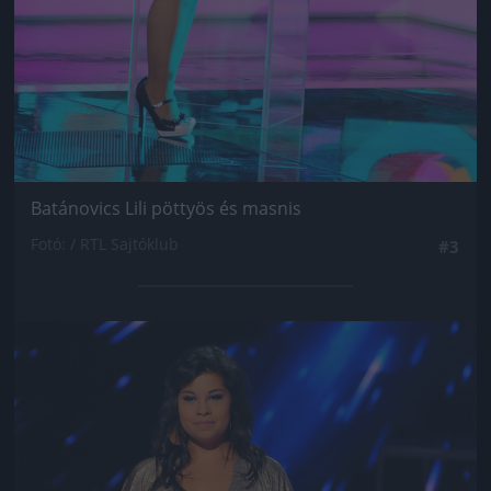
Batánovics Lili pöttyös és masnis
Fotó: / RTL Sajtóklub
#3
Jön még kép!