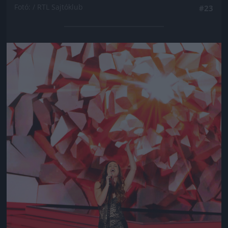
Fotó: / RTL Sajtóklub
#23
Jön még kép!