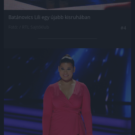
Batánovics Lili egy újabb kisruhában
Fotó: / RTL Sajtóklub
#4
Jön még kép!