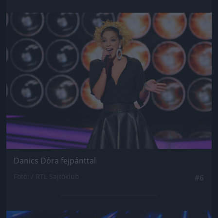
Jön még kép!
Danics Dóra fejpánttal
Fotó: / RTL Sajtóklub
#6