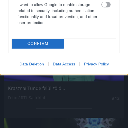
I want to allow Google to enable storage
Jön még kép!
related to security, including authentication
functionality and fraud prevention, and other
user protection.
CONFIRM
Data Deletion
Data Access
Privacy Policy
Krasznai Tünde felül zöld...
Fotó: / RTL Sajtóklub
#13
Jön még kép!