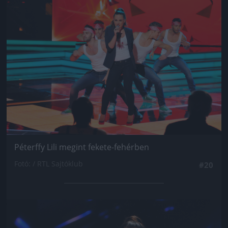
Jön még kép!
Péterffy Lili megint fekete-fehérben
Fotó: / RTL Sajtóklub
#20
Jön még kép!