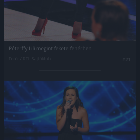
Péterffy Lili megint fekete-fehérben
Fotó: / RTL Sajtóklub
#21
Jön még kép!