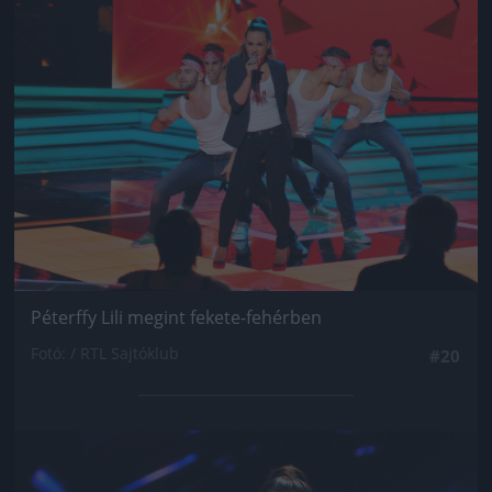
Jön még kép!
Péterffy Lili megint fekete-fehérben
Fotó: / RTL Sajtóklub
#20
Jön még kép!