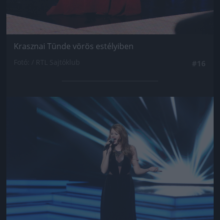
Krasznai Tünde vörös estélyiben
Fotó: / RTL Sajtóklub
#16
Jön még kép!