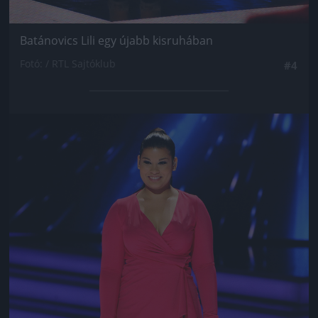
Batánovics Lili egy újabb kisruhában
Fotó: / RTL Sajtóklub
#4
Jön még kép!