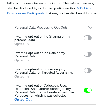
IAB’s list of downstream participants. This information may
also be disclosed by us to third parties on the
IAB’s List of
Downstream Participants
that may further disclose it to other
third parties.
Please note that this website/app uses one or more Google
Personal Data Processing Opt Outs
services and may gather and store information including but
not limited to your visit or usage behaviour. You may click to
I want to opt-out of the Sharing of my
personal data.
grant or deny consent to Google and its third-party tags to
Opted In
use your data for below specified purposes in below Google
consent section.
I want to opt-out of the Sale of my
Personal Data.
Opted In
I want to opt-out of processing my
Personal Data for Targeted Advertising.
Opted In
I want to opt-out of Collection, Use,
Retention, Sale, and/or Sharing of my
Danics Danics Dóra átlátszó aljú ruhában
Personal Data that Is Unrelated with the
Purposes for which it was collected.
Opted Out
Fotó: / RTL Sajtóklub
#11