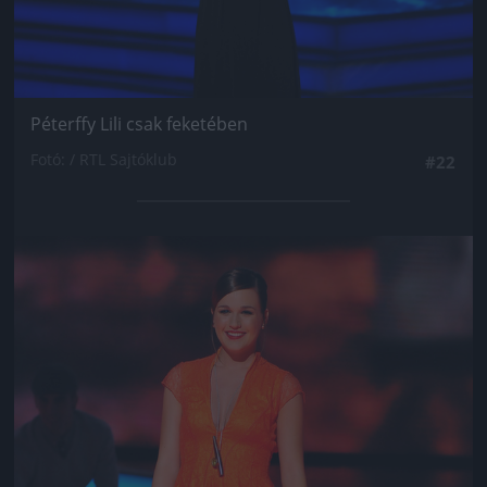
Péterffy Lili csak feketében
Fotó: / RTL Sajtóklub
#22
Jön még kép!