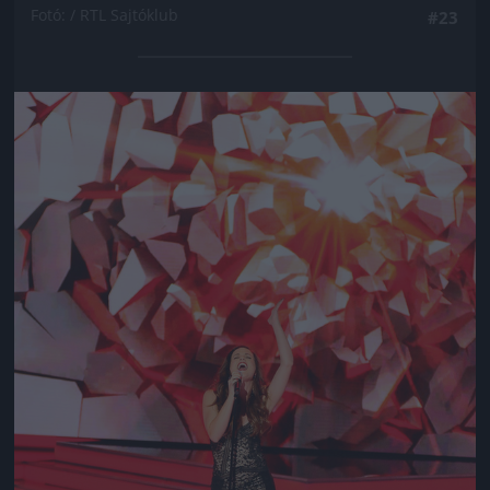
Fotó: / RTL Sajtóklub
#23
Jön még kép!