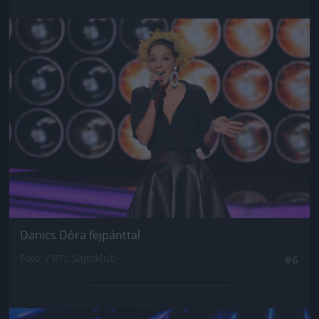
Jön még kép!
Danics Dóra fejpánttal
Fotó: / RTL Sajtóklub
#6