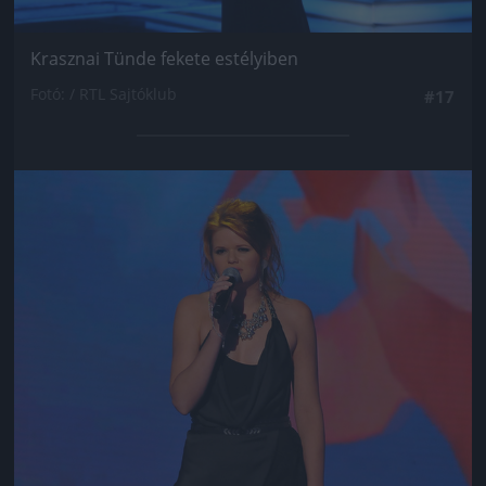
Krasznai Tünde fekete estélyiben
Fotó: / RTL Sajtóklub
#17
Jön még kép!