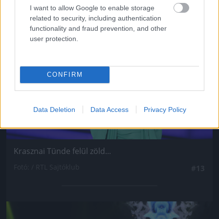
I want to allow Google to enable storage
Jön még kép!
related to security, including authentication
functionality and fraud prevention, and other
user protection.
CONFIRM
Data Deletion
Data Access
Privacy Policy
Krasznai Tünde felül zöld...
Fotó: / RTL Sajtóklub
#13
Jön még kép!