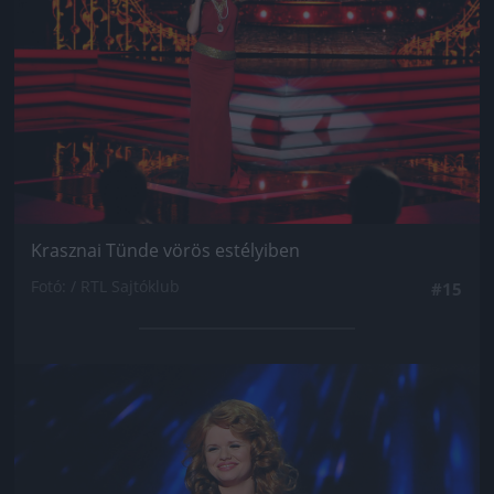
Krasznai Tünde vörös estélyiben
Fotó: / RTL Sajtóklub
#15
Jön még kép!