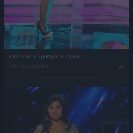
Batánovics Lili pöttyös és masnis
Fotó: / RTL Sajtóklub
#3
Jön még kép!