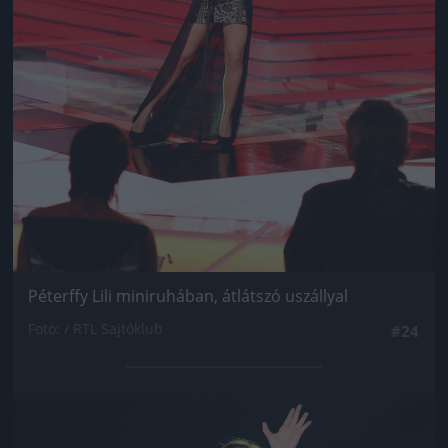
Péterffy Lili miniruhában, átlátszó uszállyal
Fotó: / RTL Sajtóklub
#24
Jön még kép!