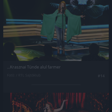
...Krasznai Tünde alul farmer
Fotó: / RTL Sajtóklub
#14
Jön még kép!