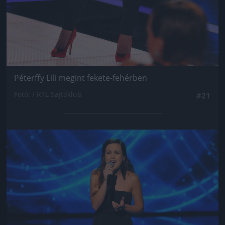
Péterffy Lili megint fekete-fehérben
Fotó: / RTL Sajtóklub
#21
Jön még kép!