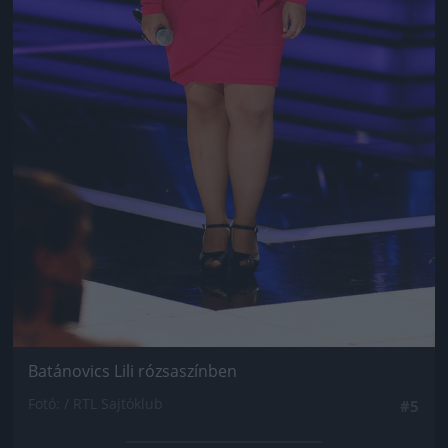
Batánovics Lili rózsaszínben
Fotó: / RTL Sajtóklub
#5