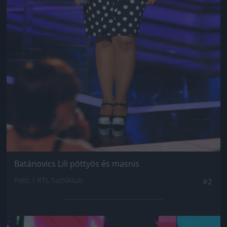
Batánovics Lili pöttyös és masnis
Fotó: / RTL Sajtóklub
#2