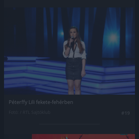
Jön még kép!
Péterffy Lili fekete-fehérben
Fotó: / RTL Sajtóklub
#19