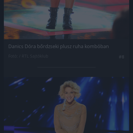
Danics Dóra bőrdzseki plusz ruha kombóban
Fotó: / RTL Sajtóklub
#8
Jön még kép!