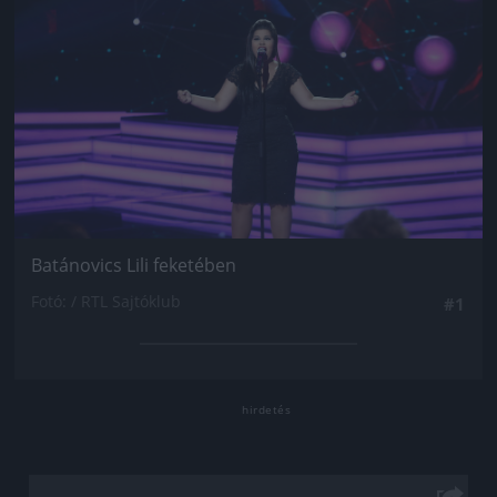
Batánovics Lili feketében
Fotó: / RTL Sajtóklub
#1