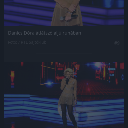
Danics Dóra átlátszó aljú ruhában
Fotó: / RTL Sajtóklub
#9
Jön még kép!