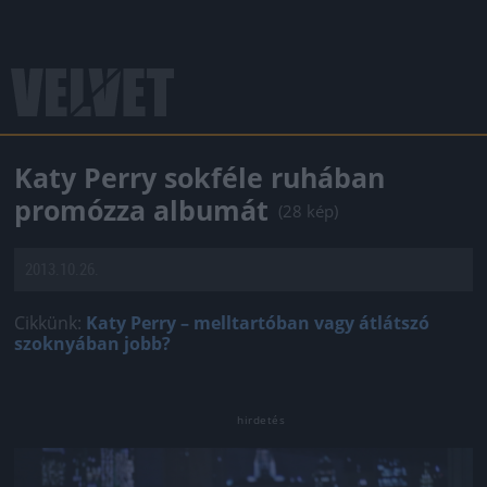
Katy Perry sokféle ruhában
promózza albumát
(28 kép)
2013.10.26.
Cikkünk:
Katy Perry – melltartóban vagy átlátszó
szoknyában jobb?
Jön még kép!