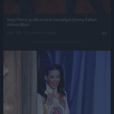
Katy Perry új albumáról beszélget Jimmy Fallon
műsorában
Fotó: Nbc / Europress / Getty
#5
Jön még kép!