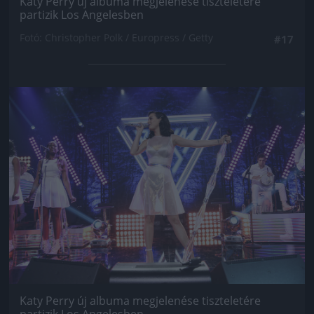
Katy Perry új albuma megjelenése tiszteletére
partizik Los Angelesben
Fotó: Christopher Polk / Europress / Getty
#17
Jön még kép!
Katy Perry új albuma megjelenése tiszteletére