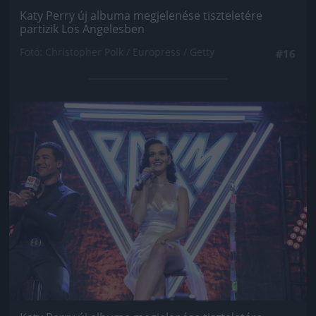
Katy Perry új albuma megjelenése tiszteletére
partizik Los Angelesben
Fotó: Christopher Polk / Europress / Getty
#16
Jön még kép!