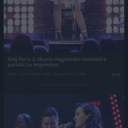
Katy Perry új albuma megjelenése tiszteletére
partizik Los Angelesben
Fotó: Christopher Polk / Europress / Getty
#19
Jön még kép!