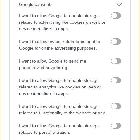
Jön még kép!
Google consents
I want to allow Google to enable storage
related to advertising like cookies on web or
device identifiers in apps.
I want to allow my user data to be sent to
Google for online advertising purposes.
I want to allow Google to send me
personalized advertising.
I want to allow Google to enable storage
related to analytics like cookies on web or
Katy Perry új albumáról énekel a Saturday Night
device identifiers in apps.
Live című műsorban
I want to allow Google to enable storage
Fotó: Nbc / Europress / Getty
#12
related to functionality of the website or app.
I want to allow Google to enable storage
related to personalization.
Jön még kép!