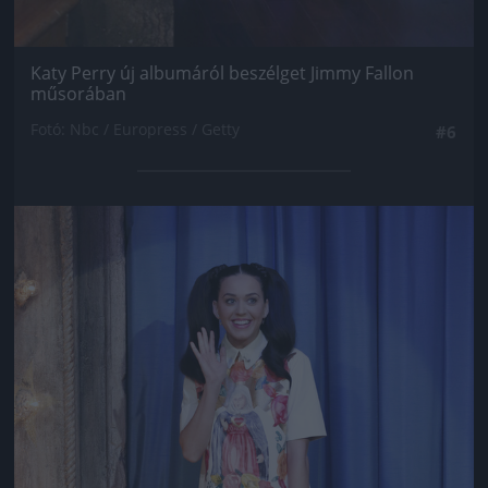
Katy Perry új albumáról beszélget Jimmy Fallon
műsorában
Fotó: Nbc / Europress / Getty
#6
Jön még kép!