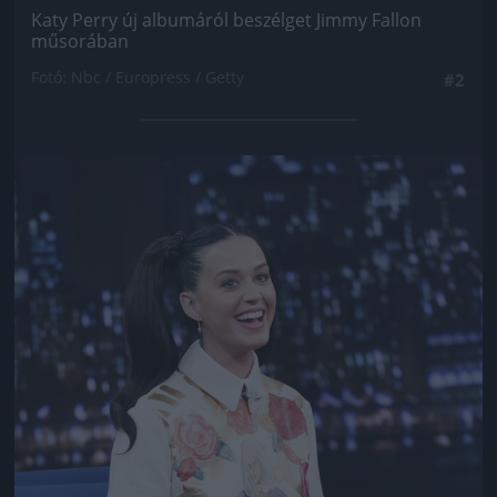
Katy Perry új albumáról beszélget Jimmy Fallon
műsorában
Fotó: Nbc / Europress / Getty
#2
Jön még kép!