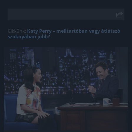
Cikkünk:
Katy Perry – melltartóban vagy átlátszó
szoknyában jobb?
Jön még kép!