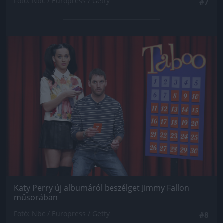
Fotó: Nbc / Europress / Getty
#7
Jön még kép!
Katy Perry új albumáról beszélget Jimmy Fallon
műsorában
Fotó: Nbc / Europress / Getty
#8