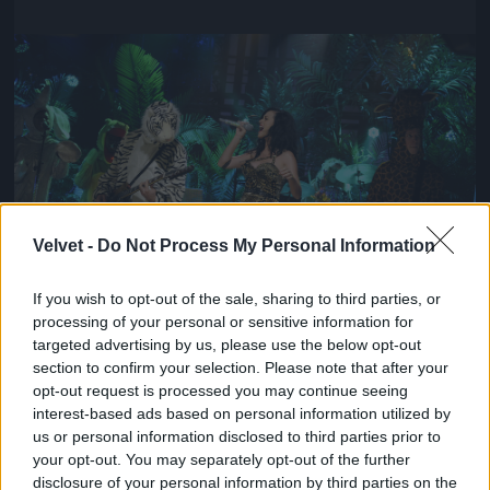
Jön még kép!
Velvet -
Do Not Process My Personal Information
If you wish to opt-out of the sale, sharing to third parties, or
processing of your personal or sensitive information for
targeted advertising by us, please use the below opt-out
Katy Perry új albumáról énekel a Saturday Night
section to confirm your selection. Please note that after your
Live című műsorban
opt-out request is processed you may continue seeing
interest-based ads based on personal information utilized by
Fotó: Nbc / Europress / Getty
#10
us or personal information disclosed to third parties prior to
your opt-out. You may separately opt-out of the further
disclosure of your personal information by third parties on the