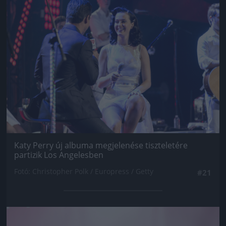
Jön még kép!
Katy Perry új albuma megjelenése tiszteletére
partizik Los Angelesben
Fotó: Christopher Polk / Europress / Getty
#21
Jön még kép!