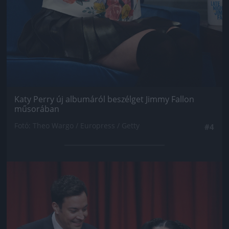
Katy Perry új albumáról beszélget Jimmy Fallon
műsorában
Fotó: Theo Wargo / Europress / Getty
#4
Jön még kép!