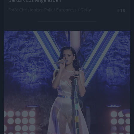
partizik Los Angelesben
Fotó: Christopher Polk / Europress / Getty
#18
Jön még kép!