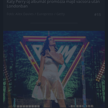
Katy Perry új albumát promózza majd vacsora után
Londonban
Fotó: Alex Davies / Europress / Getty
#15
Jön még kép!