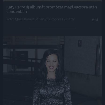
Katy Perry új albumát promózza majd vacsora után
Londonban
Fotó: Mark Robert Milan / Europress / Getty
#14
Jön még kép!