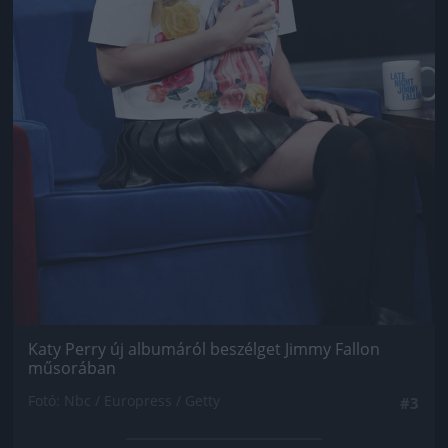
Katy Perry új albumáról beszélget Jimmy Fallon
műsorában
Fotó: Nbc / Europress / Getty
#3