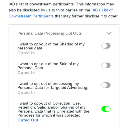
IAB’s list of downstream participants. This information may
Jön még kép!
also be disclosed by us to third parties on the
IAB’s List of
Downstream Participants
that may further disclose it to other
third parties.
Please note that this website/app uses one or more Google
Personal Data Processing Opt Outs
services and may gather and store information including but
not limited to your visit or usage behaviour. You may click to
I want to opt-out of the Sharing of my
personal data.
grant or deny consent to Google and its third-party tags to
Opted In
use your data for below specified purposes in below Google
consent section.
I want to opt-out of the Sale of my
Personal Data.
Opted In
I want to opt-out of processing my
Personal Data for Targeted Advertising.
Katy Perry új albumáról énekel a Saturday Night
Opted In
Live című műsorban
I want to opt-out of Collection, Use,
Fotó: Nbc / Europress / Getty
#11
Retention, Sale, and/or Sharing of my
Personal Data that Is Unrelated with the
Purposes for which it was collected.
Opted Out