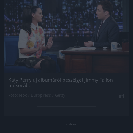
Katy Perry új albumáról beszélget Jimmy Fallon
műsorában
Fotó: Nbc / Europress / Getty
#1