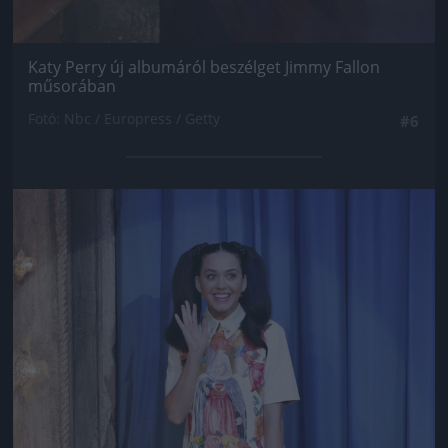
Katy Perry új albumáról beszélget Jimmy Fallon
műsorában
Fotó: Nbc / Europress / Getty
#6
Jön még kép!