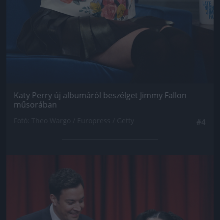
Katy Perry új albumáról beszélget Jimmy Fallon
műsorában
Fotó: Theo Wargo / Europress / Getty
#4
Jön még kép!