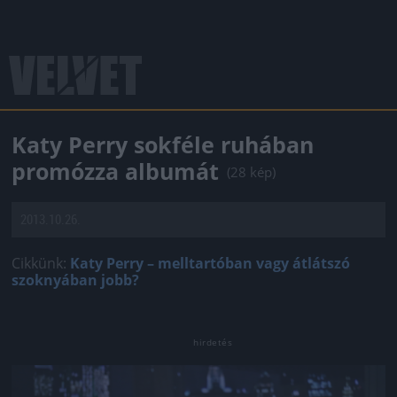
Katy Perry sokféle ruhában
promózza albumát
(28 kép)
2013.10.26.
Cikkünk:
Katy Perry – melltartóban vagy átlátszó
szoknyában jobb?
Jön még kép!