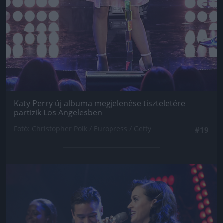
Katy Perry új albuma megjelenése tiszteletére
partizik Los Angelesben
Fotó: Christopher Polk / Europress / Getty
#19
Jön még kép!