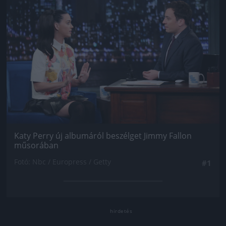
Katy Perry új albumáról beszélget Jimmy Fallon
műsorában
Fotó: Nbc / Europress / Getty
#1