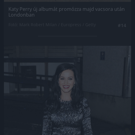
Katy Perry új albumát promózza majd vacsora után
Londonban
Fotó: Mark Robert Milan / Europress / Getty
#14
Jön még kép!