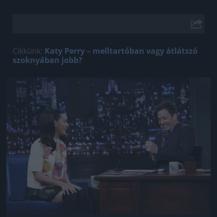
Cikkünk:
Katy Perry – melltartóban vagy átlátszó
szoknyában jobb?
Jön még kép!