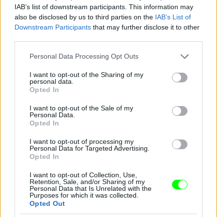
IAB’s list of downstream participants. This information may
Jön még kép!
also be disclosed by us to third parties on the
IAB’s List of
Downstream Participants
that may further disclose it to other
third parties.
Please note that this website/app uses one or more Google
Personal Data Processing Opt Outs
services and may gather and store information including but
not limited to your visit or usage behaviour. You may click to
I want to opt-out of the Sharing of my
personal data.
grant or deny consent to Google and its third-party tags to
Opted In
use your data for below specified purposes in below Google
consent section.
I want to opt-out of the Sale of my
Personal Data.
Opted In
I want to opt-out of processing my
Personal Data for Targeted Advertising.
Katy Perry új albumáról énekel a Saturday Night
Opted In
Live című műsorban
I want to opt-out of Collection, Use,
Fotó: Nbc / Europress / Getty
#11
Retention, Sale, and/or Sharing of my
Personal Data that Is Unrelated with the
Purposes for which it was collected.
Opted Out