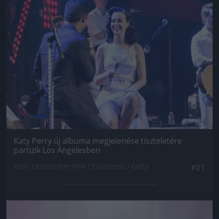
Jön még kép!
Katy Perry új albuma megjelenése tiszteletére
partizik Los Angelesben
Fotó: Christopher Polk / Europress / Getty
#21
Jön még kép!