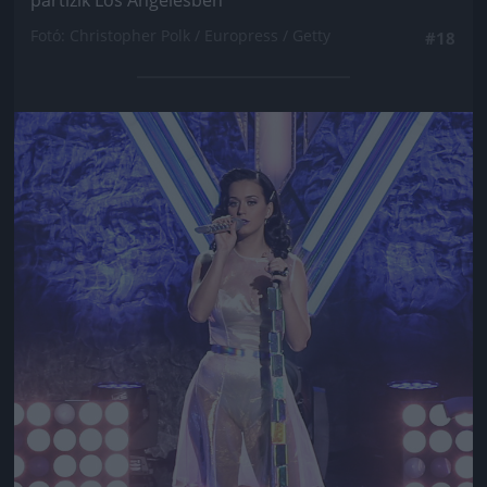
partizik Los Angelesben
Fotó: Christopher Polk / Europress / Getty
#18
Jön még kép!