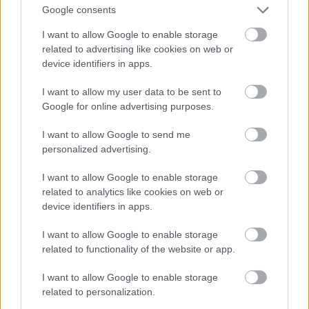
Jön még kép!
Google consents
I want to allow Google to enable storage
related to advertising like cookies on web or
device identifiers in apps.
I want to allow my user data to be sent to
Google for online advertising purposes.
I want to allow Google to send me
personalized advertising.
I want to allow Google to enable storage
related to analytics like cookies on web or
Katy Perry új albumáról énekel a Saturday Night
device identifiers in apps.
Live című műsorban
I want to allow Google to enable storage
Fotó: Nbc / Europress / Getty
#12
related to functionality of the website or app.
I want to allow Google to enable storage
related to personalization.
Jön még kép!