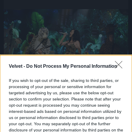
Jön még kép!
Velvet -
Do Not Process My Personal Information
If you wish to opt-out of the sale, sharing to third parties, or
processing of your personal or sensitive information for
targeted advertising by us, please use the below opt-out
Katy Perry új albumáról énekel a Saturday Night
section to confirm your selection. Please note that after your
Live című műsorban
opt-out request is processed you may continue seeing
interest-based ads based on personal information utilized by
Fotó: Nbc / Europress / Getty
#10
us or personal information disclosed to third parties prior to
your opt-out. You may separately opt-out of the further
disclosure of your personal information by third parties on the