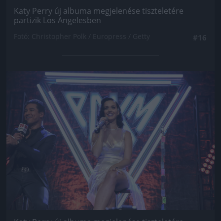
Katy Perry új albuma megjelenése tiszteletére
partizik Los Angelesben
Fotó: Christopher Polk / Europress / Getty
#16
Jön még kép!