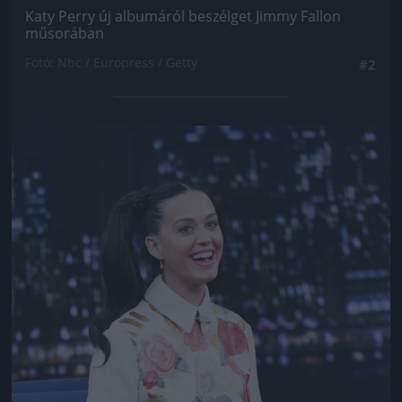
Katy Perry új albumáról beszélget Jimmy Fallon
műsorában
Fotó: Nbc / Europress / Getty
#2
Jön még kép!