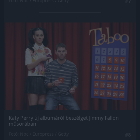
Fotó: Nbc / Europress / Getty
#7
Jön még kép!
Katy Perry új albumáról beszélget Jimmy Fallon
műsorában
Fotó: Nbc / Europress / Getty
#8