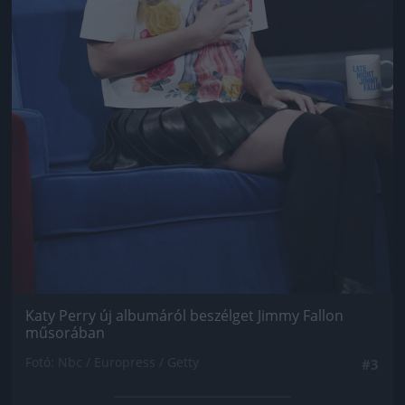
Katy Perry új albumáról beszélget Jimmy Fallon
műsorában
Fotó: Nbc / Europress / Getty
#3