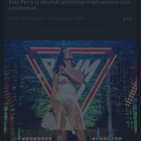
Katy Perry új albumát promózza majd vacsora után
Londonban
Fotó: Alex Davies / Europress / Getty
#15
Jön még kép!