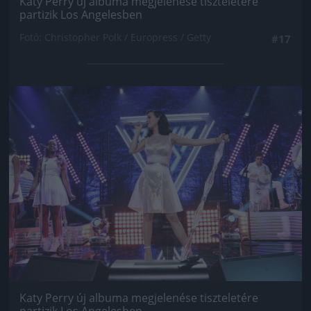
Katy Perry új albuma megjelenése tiszteletére
partizik Los Angelesben
Fotó: Christopher Polk / Europress / Getty
#17
Jön még kép!
Katy Perry új albuma megjelenése tiszteletére