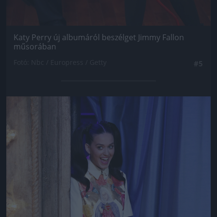
Katy Perry új albumáról beszélget Jimmy Fallon
műsorában
Fotó: Nbc / Europress / Getty
#5
Jön még kép!