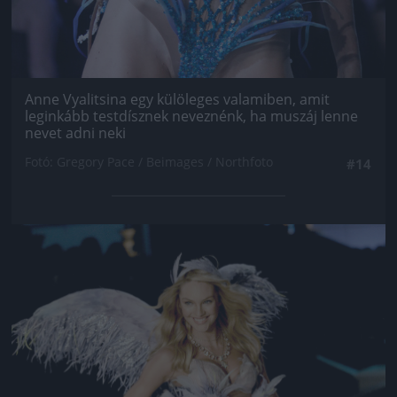
Anne Vyalitsina egy külöleges valamiben, amit
leginkább testdísznek neveznénk, ha muszáj lenne
nevet adni neki
Fotó: Gregory Pace / Beimages / Northfoto
#14
Jön még kép!