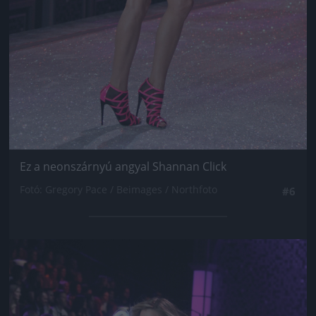
Ez a neonszárnyú angyal Shannan Click
Fotó: Gregory Pace / Beimages / Northfoto
#6
Jön még kép!