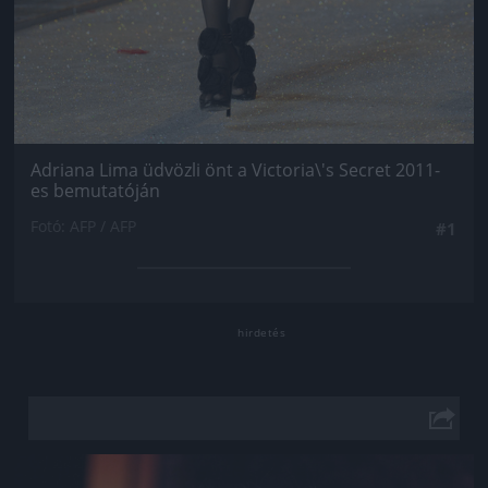
Adriana Lima üdvözli önt a Victoria\'s Secret 2011-
es bemutatóján
Fotó: AFP / AFP
#1
Jön még kép!