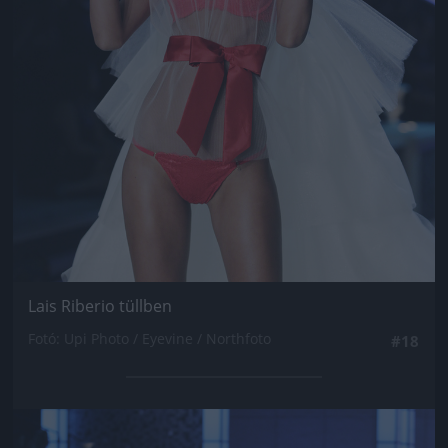
Lais Riberio tüllben
Fotó: Upi Photo / Eyevine / Northfoto
#18
Jön még kép!