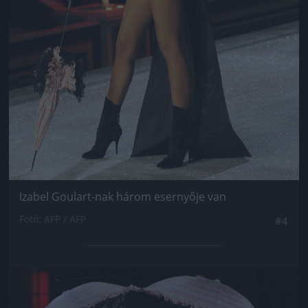
Izabel Goulart-nak három esernyője van
Fotó: AFP / AFP
#4
Jön még kép!