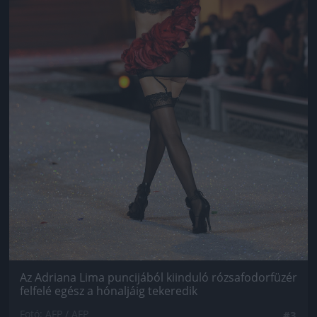
Az Adriana Lima puncijából kiinduló rózsafodorfüzér
felfelé egész a hónaljáig tekeredik
Fotó: AFP / AFP
#3