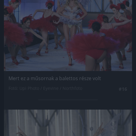
Mert ez a műsornak a balettos része volt
Fotó: Upi Photo / Eyevine / Northfoto
#16
Jön még kép!