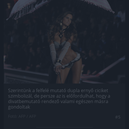
Szerintünk a felfelé mutató dupla ernyő ciciket
szimbolizál, de persze az is előfordulhat, hogy a
divatbemutató rendező valami egészen másra
gondoltak
Fotó: AFP / AFP
#5