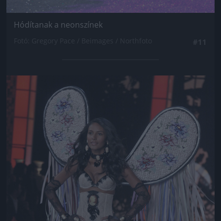
Hódítanak a neonszínek
Fotó: Gregory Pace / Beimages / Northfoto
#11
Jön még kép!