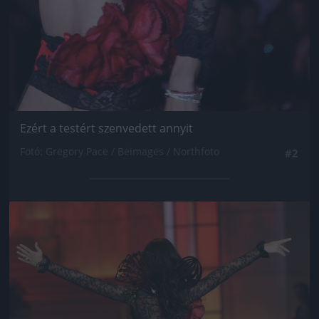
Ezért a testért szenvedett annyit
Fotó: Gregory Pace / Beimages / Northfoto
#2
Jön még kép!