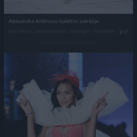
Alessandra Ambrosio balettos szerkója
Fotó: Henry Lamb/photowire / Beimages / Northfoto
#17
Jön még kép!