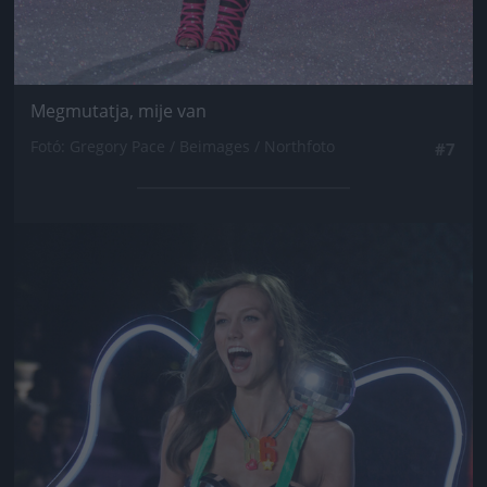
Megmutatja, mije van
Fotó: Gregory Pace / Beimages / Northfoto
#7
Jön még kép!