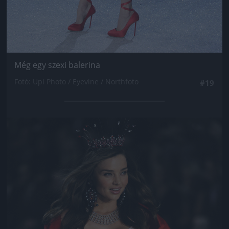
Még egy szexi balerina
Fotó: Upi Photo / Eyevine / Northfoto
#19
Jön még kép!