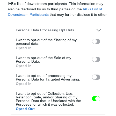
IAB’s list of downstream participants. This information may
also be disclosed by us to third parties on the
IAB’s List of
Downstream Participants
that may further disclose it to other
third parties.
Please note that this website/app uses one or more Google
Personal Data Processing Opt Outs
services and may gather and store information including but
not limited to your visit or usage behaviour. You may click to
I want to opt-out of the Sharing of my
personal data.
grant or deny consent to Google and its third-party tags to
Opted In
use your data for below specified purposes in below Google
consent section.
I want to opt-out of the Sale of my
Personal Data.
Opted In
I want to opt-out of processing my
Ez a csillogó izé mindenesetre meglepően sokat
Personal Data for Targeted Advertising.
takar a fenekéből
Opted In
Fotó: Gregory Pace / Beimages / Northfoto
#9
I want to opt-out of Collection, Use,
Retention, Sale, and/or Sharing of my
Personal Data that Is Unrelated with the
Purposes for which it was collected.
Opted Out