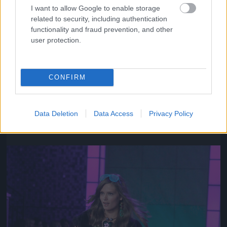
I want to allow Google to enable storage
related to security, including authentication
functionality and fraud prevention, and other
user protection.
CONFIRM
Az ő neve Chanel Iman
Fotó: Gregory Pace / Beimages / Northfoto
#10
Data Deletion
Data Access
Privacy Policy
Jön még kép!