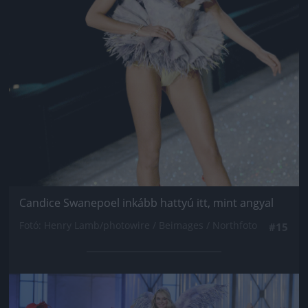
Candice Swanepoel inkább hattyú itt, mint angyal
Fotó: Henry Lamb/photowire / Beimages / Northfoto
#15
Jön még kép!