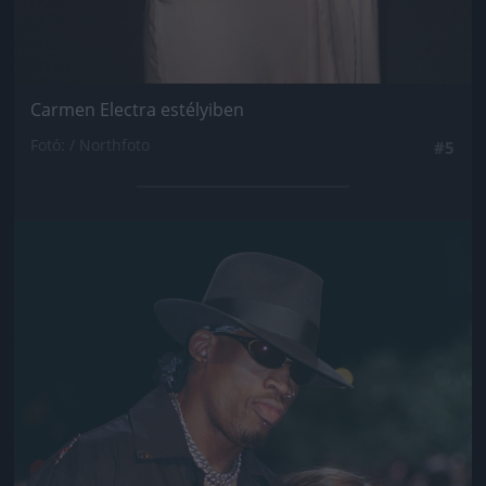
Carmen Electra estélyiben
Fotó: / Northfoto
#5
Jön még kép!