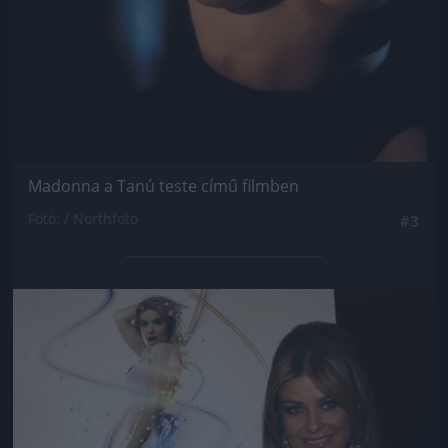
Madonna a Tanú teste című filmben
Fotó: / Northfoto
#3
Jön még kép!