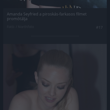
Amanda Seyfried a piroskás-farkasos filmet
promótálja
Fotó: / Northfoto
#17
Jön még kép!