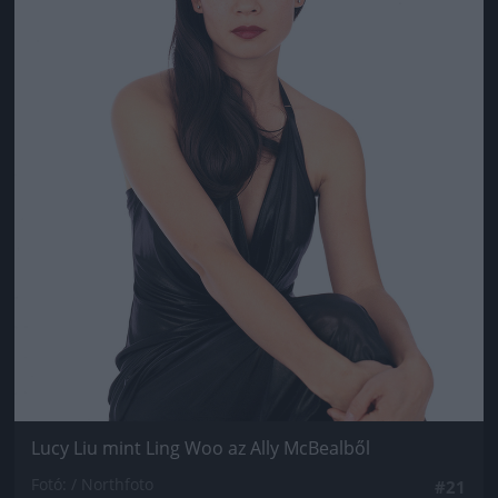
Lucy Liu mint Ling Woo az Ally McBealből
Fotó: / Northfoto
#21