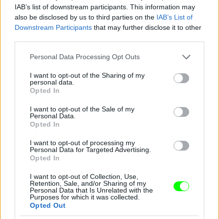
IAB’s list of downstream participants. This information may
also be disclosed by us to third parties on the
IAB’s List of
Downstream Participants
that may further disclose it to other
Kim Kardashian (balról) és viaszmása (jobbról)
third parties.
Fotó: / Northfoto
#10
Please note that this website/app uses one or more Google
Personal Data Processing Opt Outs
services and may gather and store information including but
not limited to your visit or usage behaviour. You may click to
I want to opt-out of the Sharing of my
personal data.
grant or deny consent to Google and its third-party tags to
Opted In
Jön még kép!
use your data for below specified purposes in below Google
consent section.
I want to opt-out of the Sale of my
Personal Data.
Opted In
I want to opt-out of processing my
Personal Data for Targeted Advertising.
Opted In
I want to opt-out of Collection, Use,
Retention, Sale, and/or Sharing of my
Personal Data that Is Unrelated with the
Purposes for which it was collected.
Opted Out