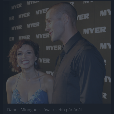
Jön még kép!
Dannii Minogue is jóval kisebb párjánál