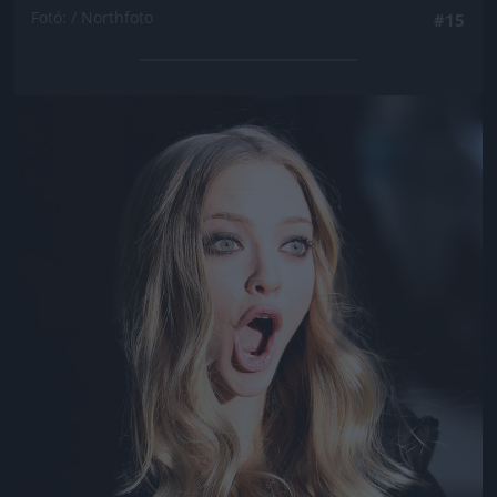
Fotó: / Northfoto
#15
Jön még kép!