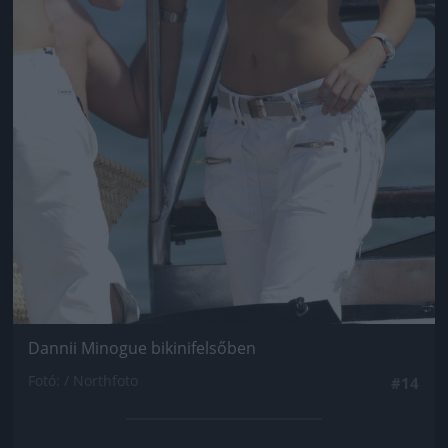
Dannii Minogue bikinifelsőben
Fotó: / Northfoto
#14