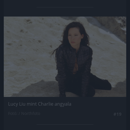
Jön még kép!
Lucy Liu mint Charlie angyala
Fotó: / Northfoto
#19