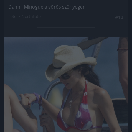
Dannii Minogue a vörös szőnyegen
Fotó: / Northfoto
#13
Jön még kép!