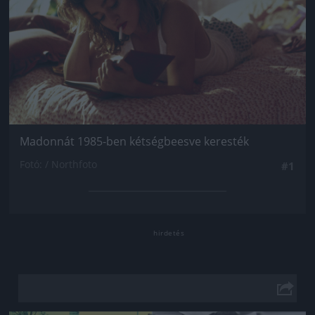
Madonnát 1985-ben kétségbeesve keresték
Fotó: / Northfoto
#1