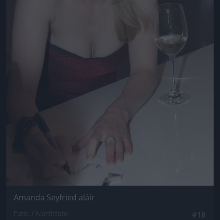
Amanda Seyfried aláír
Fotó: / Northfoto
#18