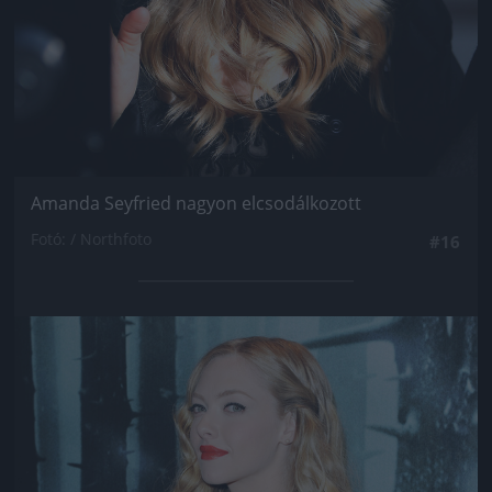
Amanda Seyfried nagyon elcsodálkozott
Fotó: / Northfoto
#16
Jön még kép!