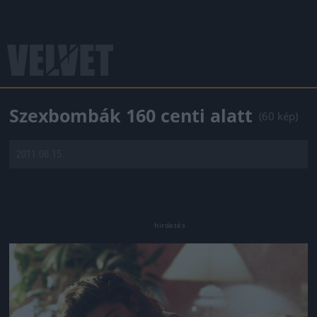
Szexbombák 160 centi alatt
(60 kép)
2011.06.15.
Jön még kép!