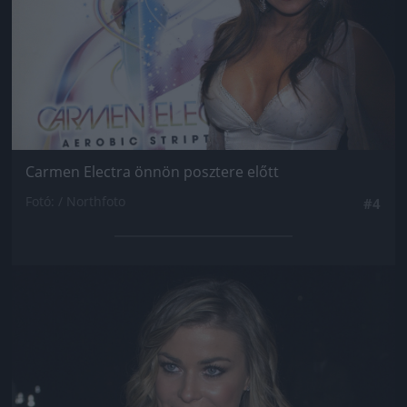
Carmen Electra önnön posztere előtt
Fotó: / Northfoto
#4
Jön még kép!