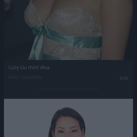
Lucy Liu mint díva
Fotó: / Northfoto
#20
Jön még kép!