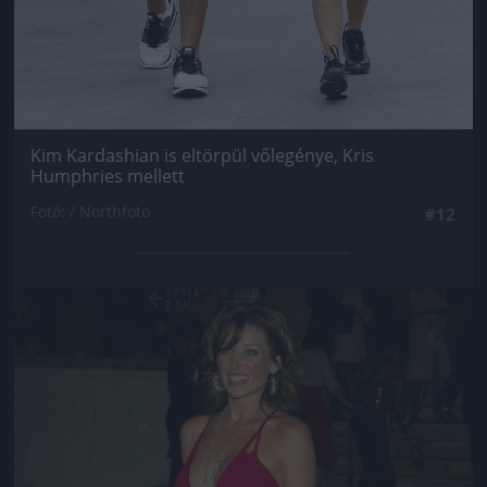
Kim Kardashian is eltörpül vőlegénye, Kris
Humphries mellett
Fotó: / Northfoto
#12
Jön még kép!