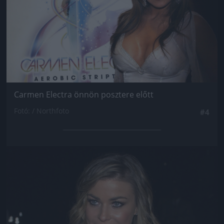
Carmen Electra önnön posztere előtt
Fotó: / Northfoto
#4
Jön még kép!