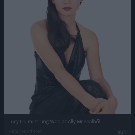
Lucy Liu mint Ling Woo az Ally McBealből
Fotó: / Northfoto
#21