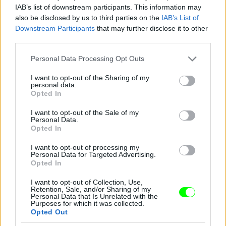
IAB’s list of downstream participants. This information may
also be disclosed by us to third parties on the
IAB’s List of
Downstream Participants
that may further disclose it to other
Kim Kardashian (balról) és viaszmása (jobbról)
third parties.
Fotó: / Northfoto
#10
Please note that this website/app uses one or more Google
Personal Data Processing Opt Outs
services and may gather and store information including but
not limited to your visit or usage behaviour. You may click to
I want to opt-out of the Sharing of my
personal data.
grant or deny consent to Google and its third-party tags to
Opted In
Jön még kép!
use your data for below specified purposes in below Google
consent section.
I want to opt-out of the Sale of my
Personal Data.
Opted In
I want to opt-out of processing my
Personal Data for Targeted Advertising.
Opted In
I want to opt-out of Collection, Use,
Retention, Sale, and/or Sharing of my
Personal Data that Is Unrelated with the
Purposes for which it was collected.
Opted Out