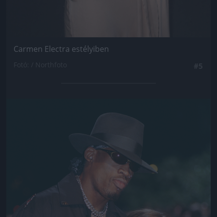
Carmen Electra estélyiben
Fotó: / Northfoto
#5
Jön még kép!