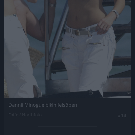
Dannii Minogue bikinifelsőben
Fotó: / Northfoto
#14