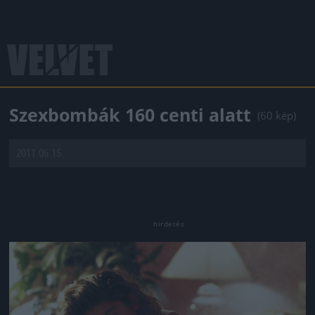
Szexbombák 160 centi alatt
(60 kép)
2011.06.15.
Jön még kép!