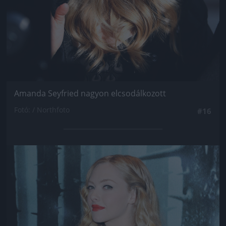
Amanda Seyfried nagyon elcsodálkozott
Fotó: / Northfoto
#16
Jön még kép!