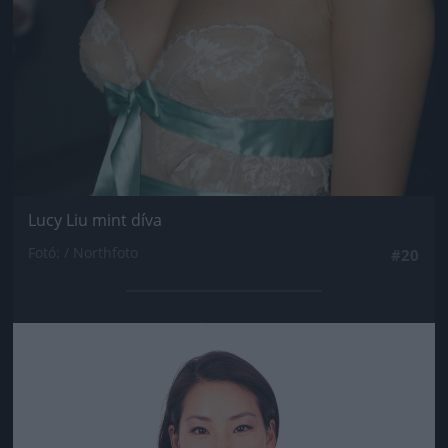
Lucy Liu mint díva
Fotó: / Northfoto
#20
Jön még kép!