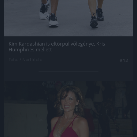
Kim Kardashian is eltörpül vőlegénye, Kris
Humphries mellett
Fotó: / Northfoto
#12
Jön még kép!