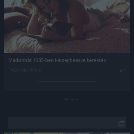
Madonnát 1985-ben kétségbeesve keresték
Fotó: / Northfoto
#1