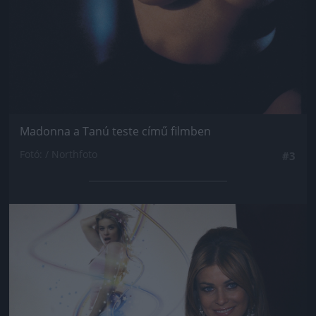
Madonna a Tanú teste című filmben
Fotó: / Northfoto
#3
Jön még kép!