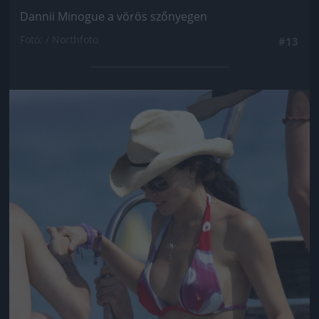
Dannii Minogue a vörös szőnyegen
Fotó: / Northfoto
#13
Jön még kép!