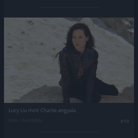
Jön még kép!
Lucy Liu mint Charlie angyala
Fotó: / Northfoto
#19