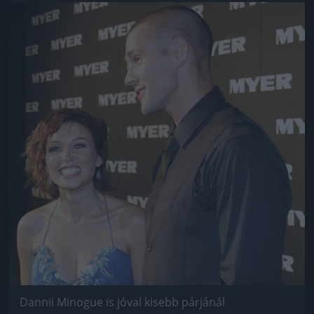
Jön még kép!
Dannii Minogue is jóval kisebb párjánál