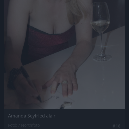
Amanda Seyfried aláír
Fotó: / Northfoto
#18