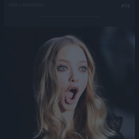
Fotó: / Northfoto
#15
Jön még kép!