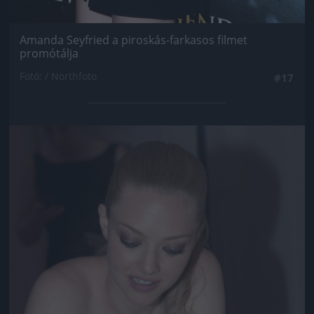
Amanda Seyfried a piroskás-farkasos filmet
promótálja
Fotó: / Northfoto
#17
Jön még kép!