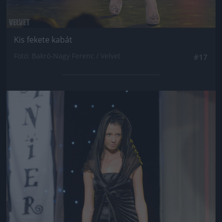
Kis fekete kabát
Fotó: Bakró-Nagy Ferenc / Velvet
#17
Jön még kép!