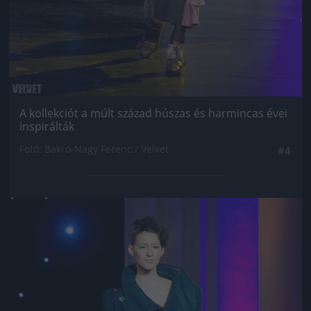
A kollekciót a múlt század húszas és harmincas évei
inspirálták
Fotó: Bakró-Nagy Ferenc / Velvet
#4
Jön még kép!