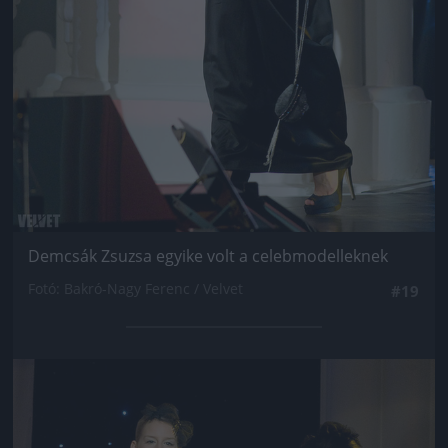
Demcsák Zsuzsa egyike volt a celebmodelleknek
Fotó: Bakró-Nagy Ferenc / Velvet
#19
Jön még kép!