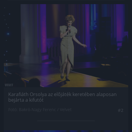
Jön még kép!
Karafiáth Orsolya az előjáték keretében alaposan
bejárta a kifutót
Fotó: Bakró-Nagy Ferenc / Velvet
#2