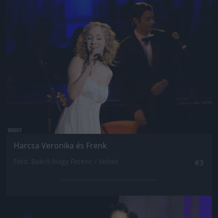
Jön még kép!
Harcsa Veronika és Frenk
Fotó: Bakró-Nagy Ferenc / Velvet
#3
Jön még kép!