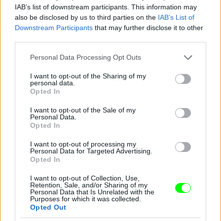
#10
IAB’s list of downstream participants. This information may
also be disclosed by us to third parties on the
IAB’s List of
Downstream Participants
that may further disclose it to other
third parties.
Jön még kép!
Please note that this website/app uses one or more Google
Personal Data Processing Opt Outs
services and may gather and store information including but
not limited to your visit or usage behaviour. You may click to
I want to opt-out of the Sharing of my
personal data.
grant or deny consent to Google and its third-party tags to
Opted In
use your data for below specified purposes in below Google
consent section.
I want to opt-out of the Sale of my
Personal Data.
Opted In
I want to opt-out of processing my
Personal Data for Targeted Advertising.
Opted In
I want to opt-out of Collection, Use,
Retention, Sale, and/or Sharing of my
Personal Data that Is Unrelated with the
Purposes for which it was collected.
Opted Out