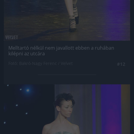
Melltartó nélkül nem javallott ebben a ruhában
kilépni az utcára
Fotó: Bakró-Nagy Ferenc / Velvet
#12
Jön még kép!