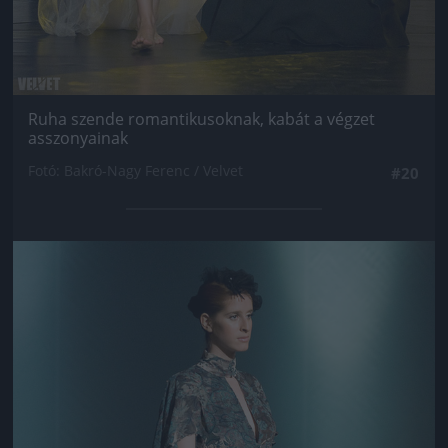
Ruha szende romantikusoknak, kabát a végzet
asszonyainak
Fotó: Bakró-Nagy Ferenc / Velvet
#20
Jön még kép!