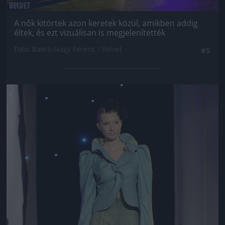
A nők kitörtek azon keretek közül, amikben addig
éltek, és ezt vizuálisan is megjelenítették
Fotó: Bakró-Nagy Ferenc / Velvet
#5
Jön még kép!