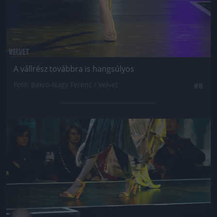
A vállrész továbbra is hangsúlyos
Fotó: Bakró-Nagy Ferenc / Velvet
#8
Jön még kép!