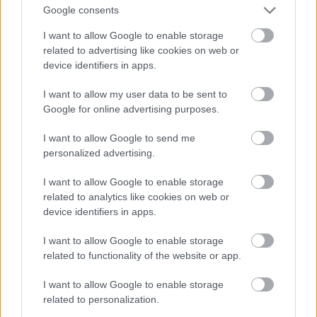
Google consents
I want to allow Google to enable storage
related to advertising like cookies on web or
device identifiers in apps.
I want to allow my user data to be sent to
Google for online advertising purposes.
I want to allow Google to send me
personalized advertising.
I want to allow Google to enable storage
A frakkszerű megoldás is a férfiak ruhatárából
related to analytics like cookies on web or
származik
device identifiers in apps.
Fotó: Bakró-Nagy Ferenc / Velvet
#11
I want to allow Google to enable storage
related to functionality of the website or app.
I want to allow Google to enable storage
Jön még kép!
related to personalization.