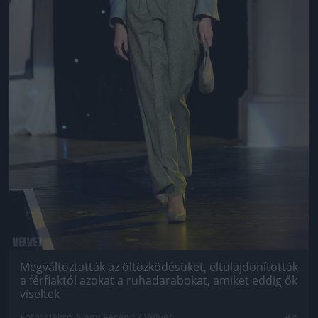
Megváltoztatták az öltözködésüket, eltulajdonították
a férfiaktól azokat a ruhadarabokat, amiket eddig ők
viseltek
Fotó: Bakró-Nagy Ferenc / Velvet