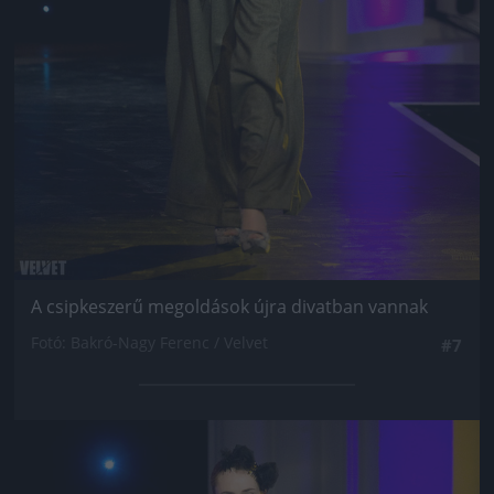
A csipkeszerű megoldások újra divatban vannak
Fotó: Bakró-Nagy Ferenc / Velvet
#7
Jön még kép!