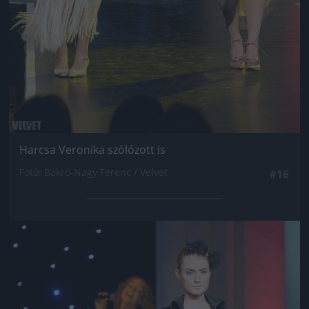
Harcsa Veronika szólózott is
Fotó: Bakró-Nagy Ferenc / Velvet
#16
Jön még kép!