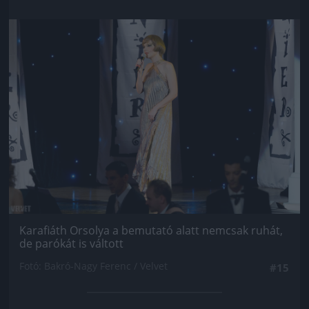
Jön még kép!
Karafiáth Orsolya a bemutató alatt nemcsak ruhát,
de parókát is váltott
Fotó: Bakró-Nagy Ferenc / Velvet
#15