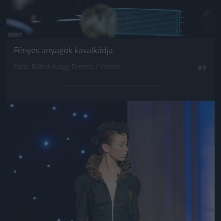
Fényes anyagok kavalkádja
Fotó: Bakró-Nagy Ferenc / Velvet
#9
Jön még kép!