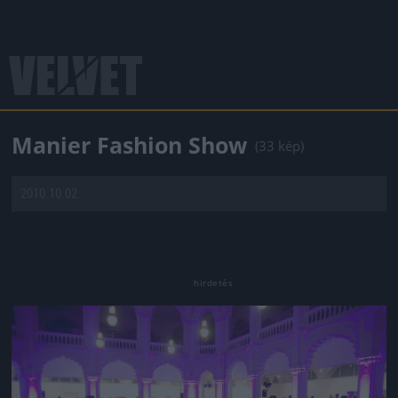
Manier Fashion Show
(33 kép)
2010.10.02.
Jön még kép!