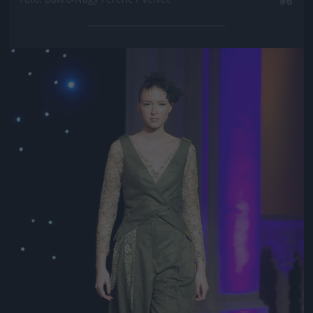
#6
Jön még kép!