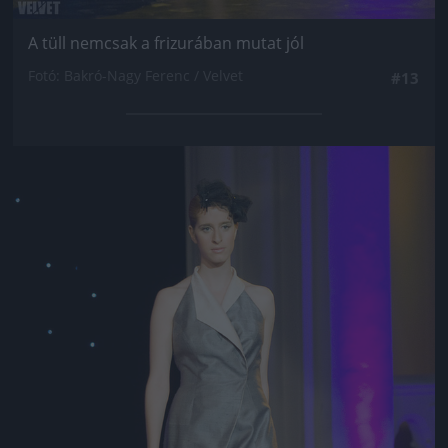
A tüll nemcsak a frizurában mutat jól
Fotó: Bakró-Nagy Ferenc / Velvet
#13
Jön még kép!