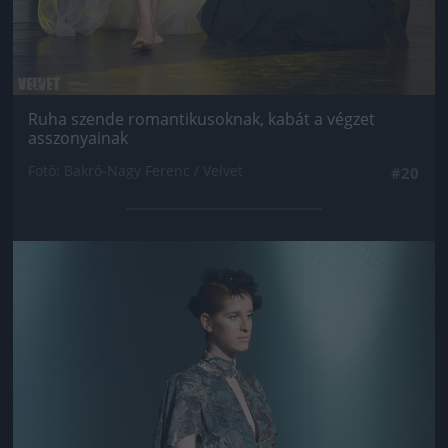
Ruha szende romantikusoknak, kabát a végzet
asszonyainak
Fotó: Bakró-Nagy Ferenc / Velvet
#20
Jön még kép!