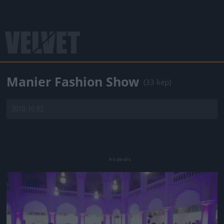
Manier Fashion Show
(33 kép)
2010.10.02.
Jön még kép!