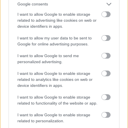
Google consents
I want to allow Google to enable storage
related to advertising like cookies on web or
device identifiers in apps.
I want to allow my user data to be sent to
Google for online advertising purposes.
I want to allow Google to send me
personalized advertising.
I want to allow Google to enable storage
A frakkszerű megoldás is a férfiak ruhatárából
related to analytics like cookies on web or
származik
device identifiers in apps.
Fotó: Bakró-Nagy Ferenc / Velvet
#11
I want to allow Google to enable storage
related to functionality of the website or app.
I want to allow Google to enable storage
Jön még kép!
related to personalization.