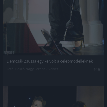
Demcsák Zsuzsa egyike volt a celebmodelleknek
Fotó: Bakró-Nagy Ferenc / Velvet
#19
Jön még kép!