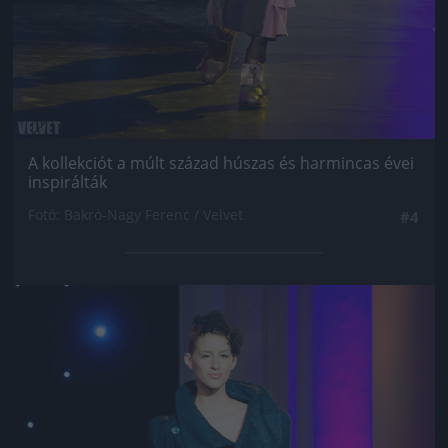
A kollekciót a múlt század húszas és harmincas évei
inspirálták
Fotó: Bakró-Nagy Ferenc / Velvet
#4
Jön még kép!