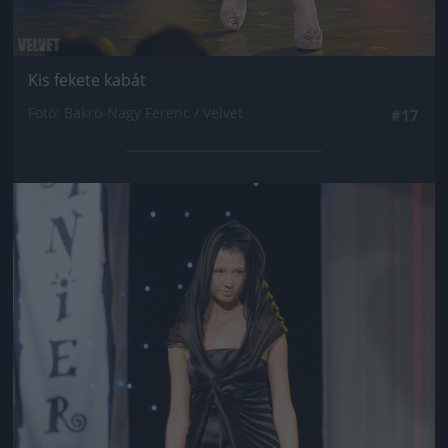
Kis fekete kabát
Fotó: Bakró-Nagy Ferenc / Velvet
#17
Jön még kép!