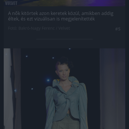
A nők kitörtek azon keretek közül, amikben addig
éltek, és ezt vizuálisan is megjelenítették
Fotó: Bakró-Nagy Ferenc / Velvet
#5
Jön még kép!