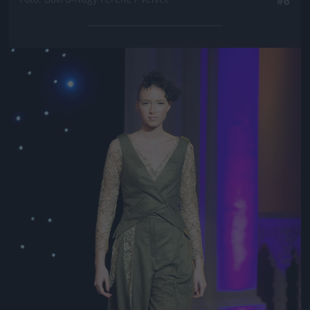
#6
Jön még kép!