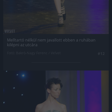
Melltartó nélkül nem javallott ebben a ruhában
kilépni az utcára
Fotó: Bakró-Nagy Ferenc / Velvet
#12
Jön még kép!