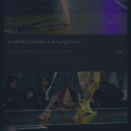
A vállrész továbbra is hangsúlyos
Fotó: Bakró-Nagy Ferenc / Velvet
#8
Jön még kép!