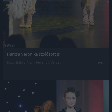
Harcsa Veronika szólózott is
Fotó: Bakró-Nagy Ferenc / Velvet
#16
Jön még kép!