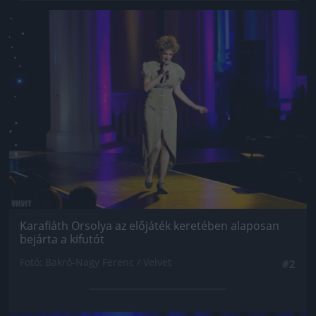
Jön még kép!
Karafiáth Orsolya az előjáték keretében alaposan
bejárta a kifutót
Fotó: Bakró-Nagy Ferenc / Velvet
#2