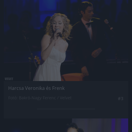
Jön még kép!
Harcsa Veronika és Frenk
Fotó: Bakró-Nagy Ferenc / Velvet
#3
Jön még kép!