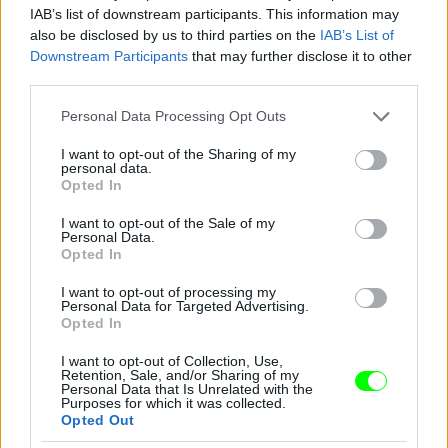
#10
IAB’s list of downstream participants. This information may
also be disclosed by us to third parties on the
IAB’s List of
Downstream Participants
that may further disclose it to other
third parties.
Jön még kép!
Please note that this website/app uses one or more Google
Personal Data Processing Opt Outs
services and may gather and store information including but
not limited to your visit or usage behaviour. You may click to
I want to opt-out of the Sharing of my
personal data.
grant or deny consent to Google and its third-party tags to
Opted In
use your data for below specified purposes in below Google
consent section.
I want to opt-out of the Sale of my
Personal Data.
Opted In
I want to opt-out of processing my
Personal Data for Targeted Advertising.
Opted In
I want to opt-out of Collection, Use,
Retention, Sale, and/or Sharing of my
Personal Data that Is Unrelated with the
Purposes for which it was collected.
Opted Out