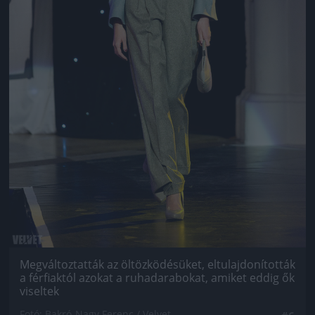
Megváltoztatták az öltözködésüket, eltulajdonították
a férfiaktól azokat a ruhadarabokat, amiket eddig ők
viseltek
Fotó: Bakró-Nagy Ferenc / Velvet