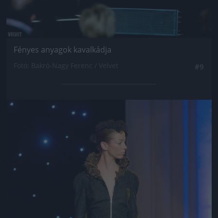
Fényes anyagok kavalkádja
Fotó: Bakró-Nagy Ferenc / Velvet
#9
Jön még kép!