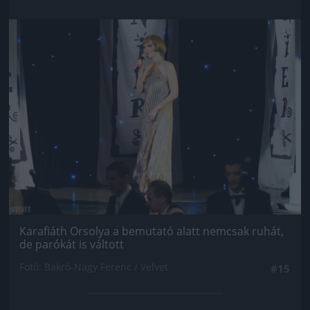
Jön még kép!
Karafiáth Orsolya a bemutató alatt nemcsak ruhát,
de parókát is váltott
Fotó: Bakró-Nagy Ferenc / Velvet
#15