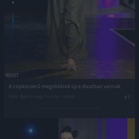
A csipkeszerű megoldások újra divatban vannak
Fotó: Bakró-Nagy Ferenc / Velvet
#7
Jön még kép!