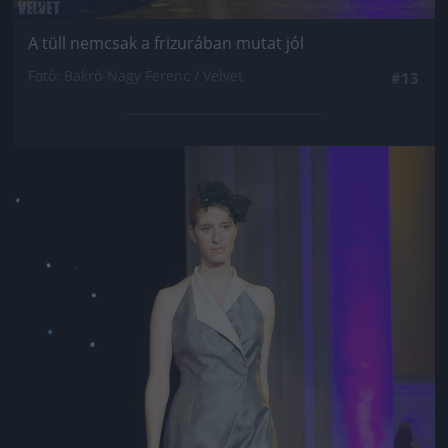
A tüll nemcsak a frizurában mutat jól
Fotó: Bakró-Nagy Ferenc / Velvet
#13
Jön még kép!